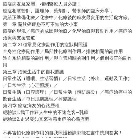
癌症病友及家屬、相關醫療人員必讀！
癌症相關醫師、護理師、藥劑師、營養師的臨床分享，
寫給正準備化療／化療中／化療後的癌友最實用的生活處方籤。
第一章 關於癌症您不可不知的大小事
癌症的現況／癌症的成因與治療／化學治療與其副作用／癌症的
治療與支援管道
第二章 21種常見化療副作用的症狀與照護
全身性化療副作用／局部性化療副作用／排便相關的副作用
造血系統相關的副作用／與血管相關的副作用／個別器官的副作
用
第三章 治療生活中的自我照護
日常生活（睡眠、生活習慣）／日常生活（外出、運動及工作）
／日常生活（心理照護）／
日常生活（口腔護理）／日常生活（預防感染）／癌症治療中的
飲食生活／每日肌膚護理／掉髮護理
第四章 癌症病友的心路歷程
經驗談1.我工作狂人生中的不速之客─乳癌
經驗談2.走過突如其來罹患重症的心路歷程
不再害怕化療副作用的自我照護祕訣都能在書中找到答案！