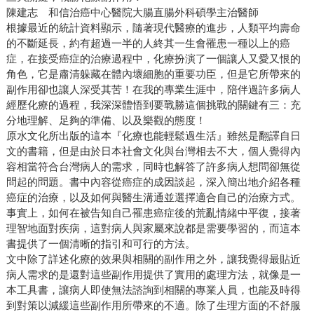
陳建志 和信治癌中心醫院大腸直腸外科碩學主治醫師
根據最近的統計資料顯示，隨著現代醫療的進步，人類平均壽命
的不斷延長，約有超過一半的人終其一生會罹患一種以上的癌
症，在接受癌症的治療過程中，化療扮演了一個讓人又愛又恨的
角色，它是肅清躲藏在體內壞細胞的重要功臣，但是它所帶來的
副作用卻也讓人深受其苦！在我的專業生涯中，陪伴過許多病人
經歷化療的過程，我深深體悟到要戰勝這個挑戰的關鍵有三：充
分地理解、足夠的準備、以及樂觀的態度！
原水文化所出版的這本『化療也能輕鬆過生活』雖然是翻譯自日
文的書籍，但是由於日本社會文化與台灣相去不大，個人覺得內
容相當符合台灣病人的需求，同時也解答了許多病人想問卻無從
問起的問題。書中內容從癌症的成因談起，深入簡出地介紹各種
癌症的治療，以及如何與醫生溝通並選擇適合自己的治療方式。
事實上，如何在被告知自己罹患癌症後的荒亂情緒中平復，接著
理智地面對疾病，這對病人與家屬來說都是需要學習的，而這本
書提供了一個清晰的指引和可行的方法。
文中除了詳述化療的效果與相關的副作用之外，讓我覺得最貼近
病人需求的是還對這些副作用提供了實用的處理方法，就像是一
本工具書，讓病人即使無法諮詢到相關的專業人員，也能及時得
到對策以減緩這些副作用所帶來的不適。除了生理方面的不舒服