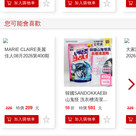
加入購物車
加入購物車
您可能會喜歡
MARIE CLAIRE美麗
韓國SANDOKKAEBI
大家
佳人08月2026第400期
山鬼怪 洗衣槽清潔劑
202
450公克-10包組
209
591
特價
元
59
折
特價
元
220
220
加入購物車
加入購物車