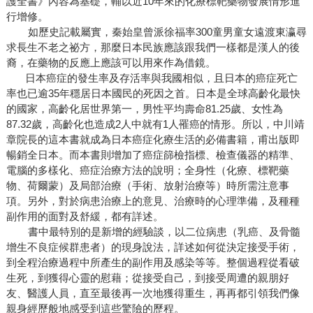
護全書》內容為基礎，輔以近10年來的化療標靶藥物發展情形進
行增修。
如歷史記載屬實，秦始皇曾派徐福率300童男童女遠渡東瀛尋
求長生不老之祕方，那麼日本民族應該跟我們一樣都是漢人的後
裔，在藥物的反應上應該可以用來作為借鏡。
日本癌症的發生率及存活率與我國相似，且日本的癌症死亡
率也已逾35年穩居日本國民的死因之首。日本是全球高齡化最快
的國家，高齡化居世界第一，男性平均壽命81.25歲、女性為
87.32歲，高齡化也造成2人中就有1人罹癌的情形。所以，中川靖
章院長的這本書就成為日本癌症化療生活的必備書籍，甫出版即
暢銷全日本。而本書則增加了癌症篩檢指標、檢查儀器的精準、
電腦的多樣化、癌症治療方法的說明；全身性（化療、標靶藥
物、荷爾蒙）及局部治療（手術、放射治療等）時所需注意事
項。另外，對於病患治療上的意見、治療時的心理準備，及種種
副作用的面對及舒緩，都有詳述。
書中最特別的是新增的經驗談，以二位病患（乳癌、及骨髓
增生不良症候群患者）的現身說法，詳述如何從決定接受手術，
到全程治療過程中所產生的副作用及感染等等。整個過程從看破
生死，到獲得心靈的慰藉；從接受自己，到接受周遭的親朋好
友、醫護人員，直至最後再一次地獲得重生，再再都引領我們像
親身經歷般地感受到這些驚險的歷程。