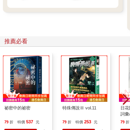
推薦必看
祕密中的祕密
特殊傳說Ⅲ vol.11
日花
詞彙
537
253
79
折
特價
元
79
折
特價
元
79
折