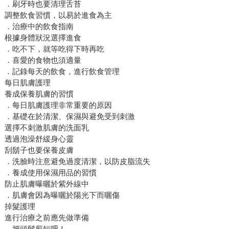
．刷牙時也要清理舌苔
調整飲食習慣，以易於進食為主
．治療中的飲食指南
根據身體狀況選擇進食
．吃不下，就等吃得下時再吃
．喜愛的食物也須適量
．記錄每天的飲食，進行飲食管理
每日肌膚護理
養成保養肌膚的習慣
．每日肌膚護理非常重要的原因
．基礎在於清潔、保濕與避免受到刺激
選擇不刺激肌膚的洗面乳
透過泡澡舒緩身心靈
刮鬍子也要保養皮膚
．洗臉時注意避免過度清潔，以防皮脂流失
．養成使用保濕用品的習慣
防止肌膚曝曬於紫外線中
．肌膚會因為曝曬於陽光下而曬傷
掉髮護理
進行治療之前應先做準備
．把頭髮剪短吧！