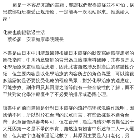
這是一本容易閱讀的書籍，能讓我們覺得癌症並不可怕，病
患按部就班接受正規治療，一定能再一次地站起來。推薦給大
家！
化療也能輕鬆過生活
蔡松彥 安泰如康學院院長
本書是由日本中川靖章醫師根據日本癌症的狀況寫給癌症患者的
衛教指南，中川靖章醫師的背景為血液腫瘤科醫師，其專長是以
化學治療來處理癌症患者，因此此書雖然涉及對癌症的整體性介
紹，但主要內容是以化學治療的內容所占的角色為重，可以讓很
多躊躇於是否要接受化療的罹癌民眾，對於化學治療的適應症、
可能療效、副作用及其因應之道等能有一些全貌性的了解，而不
至於對於化學治療產生了不必要的排斥或恐懼心理。
該書中的前面篇幅是針對日本癌症的流行病學狀況略作說明，因
國情不同，所以對於在台灣的民眾而言，有些數據並不適合台
灣，此章節僅供參考即可。但在台灣，癌症持續37年長期位於十
大死因第一名是不爭的事實，雖然沒有如書中所述每二人一人罹
癌，但其數字也漸漸逼近此數字，其原因主要是人口老化，另