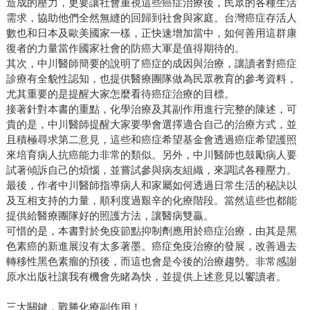
造成的壓力，更要讓社會重視這些癌症治療後，民眾的各種生活
需求，協助他們全然無縫的回歸到社會與家庭。台灣癌症存活人
數也和日本及歐美國家一樣，正快速增加當中，如何善用這群康
復者的力量當作國家社會的防癌大軍是值得期待的。
其次，中川醫師簡要的說明了癌症的成因與治療，讓讀者對癌症
診療有全貌性認知，也提供醫療團隊做為民眾教育的參考資料，
尤其重要的是提醒大家怎麼看待癌症治療的目標。
接著針對本書的重點，化學治療及其副作用進行完整的陳述，可
貴的是，中川醫師提醒大家要學會選擇適合自己的治療方式，並
且積極尋求第二意見，這些和癌症希望基金會透過癌症希望護照
來培育病人抗癌能力非常的類似。另外，中川醫師也鼓勵病人要
試著傾訴自己的煩惱，並嘗試參與病友組織，來調試各種壓力。
最後，作者中川醫師指導病人和家屬如何透過日常生活的秘訣以
及互相支持的力量，順利度過艱辛的化療階段。當然這些也都能
提供給醫療團隊好的照護方法，讓醫病雙贏。
可惜的是，本書對於免疫節點抑制劑應用於癌症治療，由其是黑
色素癌的新進展沒有太多著墨。癌症免疫治療的發展，改善過去
轉移性黑色素瘤的預後，而這也會是今後的治療趨勢。非常感謝
原水出版社讓我有機會先睹為快，並提供上述意見以饗讀者。
三大關鍵，戰勝化療副作用！