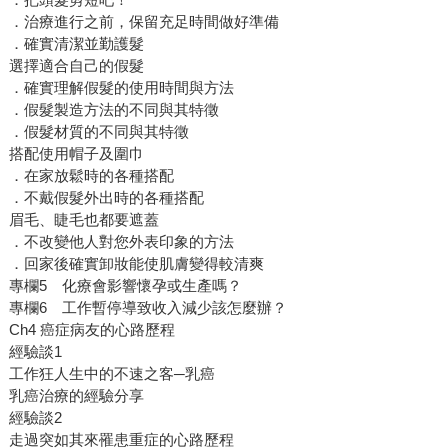
．治療進行之前，保留充足時間做好準備
．確實清潔並勤護髮
選擇適合自己的假髮
．確實理解假髮的使用時間與方法
．假髮製造方法的不同與其特徵
．假髮材質的不同與其特徵
搭配使用帽子及圍巾
．在家放鬆時的各種搭配
．不戴假髮外出時的各種搭配
眉毛、睫毛也都要遮蓋
．不改變他人對您外表印象的方法
．回家後確實卸妝能使肌膚變得較清爽
專欄5 化療會影響懷孕或生產嗎？
專欄6 工作暫停導致收入減少該怎麼辦？
Ch4 癌症病友的心路歷程
經驗談1
工作狂人生中的不速之客─乳癌
乳癌治療的經驗分享
經驗談2
走過突如其來罹患重症的心路歷程