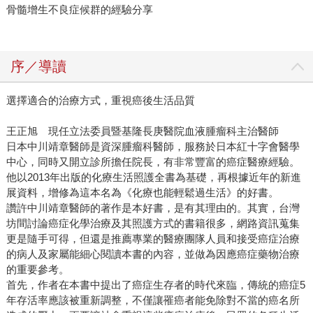
骨髓增生不良症候群的經驗分享
序／導讀
選擇適合的治療方式，重視癌後生活品質
王正旭 現任立法委員暨基隆長庚醫院血液腫瘤科主治醫師
日本中川靖章醫師是資深腫瘤科醫師，服務於日本紅十字會醫學
中心，同時又開立診所擔任院長，有非常豐富的癌症醫療經驗。
他以2013年出版的化療生活照護全書為基礎，再根據近年的新進
展資料，增修為這本名為《化療也能輕鬆過生活》的好書。
讚許中川靖章醫師的著作是本好書，是有其理由的。其實，台灣
坊間討論癌症化學治療及其照護方式的書籍很多，網路資訊蒐集
更是隨手可得，但還是推薦專業的醫療團隊人員和接受癌症治療
的病人及家屬能細心閱讀本書的內容，並做為因應癌症藥物治療
的重要參考。
首先，作者在本書中提出了癌症生存者的時代來臨，傳統的癌症5
年存活率應該被重新調整，不僅讓罹癌者能免除對不當的癌名所