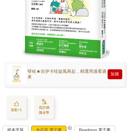
呀哈★吉伊卡哇旋風再起，精選周邊看過
加購
來
寫評價
喜歡+1
賺金幣
?
紙本平裝
金石堂 電子書
Readmoo 電子書