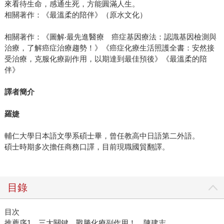
來看待生命，感通生死，方能圓滿人生。
相關著作：《最溫柔的陪伴》（原水文化）
相關著作：《圖解‧最先進醫療 癌症基因療法：認識基因檢測與
治療，了解癌症治療趨勢！》《癌症化療生活照護全書：安然接
受治療，克服化療副作用，以期達到最佳預後》《最溫柔的陪
伴》
譯者簡介
羅婕
輔仁大學日本語文學系碩士畢，曾任教高中日語第二外語。
碩士時期多次擔任商務口譯，目前現職國貿翻譯。
目錄
目次
推薦序1 三大關鍵，戰勝化療副作用！ 陳建志