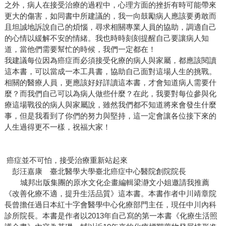
之外，病人在接受治療的過程中，心理方面的挫折有時可能帶來
更大的傷害，如同書中所建議的，我一向鼓勵病人應該要勇敢而
且坦誠地訴說自己的煩惱，尋求相關專業人員的協助，調適自己
的心情以緩解不安的情緒。我也時時刻刻提醒自己要讓病人知
道，當他們需要幫忙的時候，我們一定都在！
我建議每位因為癌症而必須接受化療的病人與家屬，都應該閱讀
這本書，可以當成一本工具書，協助自己面對這場人生的挑戰。
相關的醫療人員，更應該好好詳讀這本書，才會知道病人需要什
麼？而我們自己可以為病人做些什麼？在此，我要對每位參與化
療這場戰役的病人與家屬說，雖然我們都不知道將來會發生什麼
事，但是我看到了你們的努力與堅持，這一定會讓各位接下來的
人生過得更不一樣，祝福大家！
癌症並不可怕，接受治療重新站起來
彭汪嘉康 臺北醫學大學臺北癌症中心醫院創院院長
城邦出版集團的原水文化企畫編輯梁瀞文小姐邀請我推薦
《改善化療不適，提升生活品質》這本書。本書作者中川靖章院
長曾擔任過日本紅十字會醫學中心化療部門主任，現任中川內科
診所院長。本書是作者以2013年自己寫的第一本書《化療生活照