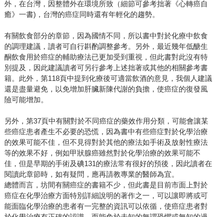
外，在台灣，因整體外在環境所致（細節可參考拙著《心轉癌自
癒》一書)，台灣的癌症同時還有年輕化的趨勢。
有關飲食部分的章節，因為國情不同，所以書中對於化療中飲食
的調理建議，讀者可自行斟酌調整參考。另外，最近幾年低醣生
酮飲食用於癌症的輔助療法已更加受到重視，但此書對此沒有特
別提及，因此建議讀者可另行參考上述拙著或其他的相關參考書
籍。此外，第118頁中提到化療後可適當飲酒的意見，我個人建議
還是盡量避免，以免增加肝臟新陳代謝的負擔，使癌症的復發風
險可能增加。
另外，第37頁中有關對於不同癌症的藥效作用分類，可能會讓某
些癌症患者產生不必要的恐慌，因為書中有些癌症對於化學治療
的效果可能不佳，但不見得對於其他的療法如手術及放射性療法
等的效果不好，例如甲狀腺癌雖然對於化學治療的效果可能不
佳，但是早期的手術及碘131的療法常有很好的預後，因此讀者在
閱讀此章節時，如有疑問，應再請教專業的醫師為宜。
總體而言，坊間有關癌症的書籍不少，但此書是目前市面上對於
癌症在化學治療方面特別詳細說明的著作之一，可以讓即將或可
能面臨化學治療的患者有一完整的資訊可以依循，使癌症患者對
於化學治療有正確的認識，而能免於未知的無謂恐懼或無知的過