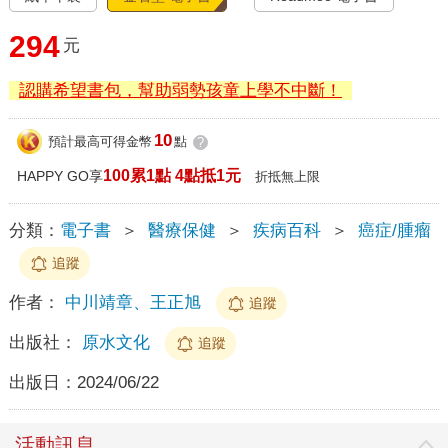
294
元
認購希望書包，幫助弱勢孩童上學不中斷！
10
預計最高可得金幣
點
?
100累1點 4點抵1元
HAPPY GO享
折抵無上限
分類：
電子書
＞
醫療保健
＞
疾病百科
＞
癌症/腫瘤
追蹤
作者：
中川靖章、王正旭
追蹤
出版社：
原水文化
追蹤
出版日：
2024/06/22
活動訊息