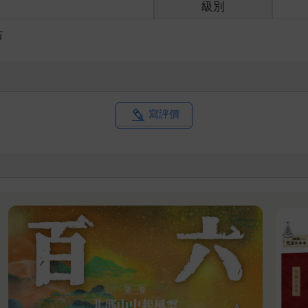
級別
占
寫評價