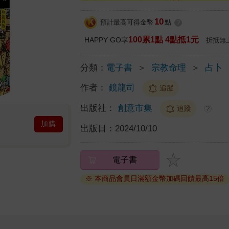
10
預計最高可得金幣
點
?
100累1點 4點抵1元
HAPPY GO享
折抵無
分類：
電子書
＞
宗教命理
＞
占卜
作者：
鏡龍司
追蹤
出版社：
創意市集
追蹤
?
加購
出版日：
2024/10/10
電子書
※ 本商品會員日滿額金幣加碼回饋最高15倍