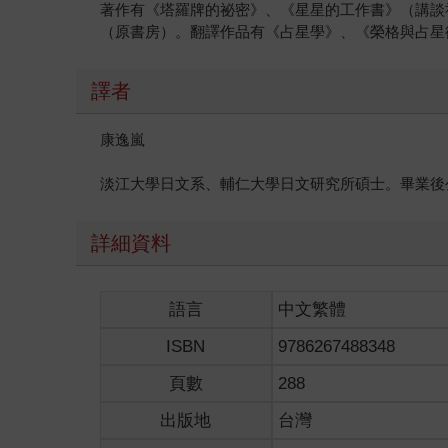
著作有《塔羅牌的祕密》、《星星的工作書》（講談
（原書房）。翻譯作品有《占星學》、《榮格與占星
譯者
康逸嵐
淡江大學日文系、輔仁大學日文研究所碩士。畢業後
詳細資料
語言
中文繁體
ISBN
9786267488348
頁數
288
出版地
台灣