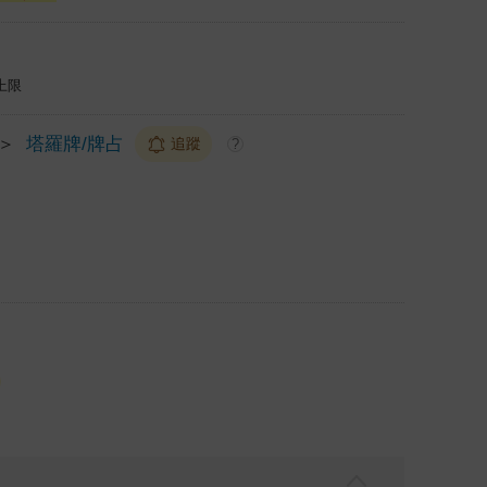
上限
＞
塔羅牌/牌占
追蹤
?