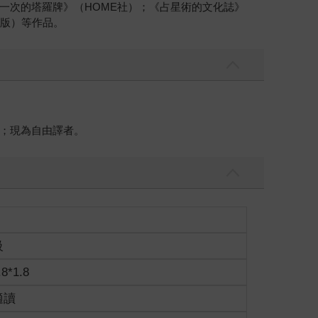
一次的塔羅牌》（HOME社）；《占星術的文化誌》
出版）等作品。
；現為自由譯者。
級
.8*1.8
適讀