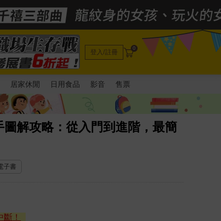
0
登入/註冊
電
居家休閒
日用食品
影音
售票
手圖解攻略：從入門到進階，最簡
 電子書
中斷！