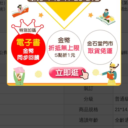
社）；《占星術夜話》、《鏡龍司的占卜大事典》（說話社）；《第
術》（青土社）；《塔羅牌寶典78張卡牌真正的意義》（朝日新聞
公費留學日本。曾擔任出版社國際版權組長與漫畫、輕小說資深編輯
裝訂
分級
普通
商品規格
21*14
適讀年齡
全齡