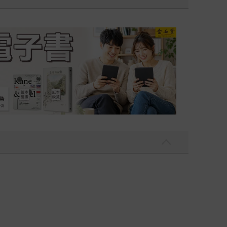
吃一點〉第二波
金石堂2026海