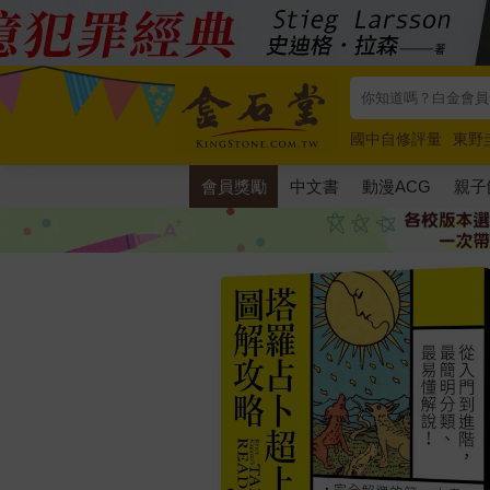
國中自修評量
東野
唯紅花綻放
奧德賽
會員獎勵
中文書
動漫ACG
親子