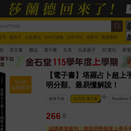
圭吾
楊双子
公益書包
16647續集
吉伊卡哇
高希均
通靈藥師
路邊攤新作
馬斯克
玩具總動員5
超慢跑
館
英文書
雜誌
電子書
文具
玩具親子
3C電玩
家
【電子書】塔羅占卜超上
Epub
明分類、最易懂解說！
流動版型
?
紙本平裝
金石堂 電子書
Readmoo
266
元
認購希望書包，幫助弱勢孩童上學不