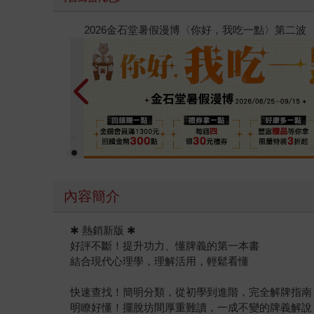
春光ｘ奇幻基地｜全書系展
內容簡介
✱ 熱銷新版 ✱
好評不斷！提升功力、懂牌義的第一本書
結合現代心理學，理解活用，輕鬆看懂
快速查找！簡明分類，從初學到進階，完全解牌指
明瞭好懂！擺脫坊間厚重難讀，一成不變的牌義解說