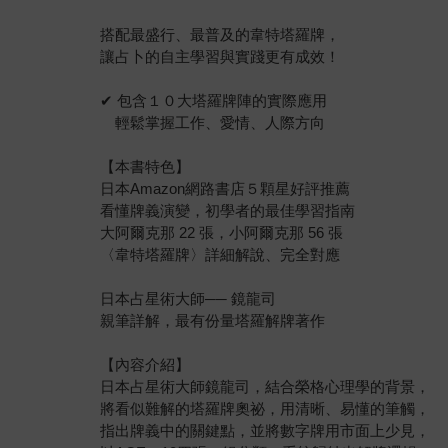
搭配最盛行、最普及的韋特塔羅牌，
讓占卜的自主學習與實踐更有成效！
✔ 包含１０大塔羅牌陣的實際應用
輕鬆掌握工作、愛情、人際方向
【本書特色】
日本Amazon網路書店５顆星好評推薦
看懂牌義演變，初學者的最佳學習指南
大阿爾克那 22 張，小阿爾克那 56 張
〈韋特塔羅牌〉詳細解說、完全對應
日本占星術大師── 鏡龍司
親筆詳解，最有份量塔羅解牌著作
【內容介紹】
日本占星術大師鏡龍司，結合榮格心理學的背景，
將看似難解的塔羅牌奧祕，用清晰、易懂的筆觸，
指出牌義中的關鍵點，並將數字牌用市面上少見，