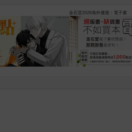
2026金石堂暑假漫博〈你好，我
南