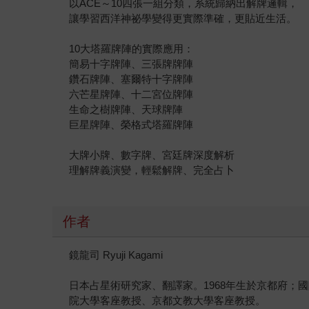
以ACE～10四張一組分類，系統歸納出解牌邏輯，
讓學習西洋神祕學變得更實際準確，更貼近生活。
10大塔羅牌陣的實際應用：
簡易十字牌陣、三張牌牌陣
鑽石牌陣、塞爾特十字牌陣
六芒星牌陣、十二宮位牌陣
生命之樹牌陣、天球牌陣
巨星牌陣、榮格式塔羅牌陣
大牌小牌、數字牌、宮廷牌深度解析
理解牌義演變，輕鬆解牌、完全占卜
作者
鏡龍司 Ryuji Kagami
日本占星術研究家、翻譯家。1968年生於京都府
院大學客座教授、京都文教大學客座教授。