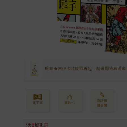
呀哈★吉伊卡哇旋風再起，精選周邊看過來
寫評價
電子書
喜歡+1
賺金幣
活動訊息