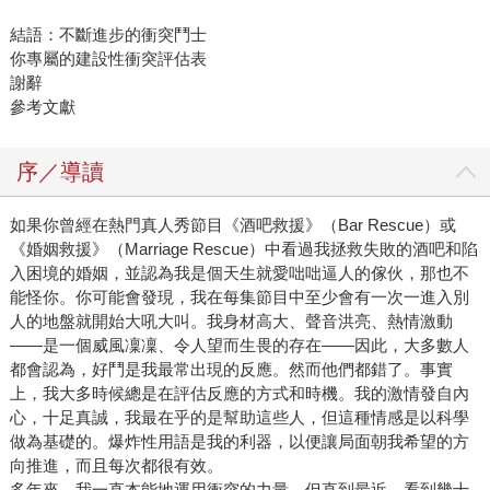
結語：不斷進步的衝突鬥士
你專屬的建設性衝突評估表
謝辭
參考文獻
序／導讀
如果你曾經在熱門真人秀節目《酒吧救援》（Bar Rescue）或
《婚姻救援》（Marriage Rescue）中看過我拯救失敗的酒吧和陷
入困境的婚姻，並認為我是個天生就愛咄咄逼人的傢伙，那也不
能怪你。你可能會發現，我在每集節目中至少會有一次一進入別
人的地盤就開始大吼大叫。我身材高大、聲音洪亮、熱情激動
——是一個威風凜凜、令人望而生畏的存在——因此，大多數人
都會認為，好鬥是我最常出現的反應。然而他們都錯了。事實
上，我大多時候總是在評估反應的方式和時機。我的激情發自內
心，十足真誠，我最在乎的是幫助這些人，但這種情感是以科學
做為基礎的。爆炸性用語是我的利器，以便讓局面朝我希望的方
向推進，而且每次都很有效。
多年來，我一直本能地運用衝突的力量。但直到最近，看到幾十