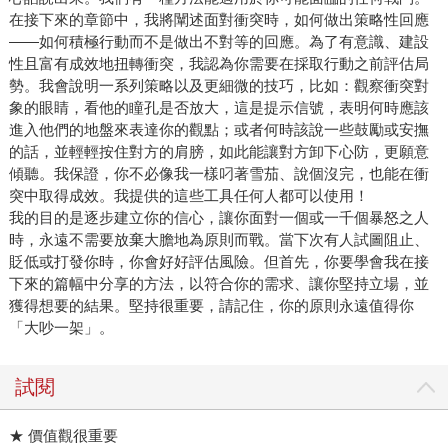
在接下來的章節中，我將闡述面對衝突時，如何做出策略性回應
——如何積極行動而不是做出不對等的回應。為了有意識、建設
性且富有成效地扭轉衝突，我認為你需要在採取行動之前評估局
勢。我會說明一系列策略以及更細微的技巧，比如：觀察衝突對
象的眼睛，看他的瞳孔是否放大，這是提示信號，表明何時應該
進入他們的地盤來表達你的觀點；或者何時該說一些鼓勵或安撫
的話，並輕輕按住對方的肩膀，如此能讓對方卸下心防，更願意
傾聽。我保證，你不必像我一樣叼著雪茄、說個沒完，也能在衝
突中取得成效。我提供的這些工具任何人都可以使用！
我的目的是逐步建立你的信心，讓你面對一個或一千個暴怒之人
時，永遠不需要放棄大膽地為原則而戰。當下次有人試圖阻止、
貶低或打發你時，你會好好評估風險。但首先，你要學會我在接
下來的篇幅中分享的方法，以符合你的需求、讓你堅持立場，並
獲得想要的結果。堅持很重要，請記住，你的原則永遠值得你
「大吵一架」。
試閱
★ 價值觀很重要