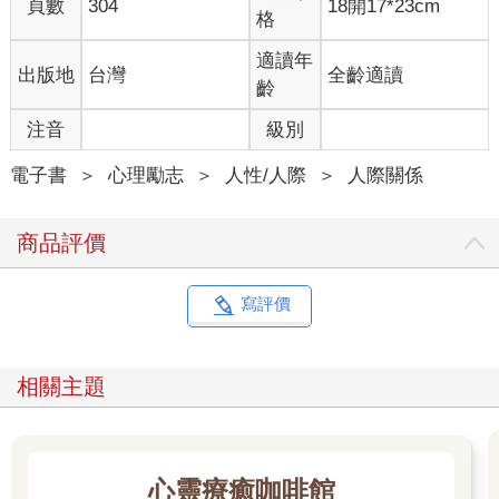
生命的意義，你放棄靈魂寶貴的部分。但這對霸淩者來說永遠不
頁數
304
18開17*23cm
格
夠。你愈退縮和道歉、拒絕捲入衝突，他們就愈不滿意並且要求
更多。最糟糕的是，你會讓自己失望。
適讀年
出版地
台灣
全齡適讀
我明白，一想到衝突，大多數人便會產生衝突的情緒——人際間
齡
的衝突可能導致意見分歧，進而破壞友誼；還可能使辦公室文化
變得讓人難以忍受；在極端情況下，甚至會引發暴亂、戰爭和流
注音
級別
血事件。你可能會想：等一下，文明存在的目的不就是要減少或
消除衝突嗎？戰爭很糟糕，人民之間的紛爭也很糟糕。這倒未
電子書
＞
心理勵志
＞
人性/人際
＞
人際關係
必。希特勒（Hitler）有因此停手嗎？美國民權法案（Civil Rights
Act）有因而通過嗎？或者從個人角度來看，你的孩子有挺身對抗
商品評價
校園惡霸，並透過反擊結束每天的折磨嗎？沒有，沒有，還是沒
有。
沒有衝突，我們就沒有任何立場。但是，當我們願意投入正面積
寫評價
極的衝突，就會有滿滿的收穫。就像當初我賭上所有風險，全力
對抗電視台主管喬，如果我臨陣退縮，《酒吧救援》這個節目恐
怕無法拍到八季兩百多集。
相關主題
如今，我們已經改寫真人秀的遊戲規則。在一億一千八百多萬觀
眾中（本書撰寫期間），有許多粉絲說他們很喜歡這個節目，正
因為我們完全真實、沒有劇本。我們已經激勵數百萬小型企業主
恢復生活和事業，而我也有幸擁有媒體平台，能夠繼續激勵更多
心靈療癒咖啡館
人。這一切都是因為當初我願意與電視台正面對決，為堅持自己