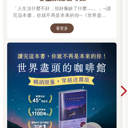
的價值觀和保持真實的權利而戰。
「人生沒什麼不好，但好像缺了什麼......。」─讀
完這本書，你就不再是本來的你─《世界盡頭的
★ 最好的藥
咖啡館》
所有建設性衝突的最終目標應該都一樣——讓情況變得更好。對
看更多
名列財富百大（Fortune 100）的公司來說是如此，對人體健康來
說也是如此。事實上，避免衝突可能對健康造成難以言喻的損
害，請耐心聽我說明。
許多人認為，避免爭吵和「保持和平」可以減少壓力。確實，它
也許在短期內會給人一種平靜的假象，但結果其實恰恰相反。當
你為了避免引發爭論而在一些話題上小心謹慎，一遍又一遍吞下
想說的話，變得沉默和壓抑——這對身心其實有害。它可能導致
壓抑的憤怒和挫折感生成，因為內心的騷動沒有被表達出來。如
果你不給自己宣洩不滿、反對或擔憂的機會，你更有可能不斷重
複審視這些問題，僅自己在腦海中反覆思量，而無法以積極方式
解決問題。隱忍不但會扼殺維持健康關係所需的溝通，還會導致
憂鬱症、自尊低下等問題，甚至可能使人因為無數個不眠之夜而
出現認知障礙。
但不要就這樣輕易相信我說的話。我有幸認識很多頂尖科學家和
醫生，愈思考衝突，我就愈想知道，是否在某些情況下，衝突對
健康有益？容許自己進行一場老派的爭吵，在心理、身體和生理