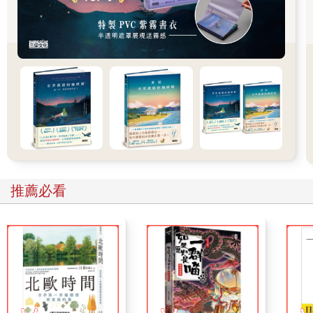
上是否真的有益？因此，我諮詢了克利夫蘭診所（Cleveland
Clinic）的盧魯沃腦健康中心主任「馬萬．薩巴格」（Marwan
Sabbagh），請這位領先群倫的神經學家談談他對我的理論有何
看法。
他告訴我：「順從的人不斷把理想擱在一邊，服從、轉移和讓步
以避免衝突，但並沒有解決任何問題；他們只是把它內化罷
了。」
「那麼這對大腦會有什麼影響？」我問。
「從化學角度來說，如果有未解決的衝突，隨著時間過去，可能
會影響大腦的神經傳導物質，包括負責決定『戰鬥或逃跑』
（Fight-or-Flight）的皮質醇（Cortisol），還有多巴胺
（Dopamine）和血清素（Serotonin）。」
推薦必看
換句話說，若你將衝突造成的不安埋藏在內心深處，它可能會一
直延續下去。因為你沒有為自己挺身而出，而不斷釋放的皮質醇
——壓力荷爾蒙——便可能造成慢性焦慮，抑制那些令你心情輕
鬆的化學物質，進而剝奪了生活的樂趣。
反過來說：「解決個人衝突在情緒、睡眠和認知方面有很大的好
處。」薩巴格博士告訴我。
換句話說，有意義的建設性衝突能夠解決問題，它是對你的神
經、身體和情緒健康最好的藥物。如果人際和內在衝突是大多數
壓力的根本原因，那麼處理這種衝突將重拾人對情況的掌控感，