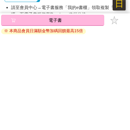
日
★ 沒有衝突的世界
請至會員中心→電子書服務「我的e書櫃」領取複製『兌換
如果沒有衝突，我們今天會是何種光景呢？這麼說吧，人們生怕
碼』至電子書服務商Readmoo進行兌換。
違背當今一些主流的說法，反而使得令人不安的單方面意見逐漸
電子書
退換貨須知：
形成。許多原本聰明和善意的領導人與媒體權威人士似乎已經忘
※ 本商品會員日滿額金幣加碼回饋最高15倍
記，在國會殿堂、投票以及政治和社會運動中產生的激烈衝突，
因版權保護，您在金石堂所購買的電子書僅能以金石堂專屬
曾經造就某些最偉大的法案。
的閱讀軟體開啟閱讀，無法以其他閱讀器或直接下載檔案。
不妨想一想《星際爭霸戰》（Star Trek）著名的一集〈永恆邊界
依據「消費者保護法」第19條及行政院消費者保護處公告之
之城〉（The City on the Edge of Forever）的情節。寇克船長
「通訊交易解除權合理例外情事適用準則」，非以有形媒介
（Captain Kirk）、史巴克（Spock）和麥考伊博士（Dr.
提供之數位內容或一經提供即為完成之線上服務，經消費者
McCoy）穿越時空回到過去，拯救宇宙。如何拯救？也就是確保
事先同意始提供。（如：電子書、電子雜誌、下載版軟體、
第二次世界大戰發生。故事發生在一九三○年代的紐約，由瓊．考
虛擬商品…等），
不受「網購服務需提供七日鑑賞期」的限
琳斯（Joan Collins）扮演的社會工作者極力推廣和平與非暴力，
制
。為維護您的權益，建議您先使用「試閱」功能後再付款
她以某種方式說服美國不參與在歐洲醞釀的戰爭。結果歷史被改
購買。
變，納粹獲勝，而我們今天生活的世界也不存在了。為了拯救世
界，寇克和船員必須回到過去，阻止這位社會工作者的和平運
動，以確保美國捲入一場持續多年的衝突。
這是《星際爭霸戰》最受喜愛的劇集之一，即使是我這種不屬於
該劇粉絲的人，依然熱愛這個主題。這齣劇集表面看來是科幻題
材，符合一九六○年代電視娛樂浮誇的表現手法，但它提出一個複
雜的問題：該不該全力避免衝突，不管代價有多高？