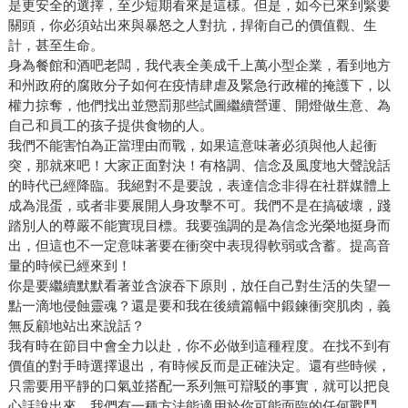
是更安全的選擇，至少短期看來是這樣。但是，如今已來到緊要
關頭，你必須站出來與暴怒之人對抗，捍衛自己的價值觀、生
計，甚至生命。
身為餐館和酒吧老闆，我代表全美成千上萬小型企業，看到地方
和州政府的腐敗分子如何在疫情肆虐及緊急行政權的掩護下，以
權力掠奪，他們找出並懲罰那些試圖繼續營運、開燈做生意、為
自己和員工的孩子提供食物的人。
我們不能害怕為正當理由而戰，如果這意味著必須與他人起衝
突，那就來吧！大家正面對決！有格調、信念及風度地大聲說話
的時代已經降臨。我絕對不是要說，表達信念非得在社群媒體上
成為混蛋，或者非要展開人身攻擊不可。我們不是在搞破壞，踐
踏別人的尊嚴不能實現目標。我要強調的是為信念光榮地挺身而
出，但這也不一定意味著要在衝突中表現得軟弱或含蓄。提高音
量的時候已經來到！
你是要繼續默默看著並含淚吞下原則，放任自己對生活的失望一
點一滴地侵蝕靈魂？還是要和我在後續篇幅中鍛鍊衝突肌肉，義
無反顧地站出來說話？
我有時在節目中會全力以赴，你不必做到這種程度。在找不到有
價值的對手時選擇退出，有時候反而是正確決定。還有些時候，
只需要用平靜的口氣並搭配一系列無可辯駁的事實，就可以把良
心話說出來。我們有一種方法能適用於你可能面臨的任何戰鬥。