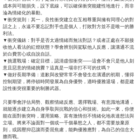
成本與可能損失，設下底線，可以確保衝突能建性地進行，而非
淪為情緒化的暴動。
▼衝突規則：其一，良性衝突建立在互相尊重與擁有同理心的對
話之上，永遠不要忘記對手也是個人，打敗對方並不是唯一的勝
利法。
▼衝突儀錶：對手是否太過情緒而無法對話？或者正處在不願接
收他人看法的紅燈狀態？學會辨別與駕馭他人反應，讓溝通不流
於白費苦心或自說自話。
▼挑選戰場：確定目標，認清虛假衝突——這會不會只是他人刻
意且惡意的情緒挑釁？這真是一場非打不可的仗嗎？
▼做好長期準備：道歉與改變常常不會發生在溝通的初期，懂得
控制期望，將停頓時間發展為自身優勢，適時優雅退場，都是建
設性衝突很重要的制勝武器。
只要學會評估局勢、觀察情緒反應、選擇戰場、有意識地溝通，
就能逐步建立為自身爭取與抗戰的信心和技術。如此一來，你便
能在面對衝突時，運用策略、富有激情但不情緒化地表達想法與
立場。將來不論面對一個或一千個暴怒之人，都不需要放棄原
則，或因壓抑忍讓而委屈焦慮，能夠優雅應對，為自己的信念大
膽而戰。