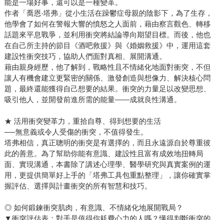
能是一場好事，還可以是一種變革。
作者「喬恩‧塔弗」從小生活在躁鬱症母親的陰影下，為了生存，
他學會了如何在警報大響的憤怒之人面前，藉由察言觀色、轉移
話題來平息戰爭，並利用衝突將結論導向期望目標。而後，他也
在自己所主持的節目《酒吧救援》與《婚姻救援》中，運用這套
建設性衝突技巧，協助人們面對真相、展開溝通。
藉由親身經歷，他了解到，戰略性且不情緒化地面對衝突，不但
讓人有機會建立更緊密的關係、激發創造與想像力、解決核心問
題，最終還能獲得自己想要的結果。衝突的力量足以改變思想、
吸引他人，並開發前進所需的能量——成就良性溝通。
★ 活用衝突變革力，重拾自尊、得到想要的生活
──無意義或令人受傷的衝突，不值得發生。
塔弗相信，真正聰明的衝突是有選擇的，而且永遠源自於尊重彼
此的善意。為了幫助你能有意識、建設性且富有成效地扭轉局
面、實現溝通，本書除了講述心理學、醫學研究與真實案例的運
用，更提供簡單好上手的「塔弗工具包重點整理」，讓你確實掌
握評估、選擇與計畫衝突的所有智慧和技巧。
◎ 如何鍛鍊衝突肌肉，有意識、不情緒化地展開戰局？
▼衝突評估表：對手是值得你耗費心力的人嗎？懂得判斷衝突的