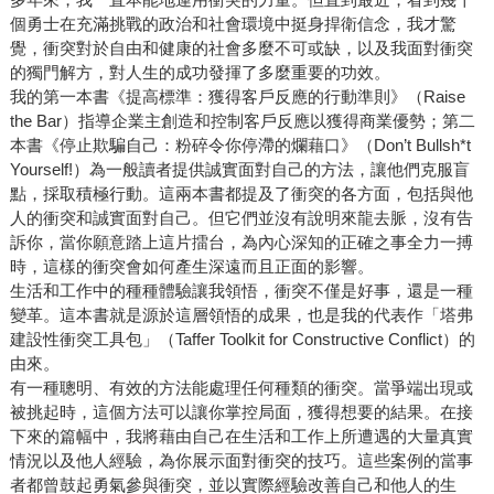
個勇士在充滿挑戰的政治和社會環境中挺身捍衛信念，我才驚
覺，衝突對於自由和健康的社會多麼不可或缺，以及我面對衝突
的獨門解方，對人生的成功發揮了多麼重要的功效。
我的第一本書《提高標準：獲得客戶反應的行動準則》（Raise
the Bar）指導企業主創造和控制客戶反應以獲得商業優勢；第二
本書《停止欺騙自己：粉碎令你停滯的爛藉口》（Don’t Bullsh*t
Yourself!）為一般讀者提供誠實面對自己的方法，讓他們克服盲
點，採取積極行動。這兩本書都提及了衝突的各方面，包括與他
人的衝突和誠實面對自己。但它們並沒有說明來龍去脈，沒有告
訴你，當你願意踏上這片擂台，為內心深知的正確之事全力一搏
時，這樣的衝突會如何產生深遠而且正面的影響。
生活和工作中的種種體驗讓我領悟，衝突不僅是好事，還是一種
變革。這本書就是源於這層領悟的成果，也是我的代表作「塔弗
建設性衝突工具包」（Taffer Toolkit for Constructive Conflict）的
由來。
有一種聰明、有效的方法能處理任何種類的衝突。當爭端出現或
被挑起時，這個方法可以讓你掌控局面，獲得想要的結果。在接
下來的篇幅中，我將藉由自己在生活和工作上所遭遇的大量真實
情況以及他人經驗，為你展示面對衝突的技巧。這些案例的當事
者都曾鼓起勇氣參與衝突，並以實際經驗改善自己和他人的生