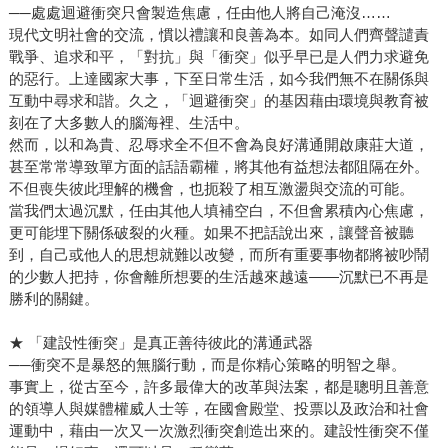
──處處迴避衝突只會製造焦慮，任由他人將自己淹沒……
現代文明社會的交流，慣以禮讓和良善為本。如同人們齊聲譴責
戰爭、追求和平，「對抗」與「衝突」似乎早已是人們力求避免
的惡行。上達國家大事，下至日常生活，如今我們無不在關係與
互動中尋求和諧。久之，「迴避衝突」的基因藉由環境與教育被
刻在了大多數人的腦海裡、生活中。
然而，以和為貴、忍辱求全不但不會為良好溝通開啟康莊大道，
甚至常常導致單方面的話語霸權，將其他有益想法都阻隔在外。
不但喪失彼此理解的機會，也扼殺了相互激盪與交流的可能。
當我們太過沉默，任由其他人填補空白，不但會累積內心焦慮，
更可能埋下關係破裂的火種。如果不把話說出來，讓聲音被聽
到，自己或他人的思想就難以改變，而所有重要事物都將被吵鬧
的少數人把持，你會離所想要的生活越來越遠——沉默已不再是
勝利的關鍵。
★ 「建設性衝突」是真正善待彼此的溝通武器
──衝突不是暴怒的無腦行動，而是你精心策略的明智之舉。
事實上，從古至今，許多最偉大的改革與法案，都是聰明且善意
的領導人與媒體權威人士等，在國會殿堂、投票以及政治和社會
運動中，藉由一次又一次激烈衝突創造出來的。建設性衝突不僅