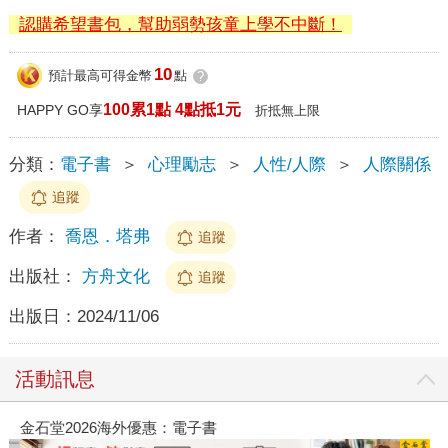
認購希望書包，幫助弱勢孩童上學不中斷！
10
預計最高可得金幣
點
?
100累1點 4點抵1元
HAPPY GO享
折抵無上限
分類：
電子書
＞
心理勵志
＞
人性/人際
＞
人際關係
追蹤
作者：
喬恩．塔弗
追蹤
出版社：
方舟文化
追蹤
出版日：
2024/11/06
活動訊息
金石堂2026海外優惠：電子書