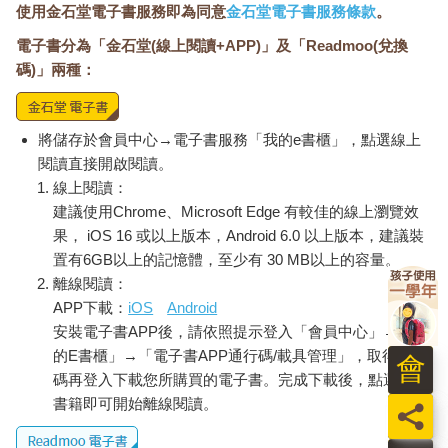
我並不是要建議你每次都用當面對決來解決衝突。大喊大叫和罵
使用金石堂電子書服務即為同意
金石堂電子書服務條款
。
人雖然是我的正字標記，但事實上僅在有限情況下生效，幾乎不
電子書分為「金石堂(線上閱讀+APP)」及「Readmoo(兌換
是我用來解決爭端的首選方案。所有衝突都是從討論開始，接著
碼)」兩種：
漸漸變得意見分歧，最後進入衝突。討論可以結束衝突，也可以
讓衝突升溫，它往往在毫無預警或任何宣告的情況下發生。正是
在這個緊要關頭，這個個人或職業生涯的決定性時刻，每個人都
得做出抉擇——是要順著討論的流程走下去；還是「跨出」流
將儲存於會員中心→電子書服務「我的e書櫃」，點選線上
程，讓衝突升溫。有尊重的基礎、有明確的目標、有參與的正當
閱讀直接開啟閱讀。
理由，並且相信衝突有其意義，那麼「跨出一步」就會變成「站
線上閱讀：
起來」。
建議使用Chrome、Microsoft Edge 有較佳的線上瀏覽效
健康的辯論對民主至關重要。美國憲法是開國元勳——人類歷史
果， iOS 16 或以上版本，Android 6.0 以上版本，建議裝
上最偉大的人物——激烈辯論出的產物。它闡明了美國數世紀以
置有6GB以上的記憶體，至少有 30 MB以上的容量。
來奉行的「尊嚴、自由、公平」這個永恆原則。許多最重要的科
離線閱讀：
學、文化和社會成就都是激烈辯證的結果，眾多觀點和事實在過
APP下載：
iOS
Android
程中得到誠實且激情的碰撞。一旦缺乏衝突，這一切都不會發
安裝電子書APP後，請依照提示登入「會員中心」→「我
生。
的E書櫃」→「電子書APP通行碼/載具管理」，取得通行
以信心面對衝突和有意義的討論，會產生積極的動力。它可以改
會
變思想，讓他人參與進來，並創造前進所需的能量，無論是在個
碼再登入下載您所購買的電子書。完成下載後，點選任一
人生涯還是世界舞台上，這都是持續進步的動力。是的，它確實
書籍即可開始離線閱讀。
員
也可能變得混亂，但沒了衝突，一切會更糟。