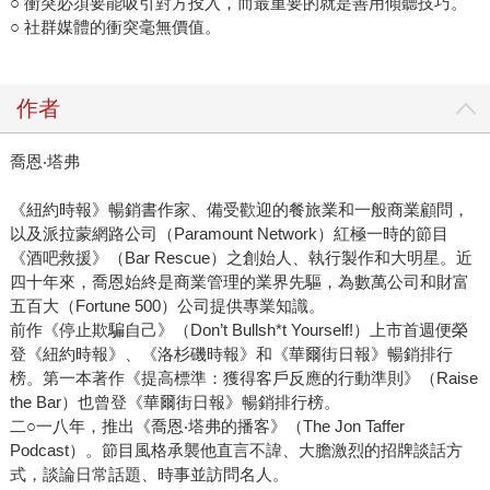
○ 衝突必須要能吸引對方投入，而最重要的就是善用傾聽技巧。
○ 社群媒體的衝突毫無價值。
作者
喬恩‧塔弗
《紐約時報》暢銷書作家、備受歡迎的餐旅業和一般商業顧問，
以及派拉蒙網路公司（Paramount Network）紅極一時的節目
《酒吧救援》（Bar Rescue）之創始人、執行製作和大明星。近
四十年來，喬恩始終是商業管理的業界先驅，為數萬公司和財富
五百大（Fortune 500）公司提供專業知識。
前作《停止欺騙自己》（Don’t Bullsh*t Yourself!）上市首週便榮
登《紐約時報》、《洛杉磯時報》和《華爾街日報》暢銷排行
榜。第一本著作《提高標準：獲得客戶反應的行動準則》（Raise
the Bar）也曾登《華爾街日報》暢銷排行榜。
二○一八年，推出《喬恩‧塔弗的播客》（The Jon Taffer
Podcast）。節目風格承襲他直言不諱、大膽激烈的招牌談話方
式，談論日常話題、時事並訪問名人。