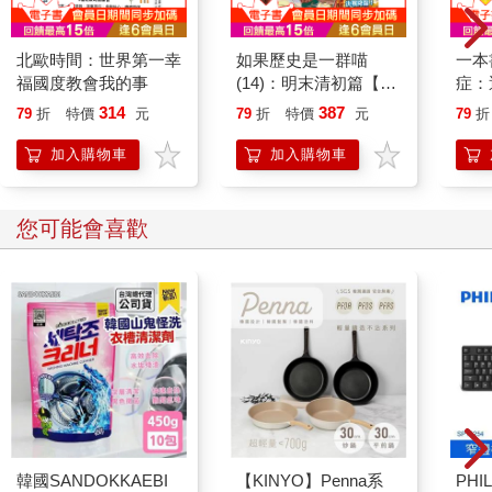
進而恢復健康。不妨回想一下你與朋友或所愛的人「將誤會說
開」的那一刻，當一直壓在心底的感覺終於被放掉時，你是多麼
北歐時間：世界第一幸
如果歷史是一群喵
一本
的輕鬆。或者回想一下你與可敬的對手進行熱烈辯論後腎上腺素
福國度教會我的事
(14)：明末清初篇【萌
症：
激增的感覺。這些正面積極的情緒會沖刷你的神經系統，進而讓
貓漫畫學歷史】
開大
314
387
79
折
特價
元
79
折
特價
元
79
折
你恢復平靜感。
人也
「正面處理衝突有益健康，這個說法當然有道理。」克利夫蘭診
的3
加入購物車
加入購物車
所臨床神經心理學家賈斯汀．米勒（Justin Miller）博士同意這個
理論。「如果病人的應對方式是默許和避免衝突，或許可能有助
於減輕衝突造成的短期不適和焦慮。但是這種迴避行為會自我強
您可能會喜歡
化，成為另一個問題。因此，為了問題而爭吵並發生衝突，可以
被認為是一種積極主動的焦慮管理。」
當我在Podcast節目中向朋友菲爾．麥格勞（Phil McGraw）博士
提出這個理論時，他亦表示認同——那些願意投入衝突的人和從
不還嘴的人之間，存在生理上的差異。
「長期未解決的衝突使大腦的腦內啡（Endorphin）或受體變得遲
鈍，對身體其他部分可能產生有害影響。不捍衛自己的立場，事
實上可能對健康不利。」
因此，建設性衝突甚至可以視為一種治療！
韓國SANDOKKAEBI
【KINYO】Penna系
PHI
★ 以目的為導向的衝突