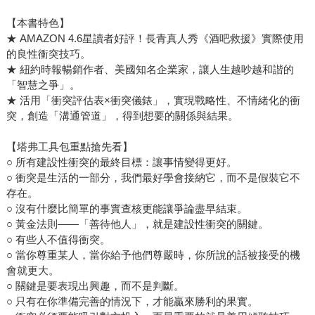
【本書特色】
★ AMAZON 4.6星讀者好評！長青真人秀《酒吧救援》實際使用
的良性衝突技巧。
★ 紐約時報暢銷作者、美國知名企業家，讓人生越吵越和諧的
「智慧之爭」。
★ 活用「衝突評估表×衝突儀錶」，實現戰略性、不情緒化的衝
突，創造「溝通管道」，得到想要的關係與結果。
【塔弗工具包重點搶先看】
○ 所有建設性衝突的最終目標：讓事情變得更好。
○ 衝突是生活的一部分，我們最好學會接納它，而不是假裝它不
存在。
○ 沒有什麼比簡單的事實查核更能讓爭論盡早結束。
○ 黃金法則——「善待他人」，就是建設性衝突的關鍵。
○ 有些人不值得衝突。
○ 當你尊重某人，當你給予他們尊嚴時，你所說的話被接受的機
會就更大。
○ 關鍵是要表現出興趣，而不是判斷。
○ 只有在你準備完善的情況下，才能贏來勝利的果實。