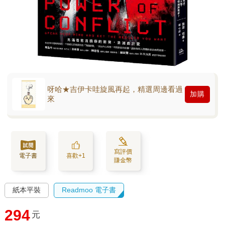
呀哈★吉伊卡哇旋風再起，精選周邊看過
加購
來
寫評價
電子書
喜歡+1
賺金幣
紙本平裝
Readmoo 電子書
294
元