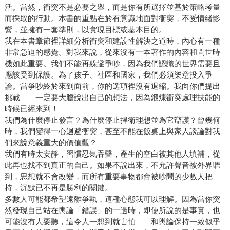
活。當然，衝突不是必要之舉，而是你有所選擇並基於策略考量
而採取的行動。本書的重點在於有意識地面對衝突，不受情緒影
響，並擁有一套準則，以實現目標或基本目的。
我在本書章節裡詳細分析衝突和建設性解決之道時，內心有一種
非常急迫的感覺。對我來說，從來沒有一本著作的內容和問世時
機如此重要。我們不能再躲避爭吵，因為我們認識的世界需要且
應該受到保護。為了孩子、社區和國家，我們必須樂意投入爭
論。當爭吵終於來到面前，你的選項裡沒有退縮。我向你們提出
挑戰——一定要大膽說出自己的想法，因為鍛煉衝突處理技能的
時候已經來到！
我們為什麼停止發言？為什麼停止捍衛理想並為它辯護？曾幾何
時，我們變得一心迴避衝突，甚至不能在飯桌上與家人談論對我
們來說意義重大的價值觀？
我們有時太安靜，習慣忍氣吞聲，產生的空白被其他人填補，從
此再也找不到真正的自己。如果不說出來，不允許聲音被外界聽
到，思想就不會改變，而所有重要事物都會被吵鬧的少數人把
持，沉默已不再是勝利的關鍵。
多數人可能都希望遠離爭執，這種心態我可以理解。因為當你突
然發現自己站在輿論「錯誤」的一邊時，即使所說的是事實，也
可能沒有人要聽，這令人一想到就害怕——和輿論保持一致似乎