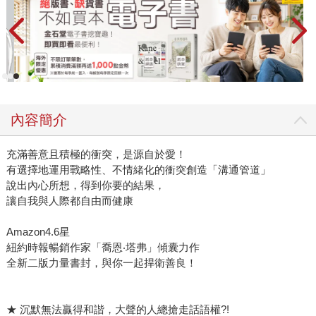
內容簡介
充滿善意且積極的衝突，是源自於愛！
有選擇地運用戰略性、不情緒化的衝突創造「溝通管道」
說出內心所想，得到你要的結果，
讓自我與人際都自由而健康
Amazon4.6星
紐約時報暢銷作家「喬恩‧塔弗」傾囊力作
全新二版力量書封，與你一起捍衛善良！
★ 沉默無法贏得和諧，大聲的人總搶走話語權?!