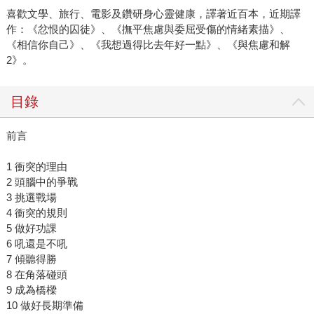
喜歡文學、旅行、電影及鑽研身心靈健康，譯著近百本，近期譯
作：《忿恨的囚徒》、《撫平焦慮與委屈受傷的情緒素描》、
《相信你自己》、《我想過得比去年好一點》、《與焦慮和解
2》。
目錄
前言
1 衝突的理由
2 頭腦中的爭戰
3 挑選戰場
4 衝突的規則
5 做好功課
6 吼還是不吼
7 傾聽得勝
8 在角落碰頭
9 成為橋樑
10 做好長期準備