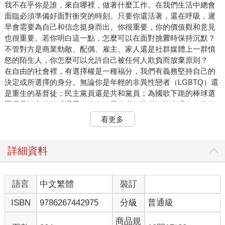
我不在乎你是誰，來自哪裡，做著什麼工作。在我們生活中總會
面臨必須準備好面對衝突的時刻。只要你還活著，還在呼吸，遲
早會需要為自己和信念挺身而出。你很重要，你的價值觀和意見
也很重要。若你明白這一點，怎麼可以在面對挑釁時保持沉默？
不管對方是商業勁敵、配偶、雇主、家人還是社群媒體上一群憤
怒的陌生人，你怎麼可以允許自己被任何人欺負而放棄原則？
在自由的社會裡，有選擇權是一種福分，我們有義務堅持自己的
決定或所選擇的身分。無論你是年輕的非異性戀者（LGBTQ）還
是重生的基督徒；民主黨員還是共和黨員；為國歌下跪的棒球選
手還是站立的籃球選手，總有一天你必須準備好踏上擂台，為真
實的自己與關心的事物奮戰。去他的臉書「好友」！
看更多
是的，沒錯，我就是這麼說的。生活在這樣一個時代，任何與主
流正統的政黨或運動意見不同的人，都有可能被解雇、肉搜或全
網封殺。說出主張可能導致名譽受損，家庭和生活受到威脅或破
詳細資料
壞。正因如此，對許多人來說衝突很可怕。他們要不怕得不敢說
話，要不就是轉移話題，甚至道歉，以避免捲入激烈的爭執。他
們寧願成為沉默的大眾，恐懼而靜默地看著自己珍視的一切被吵
語言
中文繁體
裝訂
鬧的小眾吞噬。
ISBN
9786267442975
分級
普通級
這對你造成什麼影響？人們愈不表態，暴怒之人就愈囂張。當你
只是坐著被動接受所有虐待，這是在自我貶低。你沒有完全活出
商品規