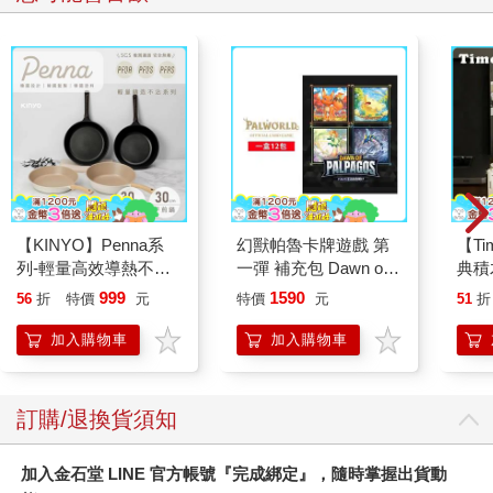
【KINYO】Penna系
幻獸帕魯卡牌遊戲 第
【T
列-輕量高效導熱不沾
一彈 補充包 Dawn of
典積
平煎鍋30cm
Palpagos（日文版一
999
1590
56
折
特價
元
特價
元
51
折
盒）
加入購物車
加入購物車
訂購/退換貨須知
加入金石堂 LINE 官方帳號『完成綁定』，隨時掌握出貨動