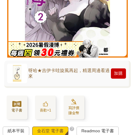
呀哈★吉伊卡哇旋風再起，精選周邊看過
加購
來
寫評價
電子書
喜歡+1
賺金幣
?
紙本平裝
金石堂 電子書
Readmoo 電子書