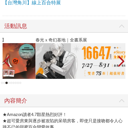
【台灣角川】線上百合特展
活動訊息
春光ｘ奇幻基地｜全書系展
2
內容簡介
★Amazon讀者4.7顆星熱烈好評！
★超可愛房東與逐步被攻陷的呆萌房客，即使只是接吻都令人心
跳不已的甜蜜百合戀愛故事。