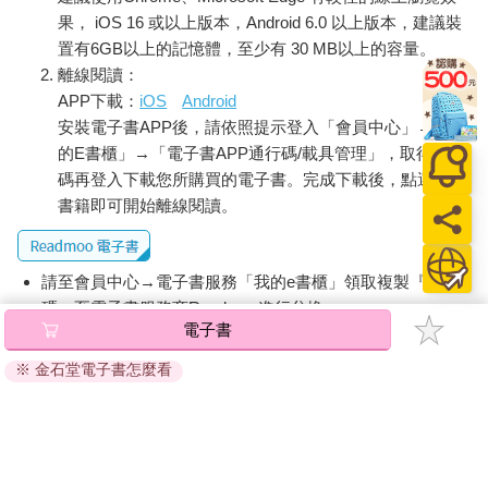
果， iOS 16 或以上版本，Android 6.0 以上版本，建議裝
置有6GB以上的記憶體，至少有 30 MB以上的容量。
離線閱讀：
APP下載：
iOS
Android
安裝電子書APP後，請依照提示登入「會員中心」→「我
的E書櫃」→「電子書APP通行碼/載具管理」，取得通行
碼再登入下載您所購買的電子書。完成下載後，點選任一
書籍即可開始離線閱讀。
請至會員中心→電子書服務「我的e書櫃」領取複製『兌換
碼』至電子書服務商Readmoo進行兌換。
電子書
退換貨須知：
※ 金石堂電子書怎麼看
因版權保護，您在金石堂所購買的電子書僅能以金石堂專屬
的閱讀軟體開啟閱讀，無法以其他閱讀器或直接下載檔案。
依據「消費者保護法」第19條及行政院消費者保護處公告之
「通訊交易解除權合理例外情事適用準則」，非以有形媒介
提供之數位內容或一經提供即為完成之線上服務，經消費者