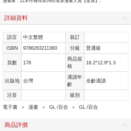
漫畫家，以本作獲得第26回電撃漫畫大賞【金賞】。
詳細資料
語言
中文繁體
裝訂
ISBN
9786263211360
分級
普通級
商品規
頁數
178
18.2*12.9*1.3
格
適讀年
出版地
台灣
全齡適讀
齡
注音
級別
電子書
＞
漫畫
＞
GL /百合
＞
GL /百合
商品評價