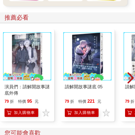
推薦必看
演員們：請解開故事謎
請解開故事謎底 05
請解
底外傳
95
221
79
折
特價
元
79
折
特價
元
79
折
加入購物車
加入購物車
您可能會喜歡