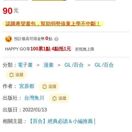
90
元
認購希望書包，幫助弱勢孩童上學不中斷！
0
預計最高可得金幣
點
?
100累1點 4點抵1元
HAPPY GO享
折抵無上限
分類：
電子書
＞
漫畫
＞
GL /百合
＞
GL /百合
追蹤
作者：
宮原都
追蹤
出版社：
台灣角川
追蹤
出版日：
2022/01/13
相關主題：
【百合】經典必讀＆小編推薦