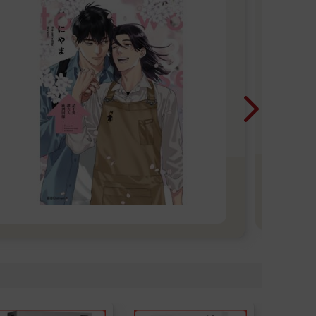
20
言觀
則的
焉的