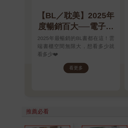
【BL／耽美】2025年
度暢銷百大──電子書
版！
2025年最暢銷的BL書都在這！雲
端書櫃空間無限大，想看多少就
看多少❤️
看更多
推薦必看