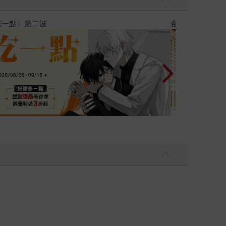
量彼此摯友的戀愛煩惱，不知不覺間她竟成為我最親近
台灣角川20