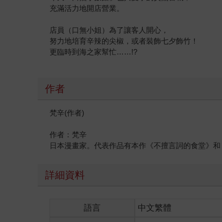
充滿活力地開店營業。
店員（口無小姐）為了讓客人開心，
努力地培育辛辣的尖椒，或者裝飾七夕飾竹！
更臨時到海之家幫忙……!?
作者
梵辛(作者)
作者：梵辛
日本漫畫家。代表作品有本作《不擅言詞的食堂》和
詳細資料
語言
中文繁體