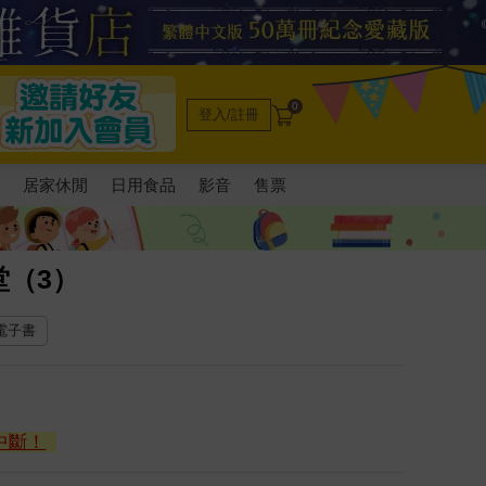
0
登入/註冊
電
居家休閒
日用食品
影音
售票
堂（3）
 電子書
中斷！