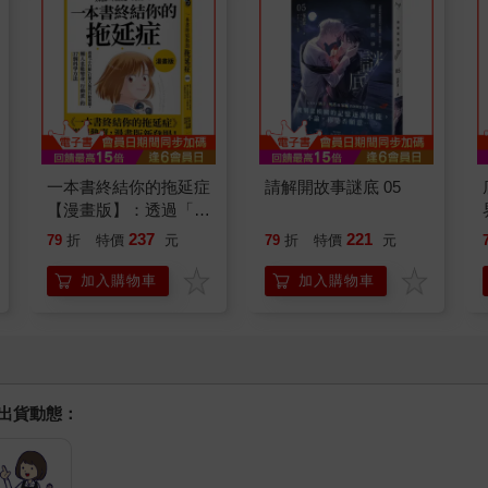
一本書終結你的拖延症
請解開故事謎底 05
【漫畫版】：透過「小
行動」打開大腦的行動
237
221
79
折
特價
元
79
折
特價
元
開關，懶人也能變身
「行動派」的37個科
加入購物車
加入購物車
學方法
握出貨動態：