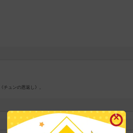
《チュンの恩返し》。
裝訂