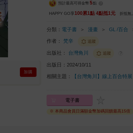
5
預計最高可得金幣
點
?
100累1點 4點抵1元
HAPPY GO享
折抵無
分類：
電子書
＞
漫畫
＞
GL /百合
作者：
梵辛
追蹤
出版社：
台灣角川
追蹤
?
出版日：
2024/10/11
加購
相關主題：
【台灣角川】線上百合特展
電子書
※ 本商品會員日滿額金幣加碼回饋最高15倍