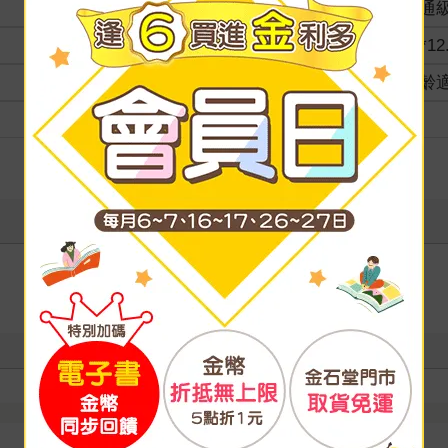
分級
普通
商品規格
18*12
適讀年齡
全齡
級別
寫評價