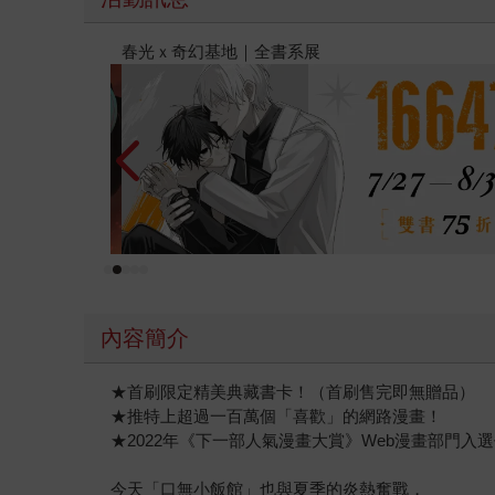
金石堂2026海外優惠：電子書
內容簡介
★首刷限定精美典藏書卡！（首刷售完即無贈品）
★推特上超過一百萬個「喜歡」的網路漫畫！
★2022年《下一部人氣漫畫大賞》Web漫畫部門入
今天「口無小飯館」也與夏季的炎熱奮戰，