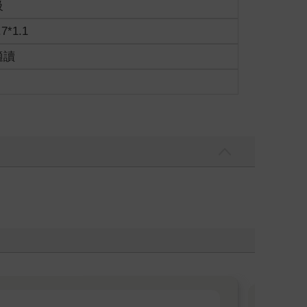
級
.7*1.1
適讀