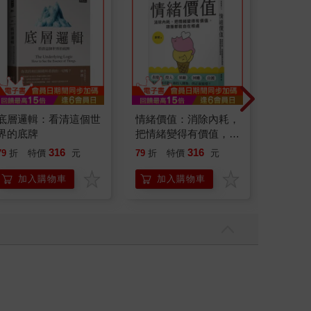
底層邏輯：看清這個世
情緒價值：消除內耗，
特殊傳說Ⅲ
界的底牌
把情緒變得有價值，跟
誰都能自在相處
316
316
79
折
特價
元
79
折
特價
元
79
折
加入購物車
加入購物車
加