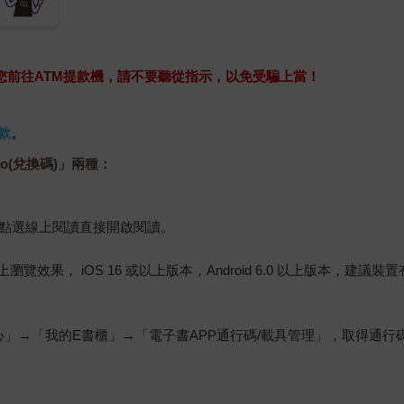
求您前往ATM提款機，請不要聽從指示，以免受騙上當！
款
。
o(兌換碼)」兩種：
，點選線上閱讀直接開啟閱讀。
佳的線上瀏覽效果， iOS 16 或以上版本，Android 6.0 以上版本，
心」→「我的E書櫃」→「電子書APP通行碼/載具管理」，取得通