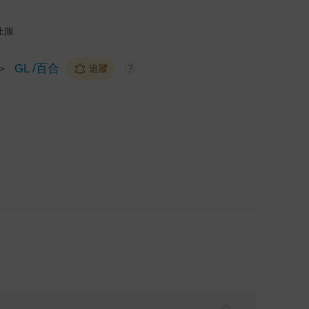
上限
＞
GL /百合
追蹤
?