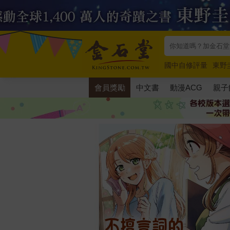
國中自修評量
東野
唯紅花綻放
奧德賽
會員獎勵
中文書
動漫ACG
親子