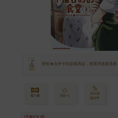
呀哈★吉伊卡哇旋風再起，精選周邊看過來
寫評價
電子書
喜歡+1
賺金幣
活動訊息