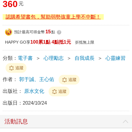
360
元
認購希望書包，幫助弱勢孩童上學不中斷！
15
預計最高可得金幣
點
?
100累1點 4點抵1元
HAPPY GO享
折抵無上限
分類：
電子書
＞
心理勵志
＞
自我成長
＞
心靈練習
追蹤
作者：
郭于誠、王心佑
追蹤
出版社：
原水文化
追蹤
出版日：
2024/10/24
活動訊息