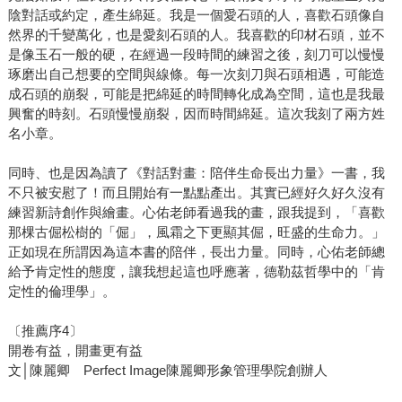
陰對話或約定，產生綿延。我是一個愛石頭的人，喜歡石頭像自
然界的千變萬化，也是愛刻石頭的人。我喜歡的印材石頭，並不
是像玉石一般的硬，在經過一段時間的練習之後，刻刀可以慢慢
琢磨出自己想要的空間與線條。每一次刻刀與石頭相遇，可能造
成石頭的崩裂，可能是把綿延的時間轉化成為空間，這也是我最
興奮的時刻。石頭慢慢崩裂，因而時間綿延。這次我刻了兩方姓
名小章。
同時、也是因為讀了《對話對畫：陪伴生命長出力量》一書，我
不只被安慰了！而且開始有一點點產出。其實已經好久好久沒有
練習新詩創作與繪畫。心佑老師看過我的畫，跟我提到，「喜歡
那棵古倔松樹的「倔」，風霜之下更顯其倔，旺盛的生命力。」
正如現在所謂因為這本書的陪伴，長出力量。同時，心佑老師總
給予肯定性的態度，讓我想起這也呼應著，德勒茲哲學中的「肯
定性的倫理學」。
〔推薦序4〕
開卷有益，開畫更有益
文│陳麗卿 Perfect Image陳麗卿形象管理學院創辦人