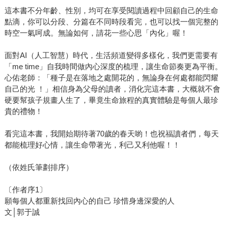
這本書不分年齡、性別，均可在享受閱讀過程中回顧自己的生命
點滴，你可以分段、分篇在不同時段看完，也可以找一個完整的
時空一氣呵成。無論如何，請花一些心思「內化」喔！
面對AI（人工智慧）時代，生活頻道變得多樣化，我們更需要有
「me time」自我時間做內心深度的梳理，讓生命節奏更為平衡。
心佑老師：「種子是在落地之處開花的，無論身在何處都能閃耀
自己的光 ！」相信身為父母的讀者，消化完這本書，大概就不會
硬要幫孩子規畫人生了，畢竟生命旅程的真實體驗是每個人最珍
貴的禮物！
看完這本書，我開始期待著70歲的春天喲！也祝福讀者們，每天
都能梳理好心情，讓生命帶著光，利己又利他喔！！
（依姓氏筆劃排序）
〔作者序1〕
願每個人都重新找回內心的自己 珍惜身邊深愛的人
文│郭于誠