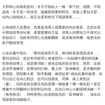
大郭和心佑都有提到：冬天可能給人一種「剩下的」感覺，可我
認為：冬天是一段休息、蘊藏新能量的時光，表面上看似冷瑟，
但內心熱情的人，卻正在柔和燈光下閱讀著呢……。
心情感受力及覺知，其實是領導人很重要的內在素質，尤其在當
今開放競爭的社會，產業變遷快又猛，領導人的覺知力不僅可以
安頓自己，也較有同理心去激勵團隊，甚至嗅得商機，做更佳的
客戶關係管理。
心佑在書中指出：「壓抑或視而不見，將消耗更多隱形成本。」
看到這段話，想必有些經理人會連想到──在組織中遇到的現象，
而身為領導人，就是要消除／避免這樣的狀況發生，然而，這就
必須常做練習，從覺知到行動。書上的「延伸練習」是本書的附
加價值，我鼓勵大家「動手動腦」練習起來! 藉由此書的啟發，你
可以自己在內心對話，也可以找朋友、同事、家人來對話
（畫），你的喜怒哀樂呈現的是哪一種能量？哪一種色彩？甚至
將書中大郭醫師分享的對話內容，在自己內心小劇場裡演練一下
（角色扮演），同時善用心佑老師提供的「延伸練習」，強化自
我探索與傾聽能力。