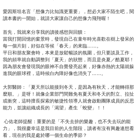
愛因斯坦名言「想像力比知識更重要」，想必大家不陌生吧，閱
讀本書的一開始，就請大家讓自己的想像力飛翔喔！
首先，我就來分享我的讀後感想與回饋：
當我打開回憶的窗景時，發現自己在童年時光喜歡在樹上發呆的
每一個片刻，好似在等候「春天」的來臨……。
平日和朋友聚會時，本來是放鬆暢談的氛圍，但只要談及工作，
我的頻率就自動調整到「夏天」的狀態，而且是炎夏／酷夏耶！
因為朋友會發現我的眼神不自覺發亮起來，好像赤熱的太陽就躲
進我的眼球裡，這時候白內障好像也消失了……。
大郭醫師：「夏天所以能接到冬天，是因為有秋天，才能轉得那
麼順。」是呀！就像企業部門間難免有夏天和冬天的對立、拉扯
或衝突，這時擅長探索的敏捷性領導人就會啟動團隊成員的反思
能力，並讓組織成長的「渴望」產生「蛻變」！！
心佑老師提醒：重要的是「不失去拚的樂趣，也不失去玩的能
力」，我很慶幸這是我目前的人生階段，讀者有沒有興趣連想看
看，現在的我是處於哪一個生命的季節？