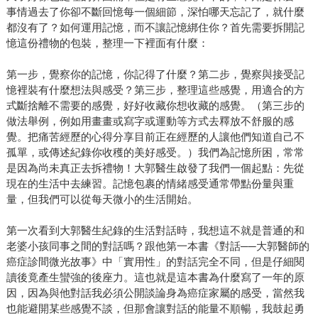
事情過去了你卻不斷回憶每一個細節，深怕哪天忘記了，就什麼
都沒有了？如何運用記憶，而不讓記憶綁住你？首先需要拆開記
憶這份禮物的包裝，整理一下裡面有什麼：
第一步，覺察你的記憶，你記得了什麼？第二步，覺察與接受記
憶裡裝有什麼想法與感受？第三步，整理這些感覺，用適合的方
式斷捨離不需要的感覺，好好收藏你想收藏的感覺。（第三步的
做法舉例，例如用畫畫或寫字或運動等方式去釋放不舒服的感
覺。把痛苦經歷的心得分享目前正在經歷的人讓他們知道自己不
孤單，或傳述紀錄你收穫的美好感受。）我們為記憶所困，常常
是因為尚未真正去拆禮物！大郭醫生啟發了我們一個起點：先從
現在的生活中去練習。記憶包裹的情緒感受通常帶點份量與重
量，但我們可以從每天微小的生活開始。
第一次看到大郭醫生紀錄的生活對話時，我想這不就是普通的和
老婆小孩同事之間的對話嗎？跟他第一本書《對話──大郭醫師的
癌症診間微光故事》中「實用性」的對話完全不同，但是仔細閱
讀後竟產生蠻強的後座力。這也就是這本書為什麼寫了一年的原
因，因為與他對話我必須公開談論身為癌症家屬的感受，當然我
也能避開某些感覺不談，但那會讓對話的能量不順暢，我鼓起勇