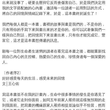
出來就沒事了，硬要去壓抑它反而會傷害自己。於是我們決定用
我的文字搭配她的心內畫，邀請每一位讀者一起用對話的方式，
將自己的回憶與情緒記錄下來。於是，這本書終於誕生了！
我們每個人都是一本書，書裡的故事與畫是我們的，不是你的，
只有用你的手寫下來與畫出來的才是你的。你可以試著像我們一
樣與自己對話，把回憶寫下來並畫出來，只有你才能完成它、豐
富它，這才是這本書想傳遞的訊息。
願每一位對生命產生迷惘的讀者在看完這本書之後，都能重新找
回自己內心的主控權、熱愛自己的生命、珍惜身邊每一個深愛的
人。
〔作者序2〕
好好感受每天的生活，感受未來的回憶
文│王心佑
寫這本書並不在我的計畫內，生命中很多事情的發生是你遇見了
它，或者它走到你面前，如同五年前家人罹癌就這樣無預期的走
到我面前。把寫書的機緣跟家人罹癌相提並論似乎不恰當，然而