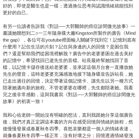
好的，即使是醫生也是一樣；透過換位思考與認識情緒就能找到
更好的自己。
有另一位讀者告訴我《對話──大郭醫師的癌症診間微光故事》一
書讓她聯想到二○一三年隨身碟大廠Kingston所製作的廣告《Mind
the gap》，各位可在youtube裡面輸入關鍵字找到它！記憶到底有
什麼用？記住生活的片刻？記住與身邊的人的回憶？是困住我
們？還是幫助我們從困境裡解脫？廣告中的老婆婆困在過去美好
的記憶中，希望找回已逝先生的音檔。站長最終幫她找回了音
檔，以記憶卡儲存後送給老婆婆，並承諾這個月台會一直播放她
先生的聲音，這時老婆婆充滿感激地接下隨身碟並告訴站長，她
已走出過往的回憶，決定帶著這個記憶卡、讓先生以另一種方式
陪著她邁向新的旅程。不管老婆婆在哪裡，先生都陪著她。我看
完之後非常感動，這與我書寫《對話──大郭醫師的癌症診間微光
故事》的初衷一致！
我和心佑老師一開始沒有明確的想法，直到我跟她分享這個廣告
後，我們才真正定調這本書的方向在感受回憶與情緒的旅程，然
後慢慢發展成春夏秋冬四季。喜怒哀樂都是一個人的情緒表達，
就像春夏秋冬四季一樣正常，沒有好壞之分；回憶透過情緒發洩