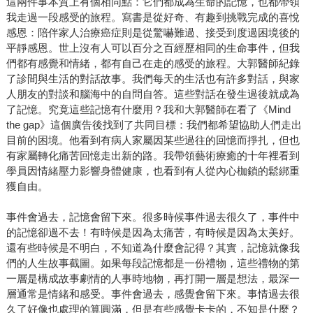
這兩件事本質上有個相同點：它們都成為生命的記憶，也都帶領
我走過一段感受的旅程。寫書是從好奇、有趣到挑戰完成的喜悅
感恩：陪伴家人治療癌症則是從驚嚇難過、接受到度過困境後的
平靜感恩。世上沒有人可以百分之百經歷相同的生命事件，但我
們都有感覺和情緒，都有自己在走的感受的旅程。大郭醫師紀錄
了診間與生活的對話故事。我們每天的生活也有許多對話，與家
人朋友的對談和腦海中的自問自答。這些對話在發生過後就成為
了記憶。究竟這些記憶有什麼用？我和大郭醫師在看了《Mind
the gap》這個廣告後找到了共同目標：我們都希望協助人們走出
目前的困境。他看到有病人家屬因某些過往的回憶而掙扎，但也
有家屬轉化痛苦回憶走出新的路。我帶領藝術療癒的十年裡看到
學員因情緒壓力影響身體健康，也看到有人從內心枷鎖的鬆綁重
獲自由。
事件會過去，記憶會留下來。很多時候事件過去很久了，事件中
的記憶卻過不去！有時候是因為太痛苦，有時候是因為太美好。
還有些時候是不明白，不知道為什麼會記得？其實，記憶就像我
們的人生故事截圖。如果每段記憶都是一份禮物，這些禮物的第
一層是構成故事劇情的人事時地物，再打開一層是想法，最深一
層通常是情緒和感受。事件會過去，感覺會留下來。事情過去很
久了好像也處理的算圓滿，但是有些感覺卡卡的，不知是什麼？