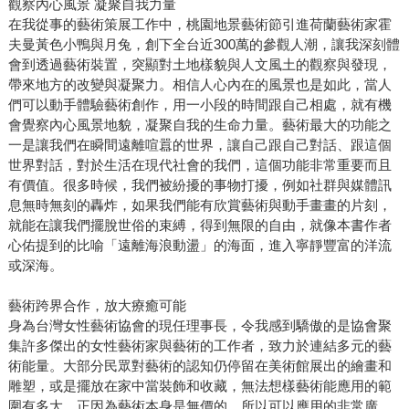
觀察內心風景 凝聚自我力量
在我從事的藝術策展工作中，桃園地景藝術節引進荷蘭藝術家霍
夫曼黃色小鴨與月兔，創下全台近300萬的參觀人潮，讓我深刻體
會到透過藝術裝置，突顯對土地樣貌與人文風土的觀察與發現，
帶來地方的改變與凝聚力。相信人心內在的風景也是如此，當人
們可以動手體驗藝術創作，用一小段的時間跟自己相處，就有機
會覺察內心風景地貌，凝聚自我的生命力量。藝術最大的功能之
一是讓我們在瞬間遠離喧囂的世界，讓自己跟自己對話、跟這個
世界對話，對於生活在現代社會的我們，這個功能非常重要而且
有價值。很多時候，我們被紛擾的事物打擾，例如社群與媒體訊
息無時無刻的轟炸，如果我們能有欣賞藝術與動手畫畫的片刻，
就能在讓我們擺脫世俗的束縛，得到無限的自由，就像本書作者
心佑提到的比喻「遠離海浪動盪」的海面，進入寧靜豐富的洋流
或深海。
藝術跨界合作，放大療癒可能
身為台灣女性藝術協會的現任理事長，令我感到驕傲的是協會聚
集許多傑出的女性藝術家與藝術的工作者，致力於連結多元的藝
術能量。大部分民眾對藝術的認知仍停留在美術館展出的繪畫和
雕塑，或是擺放在家中當裝飾和收藏，無法想樣藝術能應用的範
圍有多大。正因為藝術本身是無價的，所以可以應用的非常廣，