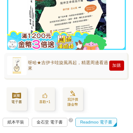
呀哈★吉伊卡哇旋風再起，精選周邊看過
加購
來
寫評價
電子書
喜歡+1
賺金幣
?
紙本平裝
金石堂 電子書
Readmoo 電子書