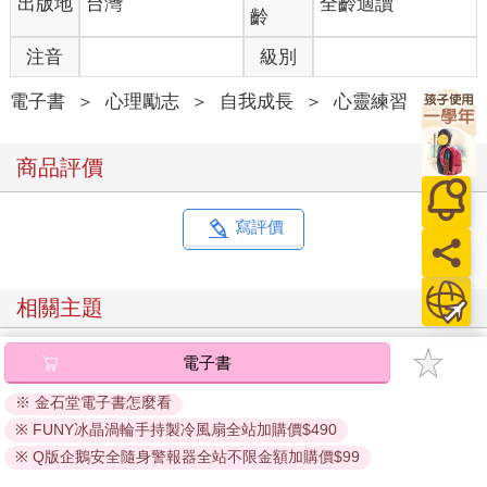
出版地
台灣
全齡適讀
齡
注音
級別
電子書
＞
心理勵志
＞
自我成長
＞
心靈練習
商品評價
寫評價
相關主題
電子書
※ 金石堂電子書怎麼看
※ FUNY冰晶渦輪手持製冷風扇全站加購價$490
※ Q版企鵝安全隨身警報器全站不限金額加購價$99