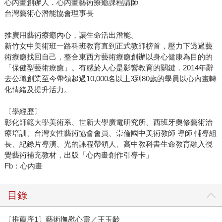
心內畫創辦人．心內畫藝術療癒課程講師
台灣藝術心潛能協會理事長
推廣用藝術療癒內心，讓生命活出潛能。
新竹女中美術班一路科班教育直到正式教師榜首，壓力下透過藝
術療癒找回自己，整合東西方藝術療癒創辦以身心健康為目的的
「保健型藝術療癒」。有感於人心是影響教育的關鍵，2014年辭
去公職創業至今帶領超過10,000名以上3到80歲的學員以心內畫轉
化情緒及提升活力。
〔學經歷〕
彰化師範大學美術系、世新大學廣電研究所、西班牙奧修藝術治
療培訓、台灣女性藝術協會會員、崇倫國中美術教師 導師 輔導組
長、紀錄片導演、光的課程帶領人、高中教科書生命教育融入視
覺藝術補充教材，出版「心內畫創作引導卡」
Fb：心內畫
目錄
〔推薦序1〕藝術撫慰心靈／王玉齡