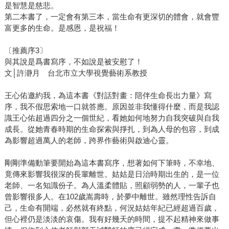
是智慧是慈悲。
第二本書了，一定會有第三本，當生命有更深切的體會，就會豐
富更多的生命。是感恩，是祝福！
〔推薦序3〕
與其說是爲書寫序，不如說是被安慰了！
文│許瀞月 台北市立大學視覺藝術系教授
王心佑邀約我，為這本書《對話對畫：陪伴生命長出力量》寫
序，我不假思索地一口就答應。原因並非我懂得什麼，而是我認
識王心佑超過四分之一個世紀，看她如何地努力自我突破與自我
成長。從她青春時期的生命探索與掙扎，到為人母的包容，到成
為影響超過萬人的老師，跨界作藝術與啟迪心靈。
剛剛準備動筆要開始為這本書寫序，想著如何下筆時，不幸地、
竟傳來影響我很深的長輩離世。姑姑是日治時期出生的，是一位
老師、一名知識份子。為人溫柔體貼，照顧弱勢的人，一輩子也
曾影響很多人。在102歲嵩壽時，於夢中離世。雖然理性告訴自
己，生命有開端，必然就有終點，何況姑姑年紀已經超過百歲，
但心裡仍是淡淡的哀傷。我有好幾天的時間，提不起精神來做事