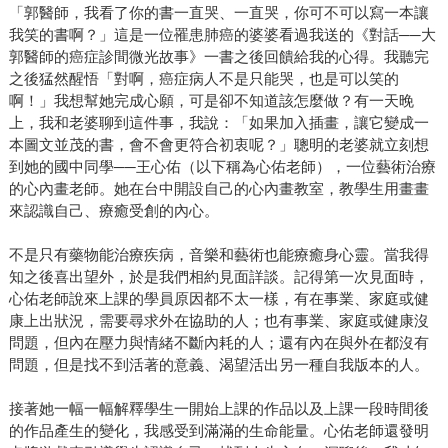
「郭醫師，我看了你的書一直哭、一直哭，你可不可以寫一本讓
我笑的書啊？」這是一位罹患肺癌的婆婆看過我送的《對話──大
郭醫師的癌症診間微光故事》一書之後回饋給我的心得。我聽完
之後猛然醒悟「對啊，癌症病人不是只能哭，也是可以笑的
啊！」我想幫她完成心願，可是卻不知道該怎麼做？有一天晚
上，我和老婆聊到這件事，我說：「如果加入插畫，讓它變成一
本圖文並茂的書，會不會更符合初衷呢？」聰明的老婆就立刻想
到她的國中同學──王心佑（以下稱為心佑老師），一位藝術治療
的心內畫老師。她在台中開設自己的心內畫教室，教學生用畫畫
來認識自己、療癒受創的內心。
不是只有藥物能治療疾病，音樂和藝術也能療癒身心靈。當我得
知之後喜出望外，於是我們相約見面詳談。記得第一次見面時，
心佑老師說來上課的學員原因都不太一樣，有在事業、家庭或健
康上出狀況，需要尋求外在協助的人；也有事業、家庭或健康沒
問題，但內在壓力與情緒不斷內耗的人；還有內在與外在都沒有
問題，但是找不到活著的意義、渴望活出另一種自我版本的人。
接著她一幅一幅解釋學生一開始上課的作品以及上課一段時間後
的作品產生的變化，我感受到滿滿的生命能量。心佑老師還發明