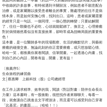
就如同郭醫師上一本書《對話──大郭醫師的癌症診間微光故事》
中收錄的許多故事，有時候遇到卡關狀況，例如患者不願意配合
治療，或是家屬難以接受患者離去的事實，難處理的往往不是病
情本身，而是如何安撫心情，找到出口。這時，患者或家屬需要
的經常只是一句話、一個同理、一個心態的轉變；只要結解開
了，往往一顆藥也不必吃，心頭就能鬆綁了。換言之，心理療癒
對於病情雖然看似沒有直接效果，卻時常成為扭轉局面的重要角
色！
這本書，是一位醫師多年的現場觀察、生活的幽默切片，與藝術
療癒的碰撞交會。無論此刻的你正需要療癒，或只想放鬆心情、
哈哈一笑，都推薦你展卷閱讀、信筆開畫。一起透過心內畫，找
到自己的心內話，開卷有益，開畫，更有益！
〔推薦序5〕
生命旅程的練習曲
文│蔡惠卿 上銀科技（股）公司總經理
在工作上講求精準、效率的我，閱讀《對話對畫：陪伴生命長出
力量》這本書時，有一股衝動，很想找作者來聊聊天，每看一
段，就會讓自己跳進去文字裡游泳，而且還可以感受到自己穿著
「比基尼」的畫面……（哈哈！！）