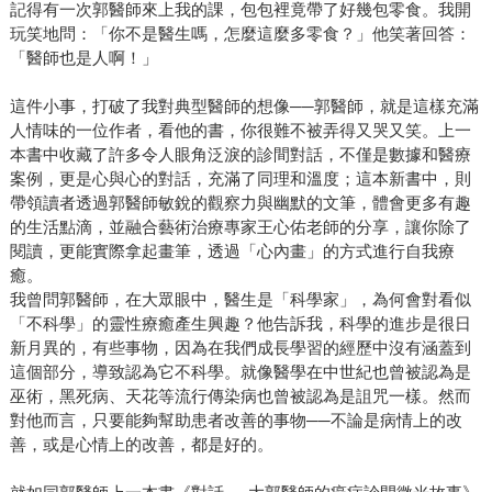
記得有一次郭醫師來上我的課，包包裡竟帶了好幾包零食。我開
玩笑地問：「你不是醫生嗎，怎麼這麼多零食？」他笑著回答：
「醫師也是人啊！」
這件小事，打破了我對典型醫師的想像──郭醫師，就是這樣充滿
人情味的一位作者，看他的書，你很難不被弄得又哭又笑。上一
本書中收藏了許多令人眼角泛淚的診間對話，不僅是數據和醫療
案例，更是心與心的對話，充滿了同理和溫度；這本新書中，則
帶領讀者透過郭醫師敏銳的觀察力與幽默的文筆，體會更多有趣
的生活點滴，並融合藝術治療專家王心佑老師的分享，讓你除了
閱讀，更能實際拿起畫筆，透過「心內畫」的方式進行自我療
癒。
我曾問郭醫師，在大眾眼中，醫生是「科學家」，為何會對看似
「不科學」的靈性療癒產生興趣？他告訴我，科學的進步是很日
新月異的，有些事物，因為在我們成長學習的經歷中沒有涵蓋到
這個部分，導致認為它不科學。就像醫學在中世紀也曾被認為是
巫術，黑死病、天花等流行傳染病也曾被認為是詛咒一樣。然而
對他而言，只要能夠幫助患者改善的事物──不論是病情上的改
善，或是心情上的改善，都是好的。