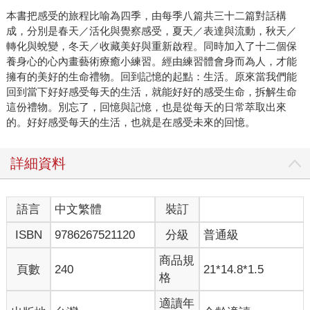
本書把感受的旅程比喻為四季，由每季八篇共三十二篇對話構
成，分別是春天／活化與覺察感受，夏天／表達與流動，秋天／
轉化與蛻變，冬天／收藏美好與重新啟程。同時加入了十二個保
養身心的心內畫藝術療癒小練習。經由練習體會身而為人，才能
擁有的美好的生命禮物。回到記憶的起點：生活。原來當我們能
回到當下好好感受每天的生活，就能好好的感受生命，拆解生命
這份禮物。別忘了，回憶與記憶，也是從每天的日常萃取出來
的。好好感受每天的生活，也就是在感受未來的回憶。
詳細資料
語言
中文繁體
裝訂
ISBN
9786267521120
分級
普通級
商品規
頁數
240
21*14.8*1.5
格
適讀年