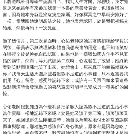
卡牌遊戲來引導學生認識自己、找到人生方向。深聊後，我才知
道原來她當年有來參加我第一本書的新書發表會，也讀過我的
書，因為她本身就是癌症病患家屬。好像冥冥之中早就安排好了
一樣，當我跟她說明想法之後，她也表示認同，於是我把初稿交
給她，然後再約下一次見面。
過了幾個月，第二次見面時，心佑老師說她試著將初稿給學員試
閱後，學員表示無法理解和體會我想表達的用意，也不知道笑點
在哪裡？於是換她自己試閱，結果也是一樣猶如墜入伸手不見五
指的霧中。然而，等到試讀第二次時，心境發生了改變，她終於
看到笑點而噗嗤地笑了出來。她體會出，原來真正的幸福就藏在
你／我每天生活周圍那些看似微不足道的小事裡，只不過需要我
們用「心」留意、感受並記錄下來；或許有一天再回頭來看這些
點點滴滴時會發現過去的喜怒哀樂可能早已變成另一種美好的回
憶。
心佑老師很想知道為什麼我會把多數人認為微不足道的生活小事
當作寶藏一樣地記錄下來呢？於是她又讀了第三遍，讀著讀著又
哭了。她回憶起先生剛罹癌時，她自以為無私地付出卻常遭誤解
而事與願違，那種無力感讓自己身心俱疲，原來都是因為忽略了
換位思考，她自責不已。我安慰她沒有人知道到底怎麼做才是最