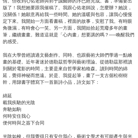
情。但收到心佑老師與郭于誠醫師的序已經完成。書，準備要出
版了！我想她要跟我催稿了。我跟心佑老師說，怎麼辦？她說，
沒關係！她願意再給我一些時間。她的溫暖與包容，讓我心慢慢
定下來。我開始一方面看書稿，裡面的故事，安慰了我。有時眼
角微濕，有時會心一笑。另一方面，我開始拾起荒廢多年的畫
筆，繼續畫畫。難道這就是「心內畫」想要講的嗎？──喚醒我們
的感受。
我在大學曾經讀過文藝創作。同時、也跟藝術大師們學過一點繪
畫的基礎。近年著迷於德勒茲哲學與藝術理論。從德勒茲那裡讀
到關於電影的時間，主要是來自哲學家柏格森。讀到時間的綿
延，覺得神秘而悠遠。於是、我提起筆，畫了一支古倔松樹樹
幹，用隸書字體寫下一首新詩小品，詩文如下：
綿延
載我疾馳的光陰
奔馳如駒
何時安住我心
便何時與之簽下合同
光陰如梭，但我覺得只有安住我心，藝術文學才有可能產生與光