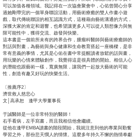
可以加值各種領域。我記得在一次協會聚會中，心佑曾開心分享
過她剛帶完的一個單身聯誼活動，用藝術療癒的雙人作畫小遊
戲，取代傳統聯誼的相互認識方式，這種藉由藝術溝通的方式，
深獲大家的肯定和迴響，也希望讓更多人可以從人類想像力與無
限可能性中，獲得交流、啟發與快樂。
這本書是一個前所未有的跨界合作，腫瘤科醫師與藝術療癒師的
對話與對畫，為藝術與身心健康和生命教育搭起一座橋樑，是非
常有意義的事情，尤其是心佑在書中常提醒讀者放鬆的話與畫，
用玩樂的心情來體驗創作，我覺得這是很具體的開始。相信人心
的潛能也跟藝術一樣，寬廣無限，讓我們一起放大藝術的可能
性，創造有趣又好玩的快樂生活。
〔推薦序2〕
濟世救人慈悲心
文│高承恕 逢甲大學董事長
于誠醫師是一位非常特別的醫師！
右手看病，左手寫書，而且我相信他會繼續。
從他在逢甲EMBA讀書的階段開始，我就注意到他的專業與勤奮
學習之外，那份悲天憫人的情懷。這麼多年持久不懈的熱情奉獻