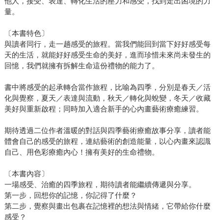
他人，接受、表達、轉化生活的壓力和感受，找到走出困境的力
量。
〔本書特色〕
與讀者同行，走一趟感受的旅程。當我們能回到當下好好感受每
天的生活，就能好好感受生命的美好，進而珍惜未來尚未發生的
回憶，我們就擁有拆解生命這份禮物的能力了。
書中將感受的起承轉合當作旅程，比喻為四季，分別是春天／活
化與覺察，夏天／表達與流動，秋天／轉化與蛻變，冬天／收藏
美好與重新啟程；同時加入適合新手的心內畫藝術療癒練習。
期待透過二位作者溫暖的對話與四季藝術療癒故事分享，讀者能
體會自己的感受的旅程，連結藝術的創造能量，以心內畫來認識
自己、用色彩療癒內心！擁有美好的生命禮物。
〔本書內容〕
一場感受、治癒的四季旅程，期待讀者能繼續傳遞與分享。
第一步，回想你的記憶，你記得了什麼？
第二步，覺察與畫出包裹在記憶裡的想法與情緒，它帶給你什麼
感受？