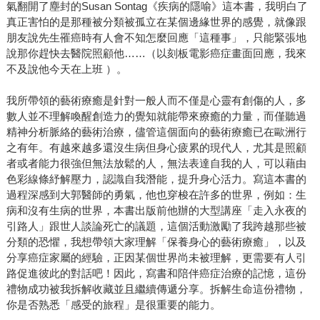
氣翻開了塵封的Susan Sontag《疾病的隱喻》這本書，我明白了
真正害怕的是那種被分類被孤立在某個邊緣世界的感覺，就像跟
朋友說先生罹癌時有人會不知怎麼回應「這種事」，只能緊張地
說那你趕快去醫院照顧他……（以刻板電影癌症畫面回應，我來
不及說他今天在上班 ）。
我所帶領的藝術療癒是針對一般人而不僅是心靈有創傷的人，多
數人並不理解喚醒創造力的覺知就能帶來療癒的力量，而僅聽過
精神分析脈絡的藝術治療，儘管這個面向的藝術療癒已在歐洲行
之有年。有越來越多還沒生病但身心疲累的現代人，尤其是照顧
者或者能力很強但無法放鬆的人，無法表達自我的人，可以藉由
色彩線條紓解壓力，認識自我潛能，提升身心活力。寫這本書的
過程深感到大郭醫師的勇氣，他也穿梭在許多的世界，例如：生
病和沒有生病的世界，本書出版前他辦的大型講座「走入永夜的
引路人」跟世人談論死亡的議題，這個活動激勵了我跨越那些被
分類的恐懼，我想帶領大家理解「保養身心的藝術療癒」，以及
分享癌症家屬的經驗，正因某個世界尚未被理解，更需要有人引
路促進彼此的對話吧！因此，寫書和陪伴癌症治療的記憶，這份
禮物成功被我拆解收藏並且繼續傳遞分享。拆解生命這份禮物，
你是否熟悉「感受的旅程」是很重要的能力。