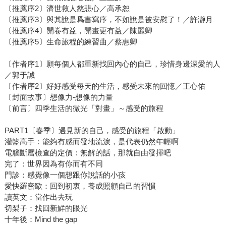
〔推薦序2〕濟世救人慈悲心／高承恕
〔推薦序3〕與其說是爲書寫序，不如說是被安慰了！／許瀞月
〔推薦序4〕開卷有益，開畫更有益／陳麗卿
〔推薦序5〕生命旅程的練習曲／蔡惠卿
〔作者序1〕願每個人都重新找回內心的自己，珍惜身邊深愛的人
／郭于誠
〔作者序2〕好好感受每天的生活，感受未來的回憶／王心佑
〔封面故事〕想像⼒-想像的⼒量
〔前言〕四季生活的微光「對畫」～感受的旅程
PART1〔春季〕遇見新的自己，感受的旅程「啟動」
灌籃高手：能夠有感而發地流淚，是代表仍然年輕啊
電腦斷層檢查的定價：無解的話，那就自由發揮吧
完了：世界因為有你而有不同
門診：感覺像一個想跟你說話的小孩
愛快羅密歐：回到初衷，養成照顧自己的習慣
讀英文：當作出去玩
切梨子：找回新鮮的眼光
十年後：Mind the gap