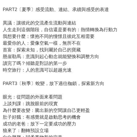
PART2〔夏季〕感受流動、連結、承續與感受的表達
異議：讓彼此的交流產生流動與連結
人生走到這個階段，自信還是要有的：熱情轉換為行動力
我想要什麼：懷抱不同的憧憬且彼此互相需要
最愛你的人：愛像空氣一樣，無所不在
首富：探索未知，找到屬於自己的寶藏
懸崖勒馬：意識到起心動念就能變換和調整方向
讀完了嗎？傾聽是對話的第一步
時空旅行：人的意識可以超越光速
PART3〔秋季〕蛻變，放下過往枷鎖，探索新方向
眼光：從問題的外面來看問題
上談判課：跳脫眼前的現實
為什麼要改變：騰出新的空間讓自己更輕盈
肚子好餓：有感覺就是啟動思考的機會
成功的老爸：放下一定要成功的壓力
狼來了：翻轉預設立場