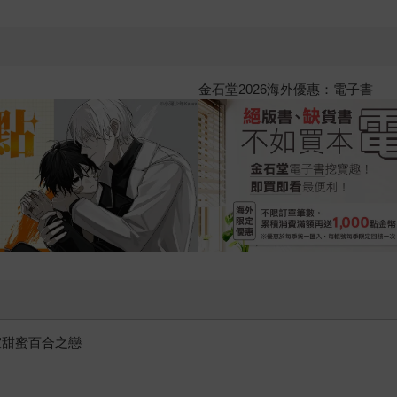
 (1995) 4K數位修復版
王室甜蜜百合之戀