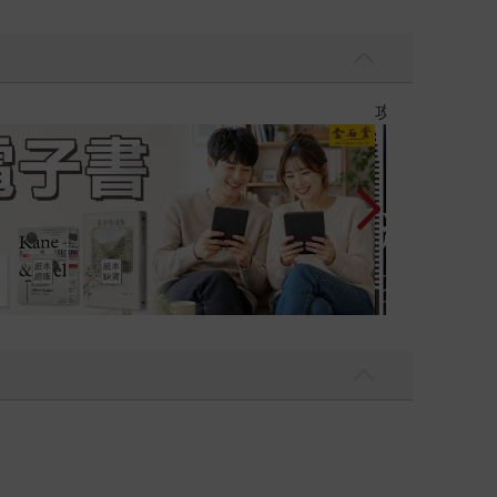
Love Live! 蓮之空女學院學園偶像俱樂部