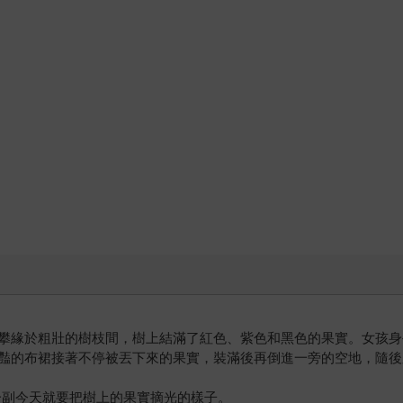
攀緣於粗壯的樹枝間，樹上結滿了紅色、紫色和黑色的果實。女孩身
豔的布裙接著不停被丟下來的果實，裝滿後再倒進一旁的空地，隨後
公主，對方一副今天就要把樹上的果實摘光的樣子。