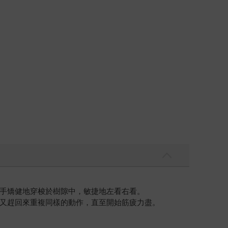
手矯健地穿梭於樹隙中，敏捷地左看右看。
又趕回來重複同樣的動作，直至開始筋疲力盡。