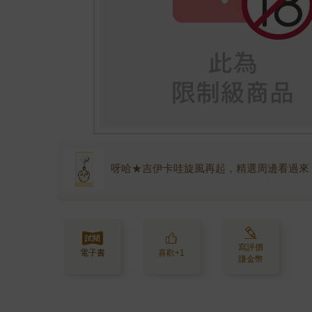
呀哈★吉伊卡哇旋風再起，精選周邊看過來
寫評價
電子書
喜歡+1
賺金幣