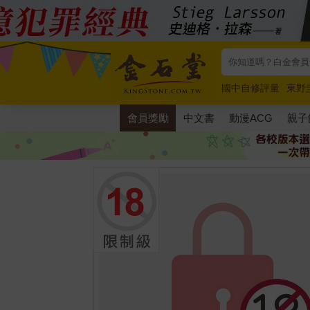
國中自修評量
東野
唯紅花綻放
奧德賽
會員獎勵
中文書
動漫ACG
親子