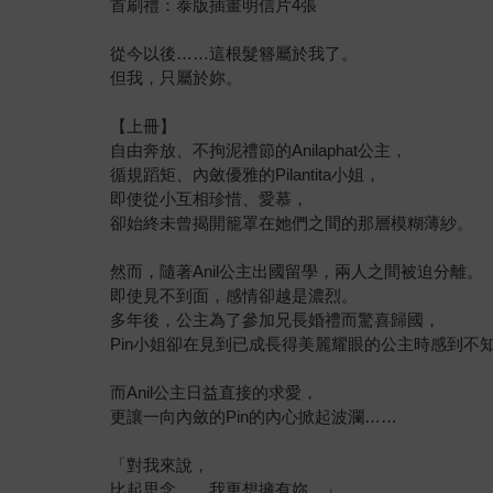
首刷禮：泰版插畫明信片4張
從今以後……這根髮簪屬於我了。
但我，只屬於妳。
【上冊】
自由奔放、不拘泥禮節的Anilaphat公主，
循規蹈矩、內斂優雅的Pilantita小姐，
即使從小互相珍惜、愛慕，
卻始終未曾揭開籠罩在她們之間的那層模糊薄紗。
然而，隨著Anil公主出國留學，兩人之間被迫分離。
即使見不到面，感情卻越是濃烈。
多年後，公主為了參加兄長婚禮而驚喜歸國，
Pin小姐卻在見到已成長得美麗耀眼的公主時感到不
而Anil公主日益直接的求愛，
更讓一向內斂的Pin的內心掀起波瀾……
「對我來說，
比起思念……我更想擁有妳。」