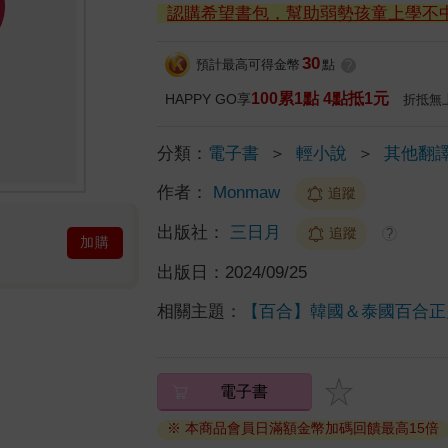
認購希望書包，幫助弱勢孩童上學不
30
預計最高可得金幣
點
?
100累1點 4點抵1元
HAPPY GO享
折抵無
分類：
電子書
＞
輕小說
＞
其他翻
作者：
Monmaw
追蹤
出版社：
三日月
追蹤
?
加購
出版日：
2024/09/25
相關主題：
【百合】韓國＆泰國百合正
電子書
※ 本商品會員日滿額金幣加碼回饋最高15倍