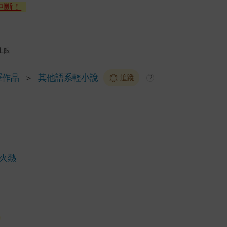
中斷！
上限
譯作品
＞
其他語系輕小說
追蹤
?
火熱