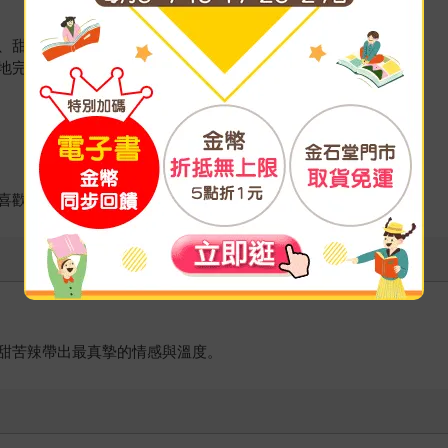
、甜、鹹。
成: )
喜歡描繪各式各樣的女性。
甜苦辣帶出最真摯的情感與溫度。