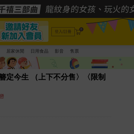
0
登入/註冊
電
居家休閒
日用食品
影音
售票
 Pin簪定今生 （上下不分售〉〈限制
戀