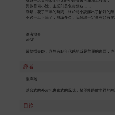
身為一名業務繁忙但又醉心於看書的廠務工程師，
興趣是寫小說，主業則是負責釀造……
沒錯，花了三年的時間，終於將小說釀出了恰好的酸
不過一旦下筆了，無論多久，我保證一定會有頭有尾地完
繪者簡介
VISE
業餘插畫師，喜歡有點年代感的或是華麗的東西，也
譯者
椒麻雞
以台式的外皮包裹泰式的風味，希望能將故事裡的酸
目錄