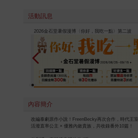
活動訊息
電子書
攻殼機動隊
內容簡介
改編泰劇原作小說！FreenBecky再次合作，時代
活潑直率公主 × 優雅內斂貴族，共收錄番外10篇！