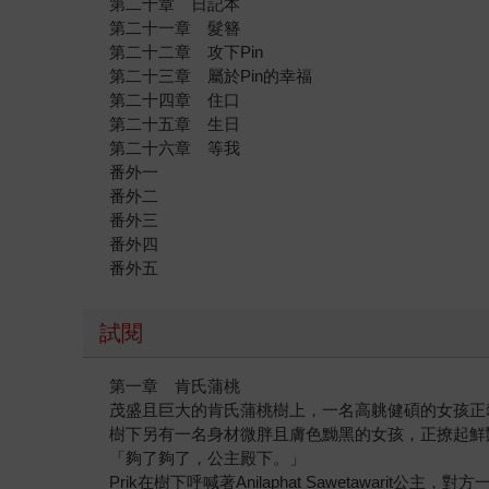
第二十章 日記本
第二十一章 髮簪
第二十二章 攻下Pin
第二十三章 屬於Pin的幸福
第二十四章 住口
第二十五章 生日
第二十六章 等我
番外一
番外二
番外三
番外四
番外五
試閱
第一章 肯氏蒲桃
茂盛且巨大的肯氏蒲桃樹上，一名高䠷健碩的女孩正
樹下另有一名身材微胖且膚色黝黑的女孩，正撩起鮮
「夠了夠了，公主殿下。」
Prik在樹下呼喊著Anilaphat Sawetawarit