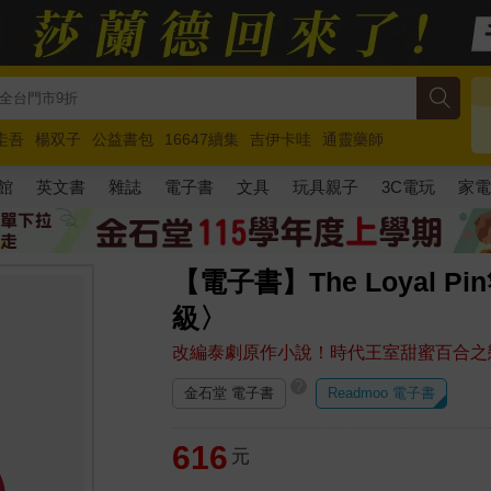
圭吾
楊双子
公益書包
16647續集
吉伊卡哇
通靈藥師
路邊攤新作
馬斯克
玩具總動員5
超慢跑
館
英文書
雜誌
電子書
文具
玩具親子
3C電玩
家
【電子書】The Loyal
級〉
改編泰劇原作小說！時代王室甜蜜百合之
?
金石堂 電子書
Readmoo 電子書
616
元