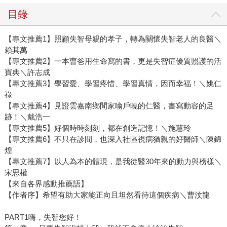
目錄
【專文推薦1】照顧失智母親的孝子，轉為關懷失智老人的良醫＼
賴其萬
【專文推薦2】一本曹爸用生命寫的書，更是失智症優質照護的活
寶典＼許志成
【專文推薦3】學習愛、學習疼惜、學習真情，因而幸福！＼姚仁
祿
【專文推薦4】見證雲嘉南鄉間家喻戶曉的仁醫，書寫動容的足
跡！＼戴浩一
【專文推薦5】好個時時刻刻，都在創造記憶！＼施慧玲
【專文推薦6】不只在診間，也深入社區視病猶親的好醫師＼陳錦
煌
【專文推薦7】以人為本的體現，是我從醫30年來的動力與榜樣＼
宋思權
【來自各界感動推薦語】
【作者序】希望有助大家能正向且坦然看待這個疾病＼曹汶龍
PART1嗨，失智您好！