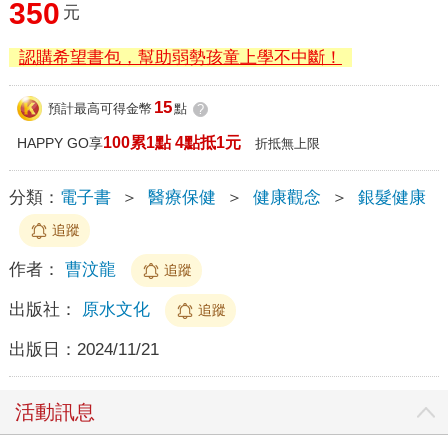
350
元
認購希望書包，幫助弱勢孩童上學不中斷！
15
預計最高可得金幣
點
?
100累1點 4點抵1元
HAPPY GO享
折抵無上限
分類：
電子書
＞
醫療保健
＞
健康觀念
＞
銀髮健康
追蹤
作者：
曹汶龍
追蹤
出版社：
原水文化
追蹤
出版日：
2024/11/21
活動訊息