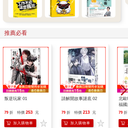
推薦必看
叛逆玩家 01
請解開故事謎底 02
北歐
福國
253
213
79
折
特價
元
79
折
特價
元
79
折
加入購物車
加入購物車