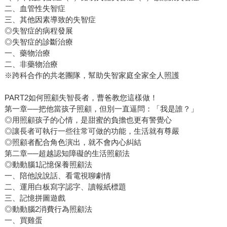
二、血管性失智症
三、其他因素導致的失智症
◎失智症的病程發展
◎失智症的診斷治療
一、藥物治療
二、非藥物治療
※跨科合作的共老團隊，幫助失智家庭全家全人照護
PART2如何照顧失智長者，曹爸教您這樣做！
第一章──把他當孩子照顧，但別一直逼問：「我是誰？」
◎用照顧孩子的心情，是甜蜜的負擔也更有警覺心
◎讓長者可執行一些往常可做的功能，生活就有尊嚴
◎照顧者配合角色演出，就不會內心糾結
第二章──超越認知障礙的生活照顧法
◎動動腦1記憶保養照顧法
一、陪他說說話、看電視聊劇情
二、運用白板寫字認字、讀報紙標題
三、記憶拼圖遊戲
◎動動腦2消費行為照顧法
一、買雞蛋