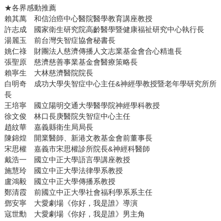
★各界感動推薦
賴其萬 和信治癌中心醫院醫學教育講座教授
許志成 國家衛生研究院高齡醫學暨健康福祉研究中心執行長
湯麗玉 前台灣失智症協會秘書長
姚仁祿 財團法人慈濟傳播人文志業基金會合心精進長
張聖原 慈濟慈善事業基金會醫療策略長
賴寧生 大林慈濟醫院院長
白明奇 成功大學失智症中心主任&神經學教授暨老年學研究所所
長
王培寧 國立陽明交通大學醫學院神經學科教授
徐文俊 林口長庚醫院失智症中心主任
趙紋華 嘉義縣衛生局局長
陳錦煌 開業醫師、新港文教基金會前董事長
宋思權 嘉義市宋思權診所院長&神經科醫師
戴浩一 國立中正大學語言學講座教授
施慧玲 國立中正大學法律學系教授
盧鴻毅 國立中正大學傳播系教授
鄭清霞 前國立中正大學社會福利學系系主任
鄧安寧 大愛劇場《你好，我是誰》導演
寇世勳 大愛劇場《你好，我是誰》男主角