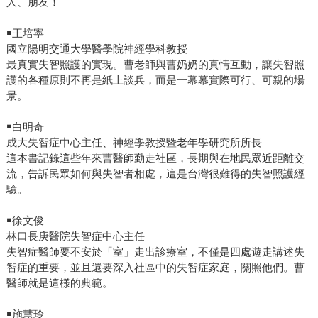
人、朋友！
￭王培寧
國立陽明交通大學醫學院神經學科教授
最真實失智照護的實現。曹老師與曹奶奶的真情互動，讓失智照
護的各種原則不再是紙上談兵，而是一幕幕實際可行、可親的場
景。
￭白明奇
成大失智症中心主任、神經學教授暨老年學研究所所長
這本書記錄這些年來曹醫師勤走社區，長期與在地民眾近距離交
流，告訴民眾如何與失智者相處，這是台灣很難得的失智照護經
驗。
￭徐文俊
林口長庚醫院失智症中心主任
失智症醫師要不安於「室」走出診療室，不僅是四處遊走講述失
智症的重要，並且還要深入社區中的失智症家庭，關照他們。曹
醫師就是這樣的典範。
￭施慧玲