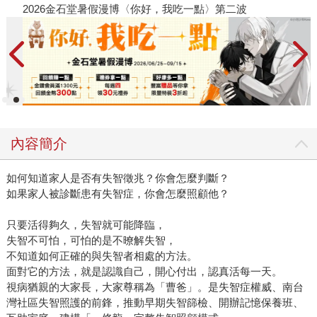
2026金石堂暑假漫博〈你好，我吃一點〉第二波
金
內容簡介
如何知道家人是否有失智徵兆？你會怎麼判斷？
如果家人被診斷患有失智症，你會怎麼照顧他？
只要活得夠久，失智就可能降臨，
失智不可怕，可怕的是不暸解失智，
不知道如何正確的與失智者相處的方法。
面對它的方法，就是認識自己，開心付出，認真活每一天。
視病猶親的大家長，大家尊稱為「曹爸」。是失智症權威、南台
灣社區失智照護的前鋒，推動早期失智篩檢、開辦記憶保養班、