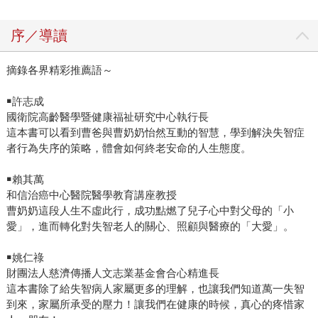
序／導讀
摘錄各界精彩推薦語～
￭許志成
國衛院高齡醫學暨健康福祉研究中心執行長
這本書可以看到曹爸與曹奶奶怡然互動的智慧，學到解決失智症
者行為失序的策略，體會如何終老安命的人生態度。
￭賴其萬
和信治癌中心醫院醫學教育講座教授
曹奶奶這段人生不虛此行，成功點燃了兒子心中對父母的「小
愛」，進而轉化對失智老人的關心、照顧與醫療的「大愛」。
￭姚仁祿
財團法人慈濟傳播人文志業基金會合心精進長
這本書除了給失智病人家屬更多的理解，也讓我們知道萬一失智
到來，家屬所承受的壓力！讓我們在健康的時候，真心的疼惜家