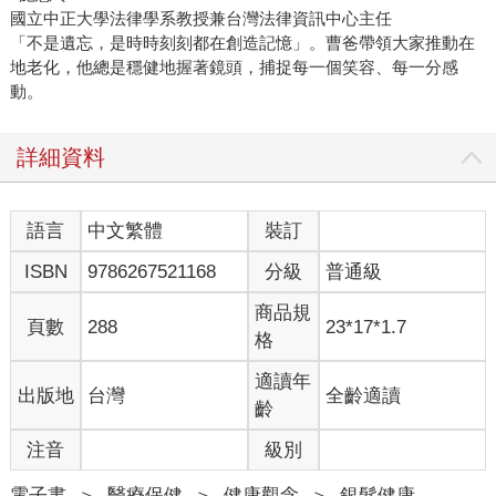
國立中正大學法律學系教授兼台灣法律資訊中心主任
「不是遺忘，是時時刻刻都在創造記憶」。曹爸帶領大家推動在
地老化，他總是穩健地握著鏡頭，捕捉每一個笑容、每一分感
動。
詳細資料
語言
中文繁體
裝訂
ISBN
9786267521168
分級
普通級
商品規
頁數
288
23*17*1.7
格
適讀年
出版地
台灣
全齡適讀
齡
注音
級別
電子書
＞
醫療保健
＞
健康觀念
＞
銀髮健康