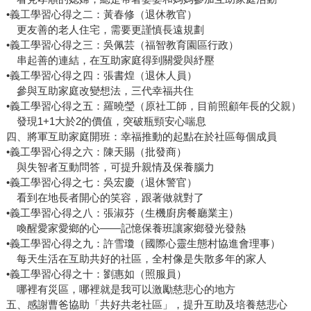
•義工學習心得之二：黃春修（退休教官）
更友善的老人住宅，需要更謹慎長遠規劃
•義工學習心得之三：吳佩芸（福智教育園區行政）
串起善的連結，在互助家庭得到關愛與紓壓
•義工學習心得之四：張書煌（退休人員）
參與互助家庭改變想法，三代幸福共住
•義工學習心得之五：羅曉瑩（原社工師，目前照顧年長的父親）
發現1+1大於2的價值，突破瓶頸安心喘息
四、將軍互助家庭開班：幸福推動的起點在於社區每個成員
•義工學習心得之六：陳天賜（批發商）
與失智者互動問答，可提升親情及保養腦力
•義工學習心得之七：吳宏慶（退休警官）
看到在地長者開心的笑容，跟著做就對了
•義工學習心得之八：張淑芬（生機廚房餐廳業主）
喚醒愛家愛鄉的心——記憶保養班讓家鄉發光發熱
•義工學習心得之九：許雪瓊（國際心靈生態村協進會理事）
每天生活在互助共好的社區，全村像是失散多年的家人
•義工學習心得之十：劉惠如（照服員）
哪裡有災區，哪裡就是我可以激勵慈悲心的地方
五、感謝曹爸協助「共好共老社區」，提升互助及培養慈悲心