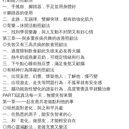
行動能力照顧法
一、手搖鼓、腳踏器，手足並用身體好
※腳踏器的使用
二、走路，互踢球、雙腳夾球，都有助強化肌力
◎育樂→休閒活動照顧法
一、找到學習樂趣，與人互動不封閉又有好心情
第三章──與多重疾病共舞的改善照顧法
◎失智又有三高共病的飲食照顧法
一、過度限制飲食顧此失彼未必友善大腦
二、熱牛奶或燕麥豆奶，可穩定情緒和行為
三、下午點心睡前熱豆漿，滿足食慾又顧腦
◎有精神行為障礙的照顧法
一、出現妄想、幻覺、懷疑他人：了解他，懂巧變
二、出現遊走、走失等問題行為：不孤單就有安全感
三、腦功能急性變化的譫妄行為，高度警覺及早就醫治療
PART3認真活每一天，無懼失智來襲
第一章──一起友善共老做點利他的事
◎坦然面對老化，與之和平共處
一、住熟悉的房子，能安失智者的心
二、和「老化」做朋友，才能輕安自在
◎用心靈減齡法，老後充實又樂活