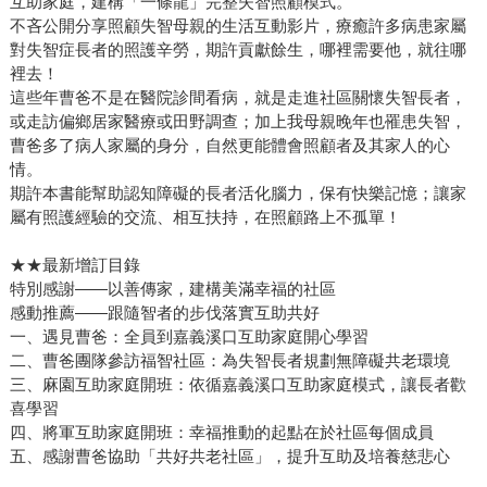
互助家庭，建構「一條龍」完整失智照顧模式。
不吝公開分享照顧失智母親的生活互動影片，療癒許多病患家屬
對失智症長者的照護辛勞，期許貢獻餘生，哪裡需要他，就往哪
裡去！
這些年曹爸不是在醫院診間看病，就是走進社區關懷失智長者，
或走訪偏鄉居家醫療或田野調查；加上我母親晚年也罹患失智，
曹爸多了病人家屬的身分，自然更能體會照顧者及其家人的心
情。
期許本書能幫助認知障礙的長者活化腦力，保有快樂記憶；讓家
屬有照護經驗的交流、相互扶持，在照顧路上不孤單！
★★最新增訂目錄
特別感謝——以善傳家，建構美滿幸福的社區
感動推薦——跟隨智者的步伐落實互助共好
一、遇見曹爸：全員到嘉義溪口互助家庭開心學習
二、曹爸團隊參訪福智社區：為失智長者規劃無障礙共老環境
三、麻園互助家庭開班：依循嘉義溪口互助家庭模式，讓長者歡
喜學習
四、將軍互助家庭開班：幸福推動的起點在於社區每個成員
五、感謝曹爸協助「共好共老社區」，提升互助及培養慈悲心