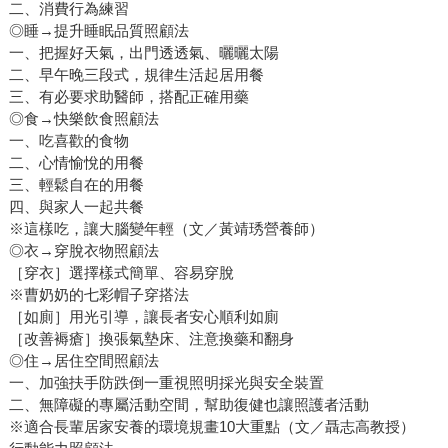
二、消費行為練習
◎睡→提升睡眠品質照顧法
一、把握好天氣，出門透透氣、曬曬太陽
二、早午晚三段式，規律生活起居用餐
三、有必要求助醫師，搭配正確用藥
◎食→快樂飲食照顧法
一、吃喜歡的食物
二、心情愉悅的用餐
三、輕鬆自在的用餐
四、與家人一起共餐
※這樣吃，讓大腦變年輕（文／黃靖琇營養師）
◎衣→穿脫衣物照顧法
［穿衣］選擇樣式簡單、容易穿脫
※曹奶奶的七彩帽子穿搭法
［如廁］用光引導，讓長者安心順利如廁
［改善褥瘡］換張氣墊床、注意換藥和翻身
◎住→居住空間照顧法
一、加強扶手防跌倒一重視照明採光與安全裝置
二、無障礙的專屬活動空間，幫助復健也讓照護者活動
※適合長輩居家安養的環境規畫10大重點（文／聶志高教授）