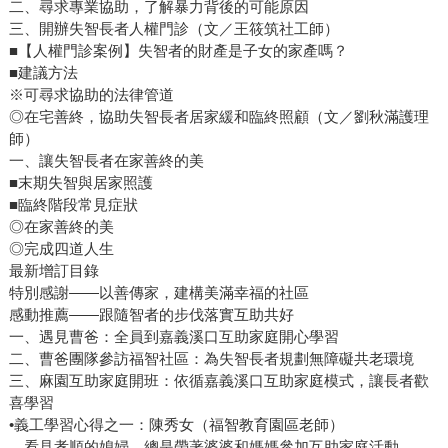
二、尋求專業協助，了解暴力背後的可能原因
三、開辦失智長者人權門診（文／王筱筑社工師）
■【人權門診案例】失智者的財產是子女的家產嗎？
■建議方法
※可尋求協助的法律管道
◎在宅善終，協助失智長者居家緩和臨終照顧（文／劉秋滿護理
師）
一、讓失智長者在家善終的美
■末期失智與居家照護
■臨終階段常見症狀
◎在家善終的美
◎完成四道人生
最新增訂目錄
特別感謝——以善傳家，建構美滿幸福的社區
感動推薦——跟隨智者的步伐落實互助共好
一、遇見曹爸：全員到嘉義溪口互助家庭開心學習
二、曹爸團隊參訪福智社區：為失智長者規劃無障礙共老環境
三、麻園互助家庭開班：依循嘉義溪口互助家庭模式，讓長者歡
喜學習
•義工學習心得之一：陳秀女（福智教育園區老師）
看見孝順的媳婦，總是帶著婆婆和媽媽參加互助家庭活動