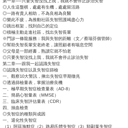
第一章──只要失智沒找上我，我就不會停止診治失智
◎人生這盤棋，處處有生機，處處留活路
◎一路有貴人相助，不為良相為良醫
◎樂此不疲，為推動社區失智照護竭盡心力
◎跳出框架，找到自己的定位
◎積極主動走進社區，找出失智長輩
※門診一條龍服務：我與失智的距離（文／蔡瑞芬個管師）
◎幫助失智長輩安老終老，讓照顧者有喘息空間
◎父母是一部經書，熟讀它就不怕老
◎只要失智沒找上我，我就不會停止診治失智
第二章──跟我一起認識失智症
◎認識失智症以及失智症篩檢
一、觀察10大警訊，揪出失智症早期徵兆
◎透過篩檢量表，掌握治療良機
一、極早期失智症檢查量表（AD-8）
二、簡易心智量表（MMSE）
三、臨床失智評估量表（CDR）
四、抽血檢查
◎失智症的種類與成因
一、退化性失智症
（1）阿茲海默症（2）路易氏體失智症（3）額顳葉失智症