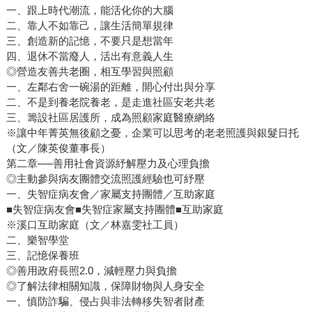
一、跟上時代潮流，能活化你的大腦
二、靠人不如靠己，讓生活簡單規律
三、創造新的記憶，不要只是想當年
四、退休不當廢人，活出有意義人生
◎營造友善共老圈，相互學習與照顧
一、左鄰右舍一碗湯的距離，開心付出與分享
二、不是到養老院養老，是走進社區安老共老
三、籌設社區居護所，成為照顧家庭醫療網絡
※讓中年菁英無後顧之憂，企業可以思考的老老照護與銀髮日托
（文／陳英俊董事長）
第二章──善用社會資源紓解壓力及心理負擔
◎主動參與病友團體交流照護經驗也可紓壓
一、失智症病友會／家屬支持團體／互助家庭
■失智症病友會■失智症家屬支持團體■互助家庭
※溪口互助家庭（文／林嘉雯社工員）
二、樂智學堂
三、記憶保養班
◎善用政府長照2.0，減輕壓力與負擔
◎了解法律相關知識，保障財物與人身安全
一、慎防詐騙、侵占與非法轉移失智者財產