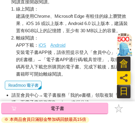
閱讀直接開啟閱讀。
線上閱讀：
建議使用Chrome、Microsoft Edge 有較佳的線上瀏覽效
果， iOS 16 或以上版本，Android 6.0 以上版本，建議裝
置有6GB以上的記憶體，至少有 30 MB以上的容量。
離線閱讀：
APP下載：
iOS
Android
安裝電子書APP後，請依照提示登入「會員中心」→「我
的E書櫃」→「電子書APP通行碼/載具管理」，取得通行
會
碼再登入下載您所購買的電子書。完成下載後，點選任一
書籍即可開始離線閱讀。
員
日
請至會員中心→電子書服務「我的e書櫃」領取複製『兌換
碼』至電子書服務商Readmoo進行兌換。
電子書
退換貨須知：
※ 本商品會員日滿額金幣加碼回饋最高15倍
因版權保護，您在金石堂所購買的電子書僅能以金石堂專屬
的閱讀軟體開啟閱讀，無法以其他閱讀器或直接下載檔案。
依據「消費者保護法」第19條及行政院消費者保護處公告之