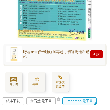
呀哈★吉伊卡哇旋風再起，精選周邊看過
加購
來
寫評價
電子書
喜歡+1
賺金幣
?
紙本平裝
金石堂 電子書
Readmoo 電子書