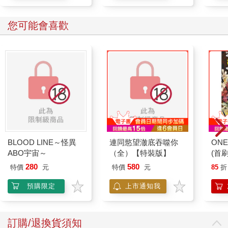
您可能會喜歡
BLOOD LINE～怪異
連同慾望澈底吞噬你
ONE
ABO宇宙～
（全）【特裝版】
(首刷
280
580
特價
元
特價
元
85
折
預購限定
上市通知我
訂購/退換貨須知