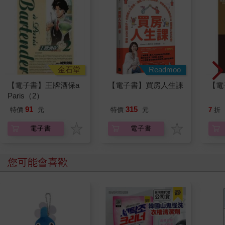
金石堂
Readmoo
【電子書】王牌酒保a
【電子書】買房人生課
【電
Paris（2）
91
315
特價
元
特價
元
7
折
電子書
電子書
您可能會喜歡