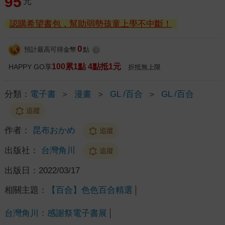
95
元
認購希望書包，幫助弱勢孩童上學不中斷！
0
預計最高可得金幣
點
?
100累1點 4點抵1元
HAPPY GO享
折抵無上限
分類：
電子書
＞
漫畫
＞
GL /百合
＞
GL /百合
追蹤
作者：
昆布おかめ
追蹤
出版社：
台灣角川
追蹤
出版日：
2022/03/17
相關主題：
【百合】色色百合精選
台灣角川：感謝祭電子書展