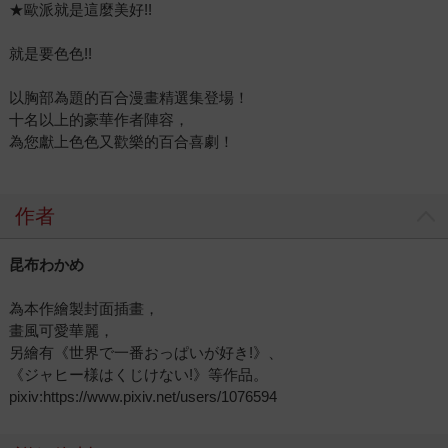
★歐派就是這麼美好!!
就是要色色!!
以胸部為題的百合漫畫精選集登場！
十名以上的豪華作者陣容，
為您獻上色色又歡樂的百合喜劇！
作者
昆布わかめ
為本作繪製封面插畫，
畫風可愛華麗，
另繪有《世界で一番おっぱいが好き!》、
《ジャヒー様はくじけない!》等作品。
pixiv:https://www.pixiv.net/users/1076594