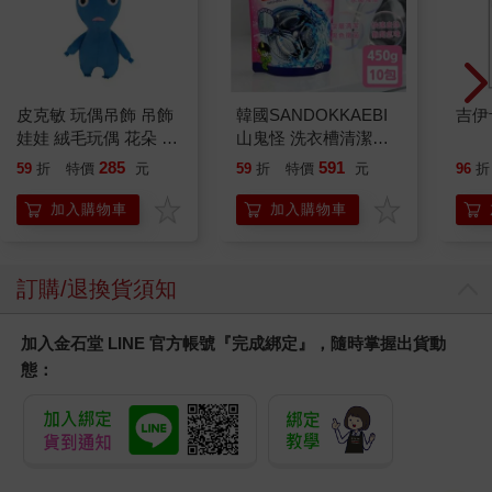
皮克敏 玩偶吊飾 吊飾
韓國SANDOKKAEBI
吉伊
娃娃 絨毛玩偶 花朵 葉
山鬼怪 洗衣槽清潔劑
子 藍色皮克敏 紅色皮
450公克-10包組
285
591
59
折
特價
元
59
折
特價
元
96
折
克敏 黃色皮克敏
Pikmin 任天堂 三英貿
加入購物車
加入購物車
易
訂購/退換貨須知
加入金石堂 LINE 官方帳號『完成綁定』，隨時掌握出貨動
態：