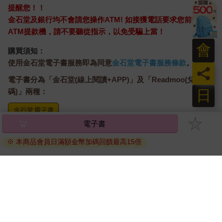
提醒您！！
金石堂及銀行均不會請您操作ATM! 如接獲電話要求您前往
ATM提款機，請不要聽從指示，以免受騙上當！
會
購買須知：
使用金石堂電子書服務即為同意
金石堂電子書服務條款
。
員
電子書分為「金石堂(線上閱讀+APP)」及「Readmoo(兌換
日
碼)」兩種：
電子書
將儲存於會員中心→電子書服務「我的e書櫃」，點選線上
閱讀直接開啟閱讀。
※ 本商品會員日滿額金幣加碼回饋最高15倍
線上閱讀：
建議使用Chrome、Microsoft Edge 有較佳的線上瀏覽效
果， iOS 16 或以上版本，Android 6.0 以上版本，建議裝
置有6GB以上的記憶體，至少有 30 MB以上的容量。
離線閱讀：
APP下載：
iOS
Android
安裝電子書APP後，請依照提示登入「會員中心」→「我