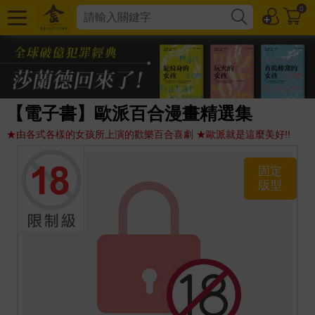
0
【電子書】歐派百合漫畫精選集
★由各式各樣的女孩所上演的歡樂百合喜劇 ★歐派就是這麼美好!!
固定
版型