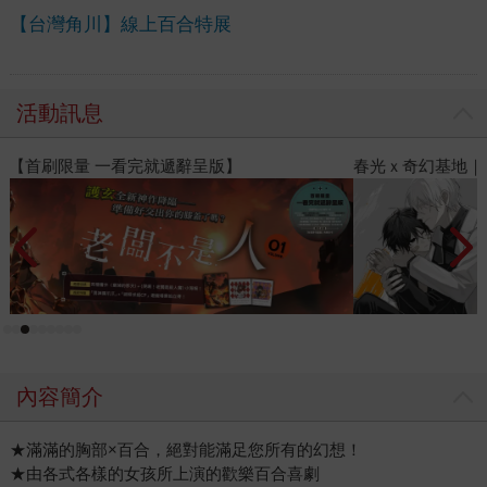
【台灣角川】線上百合特展
活動訊息
春光ｘ奇幻基地｜全書系展
2
內容簡介
★滿滿的胸部×百合，絕對能滿足您所有的幻想！
★由各式各樣的女孩所上演的歡樂百合喜劇