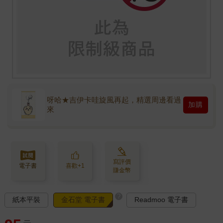
呀哈★吉伊卡哇旋風再起，精選周邊看過
加購
來
寫評價
電子書
喜歡+1
賺金幣
?
紙本平裝
金石堂 電子書
Readmoo 電子書