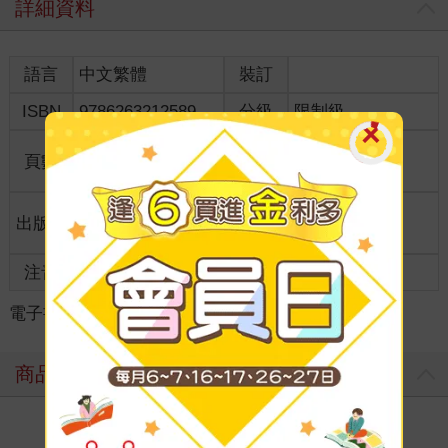
詳細資料
語言
中文繁體
裝訂
ISBN
9786263212589
分級
限制級
商品規
頁數
202
18.2*12.9*1.5
格
適讀年
出版地
台灣
成人適讀
齡
注音
級別
電子書
＞
漫畫
＞
GL /百合
＞
GL /百合
商品評價
寫評價