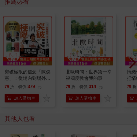
推薦必看
突破極限的信念「陳傑
北歐時間：世界第一幸
情緒
憲」：從場內到場外，
福國度教會我的事
把情
台灣隊長全力以赴的堅
誰都
379
314
79
折
特價
元
79
折
特價
元
79
折
持與自白 （限量典藏
「日常私服小卡組」）
加入購物車
加入購物車
其他人也看