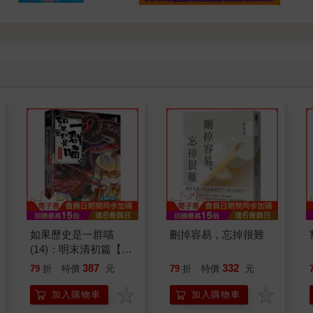
如果歷史是一群喵
刪掉容易，忘掉很難
(14)：明末清初篇【萌
貓漫畫學歷史】
387
332
79
折
特價
元
79
折
特價
元
加入購物車
加入購物車