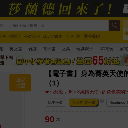
圭吾
楊双子
公益書包
16647續集
吉伊卡哇
通靈藥師
路邊攤新作
馬斯克
玩具總動員5
超慢跑
館
英文書
雜誌
電子書
文具
玩具親子
3C電玩
家
【電子書】身為菁英天使
固定
（1）
版型
★小惡魔型JK♀✕純情天使♀的色色笑鬧
?
紙本平裝
金石堂 電子書
Readmoo
90
元