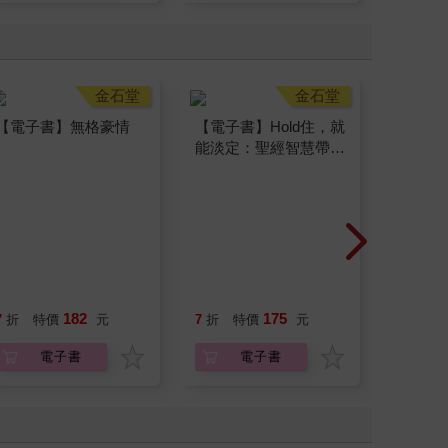
金石堂
金石堂
【電子書】無格豪情
【電子書】Hold住，就
【電子
能淡定：聖經智慧帶你
3P！（
享受人生
182
175
12
7
折
特價
元
7
折
特價
元
特價
電子書
電子書