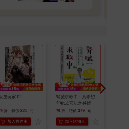
叛逆玩家 02
腎臟求救中：真希望
剛剛好
40歲之前洪永祥醫師
相絆，
就告訴我這些事
要的自
221
379
79
折
特價
元
79
折
特價
元
79
折
加入購物車
加入購物車
加