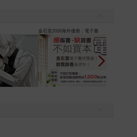
彼此摯友的戀愛煩惱，不知不覺間她竟成為我最親近
台灣角川2026