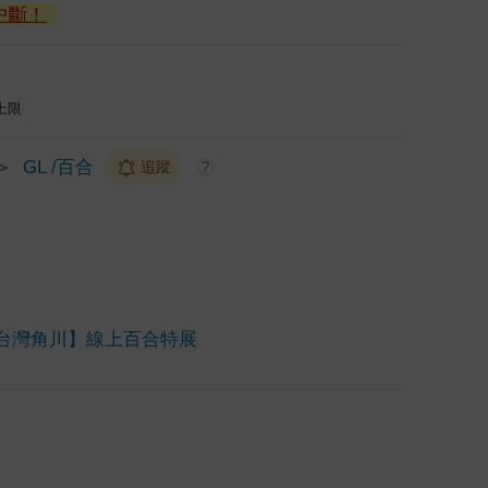
中斷！
上限
＞
GL /百合
追蹤
?
台灣角川】線上百合特展