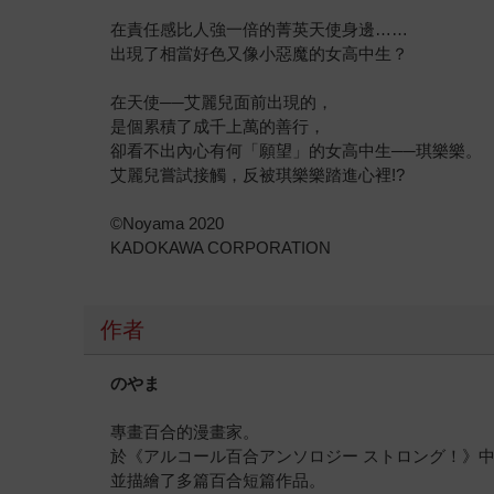
在責任感比人強一倍的菁英天使身邊……
出現了相當好色又像小惡魔的女高中生？
在天使──艾麗兒面前出現的，
是個累積了成千上萬的善行，
卻看不出內心有何「願望」的女高中生──琪樂樂。
艾麗兒嘗試接觸，反被琪樂樂踏進心裡!?
©Noyama 2020
KADOKAWA CORPORATION
作者
のやま
專畫百合的漫畫家。
於《アルコール百合アンソロジー ストロング！》
並描繪了多篇百合短篇作品。