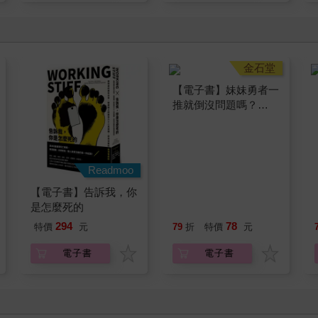
Readmoo
金石堂
【電子書】告訴我，你
【電子書】妹妹勇者一
是怎麼死的
推就倒沒問題嗎？
（2）
294
78
特價
元
79
折
特價
元
電子書
電子書