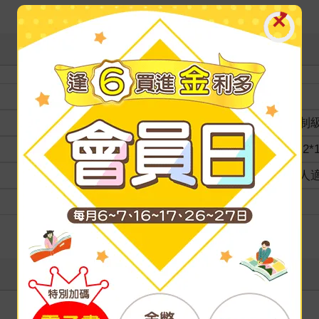
裝訂
分級
限制
商品規格
18.2*
適讀年齡
成人
級別
寫評價