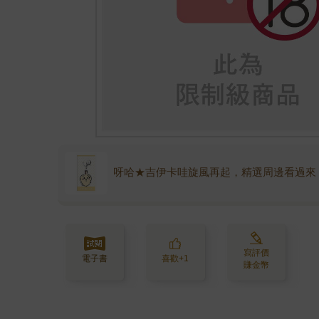
呀哈★吉伊卡哇旋風再起，精選周邊看過來
寫評價
電子書
喜歡+1
賺金幣