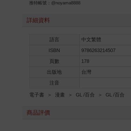
推特帳號：@noyama8888
詳細資料
語言
中文繁體
ISBN
9786263214507
頁數
178
出版地
台灣
注音
電子書
＞
漫畫
＞
GL /百合
＞
GL /百合
商品評價