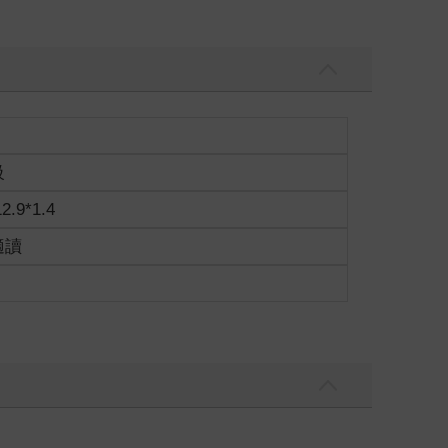
級
12.9*1.4
適讀