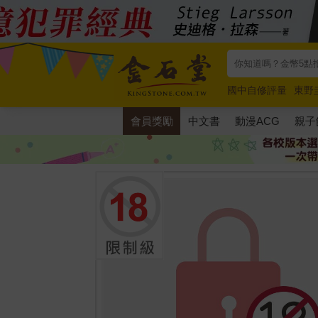
國中自修評量
東野
唯紅花綻放
奧德賽
會員獎勵
中文書
動漫ACG
親子