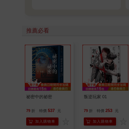
推薦必看
祕密中的祕密
叛逆玩家 01
537
253
79
折
特價
元
79
折
特價
元
加入購物車
加入購物車