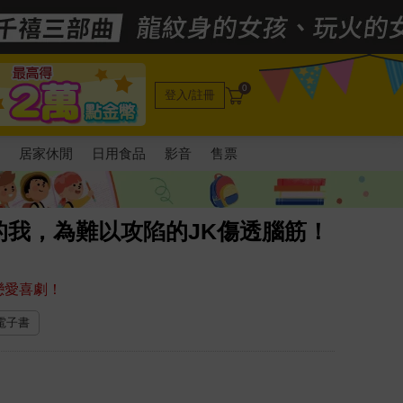
0
登入/註冊
電
居家休閒
日用食品
影音
售票
的我，為難以攻陷的JK傷透腦筋！
戀愛喜劇！
 電子書