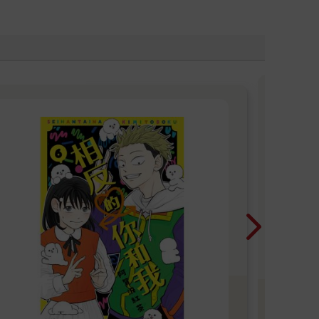
尖
漫
青春