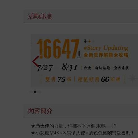
活動訊息
金石堂2026海外優惠：電子書
內容簡介
★憑天使的力量，也擺不平這個JK嗎──!?
★小惡魔型JK♀✕純情天使♀的色色笑鬧戀愛喜劇！