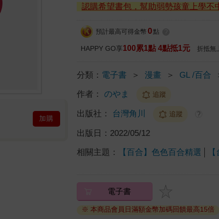
認購希望書包，幫助弱勢孩童上學不
0
預計最高可得金幣
點
?
100累1點 4點抵1元
HAPPY GO享
折抵無
分類：
電子書
＞
漫畫
＞
GL /百合
作者：
のやま
追蹤
出版社：
台灣角川
追蹤
?
加購
出版日：
2022/05/12
相關主題：
【百合】色色百合精選
【
電子書
※ 本商品會員日滿額金幣加碼回饋最高15倍