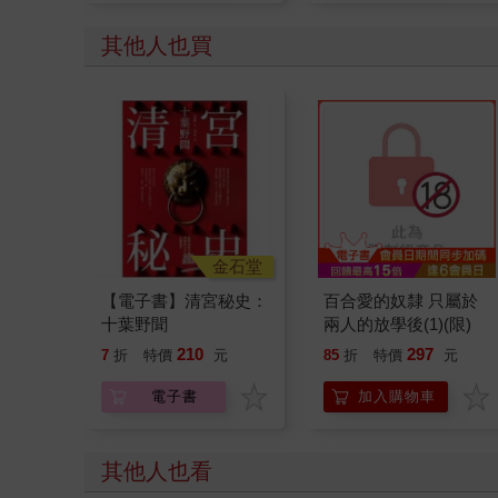
其他人也買
金石堂
【電子書】清宮秘史：
百合愛的奴隸 只屬於
十葉野聞
兩人的放學後(1)(限)
210
297
7
折
特價
元
85
折
特價
元
電子書
加入購物車
其他人也看