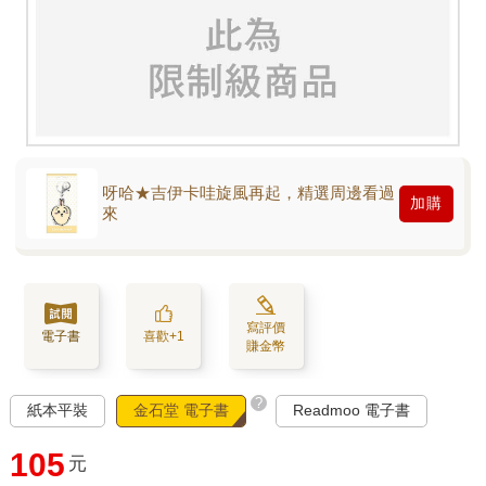
呀哈★吉伊卡哇旋風再起，精選周邊看過
加購
來
寫評價
電子書
喜歡+1
賺金幣
?
紙本平裝
金石堂 電子書
Readmoo 電子書
105
元