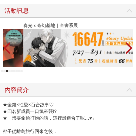
活動訊息
春光ｘ奇幻基地｜全書系展
2
內容簡介
★金錢×性愛×百合故事♡
★四名新成員一口氣來襲!?
★「想要偷偷打炮的話，這裡最適合了呢…♥」
都子從離島旅行回來之後，