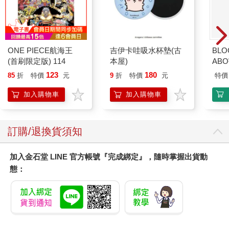
ONE PIECE航海王
吉伊卡哇吸水杯墊(古
BLO
(首刷限定版) 114
本屋)
AB
123
180
85
折
特價
元
9
折
特價
元
特價
加入購物車
加入購物車
訂購/退換貨須知
加入金石堂 LINE 官方帳號『完成綁定』，隨時掌握出貨動
態：