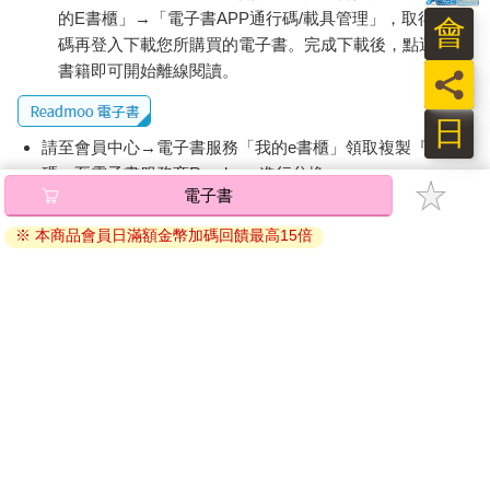
的E書櫃」→「電子書APP通行碼/載具管理」，取得通行
會
碼再登入下載您所購買的電子書。完成下載後，點選任一
書籍即可開始離線閱讀。
員
日
請至會員中心→電子書服務「我的e書櫃」領取複製『兌換
碼』至電子書服務商Readmoo進行兌換。
電子書
退換貨須知：
※ 本商品會員日滿額金幣加碼回饋最高15倍
因版權保護，您在金石堂所購買的電子書僅能以金石堂專屬
的閱讀軟體開啟閱讀，無法以其他閱讀器或直接下載檔案。
依據「消費者保護法」第19條及行政院消費者保護處公告之
「通訊交易解除權合理例外情事適用準則」，非以有形媒介
提供之數位內容或一經提供即為完成之線上服務，經消費者
事先同意始提供。（如：電子書、電子雜誌、下載版軟體、
虛擬商品…等），
不受「網購服務需提供七日鑑賞期」的限
制
。為維護您的權益，建議您先使用「試閱」功能後再付款
購買。