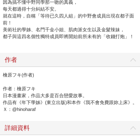
因為搞不懂中野同學那一吻的真義，
每天都過得十分糾結不安。
就在這時，自稱「等待已久四人組」的中野會成員出現在都子面
前！
美術社的學姊、名門千金小姐、肌肉派女生以及金髮辣妹，
都子與這四名個性獨特成員即將開始前所未有的「收錢打炮」！
作者
檜原フキ(作者)
作者：檜原フキ
日本漫畫家，作品大多是百合戀愛故事。
作品有《年下學姊》(東立出版)和本作《我不會免費跟妳上床》。
Ｘ：@hinoharaf
詳細資料