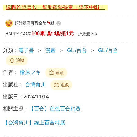
認購希望書包，幫助弱勢孩童上學不中斷！
5
預計最高可得金幣
點
?
100累1點 4點抵1元
HAPPY GO享
折抵無上限
分類：
電子書
＞
漫畫
＞
GL /百合
＞
GL /百合
追蹤
作者：
檜原フキ
追蹤
出版社：
台灣角川
追蹤
出版日：
2024/11/14
相關主題：
【百合】色色百合精選
【台灣角川】線上百合特展