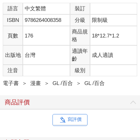
語言
中文繁體
裝訂
ISBN
9786264008358
分級
限制級
商品規
頁數
176
18*12.7*1.2
格
適讀年
出版地
台灣
成人適讀
齡
注音
級別
電子書
＞
漫畫
＞
GL /百合
＞
GL /百合
商品評價
寫評價