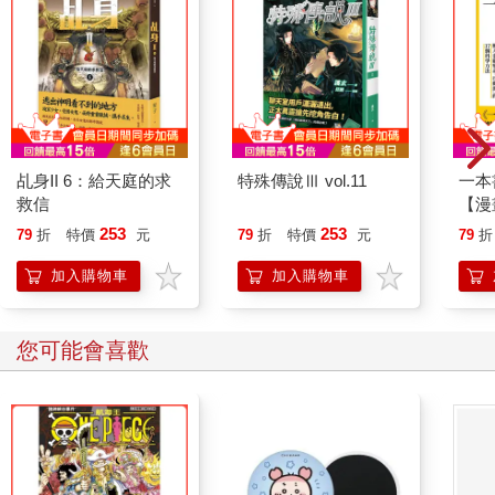
乩身II 6：給天庭的求
特殊傳說Ⅲ vol.11
一本
救信
【漫
行動
253
253
79
折
特價
元
79
折
特價
元
79
折
開關
「行
加入購物車
加入購物車
學方
您可能會喜歡