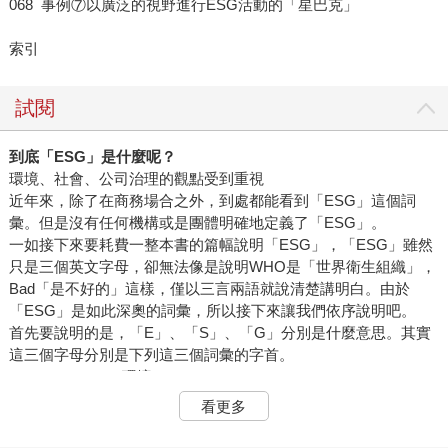
068 事例⑦以廣泛的視野進行ESG活動的「星巴克」
索引
試閱
到底「
ESG
」是什麼呢？
環境、社會、公司治理的觀點受到重視
近年來，除了在商務場合之外，到處都能看到「ESG」這個詞
彙。但是沒有任何機構或是團體明確地定義了「ESG」。
一如接下來要耗費一整本書的篇幅說明「ESG」，「ESG」雖然
只是三個英文字母，卻無法像是說明WHO是「世界衛生組織」，
Bad「是不好的」這樣，僅以三言兩語就說清楚講明白。由於
「ESG」是如此深奧的詞彙，所以接下來讓我們依序說明吧。
首先要說明的是，「E」、「S」、「G」分別是什麼意思。其實
這三個字母分別是下列這三個詞彙的字首。
．Environment（環境）
．Social（社會）
看更多
．Governance（公司治理）
接下來要具體說明「E」、「S」、「G」的具體內容，但照理