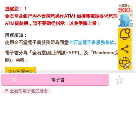
提醒您！！
金石堂及銀行均不會請您操作ATM! 如接獲電話要求您前往
ATM提款機，請不要聽從指示，以免受騙上當！
購買須知：
使用金石堂電子書服務即為同意
金石堂電子書服務條款
。
電子書分為「金石堂(線上閱讀+APP)」及「Readmoo(兌換
碼)」兩種：
電子書
將儲存於會員中心→電子書服務「我的e書櫃」，點選線上
閱讀直接開啟閱讀。
※ 金石堂電子書怎麼看
線上閱讀：
建議使用Chrome、Microsoft Edge 有較佳的線上瀏覽效
果， iOS 16 或以上版本，Android 6.0 以上版本，建議裝
置有6GB以上的記憶體，至少有 30 MB以上的容量。
離線閱讀：
APP下載：
iOS
Android