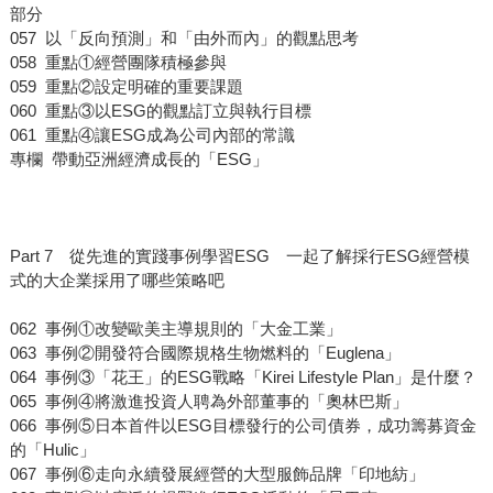
部分
057 以「反向預測」和「由外而內」的觀點思考
058 重點①經營團隊積極參與
059 重點②設定明確的重要課題
060 重點③以ESG的觀點訂立與執行目標
061 重點④讓ESG成為公司內部的常識
專欄 帶動亞洲經濟成長的「ESG」
Part 7 從先進的實踐事例學習ESG 一起了解採行ESG經營模
式的大企業採用了哪些策略吧
062 事例①改變歐美主導規則的「大金工業」
063 事例②開發符合國際規格生物燃料的「Euglena」
064 事例③「花王」的ESG戰略「Kirei Lifestyle Plan」是什麼？
065 事例④將激進投資人聘為外部董事的「奧林巴斯」
066 事例⑤日本首件以ESG目標發行的公司債券，成功籌募資金
的「Hulic」
067 事例⑥走向永續發展經營的大型服飾品牌「印地紡」