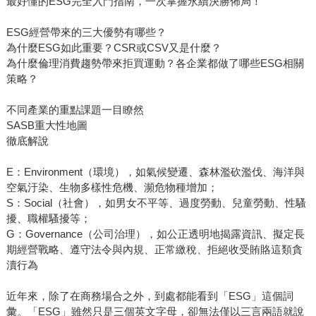
最好懂的ESG完全入門指南，一次掌握永續決勝佈局！
ESG經營帶來的三大優勢有哪些？
為什麼ESG如此重要？CSR或CSV又是什麼？
為什麼倫理消費趨勢帶來拒買運動？各企業都做了哪些ESG相關
策略？
不同產業的重點課題一目瞭然
SASB重大性地圖
徹底解說
E：Environment（環境），如氣候變遷、森林濫砍濫伐、海洋與
空氣汙染、生物多樣性危機、瀕危物種增加；
S：Social（社會），如男女不平等、過度勞動、兒童勞動、性騷
擾、職權騷擾等；
G：Governance（公司治理），如公正透明地揭露資訊、擬定長
期經營戰略、遵守法令與內規、正常繳稅、拒絕收受賄賂這類貪
瀆行為
近年來，除了在商務場合之外，到處都能看到「ESG」這個詞
彙。「ESG」雖然只是三個英文字母，卻無法僅以三言兩語就說