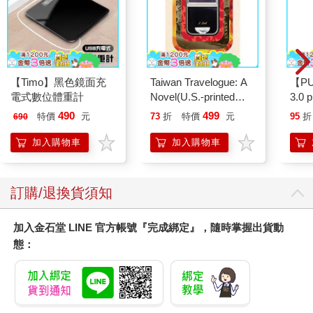
【Timo】黑色鏡面充
Taiwan Travelogue: A
【P
電式數位體重計
Novel(U.S.-printed
3.0
edition)
黑 
490
499
特價
元
73
折
特價
元
95
折
690
加入購物車
加入購物車
訂購/退換貨須知
加入金石堂 LINE 官方帳號『完成綁定』，隨時掌握出貨動
態：