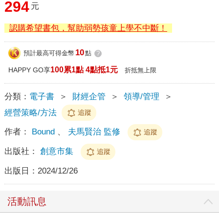
294
元
認購希望書包，幫助弱勢孩童上學不中斷！
10
預計最高可得金幣
點
?
100累1點 4點抵1元
HAPPY GO享
折抵無上限
分類：
電子書
＞
財經企管
＞
領導/管理
＞
經營策略/方法
追蹤
作者：
Bound
、
夫馬賢治 監修
追蹤
出版社：
創意市集
追蹤
出版日：
2024/12/26
活動訊息