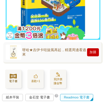
呀哈★吉伊卡哇旋風再起，精選周邊看過
加購
來
寫評價
電子書
喜歡+1
賺金幣
?
紙本平裝
金石堂 電子書
Readmoo 電子書