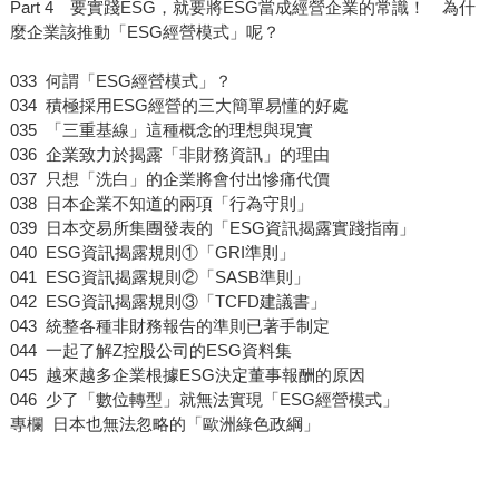
Part 4 要實踐ESG，就要將ESG當成經營企業的常識！ 為什
麼企業該推動「ESG經營模式」呢？
033 何謂「ESG經營模式」？
034 積極採用ESG經營的三大簡單易懂的好處
035 「三重基線」這種概念的理想與現實
036 企業致力於揭露「非財務資訊」的理由
037 只想「洗白」的企業將會付出慘痛代價
038 日本企業不知道的兩項「行為守則」
039 日本交易所集團發表的「ESG資訊揭露實踐指南」
040 ESG資訊揭露規則①「GRI準則」
041 ESG資訊揭露規則②「SASB準則」
042 ESG資訊揭露規則③「TCFD建議書」
043 統整各種非財務報告的準則已著手制定
044 一起了解Z控股公司的ESG資料集
045 越來越多企業根據ESG決定董事報酬的原因
046 少了「數位轉型」就無法實現「ESG經營模式」
專欄 日本也無法忽略的「歐洲綠色政綱」