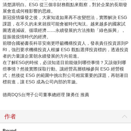
清楚講明白。ESG 從三個非財務觀點來觀察，對於企業的長期發
展會造成何種影響的思維。
新冠疫情爆發之後，大家知道如果再不改變想法，實際解決 ESG
課題，在不久的未來就很可能會被時代淘汰。越來越多的國家試
圖透過減碳、循環經濟……永續發展的方法推動「綠色振興」，
提振後疫情時代的經濟。
前聯合國祕書長科菲安南更呼籲機構投資人，發表責任投資原則P
RI，強烈要求機構投資人根據 ESG 觀點選擇投資標的，透過投資
者的力量讓企業朝永續發展的方向前進。
在了解ESG的時候，必須知道目前能做到哪些事情？又該做到哪
些事情？然後實際採取行動。讓經營高層積極參與 ESG 經營模
式；然後從 ESG 的範圍中挑出對公司相當重要的課題，再朝著目
標前進，讓 ESG 成為公司內部的常識。
德商DQS台灣子公司董事總經理 陳勇任 推薦
作者
Bound