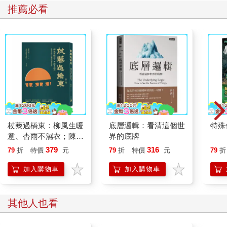
公司雖然被日本的金管會處罰，禁止從事部分業務，但失去社會
推薦必看
大眾信任這件事已讓他們付出極大的經營成本。
治理不當的組織常會發生醜聞或是問題，這會讓股東或是消費者
轉身離去，也會讓組織的競爭力、獲利力下滑，造成經營危機。
反過來說，如果能打造治理得當的組織，就能避免發生無可挽回
的風險。此外，「公司治理」這一塊也要重視與「E（環境）」和
「S（社會）」有關的永續發展（sustainability），這也是相當重
要的經營課題，藉此評估企業是否長期治理得當。
為什麼
ESG
會受到關注？
環境、社會、公司治理問題的反思
杖藜過橋東：柳風生暖
底層邏輯：看清這個世
特殊傳
ESG這個字眼在2006年，由前任聯合國祕書長安南提出PRI（責
意、杏雨不濕衣；陳亮
界的底牌
任投資原則）之後便受到關注。簡單來說，PRI就是「投資者投資
恭談以心轉境的適齡漫
379
316
79
折
特價
元
79
折
特價
元
79
折
時，應該考慮環境、社會與公司治理的問題」，而這部分也會在
想
p.34進一步說明，不過，這充其量只是引起人們的關注而已。
加入購物車
加入購物車
ESG真正受到關注的原因，在於全世界的「環境」、「社會」與
「公司治理」都不完善。
世界各地的環境不斷被破壞，地球也因此承受了相當的負擔，而
其他人也看
且人權問題、貧窮問題、性別落差、人種歧視的問題仍未解決，
只為了追求眼前的利益而屢屢爆發醜聞的企業也一再出現（參考