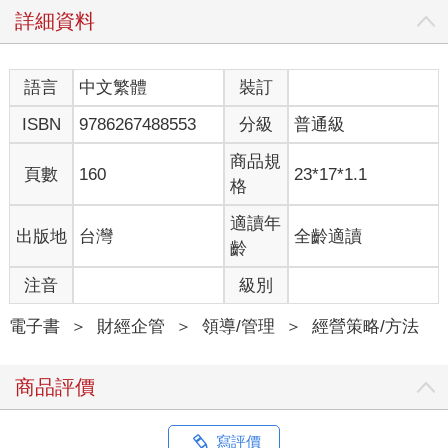
說，ESG這個字眼之所以能於全世界普及，一定有其時代背景所
詳細資料
在，所以我們必須一邊了解這個時代背景，一邊從企業、商務人
士、投資者、消費者這些不同面向的角度了解ESG這個詞彙的真
正意思。在了解這個詞彙的時候，必須了解目前能做到哪些事
語言
中文繁體
裝訂
情，又該做到哪些事情，然後實際採取行動；如果只是把ESG當
ISBN
9786267488553
分級
普通級
成某個英文單字背起來，那麼這個詞彙與無用的冗物無異，但這
個ESG可是會改變過去行為模式的思維呢。
商品規
頁數
160
23*17*1.1
格
「
E
」代表的「環境」到底是什麼意思呢？
ESG三要素中最重要的議題
適讀年
出版地
台灣
全齡適讀
ESG的「E」指的是環境（Environment），但具體內容到底是什
齡
麼呢？簡單來說就是各種想得到的「環境問題」，例如氣候變
遷、森林濫砍濫伐、海洋汙染、空氣汙染、生物多樣性危機、瀕
注音
級別
危物種增加，想必大家應該都會想到這類問題才對，這些都是歸
類於「E」的問題。
電子書
＞
財經企管
＞
領導/管理
＞
經營策略/方法
只要想一想這類問題與個人或企業的日常有哪些關聯，應該就更
能具體想像這類問題。比方說，以汽油為燃料的汽車會不斷排出
商品評價
溫室氣體，而這類溫室氣體會造成「氣候變遷」的問題，又或者
大量使用寶特瓶或是製造會用到寶特瓶的商品，都會對海洋的生
物與環境造成惡劣影響，進而造成「海洋塑膠垃圾問題」。
寫評價