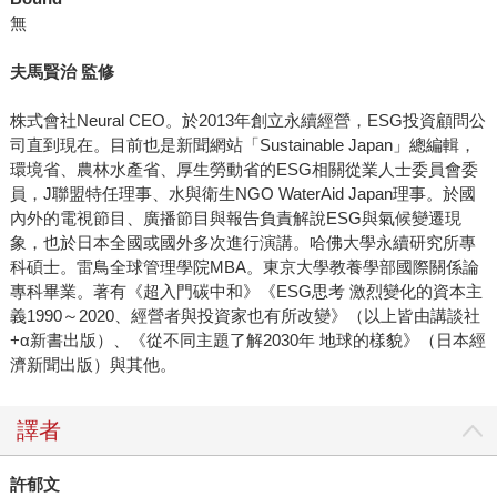
無
夫馬賢治 監修
株式會社Neural CEO。於2013年創立永續經營，ESG投資顧問公
司直到現在。目前也是新聞網站「Sustainable Japan」總編輯，
環境省、農林水產省、厚生勞動省的ESG相關從業人士委員會委
員，J聯盟特任理事、水與衛生NGO WaterAid Japan理事。於國
內外的電視節目、廣播節目與報告負責解說ESG與氣候變遷現
象，也於日本全國或國外多次進行演講。哈佛大學永續研究所專
科碩士。雷鳥全球管理學院MBA。東京大學教養學部國際關係論
專科畢業。著有《超入門碳中和》《ESG思考 激烈變化的資本主
義1990～2020、經營者與投資家也有所改變》（以上皆由講談社
+α新書出版）、《從不同主題了解2030年 地球的樣貌》（日本經
濟新聞出版）與其他。
譯者
許郁文