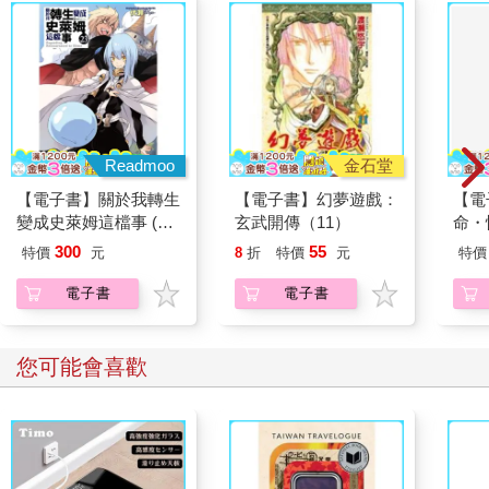
右圖）。
雖然每次這些問題之後，人類總是試著往好的方向努力，但無論
是環境問題還是人權問題，目前仍然相當嚴重。
若從長期的觀點來看，為了進行經濟活動而不破壞環境，濫用大
自然資源，對於我們人類來說，絕對是一大風險。如果繼續對人
權問題坐視不理，就有可能扼殺人類的潛能，最終間接影響經濟
成長的速度。一直以來，企業都為了追求經濟成長而忽略ESG課
Readmoo
金石堂
題，但這簡直是捨本逐末的行為，因為要想維持經濟成長，就絕
【電子書】關於我轉生
【電子書】幻夢遊戲：
【電
對不能不顧ESG問題。
變成史萊姆這檔事 (23)
玄武開傳（11）
命・性
(小說)
300
55
特價
元
8
折
特價
元
特價
電子書
電子書
您可能會喜歡