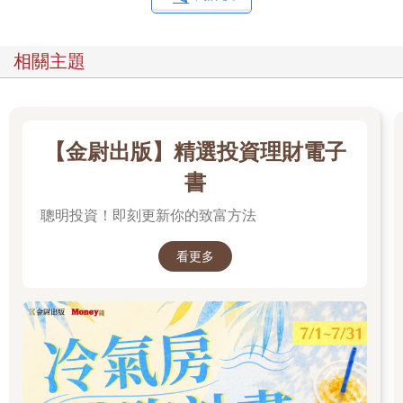
我們人類早已忘記經濟活動是受惠於自然環境才得以成形，毫無
節制地破壞環境。儘管造成的隱憂在很早之前已浮上檯面，我們
卻選擇視而不見，而這些問題也差不多到了難以收拾的地步。
相關主題
由於我們的生活與環境息息相關，所以若是繼續對環境造成負
擔，我們的生活恐怕將無以為繼，我們該做的不是對這些危機視
而不見，也不該期待「有人幫忙解決問題」，而是要主動思考環
境問題，要求自己採取行動。
【金尉出版】精選投資理財電子
「
S
」代表的「社會」到底是什麼意思呢？
書
包含人權、歧視這類普世問題
ESG的「S」指的是「社會（Social）」，大部分的人都不太知道
聰明投資！即刻更新你的致富方法
「社會」的具體意思是什麼，就這點而言，「S（社會）」或許比
「E（環境）」更難以理解。
看更多
ESG的「S（社會）」屬於必須整個社會一起了解與解決的問
題，範圍可說是非常廣泛，其中也包含了男女不平等、過度勞
動、兒童勞動、性騷擾、職權騷擾這類問題。說得更極端一點，
大部分不屬於環境問題的問題都屬於「S（社會）」的問題。
比方說，世界經濟論壇每年都會發表說明男女不平等程度的性別
落差指數，而日本在G7之中，也屬於極度落後的國家。雖說日本
的性別平等意識逐漸高漲，但從2021年3月發表的排行來看，日本