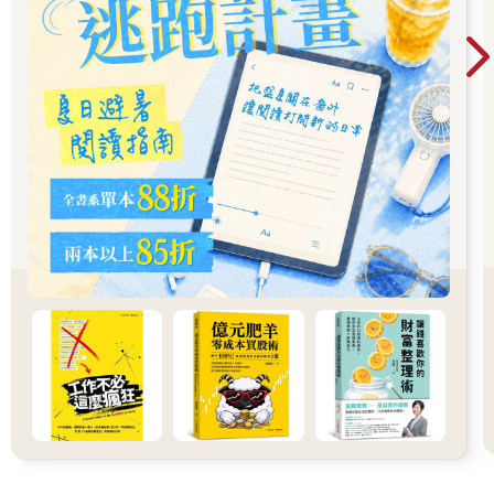
在156個國家之中為第120名，可見男女之間的落差仍十分明顯。
一如「karoshi（過勞死）」已成為常見的英文單字，這種工作到
死的過度勞動也是日本的一大問題，後遺症之一的自殺也屢屢成
為話題。
進入2021年之後，美國與其他國家開始將優衣庫（UNIQLO）使
用中國新疆維吾爾自治區生產的棉花視為一大問題，因為許多國
家懷疑身為少數民族的維吾爾民族被中國政府強迫生產棉花，也
造成了嚴重的人權問題。
ESG的「S」指的是思考這類社會問題的對策，以及採取行動。
「
G
」的「公司治理」到底是什麼意思呢？
企業最該做的事情就是風險管理
代表「G」的「治理（Governance）」是英文「Govern」這個動
詞的名詞型，意思是「統治、治理、管理」，也常以「集團、組
織的統治、治理、管理」的意思來使用，而ESG的「G」則通常
是指「公司治理（corporate governance）」的意思，以「治理良
好」或「治理失靈」這類說法來形容公司的營運狀況。
這個詞彙之所以受到矚目，是因為企業醜聞屢屢躍上新聞版面。
比方說，簡保生命保險不當銷售保單的行為，或是駿河銀行對房
地產投資計畫的不當放款，都是治理不當的組織醜聞，而這些醜
聞至今也令人記憶猶新。這兩間只顧眼前利益而選擇鋌而走險的