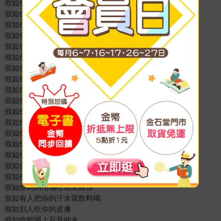
假如你能分泌像膠水一樣的黏液
假如你能單手舉起一輛大卡車
假如你跑得和獵豹一樣快
假如你能蹦得比摩天大樓還高
假如你能在大樓窗戶上爬
假如你能生活在冰雪世界
假如你能像飛機一樣翱翔天空
假如你不能張嘴說話
假如你的生活像一部音樂劇
假如你會愛上別人的屁
假如你必須倒立行走
假如你的舌頭上長著寄生蟲
假如你能把石頭當早餐吃
假如你的內臟能被看見
假如你一頓飯能吃掉850根香腸
假如你能撂倒一頭母獅子
假如你能吃掉一盤水母
假如你媽媽用嘔吐物來餵你
假如有人把你的汗水當飲料喝
假如別人吃你的皮膚
假如你能喝上百升的水