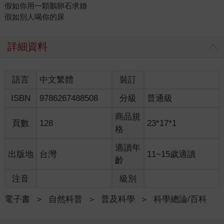
假如你用一顆鵝卵石求婚
假如別人喝你的尿
詳細資料
語言
中文繁體
裝訂
ISBN
9786267488508
分級
普通級
商品規
頁數
128
23*17*1
格
適讀年
出版地
台灣
11~15歲適讀
齡
注音
級別
電子書
＞
自然科普
＞
普及科學
＞
科學總論/百科