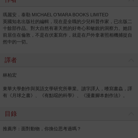
瑪麗安．泰勒 MICHAEL O'MARA BOOKS LIMITED
英國知名出版社的編輯，現在是全職的少兒科普作家，已出版二
十餘部作品。對大自然有著天然的好奇心和敏銳的洞察力。她目
前居住在倫敦，不是在伏案寫作，就是在戶外拿著照相機捕捉自
然中的一切。
譯者
林柏宏
東華大學創作與英語文學研究所畢業。讀字譯人，嗜寫書蟲，譯
有《月球之書》、《有點噁的科學》、《漫畫腳本創作法》。
目錄
推薦序：面對動物，你換位思考過嗎？