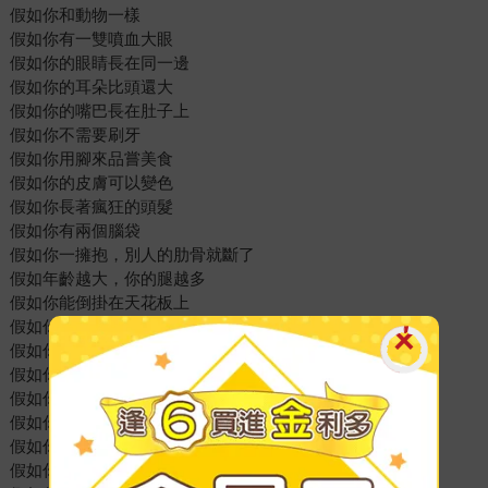
假如你和動物一樣
假如你有一雙噴血大眼
假如你的眼睛長在同一邊
假如你的耳朵比頭還大
假如你的嘴巴長在肚子上
假如你不需要刷牙
假如你用腳來品嘗美食
假如你的皮膚可以變色
假如你長著瘋狂的頭髮
假如你有兩個腦袋
假如你一擁抱，別人的肋骨就斷了
假如年齡越大，你的腿越多
假如你能倒掛在天花板上
假如你有一條靈活的尾巴
假如你全身都是葉子
假如你有一雙彈出式利爪
假如你有殺手鐧
假如你有超臭的自衛技能
假如你看起來像一顆毬果
假如你住在一堆便便上