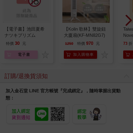
【電子書】池田夏希
【Kolin 歌林】雙旋鈕
Taiw
ナツキプリズム
大廈扇(KF-MN82G7)
Nove
editi
30
970
特價
元
特價
元
73
折
1250
電子書
加入購物車
訂購/退換貨須知
加入金石堂 LINE 官方帳號『完成綁定』，隨時掌握出貨動
態：