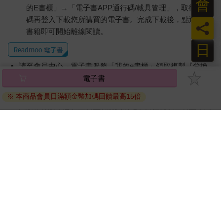
會
的E書櫃」→「電子書APP通行碼/載具管理」，取得通行
碼再登入下載您所購買的電子書。完成下載後，點選任一
員
書籍即可開始離線閱讀。
日
請至會員中心→電子書服務「我的e書櫃」領取複製『兌換
碼』至電子書服務商Readmoo進行兌換。
電子書
退換貨須知：
※ 本商品會員日滿額金幣加碼回饋最高15倍
因版權保護，您在金石堂所購買的電子書僅能以金石堂專屬
的閱讀軟體開啟閱讀，無法以其他閱讀器或直接下載檔案。
依據「消費者保護法」第19條及行政院消費者保護處公告之
「通訊交易解除權合理例外情事適用準則」，非以有形媒介
提供之數位內容或一經提供即為完成之線上服務，經消費者
事先同意始提供。（如：電子書、電子雜誌、下載版軟體、
虛擬商品…等），
不受「網購服務需提供七日鑑賞期」的限
制
。為維護您的權益，建議您先使用「試閱」功能後再付款
購買。