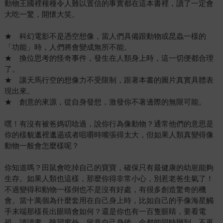
動物王國裡種種令人難以置信的事實都在這本書裡，讀了一定會
大吃一驚，開懷大笑。
★ 科幻電影不是憑空想像，當人們具備跟動物或昆蟲一樣的
「功能」時，人們將會變成無所不能。
★ 換位思考的怪奇事件，發生在人類身上時，這一切便都合理
了。
★ 讓天馬行空的想像力不受限制，跟著本書的圖片真實具體表
現出來。
★ 創意的來源，從自身發想，激發你不著邊際的無限可能。
嘿！有沒有被爸媽叨唸過，說你行為像動物？通常他們的意思是
你的樣貌邋裡邋遢或者咀嚼時嘴張得太大，但如果人類真變得像
動物一般會怎麼樣呢？
你知道嗎？田鼠會吃掉自己的寶寶，確保只有最健康的幼崽能夠
生存。如果人類也這樣，那麼你得非常小心，別惹老爸生氣了！
不過變得和動物一樣倒也不是沒有好處，有很多創造驚奇的機
會。當十萬個為什麼套用在自己身上時，比如自己的手像海星觸
手末端那樣長出眼睛會如何？還是你也有一百隻眼睛，要看電
視、讀讀書、眺望窗外、留意自己身後，全都能同時辦到。不再