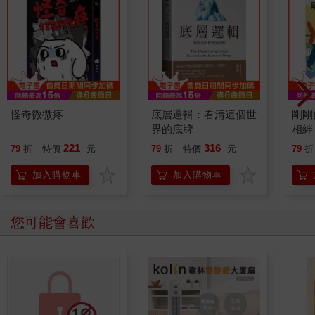
怪奇微微疼
底層邏輯：看清這個世
剛剛
界的底牌
相絆
要的
221
316
79
折
特價
元
79
折
特價
元
79
折
加入購物車
加入購物車
您可能會喜歡