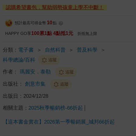
認購希望書包，幫助弱勢孩童上學不中斷！
10
預計最高可得金幣
點
?
100累1點 4點抵1元
HAPPY GO享
折抵無上限
分類：
電子書
＞
自然科普
＞
普及科學
＞
科學總論/百科
追蹤
作者：
瑪麗安．泰勒
追蹤
出版社：
創意市集
追蹤
出版日：
2024/12/28
相關主題：
2025秋季暢銷榜-66折起
【這本書金實在】2026第一季暢銷展_城邦66折起