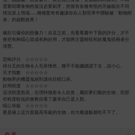
需要咀嚼食物然後沒必要刷牙，然後有各種奇怪的牙齒能在不同
情況派上用場......種種驚奇有趣讓你在人類世界中體驗被「動物附
身」的超酷效果！
瘋狂引爆你的想像力！在這之前，先看看書中下面的評分，才不
會把有夠噁心當成有夠好用，才能將古靈精怪和妖魔鬼怪兩者分
清楚。
恐怖評分 ☆☆☆☆☆
得分五的生物令人毛骨悚然，幾乎不敢繼續讀下去，請小心。
天才指數 ☆☆☆☆☆
動物界的機靈鬼絕對讓你目瞪口呆。
好用程度 ☆☆☆☆☆
這項程度愈高，生理特徵愈令人欣羨，屬於夢幻般的生物，而那
些程度較低的會教你看了慶幸自己是人類。
噁心等級 ☆☆☆☆☆
要是碰上這方面最高等級的生物，你大概連飯都吃不下了。
作者