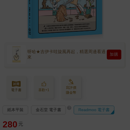
呀哈★吉伊卡哇旋風再起，精選周邊看過
加購
來
寫評價
電子書
喜歡+1
賺金幣
?
紙本平裝
金石堂 電子書
Readmoo 電子書
280
元