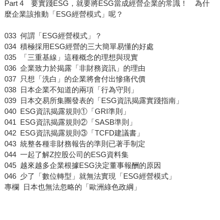
Part 4 要實踐ESG，就要將ESG當成經營企業的常識！ 為什
麼企業該推動「ESG經營模式」呢？
033 何謂「ESG經營模式」？
034 積極採用ESG經營的三大簡單易懂的好處
035 「三重基線」這種概念的理想與現實
036 企業致力於揭露「非財務資訊」的理由
037 只想「洗白」的企業將會付出慘痛代價
038 日本企業不知道的兩項「行為守則」
039 日本交易所集團發表的「ESG資訊揭露實踐指南」
040 ESG資訊揭露規則①「GRI準則」
041 ESG資訊揭露規則②「SASB準則」
042 ESG資訊揭露規則③「TCFD建議書」
043 統整各種非財務報告的準則已著手制定
044 一起了解Z控股公司的ESG資料集
045 越來越多企業根據ESG決定董事報酬的原因
046 少了「數位轉型」就無法實現「ESG經營模式」
專欄 日本也無法忽略的「歐洲綠色政綱」