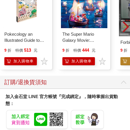
Pokecology an
The Super Mario
Illustrated Guide to
Galaxy Movie:
Forb
Pokemon Ecology
Peach`s Birthday
513
444
9
折
特價
元
9
折
特價
元
9
折
(Pokemon Pikachu
Surprise: The Super
Press)
Mario Galaxy Movie
加入購物車
加入購物車
Storybook
訂購/退換貨須知
加入金石堂 LINE 官方帳號『完成綁定』，隨時掌握出貨動
態：