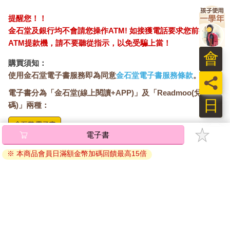
提醒您！！
金石堂及銀行均不會請您操作ATM! 如接獲電話要求您前往
ATM提款機，請不要聽從指示，以免受騙上當！
會
購買須知：
使用金石堂電子書服務即為同意
金石堂電子書服務條款
。
員
電子書分為「金石堂(線上閱讀+APP)」及「Readmoo(兌換
日
碼)」兩種：
電子書
將儲存於會員中心→電子書服務「我的e書櫃」，點選線上
閱讀直接開啟閱讀。
※ 本商品會員日滿額金幣加碼回饋最高15倍
線上閱讀：
建議使用Chrome、Microsoft Edge 有較佳的線上瀏覽效
果， iOS 16 或以上版本，Android 6.0 以上版本，建議裝
置有6GB以上的記憶體，至少有 30 MB以上的容量。
離線閱讀：
APP下載：
iOS
Android