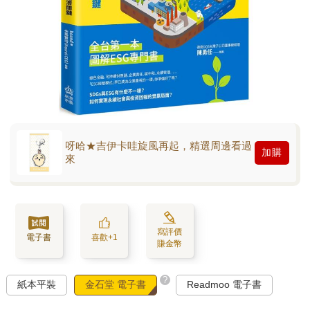
呀哈★吉伊卡哇旋風再起，精選周邊看過
加購
來
寫評價
電子書
喜歡+1
賺金幣
?
紙本平裝
金石堂 電子書
Readmoo 電子書