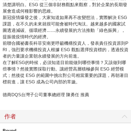
清楚講明白。ESG 從三個非財務觀點來觀察，對於企業的長期發
展會造成何種影響的思維。
新冠疫情爆發之後，大家知道如果再不改變想法，實際解決 ESG
課題，在不久的未來就很可能會被時代淘汰。越來越多的國家試
圖透過減碳、循環經濟……永續發展的方法推動「綠色振興」，
提振後疫情時代的經濟。
前聯合國祕書長科菲安南更呼籲機構投資人，發表責任投資原則P
RI，強烈要求機構投資人根據 ESG 觀點選擇投資標的，透過投資
者的力量讓企業朝永續發展的方向前進。
在了解ESG的時候，必須知道目前能做到哪些事情？又該做到哪
些事情？然後實際採取行動。讓經營高層積極參與 ESG 經營模
式；然後從 ESG 的範圍中挑出對公司相當重要的課題，再朝著目
標前進，讓 ESG 成為公司內部的常識。
德商DQS台灣子公司董事總經理 陳勇任 推薦
作者
Bound