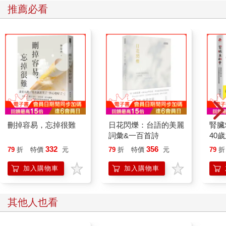
公司雖然被日本的金管會處罰，禁止從事部分業務，但失去社會
推薦必看
大眾信任這件事已讓他們付出極大的經營成本。
治理不當的組織常會發生醜聞或是問題，這會讓股東或是消費者
轉身離去，也會讓組織的競爭力、獲利力下滑，造成經營危機。
反過來說，如果能打造治理得當的組織，就能避免發生無可挽回
的風險。此外，「公司治理」這一塊也要重視與「E（環境）」和
「S（社會）」有關的永續發展（sustainability），這也是相當重
要的經營課題，藉此評估企業是否長期治理得當。
為什麼
ESG
會受到關注？
環境、社會、公司治理問題的反思
刪掉容易，忘掉很難
日花閃爍：台語的美麗
腎臟
ESG這個字眼在2006年，由前任聯合國祕書長安南提出PRI（責
詞彙&一百首詩
40
任投資原則）之後便受到關注。簡單來說，PRI就是「投資者投資
就告
332
356
79
折
特價
元
79
折
特價
元
79
折
時，應該考慮環境、社會與公司治理的問題」，而這部分也會在
p.34進一步說明，不過，這充其量只是引起人們的關注而已。
加入購物車
加入購物車
ESG真正受到關注的原因，在於全世界的「環境」、「社會」與
「公司治理」都不完善。
世界各地的環境不斷被破壞，地球也因此承受了相當的負擔，而
其他人也看
且人權問題、貧窮問題、性別落差、人種歧視的問題仍未解決，
只為了追求眼前的利益而屢屢爆發醜聞的企業也一再出現（參考