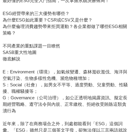
最好懂的ESG完全入門指南，一次掌握永續決勝佈局！
ESG經營帶來的三大優勢有哪些？
為什麼ESG如此重要？CSR或CSV又是什麼？
為什麼倫理消費趨勢帶來拒買運動？各企業都做了哪些ESG相關
策略？
不同產業的重點課題一目瞭然
SASB重大性地圖
徹底解說
E：Environment（環境），如氣候變遷、森林濫砍濫伐、海洋與
空氣汙染、生物多樣性危機、瀕危物種增加；
S：Social（社會），如男女不平等、過度勞動、兒童勞動、性騷
擾、職權騷擾等；
G：Governance（公司治理），如公正透明地揭露資訊、擬定長
期經營戰略、遵守法令與內規、正常繳稅、拒絕收受賄賂這類貪
瀆行為
近年來，除了在商務場合之外，到處都能看到「ESG」這個詞
彙。「ESG」雖然只是三個英文字母，卻無法僅以三言兩語就說