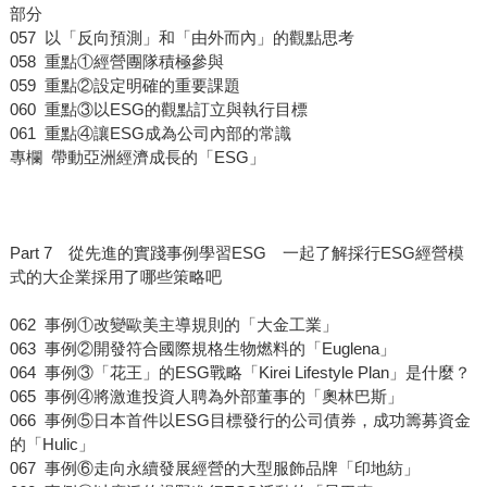
部分
057 以「反向預測」和「由外而內」的觀點思考
058 重點①經營團隊積極參與
059 重點②設定明確的重要課題
060 重點③以ESG的觀點訂立與執行目標
061 重點④讓ESG成為公司內部的常識
專欄 帶動亞洲經濟成長的「ESG」
Part 7 從先進的實踐事例學習ESG 一起了解採行ESG經營模
式的大企業採用了哪些策略吧
062 事例①改變歐美主導規則的「大金工業」
063 事例②開發符合國際規格生物燃料的「Euglena」
064 事例③「花王」的ESG戰略「Kirei Lifestyle Plan」是什麼？
065 事例④將激進投資人聘為外部董事的「奧林巴斯」
066 事例⑤日本首件以ESG目標發行的公司債券，成功籌募資金
的「Hulic」
067 事例⑥走向永續發展經營的大型服飾品牌「印地紡」