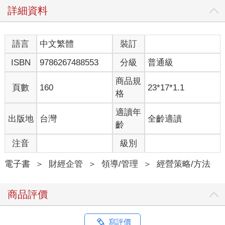
說，ESG這個字眼之所以能於全世界普及，一定有其時代背景所
詳細資料
在，所以我們必須一邊了解這個時代背景，一邊從企業、商務人
士、投資者、消費者這些不同面向的角度了解ESG這個詞彙的真
正意思。在了解這個詞彙的時候，必須了解目前能做到哪些事
語言
中文繁體
裝訂
情，又該做到哪些事情，然後實際採取行動；如果只是把ESG當
ISBN
9786267488553
分級
普通級
成某個英文單字背起來，那麼這個詞彙與無用的冗物無異，但這
個ESG可是會改變過去行為模式的思維呢。
商品規
頁數
160
23*17*1.1
格
「
E
」代表的「環境」到底是什麼意思呢？
ESG三要素中最重要的議題
適讀年
出版地
台灣
全齡適讀
ESG的「E」指的是環境（Environment），但具體內容到底是什
齡
麼呢？簡單來說就是各種想得到的「環境問題」，例如氣候變
遷、森林濫砍濫伐、海洋汙染、空氣汙染、生物多樣性危機、瀕
注音
級別
危物種增加，想必大家應該都會想到這類問題才對，這些都是歸
類於「E」的問題。
電子書
＞
財經企管
＞
領導/管理
＞
經營策略/方法
只要想一想這類問題與個人或企業的日常有哪些關聯，應該就更
能具體想像這類問題。比方說，以汽油為燃料的汽車會不斷排出
商品評價
溫室氣體，而這類溫室氣體會造成「氣候變遷」的問題，又或者
大量使用寶特瓶或是製造會用到寶特瓶的商品，都會對海洋的生
物與環境造成惡劣影響，進而造成「海洋塑膠垃圾問題」。
寫評價