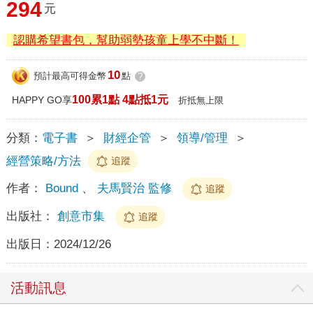
294
元
認購希望書包，幫助弱勢孩童上學不中斷！
10
預計最高可得金幣
點
?
100累1點 4點抵1元
HAPPY GO享
折抵無上限
分類：
電子書
＞
財經企管
＞
領導/管理
＞
經營策略/方法
追蹤
作者：
Bound
、
夫馬賢治 監修
追蹤
出版社：
創意市集
追蹤
出版日：
2024/12/26
活動訊息