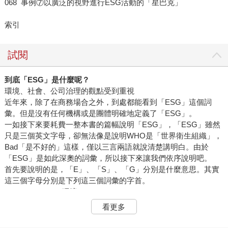
068 事例⑦以廣泛的視野進行ESG活動的「星巴克」
索引
試閱
到底「
ESG
」是什麼呢？
環境、社會、公司治理的觀點受到重視
近年來，除了在商務場合之外，到處都能看到「ESG」這個詞
彙。但是沒有任何機構或是團體明確地定義了「ESG」。
一如接下來要耗費一整本書的篇幅說明「ESG」，「ESG」雖然
只是三個英文字母，卻無法像是說明WHO是「世界衛生組織」，
Bad「是不好的」這樣，僅以三言兩語就說清楚講明白。由於
「ESG」是如此深奧的詞彙，所以接下來讓我們依序說明吧。
首先要說明的是，「E」、「S」、「G」分別是什麼意思。其實
這三個字母分別是下列這三個詞彙的字首。
．Environment（環境）
．Social（社會）
看更多
．Governance（公司治理）
接下來要具體說明「E」、「S」、「G」的具體內容，但照理