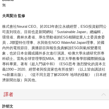
無
夫馬賢治 監修
株式會社Neural CEO。於2013年創立永續經營，ESG投資顧問公
司直到現在。目前也是新聞網站「Sustainable Japan」總編輯，
環境省、農林水產省、厚生勞動省的ESG相關從業人士委員會委
員，J聯盟特任理事、水與衛生NGO WaterAid Japan理事。於國
內外的電視節目、廣播節目與報告負責解說ESG與氣候變遷現
象，也於日本全國或國外多次進行演講。哈佛大學永續研究所專
科碩士。雷鳥全球管理學院MBA。東京大學教養學部國際關係論
專科畢業。著有《超入門碳中和》《ESG思考 激烈變化的資本主
義1990～2020、經營者與投資家也有所改變》（以上皆由講談社
+α新書出版）、《從不同主題了解2030年 地球的樣貌》（日本經
濟新聞出版）與其他。
譯者
許郁文