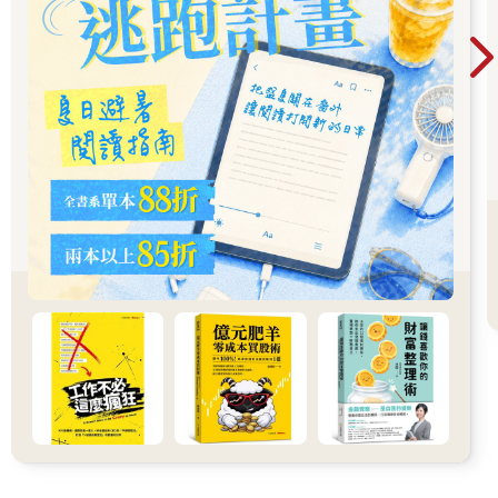
在156個國家之中為第120名，可見男女之間的落差仍十分明顯。
一如「karoshi（過勞死）」已成為常見的英文單字，這種工作到
死的過度勞動也是日本的一大問題，後遺症之一的自殺也屢屢成
為話題。
進入2021年之後，美國與其他國家開始將優衣庫（UNIQLO）使
用中國新疆維吾爾自治區生產的棉花視為一大問題，因為許多國
家懷疑身為少數民族的維吾爾民族被中國政府強迫生產棉花，也
造成了嚴重的人權問題。
ESG的「S」指的是思考這類社會問題的對策，以及採取行動。
「
G
」的「公司治理」到底是什麼意思呢？
企業最該做的事情就是風險管理
代表「G」的「治理（Governance）」是英文「Govern」這個動
詞的名詞型，意思是「統治、治理、管理」，也常以「集團、組
織的統治、治理、管理」的意思來使用，而ESG的「G」則通常
是指「公司治理（corporate governance）」的意思，以「治理良
好」或「治理失靈」這類說法來形容公司的營運狀況。
這個詞彙之所以受到矚目，是因為企業醜聞屢屢躍上新聞版面。
比方說，簡保生命保險不當銷售保單的行為，或是駿河銀行對房
地產投資計畫的不當放款，都是治理不當的組織醜聞，而這些醜
聞至今也令人記憶猶新。這兩間只顧眼前利益而選擇鋌而走險的