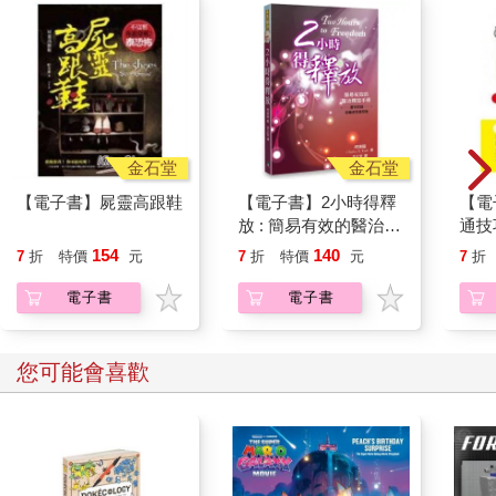
右圖）。
雖然每次這些問題之後，人類總是試著往好的方向努力，但無論
是環境問題還是人權問題，目前仍然相當嚴重。
若從長期的觀點來看，為了進行經濟活動而不破壞環境，濫用大
自然資源，對於我們人類來說，絕對是一大風險。如果繼續對人
權問題坐視不理，就有可能扼殺人類的潛能，最終間接影響經濟
成長的速度。一直以來，企業都為了追求經濟成長而忽略ESG課
金石堂
金石堂
題，但這簡直是捨本逐末的行為，因為要想維持經濟成長，就絕
【電子書】屍靈高跟鞋
【電子書】2小時得釋
【電
對不能不顧ESG問題。
放 : 簡易有效的醫治釋
通技
放手冊
你搭
154
140
7
折
特價
元
7
折
特價
元
7
折
電子書
電子書
您可能會喜歡