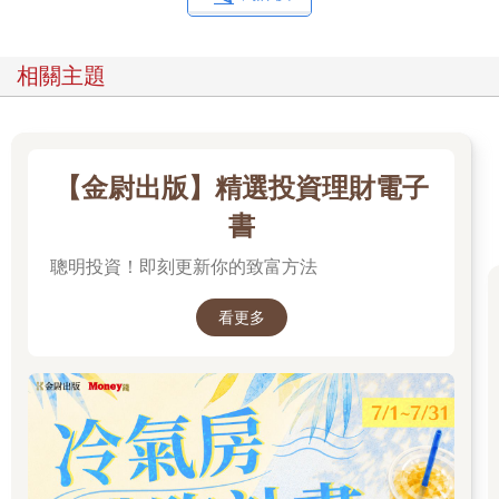
我們人類早已忘記經濟活動是受惠於自然環境才得以成形，毫無
節制地破壞環境。儘管造成的隱憂在很早之前已浮上檯面，我們
卻選擇視而不見，而這些問題也差不多到了難以收拾的地步。
相關主題
由於我們的生活與環境息息相關，所以若是繼續對環境造成負
擔，我們的生活恐怕將無以為繼，我們該做的不是對這些危機視
而不見，也不該期待「有人幫忙解決問題」，而是要主動思考環
境問題，要求自己採取行動。
【金尉出版】精選投資理財電子
「
S
」代表的「社會」到底是什麼意思呢？
書
包含人權、歧視這類普世問題
ESG的「S」指的是「社會（Social）」，大部分的人都不太知道
聰明投資！即刻更新你的致富方法
「社會」的具體意思是什麼，就這點而言，「S（社會）」或許比
「E（環境）」更難以理解。
看更多
ESG的「S（社會）」屬於必須整個社會一起了解與解決的問
題，範圍可說是非常廣泛，其中也包含了男女不平等、過度勞
動、兒童勞動、性騷擾、職權騷擾這類問題。說得更極端一點，
大部分不屬於環境問題的問題都屬於「S（社會）」的問題。
比方說，世界經濟論壇每年都會發表說明男女不平等程度的性別
落差指數，而日本在G7之中，也屬於極度落後的國家。雖說日本
的性別平等意識逐漸高漲，但從2021年3月發表的排行來看，日本