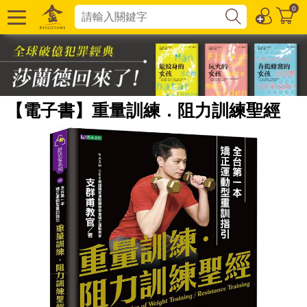
0
【電子書】重量訓練．阻力訓練聖經