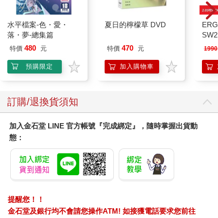
水平檔案-色・愛・
夏日的檸檬草 DVD
ERG
落・夢-總集篇
SW2
泳心
480
470
特價
元
特價
元
1990
錶
預購限定
加入購物車
訂購/退換貨須知
加入金石堂 LINE 官方帳號『完成綁定』，隨時掌握出貨動
態：
提醒您！！
金石堂及銀行均不會請您操作ATM! 如接獲電話要求您前往