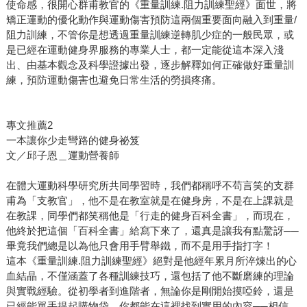
使命感，很開心群甫教官的《重量訓練.阻力訓練聖經》面世，將
矯正運動的優化動作與運動傷害預防這兩個重要面向融入到重量/
阻力訓練，不管你是想透過重量訓練逆轉肌少症的一般民眾，或
是已經在運動健身界服務的專業人士，都一定能從這本深入淺
出、由基本觀念及科學證據出發，逐步解釋如何正確做好重量訓
練，預防運動傷害也避免日常生活的勞損疼痛。
專文推薦2
一本讓你少走彎路的健身祕笈
文／邱子恩＿運動營養師
在體大運動科學研究所共同學習時，我們都稱呼不苟言笑的支群
甫為「支教官」，他不是在教室就是在健身房，不是在上課就是
在教課，同學們都笑稱他是「行走的健身百科全書」，而現在，
他終於把這個「百科全書」給寫下來了，還真是讓我有點驚訝──
畢竟我們總是以為他只會用手臂舉鐵，而不是用手指打字！
這本《重量訓練.阻力訓練聖經》絕對是他經年累月所淬煉出的心
血結晶，不僅涵蓋了各種訓練技巧，還包括了他不斷磨練的理論
與實戰經驗。從初學者到進階者，無論你是剛開始摸啞鈴，還是
已經能單手提起購物袋，你都能在這裡找到實用的內容──相信