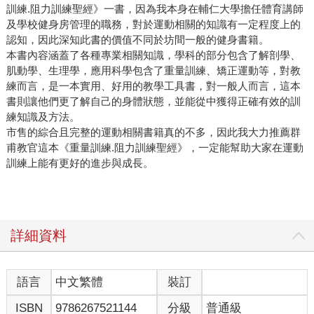
訓練.阻力訓練聖經》一書，因為我本身在輔仁大學擔任體育講師
及學校健身房管理的職務，對於運動相關的知識有一定程度上的
認知，因此深知此書的價值不同於坊間一般的健身書籍。
本書內容涵蓋了各種專業相關知識，學科的部分包含了解剖學、
肌動學、生理學，應用科學包含了重量訓練、矯正運動等，對教
練而言，是一本實用、好用的教學工具書，對一般人而言，這本
書則讓他們更了解自己的身體狀態，並能從中獲得正確有效的訓
練知識及方法。
市售的綜合且完整的運動相關書籍真的不多，因此我大力推薦群
甫教官這本《重量訓練.阻力訓練聖經》，一定能幫助大家在運動
訓練上能有更好的進步與成長。
詳細資料
語言
中文繁體
裝訂
ISBN
9786267521144
分級
普通級