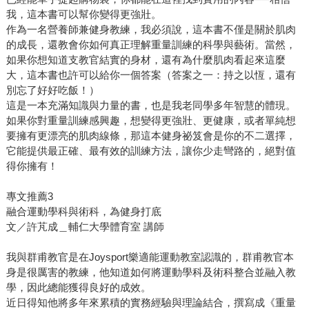
我，這本書可以幫你變得更強壯。
作為一名營養師兼健身教練，我必須說，這本書不僅是關於肌肉
的成長，還教會你如何真正理解重量訓練的科學與藝術。當然，
如果你想知道支教官結實的身材，還有為什麼肌肉看起來這麼
大，這本書也許可以給你一個答案（答案之一：持之以恆，還有
別忘了好好吃飯！）
這是一本充滿知識與力量的書，也是我老同學多年智慧的體現。
如果你對重量訓練感興趣，想變得更強壯、更健康，或者單純想
要擁有更漂亮的肌肉線條，那這本健身祕笈會是你的不二選擇，
它能提供最正確、最有效的訓練方法，讓你少走彎路的，絕對值
得你擁有！
專文推薦3
融合運動學科與術科，為健身打底
文／許芃成＿輔仁大學體育室 講師
我與群甫教官是在Joysport樂適能運動教室認識的，群甫教官本
身是很厲害的教練，他知道如何將運動學科及術科整合並融入教
學，因此總能獲得良好的成效。
近日得知他將多年來累積的實務經驗與理論結合，撰寫成《重量