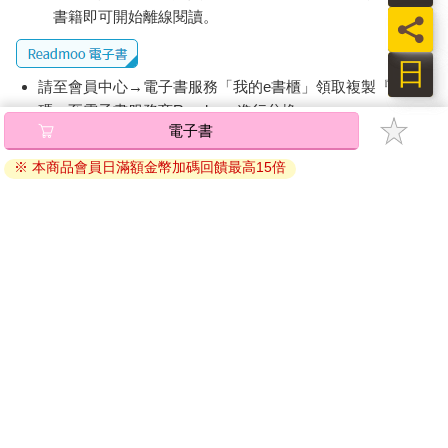
書籍即可開始離線閱讀。
員
日
請至會員中心→電子書服務「我的e書櫃」領取複製『兌換
碼』至電子書服務商Readmoo進行兌換。
電子書
退換貨須知：
※ 本商品會員日滿額金幣加碼回饋最高15倍
因版權保護，您在金石堂所購買的電子書僅能以金石堂專屬
的閱讀軟體開啟閱讀，無法以其他閱讀器或直接下載檔案。
依據「消費者保護法」第19條及行政院消費者保護處公告之
「通訊交易解除權合理例外情事適用準則」，非以有形媒介
提供之數位內容或一經提供即為完成之線上服務，經消費者
事先同意始提供。（如：電子書、電子雜誌、下載版軟體、
虛擬商品…等），
不受「網購服務需提供七日鑑賞期」的限
制
。為維護您的權益，建議您先使用「試閱」功能後再付款
購買。