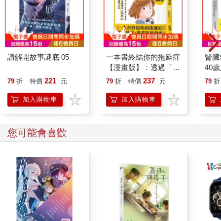
請解開故事謎底 05
一本書終結你的拖延症
腎臟
【漫畫版】：透過「小
40
行動」打開大腦的行動
就告
221
237
79
折
特價
元
79
折
特價
元
79
折
開關，懶人也能變身
「行動派」的37個科
加入購物車
加入購物車
學方法
您可能會喜歡