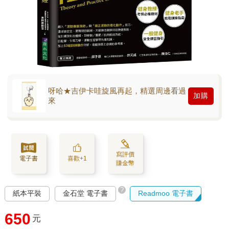
呀哈★吉伊卡哇旋風再起，精選周邊看過
加購
來
寫評價
電子書
喜歡+1
賺金幣
?
紙本平裝
金石堂 電子書
Readmoo 電子書
650
元