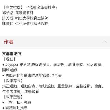
【專文推薦】（*依姓名筆畫排序）
邱子恩 運動營養師
許芃成 輔仁大學體育室講師
陳渝仁 仁生復健科診所院長
作者
支群甫 教官
【現任】
● Joysport樂適能運動 創辦人、總經理、教育總監、私人教練、
團班老師
● 國際運動與健康體適能協會 理事長
【教學專長】
矯正運動、運動自療、增肌減脂、重量訓練、皮拉提斯、瑜伽、
年長者運動、運動營養
【教學型態】
● 一對一私人教練
● 團體運動指導