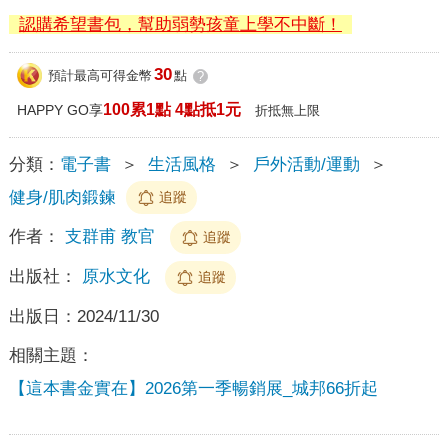
認購希望書包，幫助弱勢孩童上學不中斷！
30
預計最高可得金幣
點
?
100累1點 4點抵1元
HAPPY GO享
折抵無上限
分類：
電子書
＞
生活風格
＞
戶外活動/運動
＞
健身/肌肉鍛鍊
追蹤
作者：
支群甫 教官
追蹤
出版社：
原水文化
追蹤
出版日：
2024/11/30
相關主題：
【這本書金實在】2026第一季暢銷展_城邦66折起