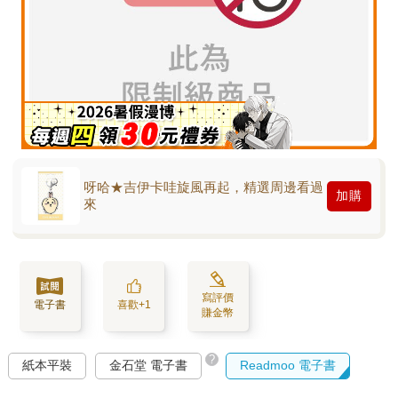
呀哈★吉伊卡哇旋風再起，精選周邊看過
加購
來
寫評價
電子書
喜歡+1
賺金幣
?
紙本平裝
金石堂 電子書
Readmoo 電子書