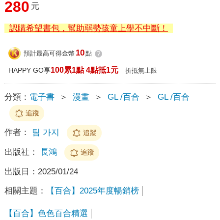
280
元
認購希望書包，幫助弱勢孩童上學不中斷！
10
預計最高可得金幣
點
?
100累1點 4點抵1元
HAPPY GO享
折抵無上限
分類：
電子書
＞
漫畫
＞
GL /百合
＞
GL /百合
追蹤
作者：
팀 가지
追蹤
出版社：
長鴻
追蹤
出版日：
2025/01/24
相關主題：
【百合】2025年度暢銷榜
【百合】色色百合精選