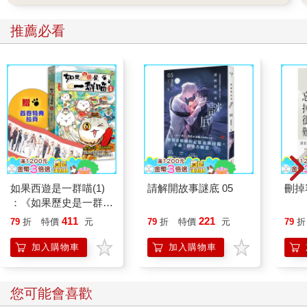
推薦必看
如果西遊是一群喵(1)
請解開故事謎底 05
刪掉
：《如果歷史是一群
喵》作者最新力作，附
411
221
79
折
特價
元
79
折
特價
元
79
折
【首卷特典】拉頁
加入購物車
加入購物車
您可能會喜歡