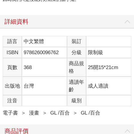
詳細資料
語言
中文繁體
裝訂
ISBN
9786260096762
分級
限制級
商品規
頁數
368
25開15*21cm
格
適讀年
出版地
台灣
成人適讀
齡
注音
級別
電子書
＞
漫畫
＞
GL /百合
＞
GL /百合
商品評價