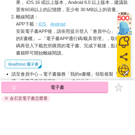
果， iOS 16 或以上版本，Android 6.0 以上版本，建議裝
置有6GB以上的記憶體，至少有 30 MB以上的容量。
離線閱讀：
APP下載：
iOS
Android
安裝電子書APP後，請依照提示登入「會員中心」→「我
的E書櫃」→「電子書APP通行碼/載具管理」，取得通行
碼再登入下載您所購買的電子書。完成下載後，點選任一
書籍即可開始離線閱讀。
請至會員中心→電子書服務「我的e書櫃」領取複製『兌換
碼』至電子書服務商Readmoo進行兌換。
電子書
退換貨須知：
※ 金石堂電子書怎麼看
因版權保護，您在金石堂所購買的電子書僅能以金石堂專屬
的閱讀軟體開啟閱讀，無法以其他閱讀器或直接下載檔案。
依據「消費者保護法」第19條及行政院消費者保護處公告之
「通訊交易解除權合理例外情事適用準則」，非以有形媒介
提供之數位內容或一經提供即為完成之線上服務，經消費者
事先同意始提供。（如：電子書、電子雜誌、下載版軟體、