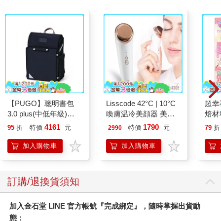
【PUGO】聰明書包
Lisscode 42°C | 10°C
超幸
3.0 plus(中低年級)酷
喚膚温冷美顔器 美膚
焙材
黑 全新進化玩美上市
儀
愛配
4161
1790
95
折
特價
元
特價
元
79
折
2990
加入購物車
加入購物車
訂購/退換貨須知
加入金石堂 LINE 官方帳號『完成綁定』，隨時掌握出貨動
態：