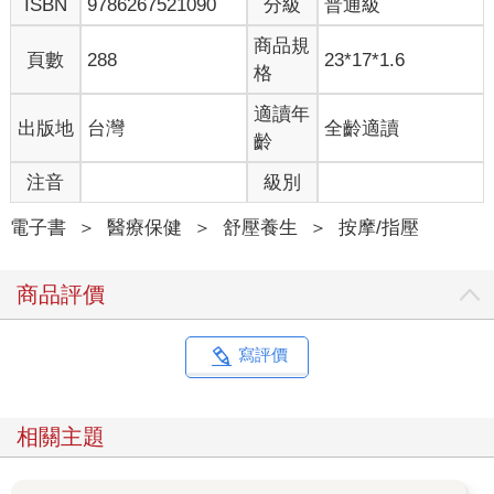
ISBN
9786267521090
分級
普通級
商品規
頁數
288
23*17*1.6
格
適讀年
出版地
台灣
全齡適讀
齡
注音
級別
電子書
＞
醫療保健
＞
舒壓養生
＞
按摩/指壓
商品評價
寫評價
相關主題