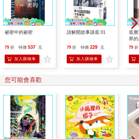
祕密中的祕密
請解開故事謎底 01
底層
界的
537
229
79
折
特價
元
79
折
特價
元
79
折
加入購物車
加入購物車
您可能會喜歡