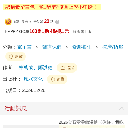
認購希望書包，幫助弱勢孩童上學不中斷！
20
預計最高可得金幣
點
?
100累1點 4點抵1元
HAPPY GO享
折抵無上限
分類：
電子書
＞
醫療保健
＞
舒壓養生
＞
按摩/指壓
追蹤
作者：
林萬成、鄭洪德
追蹤
出版社：
原水文化
追蹤
出版日：
2024/12/26
活動訊息
2026金石堂暑假漫博〈你好，我吃一點〉第二波
金