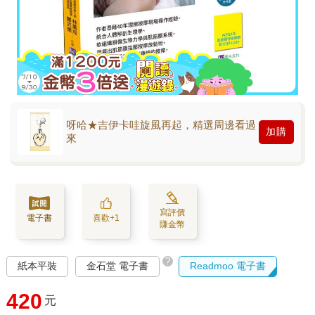
呀哈★吉伊卡哇旋風再起，精選周邊看過
加購
來
寫評價
電子書
喜歡+1
賺金幣
?
紙本平裝
金石堂 電子書
Readmoo 電子書
420
元