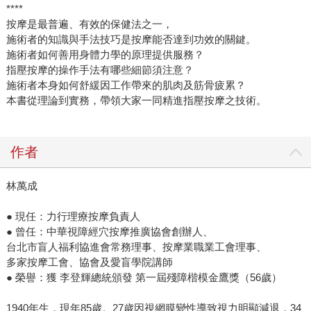
****
按摩是最普遍、有效的保健法之一，
施術者的知識與手法技巧是按摩能否達到功效的關鍵。
施術者如何善用身體力學的原理提供服務？
指壓按摩的操作手法有哪些細節須注意？
施術者本身如何舒緩因工作帶來的肌肉及筋骨疲累？
本書從理論到實務，帶領大家一同精進指壓按摩之技術。
作者
林萬成
● 現任：力行理療按摩負責人
● 曾任：中華視障經穴按摩推廣協會創辦人、
台北市盲人福利協進會常務理事、按摩業職業工會理事、
多家按摩工會、協會及愛盲學院講師
● 榮譽：獲 李登輝總統頒發 第一屆殘障楷模金鷹獎（56歲）
1940年生，現年85歲。27歲因視網膜變性導致視力明顯減退，34