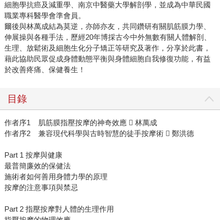
細胞學抗癌及減重學、南京中醫藥大學解剖學，並成為中華民國
職業專科醫學會準會員。
爾後與林萬成結為莫逆，亦師亦友，共同鑽研有關肌筋膜力學、
伸展操與各種手法，歷經20年博採古今中外無數有關人體解剖、
生理、放鬆術及細胞生化分子矯正等研究及著作，分享於此書，
藉此協助民眾促成身體動態平衡與身體細胞自我修復功能，有益
於改善疼痛、保健養生！
目錄
作者序1 肌筋膜指壓按摩的神奇效應  林萬成
作者序2 兼容現代科學與古時智慧的徒手按摩術  鄭洪德
Part 1 按摩與健康
最普簡廉效的保健法
施術者如何善用身體力學的原理
按摩的注意事項與禁忌
Part 2 指壓按摩對人體的生理作用
指壓按摩的物理效應