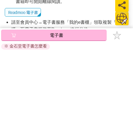
書籍即可開始離線閱讀。
請至會員中心→電子書服務「我的e書櫃」領取複製『兌換
碼』至電子書服務商Readmoo進行兌換。
電子書
退換貨須知：
※ 金石堂電子書怎麼看
因版權保護，您在金石堂所購買的電子書僅能以金石堂專屬
的閱讀軟體開啟閱讀，無法以其他閱讀器或直接下載檔案。
依據「消費者保護法」第19條及行政院消費者保護處公告之
「通訊交易解除權合理例外情事適用準則」，非以有形媒介
提供之數位內容或一經提供即為完成之線上服務，經消費者
事先同意始提供。（如：電子書、電子雜誌、下載版軟體、
虛擬商品…等），
不受「網購服務需提供七日鑑賞期」的限
制
。為維護您的權益，建議您先使用「試閱」功能後再付款
購買。