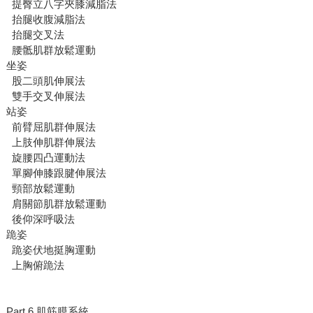
提臀立八字夾膝減脂法
抬腿收腹減脂法
抬腿交叉法
腰骶肌群放鬆運動
坐姿
股二頭肌伸展法
雙手交叉伸展法
站姿
前臂屈肌群伸展法
上肢伸肌群伸展法
旋腰四凸運動法
單腳伸膝跟腱伸展法
頸部放鬆運動
肩關節肌群放鬆運動
後仰深呼吸法
跪姿
跪姿伏地挺胸運動
上胸俯跪法
Part 6 肌筋膜系統