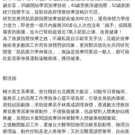
歲全盲，39歲開始學習按摩技術，43歲受教浪越指壓，52歲創新
經穴指壓手法，並取得政府理療按摩資格許可證。
研究並應用肌筋膜指壓按摩放鬆術逾30年功力，運用身體力學借
力使力，即使曾一個月內服務200多位人次也沒有「鐵手」或職業
傷害的困擾，迄今已幫助超過近7萬人鬆筋止痛、改善健康！
為了推廣指壓按摩之效，不藏私親自示範常見手法，且鑑於按摩
施術者多數因工作而有身體勞損現象，更與鄭洪德先生共同研究
開發「肌筋膜力學伸展法」，無論是按摩同業或一般人，都可藉
此套居家伸展運動遠離痠痛，獲得健康。
鄭洪德
輔大英文系畢業。曾任職於台北國賓大飯店，10餘年日夜輪班、
服務至上的高壓工作導致身心靈不堪負荷，引發全身肌肉僵硬、
肩頸頑固劇痛，求助按摩高手林萬成調理身體，透過數次理療按
摩並教導居家伸展動作，不僅恢復健康，也啟發對人體奧妙結構
興趣，並開始大量閱讀按摩與伸展醫學人體健康相關書籍。
之後離開飯店工作，選修台大醫學院物理治療系肌動學、物理治
療理論、動作控制及老人疼痛學；又於北醫選讀營養學、自由基