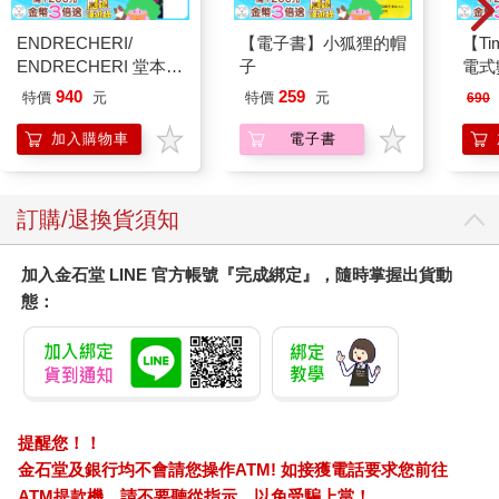
ENDRECHERI/
【電子書】小狐狸的帽
【T
ENDRECHERI 堂本
子
電式
剛 2019巡迴演唱會
940
259
特價
元
特價
元
690
/DVD初回版
（2DVD）
加入購物車
電子書
訂購/退換貨須知
加入金石堂 LINE 官方帳號『完成綁定』，隨時掌握出貨動
態：
提醒您！！
金石堂及銀行均不會請您操作ATM! 如接獲電話要求您前往
ATM提款機，請不要聽從指示，以免受騙上當！