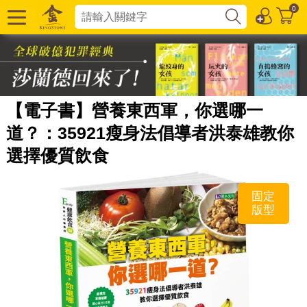
0
【電子書】營養東西軍，你選哪一
道？：35921瘦身法倡導者洪泰雄教你
選擇優質飲食
固定
版型