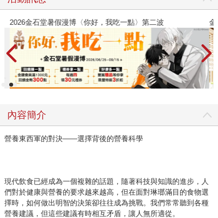
2026金石堂暑假漫博〈你好，我吃一點〉第二波
金
內容簡介
營養東西軍的對決——選擇背後的營養科學
現代飲食已經成為一個複雜的話題，隨著科技與知識的進步，人
們對於健康與營養的要求越來越高，但在面對琳瑯滿目的食物選
擇時，如何做出明智的決策卻往往成為挑戰。我們常常聽到各種
營養建議，但這些建議有時相互矛盾，讓人無所適從。