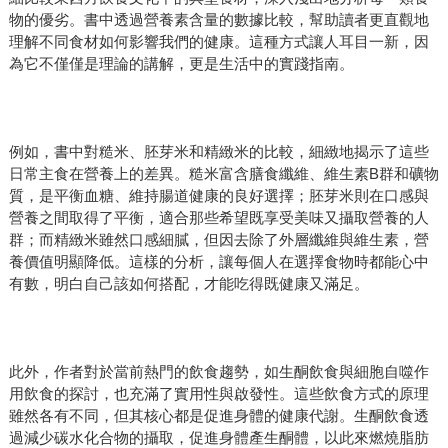
物的優劣。書中透過營養素含量的數據比較，幫助讀者更直觀地
理解不同食材如何影響我們的健康。這種方式讓人耳目一新，因
為它不僅僅是理論的講解，更是生活中的實踐指南。
例如，書中對糙米、胚芽米和精緻米的比較，細緻地揭示了這些
日常主食在營養上的差異。糙米富含膳食纖維、維生素B群和礦物
質，是平衡血糖、維持腸道健康的良好選擇；胚芽米則在口感與
營養之間取得了平衡，適合那些希望既享受美味又攝取營養的人
群；而精緻米雖然口感細膩，但因去除了外層纖維與維生素，營
養價值明顯降低。這樣的分析，讓每個人在選擇食物時都能心中
有數，明白自己該如何搭配，才能吃得既健康又滿足。
此外，作者對於當前熱門的飲食趨勢，如生酮飲食與細胞自噬作
用飲食的探討，也充滿了實用性與啟發性。這些飲食方式的原理
雖然各有不同，但其核心都是促進身體的健康代謝。生酮飲食透
過減少碳水化合物的攝取，促進身體產生酮體，以此來燃燒脂肪