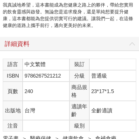
我真誠地希望，這本書能成為您健康之路上的夥伴，帶給您實用
的飲食靈感與啟發。無論您是追求瘦身，還是單純想要提升健
康，這本書都能為您提供切實可行的建議。讓我們一起，在這條
健康的道路上攜手前行，邁向更美好的未來。
詳細資料
語言
中文繁體
裝訂
ISBN
9786267521212
分級
普通級
商品規
頁數
240
23*17*1.5
格
適讀年
出版地
台灣
全齡適讀
齡
注音
級別
電子書
＞
醫療保健
＞
健康飲食
＞
食補食療