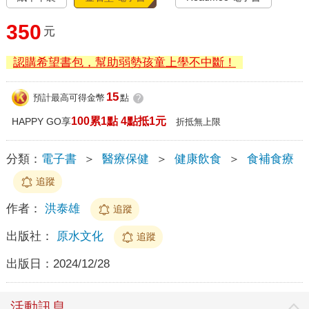
350
元
認購希望書包，幫助弱勢孩童上學不中斷！
15
預計最高可得金幣
點
?
100累1點 4點抵1元
HAPPY GO享
折抵無上限
分類：
電子書
＞
醫療保健
＞
健康飲食
＞
食補食療
追蹤
作者：
洪泰雄
追蹤
出版社：
原水文化
追蹤
出版日：
2024/12/28
活動訊息