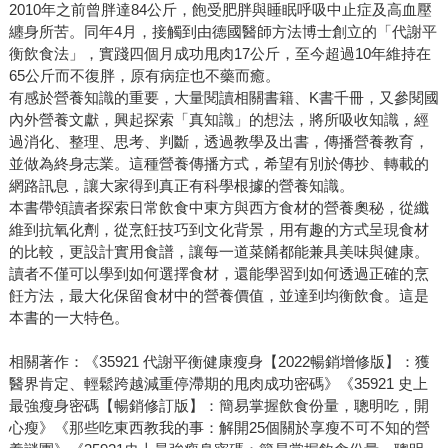
2010年之前曾胖達84公斤，飽受肥胖與睡眠呼吸中止症及高血壓
纏身所苦。同年4月，接觸到由德國醫師方法博士創立的「代謝平
衡飲食法」，實踐四個月成功甩肉17公斤，至今超過10年維持在
65公斤而不復胖，原有病症也不藥而癒。
有感於營養知識的重要，大量閱讀相關書籍、K書千冊，又參閱國
內外營養文獻，興起探索「真知識」的想法，將所吸收知識，經
過消化、整理、思考、判斷，透過教學及出書，傳播營養教育，
並做為終身志業。這種營養傳播方式，希望有別於傳抄、轉載的
網路訊息，讓大家得到真正有科學根據的營養知識。
本書帶領讀者探索日常飲食中東方與西方食材的營養奧秘，從纖
維到抗氧化劑，從烹飪技巧到文化背景，用有趣的方式呈現食材
的比較，更設計實用食譜，讓每一道菜餚都能兼具美味與健康。
讀者不僅可以學到如何選擇食材，還能學習到如何透過正確的烹
飪方法，最大化保留食材中的營養價值，並達到均衡飲食。這是
本書的一大特色。
相關著作：《35921 代謝平衡健康瘦身【2022暢銷增修版】：獲
醫界肯定、輕鬆跨越減重停滯期的甩肉成功密碼》《35921 史上
最強瘦身密碼【暢銷修訂版】：簡易掌握飲食份量，聰明吃，開
心瘦》《那些吃東西教我的事：解開25個關於享瘦不可不知的營