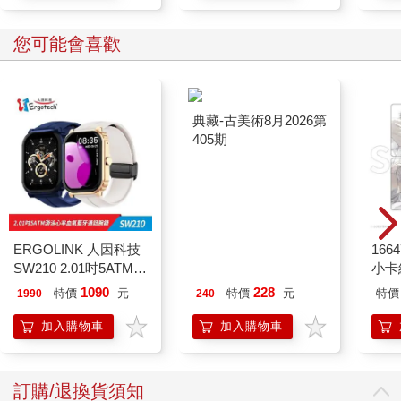
您可能會喜歡
ERGOLINK 人因科技
典藏-古美術8月2026第
1664
SW210 2.01吋5ATM游
405期
小卡
泳心率血氧藍牙通話腕
1090
228
特價
元
特價
元
特價
1990
240
錶
加入購物車
加入購物車
訂購/退換貨須知