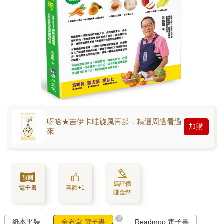
呀哈★吉伊卡哇旋風再起，精選周邊看過
加購
來
寫評價
電子書
喜歡+1
賺金幣
?
紙本平裝
金石堂 電子書
Readmoo 電子書