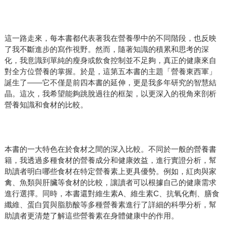
這一路走來，每本書都代表著我在營養學中的不同階段，也反映
了我不斷進步的寫作視野。然而，隨著知識的積累和思考的深
化，我意識到單純的瘦身或飲食控制並不足夠，真正的健康來自
對全方位營養的掌握。於是，這第五本書的主題「營養東西軍」
誕生了——它不僅是前四本書的延伸，更是我多年研究的智慧結
晶。這次，我希望能夠跳脫過往的框架，以更深入的視角來剖析
營養知識和食材的比較。
本書的一大特色在於食材之間的深入比較。不同於一般的營養書
籍，我透過多種食材的營養成分和健康效益，進行實證分析，幫
助讀者明白哪些食材在特定營養素上更具優勢。例如，紅肉與家
禽、魚類與肝臟等食材的比較，讓讀者可以根據自己的健康需求
進行選擇。同時，本書還對維生素A、維生素C、抗氧化劑、膳食
纖維、蛋白質與脂肪酸等多種營養素進行了詳細的科學分析，幫
助讀者更清楚了解這些營養素在身體健康中的作用。