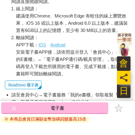
閱讀直接開啟閱讀。
線上閱讀：
建議使用Chrome、Microsoft Edge 有較佳的線上瀏覽效
果， iOS 16 或以上版本，Android 6.0 以上版本，建議裝
置有6GB以上的記憶體，至少有 30 MB以上的容量。
離線閱讀：
APP下載：
iOS
Android
安裝電子書APP後，請依照提示登入「會員中心」→「我
的E書櫃」→「電子書APP通行碼/載具管理」，取得通行
會
碼再登入下載您所購買的電子書。完成下載後，點選任一
書籍即可開始離線閱讀。
員
日
請至會員中心→電子書服務「我的e書櫃」領取複製『兌換
碼』至電子書服務商Readmoo進行兌換。
電子書
退換貨須知：
※ 本商品會員日滿額金幣加碼回饋最高15倍
因版權保護，您在金石堂所購買的電子書僅能以金石堂專屬
的閱讀軟體開啟閱讀，無法以其他閱讀器或直接下載檔案。
依據「消費者保護法」第19條及行政院消費者保護處公告之