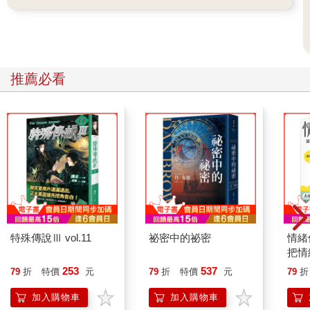
推薦必看
特殊傳說Ⅲ vol.11
祕密中的祕密
情緒
把情
誰都
253
537
79
折
特價
元
79
折
特價
元
79
折
加入購物車
加入購物車