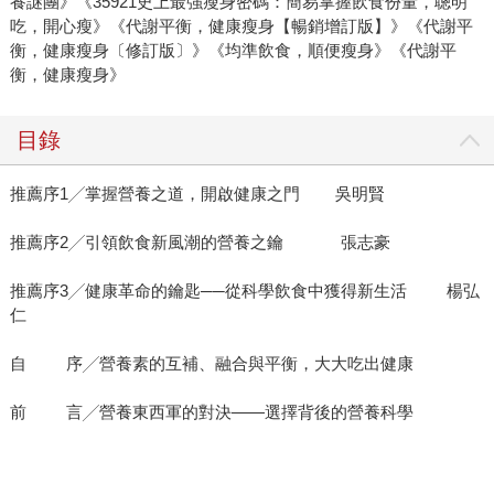
養謎團》《35921史上最強瘦身密碼：簡易掌握飲食份量，聰明
吃，開心瘦》《代謝平衡，健康瘦身【暢銷增訂版】》《代謝平
衡，健康瘦身〔修訂版〕》《均準飲食，順便瘦身》《代謝平
衡，健康瘦身》
目錄
推薦序1╱掌握營養之道，開啟健康之門 吳明賢
推薦序2╱引領飲食新風潮的營養之鑰 張志豪
推薦序3╱健康革命的鑰匙──從科學飲食中獲得新生活 楊弘
仁
自 序╱營養素的互補、融合與平衡，大大吃出健康
前 言╱營養東西軍的對決——選擇背後的營養科學