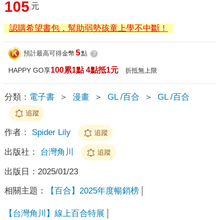
105
元
認購希望書包，幫助弱勢孩童上學不中斷！
5
預計最高可得金幣
點
?
100累1點 4點抵1元
HAPPY GO享
折抵無上限
分類：
電子書
＞
漫畫
＞
GL /百合
＞
GL /百合
追蹤
作者：
Spider Lily
追蹤
出版社：
台灣角川
追蹤
出版日：
2025/01/23
相關主題：
【百合】2025年度暢銷榜
【台灣角川】線上百合特展