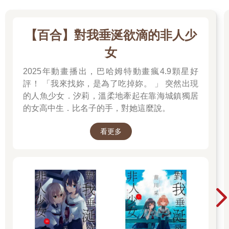
【百合】對我垂涎欲滴的非人少
女
2025年動畫播出，巴哈姆特動畫瘋4.9顆星好
評！ 「我來找妳，是為了吃掉妳。 」 突然出現
的人魚少女．汐莉，溫柔地牽起在靠海城鎮獨居
的女高中生．比名子的手，對她這麼說。
看更多