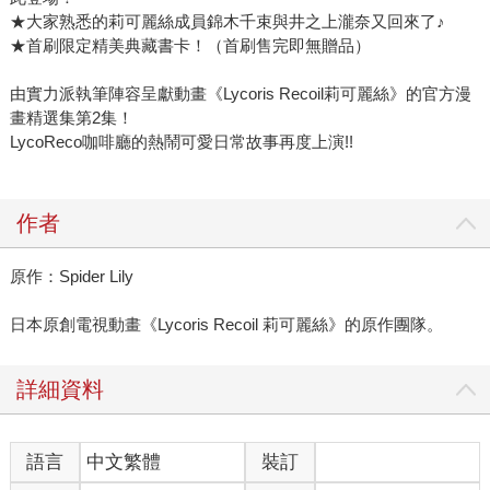
★大家熟悉的莉可麗絲成員錦木千束與井之上瀧奈又回來了♪
★首刷限定精美典藏書卡！（首刷售完即無贈品）
由實力派執筆陣容呈獻動畫《Lycoris Recoil莉可麗絲》的官方漫
畫精選集第2集！
LycoReco咖啡廳的熱鬧可愛日常故事再度上演!!
作者
原作：Spider Lily
日本原創電視動畫《Lycoris Recoil 莉可麗絲》的原作團隊。
詳細資料
語言
中文繁體
裝訂