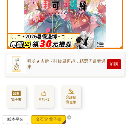
呀哈★吉伊卡哇旋風再起，精選周邊看過
加購
來
寫評價
電子書
喜歡+1
賺金幣
?
紙本平裝
金石堂 電子書