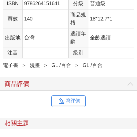
ISBN
9786264151641
分級
普通級
商品規
頁數
140
18*12.7*1
格
適讀年
出版地
台灣
全齡適讀
齡
注音
級別
電子書
＞
漫畫
＞
GL /百合
＞
GL /百合
商品評價
寫評價
相關主題