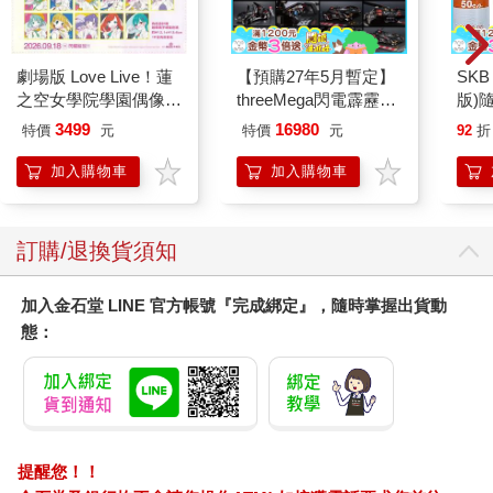
劇場版 Love Live！蓮
【預購27年5月暫定】
SKB
之空女學院學園偶像俱
threeMega閃電霹靂車
版)
樂部 Bloom Garden
VA Hi-SPEC UNITED
3499
16980
特價
元
特價
元
92
折
Party蓮之空預售大套
阿斯拉 G.S.X RS
組
SIREN 黑色限定
加入購物車
加入購物車
訂購/退換貨須知
加入金石堂 LINE 官方帳號『完成綁定』，隨時掌握出貨動
態：
提醒您！！