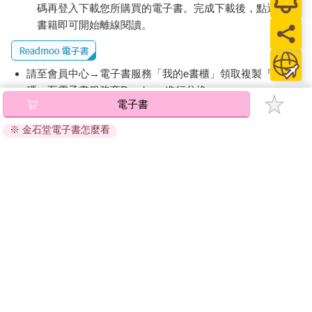
碼再登入下載您所購買的電子書。完成下載後，點選任一
書籍即可開始離線閱讀。
請至會員中心→電子書服務「我的e書櫃」領取複製『兌換
碼』至電子書服務商Readmoo進行兌換。
電子書
退換貨須知：
※ 金石堂電子書怎麼看
因版權保護，您在金石堂所購買的電子書僅能以金石堂專屬
的閱讀軟體開啟閱讀，無法以其他閱讀器或直接下載檔案。
依據「消費者保護法」第19條及行政院消費者保護處公告之
「通訊交易解除權合理例外情事適用準則」，非以有形媒介
提供之數位內容或一經提供即為完成之線上服務，經消費者
事先同意始提供。（如：電子書、電子雜誌、下載版軟體、
虛擬商品…等），
不受「網購服務需提供七日鑑賞期」的限
制
。為維護您的權益，建議您先使用「試閱」功能後再付款
購買。