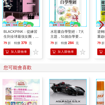
BLACKPINK：從練習
水彩畫自學聖經：7大
逆轉
生到全球最強女團，看
主題，51個自學要
重啟
Jisoo、Jennie、
點，一本最全面的水彩
糖、
379
284
79
折
特價
元
79
折
特價
元
79
折
Ros?、Lisa 如何征服
繪畫技巧寶典！
炎，
世界，創造K-pop傳
復力
加入購物車
加入購物車
奇！
您可能會喜歡