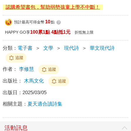
認購希望書包，幫助弱勢孩童上學不中斷！
10
預計最高可得金幣
點
?
100累1點 4點抵1元
HAPPY GO享
折抵無上限
分類：
電子書
＞
文學
＞
現代詩
＞
華文現代詩
追蹤
作者：
李修慧
追蹤
出版社：
木馬文化
追蹤
出版日：
2025/03/05
相關主題：
夏天適合讀詩集
活動訊息