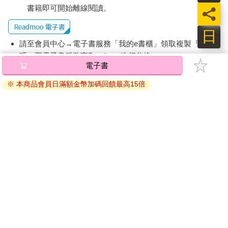
書籍即可開始離線閱讀。
員
日
請至會員中心→電子書服務「我的e書櫃」領取複製『兌換
碼』至電子書服務商Readmoo進行兌換。
電子書
退換貨須知：
※ 本商品會員日滿額金幣加碼回饋最高15倍
因版權保護，您在金石堂所購買的電子書僅能以金石堂專屬
的閱讀軟體開啟閱讀，無法以其他閱讀器或直接下載檔案。
依據「消費者保護法」第19條及行政院消費者保護處公告之
「通訊交易解除權合理例外情事適用準則」，非以有形媒介
提供之數位內容或一經提供即為完成之線上服務，經消費者
事先同意始提供。（如：電子書、電子雜誌、下載版軟體、
虛擬商品…等），
不受「網購服務需提供七日鑑賞期」的限
制
。為維護您的權益，建議您先使用「試閱」功能後再付款
購買。