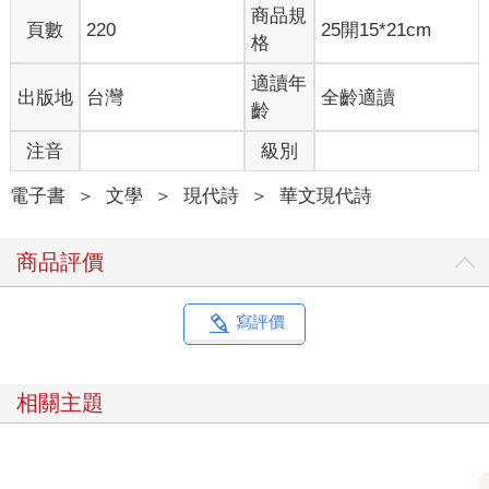
抵達，小而擁擠的晚餐街區
商品規
小餐館，議論如泉水充塞
頁數
220
25開15*21cm
格
「他回去了」老闆說
適讀年
出版地
台灣
全齡適讀
拇指插進白飯裡
齡
拔出的時候，沾走一粒米
我看著那碗飯
注音
級別
拇指與米騰出的
電子書
＞
文學
＞
現代詩
＞
華文現代詩
空缺位置——裡頭微縮著
一整座城鎮
商品評價
與之相應的生活負擔，以及
整個國家默許的資本主義的夢
就此壓在他
寫評價
墜落的
指
相關主題
以及隨著手指進入所有人的口腔
在濕潤裡化開、化開的
鹹味，不知來自何方