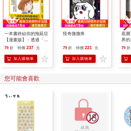
刻著她為孫兒，捐獻的名字
▎〈挖肩〉
把夫的手臂，鋪在熨板上
一本書終結你的拖延症
怪奇微微疼
底層
用高熱的鐵，壓平
【漫畫版】：透過「小
界的
熨斗弧線航行。她想起自己挖肩的洋裝，裸露，微涼
行動」打開大腦的行動
237
221
79
折
特價
元
79
折
特價
元
79
折
扁扁的，壓在平價網拍的視窗裡
開關，懶人也能變身
而夫的襯衫，一件上萬，不允許任何破洞，不需要
「行動派」的37個科
加入購物車
加入購物車
學方法
任何裸裎
挖開的地方
您可能會喜歡
四兩肉，有朵山茶開在肩與頰的凹陷
（每當穿那件洋裝，回到家，夫就吻她）
任人摘取，綠葉靜靜撒滿一身
伊甸的規則裡，葉都是要被奪去的
或者，添加一些什麼，例如絲襪與跟鞋
（有時她被這麼要求）
像小時候紙娃娃的關節