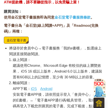
於是她重複重複，在午後片片塵埃裡
ATM提款機，請不要聽從指示，以免受騙上當！
她擺弄夫的身體，熨燙它，像船舷切開水面
購買須知：
她深知：
使用金石堂電子書服務即為同意
金石堂電子書服務條款
。
世界的幅員——
男人征服的慾望——
電子書分為「金石堂(線上閱讀+APP)」及「Readmoo(兌換
身體，不屬於女人自己——
碼)」兩種：
一痕勾著一痕。她只能壓平
這連鎖的縫針
將儲存於會員中心→電子書服務「我的e書櫃」，點選線上
閱讀直接開啟閱讀。
線上閱讀：
建議使用Chrome、Microsoft Edge 有較佳的線上瀏覽效
果， iOS 16 或以上版本，Android 6.0 以上版本，建議裝
置有6GB以上的記憶體，至少有 30 MB以上的容量。
離線閱讀：
APP下載：
iOS
Android
安裝電子書APP後，請依照提示登入「會員中心」→「我
的E書櫃」→「電子書APP通行碼/載具管理」，取得通行
會
碼再登入下載您所購買的電子書。完成下載後，點選任一