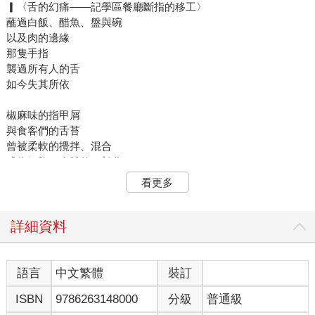
▎〈舌的幻痛——記學區餐廳斷指的移工〉
蘸過白飯、醋魚、盤與碗
以及肉的邊緣
那隻手指
襲過所有人的舌
如今失其所依
椒麻味的指甲屑
與食客們的舌苔
曾被柔軟的攪拌、混合
成為細胞，身體的一部分
看更多
蠕動、分泌、協助消化
那些舌，如今也能感受到
幻肢的痛嗎？——當手指落地
詳細資料
拌著胡椒的辣、魚露的甘和腥
伴著，我沒有聽見的救護車鳴笛
語言
中文繁體
裝訂
遠遠地，像把刀
ISBN
9786263148000
分級
普通級
切開省道，抵達小鎮