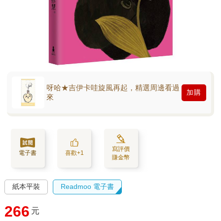
呀哈★吉伊卡哇旋風再起，精選周邊看過
加購
來
寫評價
電子書
喜歡+1
賺金幣
紙本平裝
Readmoo 電子書
266
元