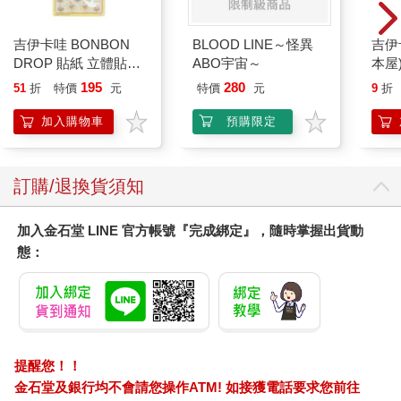
圓扁雙腳釘，世界把她們的關節扣住
只為了看盡她們的身體
吉伊卡哇 BONBON
BLOOD LINE～怪異
吉伊
在不同風格的窗景下：
DROP 貼紙 立體貼紙
ABO宇宙～
本屋
優雅歐洲，溫柔和風，或者美式熱情
水晶貼紙 手帳貼 裝飾
195
280
51
折
特價
元
特價
元
9
折
——他們野心所及
貼紙 手機貼紙 小八貓
兔兔 Chiikawa
加入購物車
預購限定
夫的視線，有時穿透她低胸的領口
滑開她縮腰的緊布
她不斷被挖開，胸口、肩窩、甚至內褲裡的陰部
訂購/退換貨須知
有時，又被緊緊纏住，腰身、臀部、乳房，以及
一雙紗質的眼睛
加入金石堂 LINE 官方帳號『完成綁定』，隨時掌握出貨動
她的視線，跟隨熨斗的航程
態：
掐進襯衫的縫線，一痕一痕
它平坦、透氣，包覆夫的整個靈魂
他用這樣的平整，出門，鎖門
被紛陳的話語和交際弄皺
於是開門
提醒您！！
鎖門，也興起了，弄皺什麼的慾望
金石堂及銀行均不會請您操作ATM! 如接獲電話要求您前往