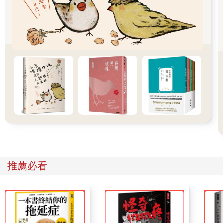
牠快速離開廚房、鑽出紙板
一邊竄動六條節肢一邊思索：
她的孫子越來越少探望
眼看暫時也不會有玄孫⋯⋯
牠召來自己的子嗣，領牠們抵達
骨與肉的豐山
牠在高處，看著這群背甲未亮、自己的孩子
催促：豐年不常有！快吃！
大多時候，牠只能淺嚐一些渣滓
每個月，甚至還有那麼兩天
鐵盆裡，只剩一落菜梗、幾滴素扁豆的湯汁
牠只能盡可能地吃、餓著回去
牠知道，這兩天，好的往往拿去祭祀
推薦必看
不遠處有間土地公廟
住那的同類說，每月這兩日
桌上瓜果生食，能連續享用好幾夜好幾日
牠也去過一次，於是了解
老屋內，所有粗食的意旨
廟門樑柱上，人類塊狀纏繞的文明