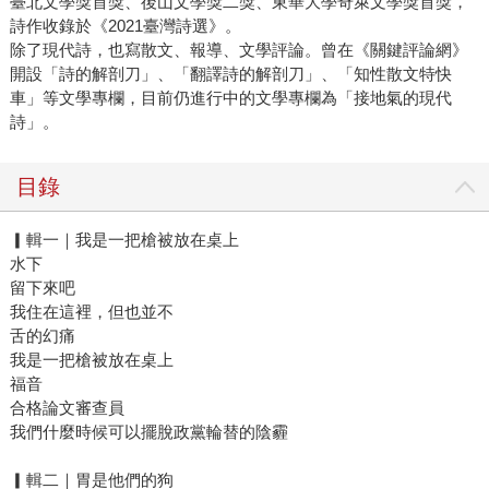
臺北文學獎首獎、後山文學獎二獎、東華大學奇萊文學獎首獎，
詩作收錄於《2021臺灣詩選》。
除了現代詩，也寫散文、報導、文學評論。曾在《關鍵評論網》
開設「詩的解剖刀」、「翻譯詩的解剖刀」、「知性散文特快
車」等文學專欄，目前仍進行中的文學專欄為「接地氣的現代
詩」。
目錄
▎輯一｜我是一把槍被放在桌上
水下
留下來吧
我住在這裡，但也並不
舌的幻痛
我是一把槍被放在桌上
福音
合格論文審查員
我們什麼時候可以擺脫政黨輪替的陰霾
▎輯二｜胃是他們的狗