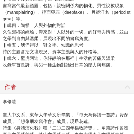
書寫當代最新議題，包括：親密關係內的物化、男性說教現象
（mansplaining）、挖面犯罪（deepfake）、月經汙名（period sti
gma）等。
▎輯四．陶貓｜人與外物的對話
久住郊鄉的經驗，帶來對「人以外的一切」的好奇與情感，並由
之學到自由與溫柔，展現出不同的書寫角度。
▎輯五．我們得以｜對文學、知識的思考
詩的主題含括文壇現況、資本主義與人的扞格等。
▎輯六．壁虎阿迪，你靜靜的在那裡｜生活的苦痛與溫柔
收錄單首長詩，與另一種生物對話出日常的壓力與焦慮。
作者
李修慧
臺大中文系、東華大學華文所畢業，「每天為你讀一首詩」資深
成員，「想像朋友寫作會」成員，現居花蓮。
詩集《身體演化我》獲「二〇二四年楊牧詩獎」。單篇詩作曾獲