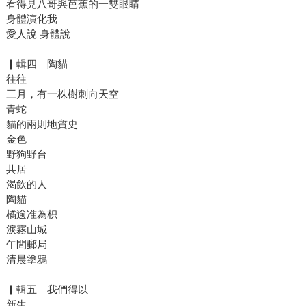
看得見八哥與芭蕉的一雙眼睛
身體演化我
愛人說 身體說
▎輯四｜陶貓
往往
三月，有一株樹刺向天空
青蛇
貓的兩則地質史
金色
野狗野台
共居
渴飲的人
陶貓
橘逾准為枳
淚霧山城
午間郵局
清晨塗鴉
▎輯五｜我們得以
新生