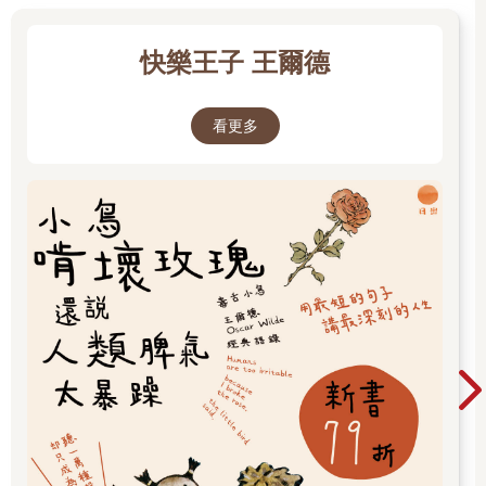
▎〈豐年〉
她吃力地按下按鍵，手背黑色青筋浮出
快樂王子 王爾德
電視暗掉。鬆開，她的手背安靜下來
只剩湖樣的皺褶，散在她布滿暗礁的皮膚
曳著拖鞋，進臥房——手上與全身的波紋
看更多
漾進她老朽的夢裡
她吐出囈語，屋樑發酵
醉人的夢話中，牠爬進來
她儉省，紗門破了多年，僅用紙板擋起
牠身軀扁平，輕易鑽過縫隙
明亮的背翅擦出幾絲光
旋飛、漾在夜燈下。夢有了伴。
牠從容來到廚房
那只舊鐵鍋，時間的擦痕滿布其外
鍋內，高高聳立，廚餘的山
牠爬上全雞的骨頭、梨的甜籽、魚刺還沾著糖醋醬
今夕是豐年！牠想，她的孫子回來了