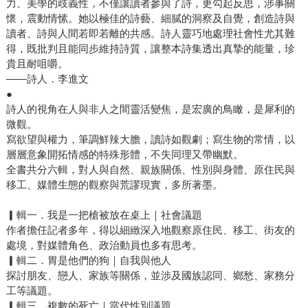
力、美學的歧義性，不僅讓讀者參與了詩，更勾起反思，涉事關
懷，震動情愫。她以極佳的詩藝、細膩的洞察及自覺，創造詩與
讀者、詩與人間若即若離的共感。詩人靈巧地處理社會性尤其難
得，既批判且能同步維持詩質，讓整本詩集透出真摯的能量，珍
貴且耐咀嚼。
——詩人．李進文
●
詩人的視角在人與非人之間靈活變焦，是宏廣的鳥瞰，是犀利的
微觀。
寫欲望與權力，筆調鮮辣大膽，讀詩如觀劇；寫生物的常情，以
層層意象開拓情感的特殊形體，不失同理又帶幽默。
全書共分六輯，對人與自然、親族關係、性別與身體、原住民與
移工、媒體生態的觀察與荒謬現實，多所著墨。
▎輯一．我是一把槍被放在桌上｜社會議題
作者擔任記者多年，得以細緻深入地觀察原住民、移工、街友的
處境，對媒體角色、政治動員也多有思考。
▎輯二．胃是他們的狗｜自我與他人
探討朋友、戀人、家族等關係，並涉及國族認同、鄉愁、家務分
工等議題。
▎輯三．複數的死亡｜當代性別議題