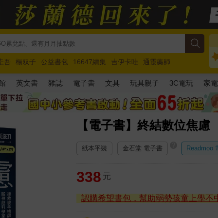
圭吾
楊双子
公益書包
16647續集
吉伊卡哇
通靈藥師
路邊攤新作
馬斯克
玩具總動員5
超慢跑
館
英文書
雜誌
電子書
文具
玩具親子
3C電玩
家
【電子書】終結數位焦慮
?
紙本平裝
金石堂 電子書
Readmoo
338
元
認購希望書包，幫助弱勢孩童上學不