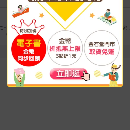
i-Fi Choice國際中文版副總編輯、《潮人物雜誌》美劇專欄
、《叢林：關於地球生命與人類文明的大歷史》等書。