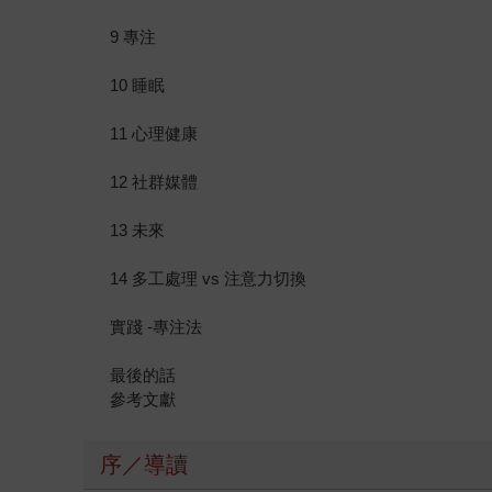
9 專注
10 睡眠
11 心理健康
12 社群媒體
13 未來
14 多工處理 vs 注意力切換
實踐 -專注法
最後的話
參考文獻
序／導讀