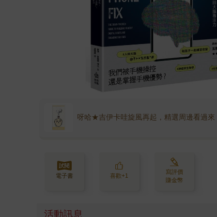
呀哈★吉伊卡哇旋風再起，精選周邊看過來
寫評價
電子書
喜歡+1
賺金幣
活動訊息