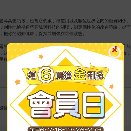
體等具體領域，檢視它們跟手機使用以及數位世界之間的複雜關係。
批判性地檢視這些領域與科技的關聯，制定個性化的改進策略，從而
，把你的認知健康，保持並增強在最佳狀態。
題的習慣通常圍繞著智慧型手機（也就是我們手上這部最個人化且無
，我還會用到「網路世界」、「數位世界」和「虛擬世界」等術語，
用程式，和網路平台等。
設醫院，目前主要研究帕金森氏症。