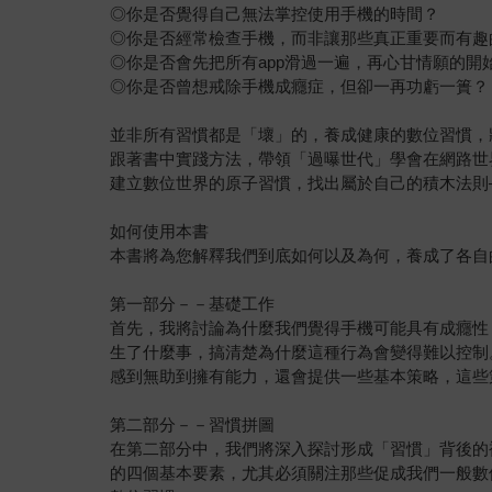
◎你是否覺得自己無法掌控使用手機的時間？
◎你是否經常檢查手機，而非讓那些真正重要而有趣
◎你是否會先把所有app滑過一遍，再心甘情願的開
◎你是否曾想戒除手機成癮症，但卻一再功虧一簣？
並非所有習慣都是「壞」的，養成健康的數位習慣，
跟著書中實踐方法，帶領「過曝世代」學會在網路世
建立數位世界的原子習慣，找出屬於自己的積木法則
如何使用本書
本書將為您解釋我們到底如何以及為何，養成了各自
第一部分－－基礎工作
首先，我將討論為什麼我們覺得手機可能具有成癮性
生了什麼事，搞清楚為什麼這種行為會變得難以控制
感到無助到擁有能力，還會提供一些基本策略，這些
第二部分－－習慣拼圖
在第二部分中，我們將深入探討形成「習慣」背後的
的四個基本要素，尤其必須關注那些促成我們一般數