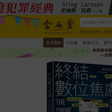
國中自修評量
東野
唯紅花綻放
奧德賽
會員獎勵
中文書
動漫ACG
親子