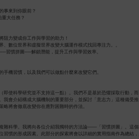
的事來到你眼前？
始重大任務？
將阻力變成你工作與學習的助力！
界、數位世界和虛擬世界改變大腦運作模式找回專注力。。
──習慣拼圖──解鎖潛能，提升工作與學習效率。
的手機習慣，以及我們可以做點什麼來改變它們。
（即使科學研究並不支持這一點）。我們不是基於恐懼採取行動，而
。我會介紹構成大腦機制的重要部分，並探討「意志力」這種備受推
策略將會徹底改變你在應對困難時的作法。
複雜科學。我將向各位介紹我獨特的方法論——「習慣拼圖」。這個
位習慣的形成因素。此部分的探索將會以詳細的實用指南作為總結，