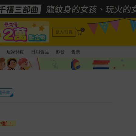
0
登入/註冊
電
居家休閒
日用食品
影音
售票
 電子書
中斷！