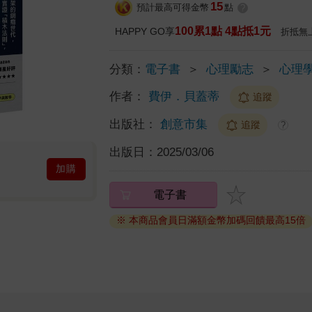
15
預計最高可得金幣
點
?
100累1點 4點抵1元
HAPPY GO享
折抵無
分類：
電子書
＞
心理勵志
＞
心理
作者：
費伊．貝蓋蒂
追蹤
出版社：
創意市集
追蹤
?
出版日：
2025/03/06
加購
電子書
※ 本商品會員日滿額金幣加碼回饋最高15倍