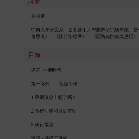
譯者
吳國慶
中興大學外文系，台北藝術大學戲劇研究所畢業。曾任H
會思考》、《比特幤標準》、《區塊鏈的商業應用》
目錄
導言: 手機時代
第一部分－－基礎工作
1 手機讓你上癮了嗎？
2 執行功能和自動駕駛
3 執行電池
實踐 - 基礎工具組