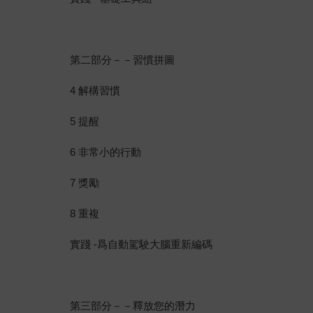
第二部分－－習慣拼圖
4 解構習慣
5 提醒
6 非常小的行動
7 獎勵
8 重複
實踐 -爲自動駕駛大腦重新編碼
第三部分－－釋放您的潛力