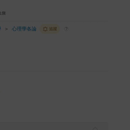
上限
學
＞
心理學各論
追蹤
?