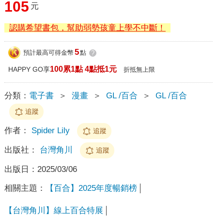
105
元
認購希望書包，幫助弱勢孩童上學不中斷！
5
預計最高可得金幣
點
?
100累1點 4點抵1元
HAPPY GO享
折抵無上限
分類：
電子書
＞
漫畫
＞
GL /百合
＞
GL /百合
追蹤
作者：
Spider Lily
追蹤
出版社：
台灣角川
追蹤
出版日：
2025/03/06
相關主題：
【百合】2025年度暢銷榜
【台灣角川】線上百合特展