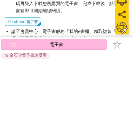
碼再登入下載您所購買的電子書。完成下載後，點選任一
書籍即可開始離線閱讀。
請至會員中心→電子書服務「我的e書櫃」領取複製『兌換
碼』至電子書服務商Readmoo進行兌換。
電子書
退換貨須知：
※ 金石堂電子書怎麼看
因版權保護，您在金石堂所購買的電子書僅能以金石堂專屬
的閱讀軟體開啟閱讀，無法以其他閱讀器或直接下載檔案。
依據「消費者保護法」第19條及行政院消費者保護處公告之
「通訊交易解除權合理例外情事適用準則」，非以有形媒介
提供之數位內容或一經提供即為完成之線上服務，經消費者
事先同意始提供。（如：電子書、電子雜誌、下載版軟體、
虛擬商品…等），
不受「網購服務需提供七日鑑賞期」的限
制
。為維護您的權益，建議您先使用「試閱」功能後再付款
購買。