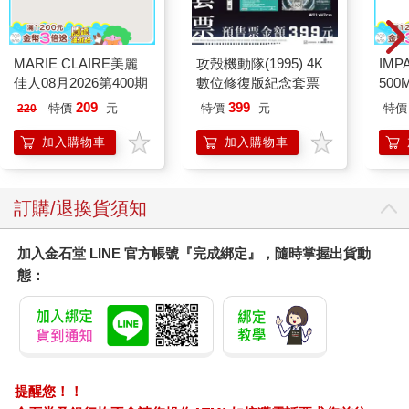
MARIE CLAIRE美麗
攻殼機動隊(1995) 4K
IM
佳人08月2026第400期
數位修復版紀念套票
500
IM0
209
399
特價
元
特價
元
特價
220
加入購物車
加入購物車
訂購/退換貨須知
加入金石堂 LINE 官方帳號『完成綁定』，隨時掌握出貨動
態：
提醒您！！