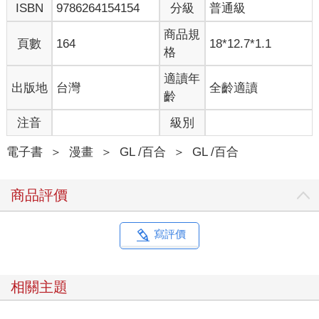
ISBN
9786264154154
分級
普通級
商品規
頁數
164
18*12.7*1.1
格
適讀年
出版地
台灣
全齡適讀
齡
注音
級別
電子書
＞
漫畫
＞
GL /百合
＞
GL /百合
商品評價
寫評價
相關主題