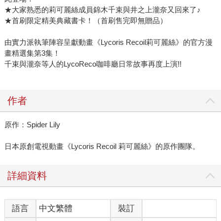
★大家熟悉的莉可麗絲成員錦木千束與井之上瀧奈又回來了♪
★首刷限定精美典藏書卡！（首刷售完即無贈品）
由實力派執筆陣容呈獻動畫《Lycoris Recoil莉可麗絲》的官方漫
畫精選集第3集！
千束與瀧奈等人的LycoReco咖啡廳日常故事再度上演!!
作者
原作：Spider Lily
日本原創電視動畫《Lycoris Recoil 莉可麗絲》的原作團隊。
詳細資料
語言
中文繁體
裝訂