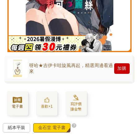
呀哈★吉伊卡哇旋風再起，精選周邊看過
加購
來
寫評價
電子書
喜歡+1
賺金幣
?
紙本平裝
金石堂 電子書