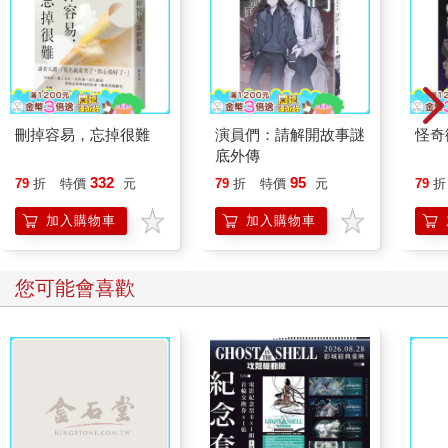
刪掉容易，忘掉很難
演員們：請解開故事謎
怪奇
底外傳
332
95
79
折
特價
元
79
折
特價
元
79
折
加入購物車
加入購物車
您可能會喜歡