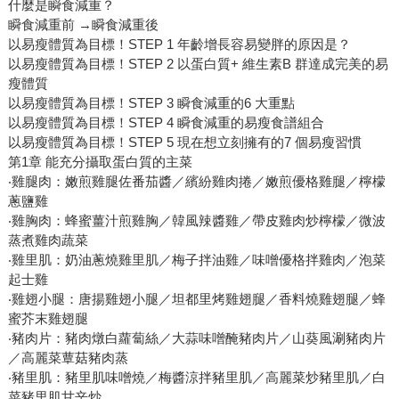
什麼是瞬食減重？
瞬食減重前 →瞬食減重後
以易瘦體質為目標！STEP 1 年齡增長容易變胖的原因是？
以易瘦體質為目標！STEP 2 以蛋白質+ 維生素B 群達成完美的易
瘦體質
以易瘦體質為目標！STEP 3 瞬食減重的6 大重點
以易瘦體質為目標！STEP 4 瞬食減重的易瘦食譜組合
以易瘦體質為目標！STEP 5 現在想立刻擁有的7 個易瘦習慣
第1章 能充分攝取蛋白質的主菜
‧雞腿肉：嫩煎雞腿佐番茄醬／繽紛雞肉捲／嫩煎優格雞腿／檸檬
蔥鹽雞
‧雞胸肉：蜂蜜薑汁煎雞胸／韓風辣醬雞／帶皮雞肉炒檸檬／微波
蒸煮雞肉蔬菜
‧雞里肌：奶油蔥燒雞里肌／梅子拌油雞／味噌優格拌雞肉／泡菜
起士雞
‧雞翅小腿：唐揚雞翅小腿／坦都里烤雞翅腿／香料燒雞翅腿／蜂
蜜芥末雞翅腿
‧豬肉片：豬肉燉白蘿蔔絲／大蒜味噌醃豬肉片／山葵風涮豬肉片
／高麗菜蕈菇豬肉蒸
‧豬里肌：豬里肌味噌燒／梅醬涼拌豬里肌／高麗菜炒豬里肌／白
菜豬里肌甘辛炒