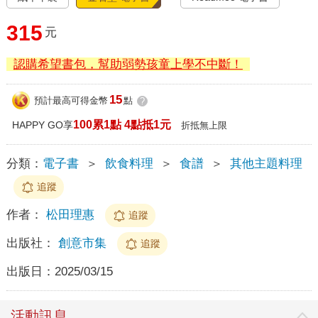
315
元
認購希望書包，幫助弱勢孩童上學不中斷！
15
預計最高可得金幣
點
?
100累1點 4點抵1元
HAPPY GO享
折抵無上限
分類：
電子書
＞
飲食料理
＞
食譜
＞
其他主題料理
追蹤
作者：
松田理惠
追蹤
出版社：
創意市集
追蹤
出版日：
2025/03/15
活動訊息