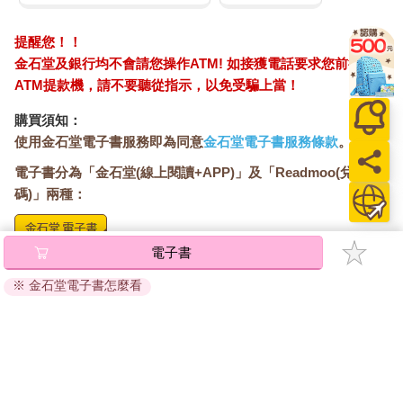
提醒您！！
金石堂及銀行均不會請您操作ATM! 如接獲電話要求您前往
ATM提款機，請不要聽從指示，以免受騙上當！
購買須知：
使用金石堂電子書服務即為同意
金石堂電子書服務條款
。
電子書分為「金石堂(線上閱讀+APP)」及「Readmoo(兌換
碼)」兩種：
電子書
將儲存於會員中心→電子書服務「我的e書櫃」，點選線上
閱讀直接開啟閱讀。
※ 金石堂電子書怎麼看
線上閱讀：
建議使用Chrome、Microsoft Edge 有較佳的線上瀏覽效
果， iOS 16 或以上版本，Android 6.0 以上版本，建議裝
置有6GB以上的記憶體，至少有 30 MB以上的容量。
離線閱讀：