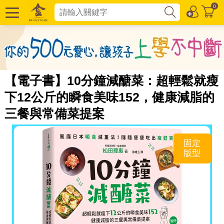
0
【電子書】10分鐘減醣菜：超輕鬆就瘦
下12公斤的瞬食美味152，健康減脂的
三餐與常備菜提案
固定
版型