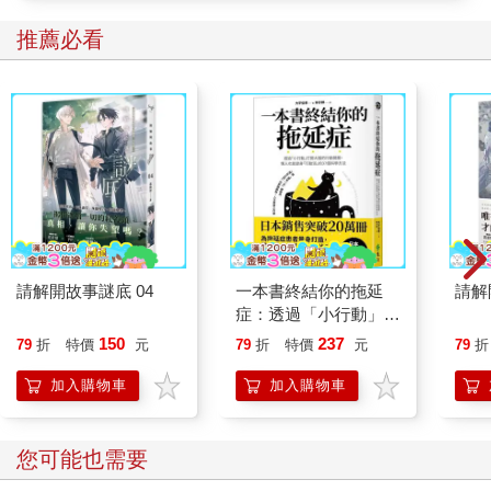
推薦必看
請解開故事謎底 04
一本書終結你的拖延
請解
症：透過「小行動」打
開大腦的行動開關，懶
150
237
79
折
特價
元
79
折
特價
元
79
折
人也能變身「行動派」
的37個科學方法
加入購物車
加入購物車
您可能也需要