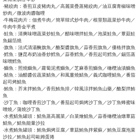
‧豬絞肉：香煎豆皮豬肉丸／高麗菜疊蒸豬絞肉／油豆腐青椒味噌
炒肉／微波肉醬咖哩
‧牛梅花肉片：佃煮牛肉／簡單韓式炒牛肉／根莖類蔬菜炒牛肉／
牛肉牛蒡金平煮
‧鮭魚：清爽味噌蔬菜炒鮭魚／醋味噌拌鮭魚／泡菜鮭魚／蕈菇鮭
魚錫箔燒
‧旗魚：法式清湯醃旗魚／酪梨醬旗魚／蒜香煎旗魚／優格拌旗魚
‧鱈魚：鹽昆布奶油香炒鱈魚／蒜香鱈魚／香煎起司鱈魚／錫箔蒸
味噌鱈魚
‧鰤魚：照燒鰤魚／蘿蔔泥煮鰤魚／芝麻香煎鰤魚／橄欖油漬鰤魚
‧鯖魚：油醋醬佐蔬菜鯖魚／和風薑燒鯖魚／義式咖哩鯖魚／番茄
起司烤鯖魚
‧鮪魚：芥末拌鮪魚／香煎鮪魚排／韓風涼拌鮪魚山藥／酪梨拌鮪
魚
‧沙丁魚：咖哩香煎沙丁魚／番茄起司焗烤沙丁魚／沙丁魚蜂蜜味
噌燒／蒲燒沙丁魚
‧水煮鯖魚罐頭：鯖魚蒸高麗菜／白菜燴鯖魚／蒜香橄欖油燉蕈菇
鯖魚／鯖魚能量沙拉
‧水煮鮪魚罐頭：鮪魚焗烤豆腐／蕈菇鮪魚拌紫蘇／鮪魚豆腐泡菜
沙拉／鮪魚起司歐姆蛋捲