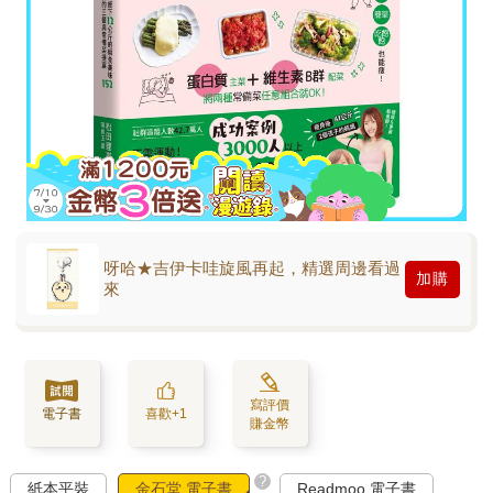
呀哈★吉伊卡哇旋風再起，精選周邊看過
加購
來
寫評價
電子書
喜歡+1
賺金幣
?
紙本平裝
金石堂 電子書
Readmoo 電子書