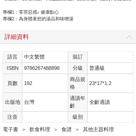
專欄1：零罪惡感♪ 健康點心
專欄2：為身體著想的湯品和味噌湯
詳細資料
語言
中文繁體
裝訂
ISBN
9786267488898
分級
普通級
商品規
頁數
192
23*17*1.2
格
適讀年
出版地
台灣
全齡適讀
齡
注音
級別
電子書
＞
飲食料理
＞
食譜
＞
其他主題料理