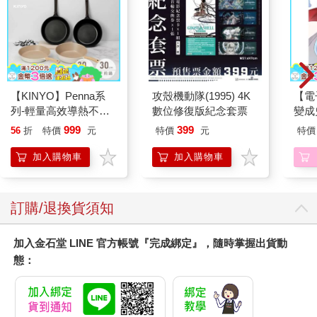
【KINYO】Penna系
攻殼機動隊(1995) 4K
【電
列-輕量高效導熱不沾
數位修復版紀念套票
變成
平煎鍋30cm
(小說
999
399
56
折
特價
元
特價
元
特價
加入購物車
加入購物車
訂購/退換貨須知
加入金石堂 LINE 官方帳號『完成綁定』，隨時掌握出貨動
態：