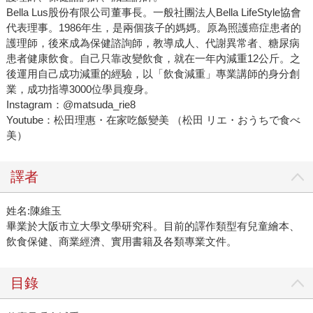
Bella Lus股份有限公司董事長。一般社團法人Bella LifeStyle協會
代表理事。1986年生，是兩個孩子的媽媽。原為照護癌症患者的
護理師，後來成為保健諮詢師，教導成人、代謝異常者、糖尿病
患者健康飲食。自己只靠改變飲食，就在一年內減重12公斤。之
後運用自己成功減重的經驗，以「飲食減重」專業講師的身分創
業，成功指導3000位學員瘦身。
Instagram：@matsuda_rie8
Youtube：松田理惠・在家吃飯變美 （松田 リエ・おうちで食べ
美）
譯者
姓名:陳維玉
畢業於大阪市立大學文學研究科。目前的譯作類型有兒童繪本、
飲食保健、商業經濟、實用書籍及各類專業文件。
目錄