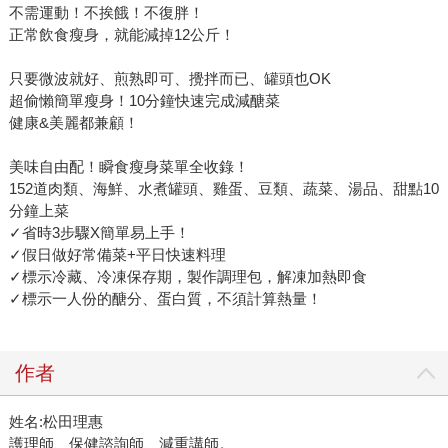
不需運動！不挨餓！不復胖！
正常飲食瘦身，就能減掉12公斤！
只要微波就好、煎熟即可、攪拌而已、罐頭也OK
超偷懶簡單瘦身！10分鐘快速完成減醣菜
健康&美麗都兼顧！
美味自由配！瞬食瘦身菜單全收錄！
152道肉類、海鮮、水煮罐頭、雞蛋、豆類、蔬菜、湯品、甜點10
分鐘上菜
✓省時3步驟X簡單易上手！
✓假日做好常備菜+平日快速料理
✓標示冷藏、冷凍保存期，製作調理包，解凍加熱即食
✓標示一人份的醣分、蛋白質，不須計算熱量！
作者
姓名:松田理惠
護理師、保健諮詢師、減重講師。