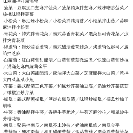
味麻油拌洋蔥海帶
‧菠菜：豆腐泥白芝麻拌菠菜／菠菜鮪魚拌芝麻／辣味噌炒菠菜／
核桃味噌拌菠菜
‧小松菜：麻油燴小松菜／小松菜拌烤海苔／小松菜拌山葵／蒜味
麻油拌小松菜
‧青花菜：韓式拌青花菜／義式蒜香青花菜／泡菜起司青花菜／涼
拌烤青花菜
‧綠蘆筍：輕炒蒜香蘆筍／義式醋漬蘆筍鮭魚／烤蘆筍佐起司／蘆
筍拌芝麻
‧白蘿蔔：紅白蘿蔔甜醋漬／白蘿蔔蕈菇微波煮／快速白蘿蔔沙拉
／滿滿芝麻白蘿蔔金平
‧大白菜：大白菜甜醋漬／辣油拌大白菜／芝麻醋拌大白菜／乾拌
大白菜韮菜小魚
‧芹菜：義式醋漬三色芹菜／和風炒芹菜油豆腐／奶油炒芹菜菇菇
／橄欖油炒芹菜
‧櫛瓜：義式醋煎櫛瓜／鹽昆布櫛瓜漬／味噌炒櫛瓜／櫛瓜炒柚子
胡椒
‧牛蒡：醬油醋拌牛蒡／香酥牛蒡脆片／牛蒡芝麻沙拉／和風炒牛
蒡櫻花蝦
‧南瓜：堅果拌南瓜／南瓜芥末沙拉／奶油南瓜條／南瓜金平
‧蕈菇類：醃梅滑菇／和風醋醃蕈菇／酒蒸蕈菇／泡菜拌蕈菇韮菜