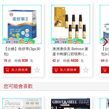
【台糖】衛舒寧(3gx30
澳洲澳倍美 Belrose 麥
【台
包)
蘆卡蜂膠口腔噴劑-(6
包)x
入組 25ml/瓶)
839
4430
78
折
特價
元
42
折
特價
元
69
折
加入購物車
加入購物車
您可能會喜歡