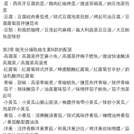
‧蛋：西班牙豆腐烘蛋／雞肉紅椒烤蛋／微波茶碗蒸／納豆泡菜煎
蛋
‧豆腐：豆腐絞肉番茄煮／韓式豆腐泡菜煎餅／烤起司油豆腐／豆
腐蘿蔔苗拌鹽昆布
‧豆類：和風乾咖哩／豆渣起司麻糬／義大利蔬菜豆豆湯／大豆鮪
魚甜辣炒
第2章 能充分攝取維生素B群的配菜
‧高麗菜：高麗菜拌芝麻小魚／高麗菜拌梅子鰹魚／微波快速醃漬
高麗菜／高麗菜高湯煮
‧紅蘿蔔：紅蘿蔔韓式拌菜／蜂蜜醋醃紅蘿蔔／紅蘿蔔甘辛炒／奶
油乳酪拌紅蘿蔔
‧青椒．甜椒：高湯青椒煮／青椒鯖魚／鹽昆布拌青椒／辣拌青椒
‧茄子：辣味醃茄子／油蒸薑味茄子／味噌拌茄子鮪魚／茄子泡菜
起司
‧小黃瓜：小黃瓜山藥山葵漬／梅醬拌海帶小黃瓜／辣炒小黃瓜／
泡菜拌小黃瓜
‧番茄．小番茄：清爽醃漬番茄／韓式風味拌番茄／橄欖油烤番茄
／番茄酪梨醬油漬
‧洋蔥：涼拌香酥洋蔥蕈菇／和風洋蔥沙拉／烤洋蔥佐味噌醬／蒜