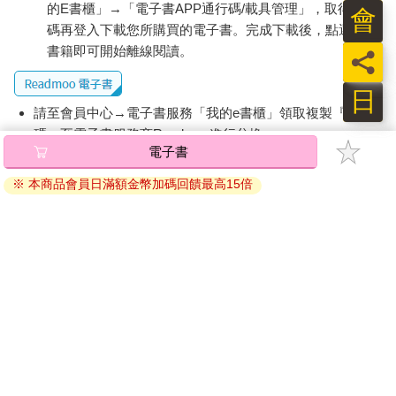
的E書櫃」→「電子書APP通行碼/載具管理」，取得通行
會
碼再登入下載您所購買的電子書。完成下載後，點選任一
書籍即可開始離線閱讀。
員
日
請至會員中心→電子書服務「我的e書櫃」領取複製『兌換
碼』至電子書服務商Readmoo進行兌換。
電子書
退換貨須知：
※ 本商品會員日滿額金幣加碼回饋最高15倍
因版權保護，您在金石堂所購買的電子書僅能以金石堂專屬
的閱讀軟體開啟閱讀，無法以其他閱讀器或直接下載檔案。
依據「消費者保護法」第19條及行政院消費者保護處公告之
「通訊交易解除權合理例外情事適用準則」，非以有形媒介
提供之數位內容或一經提供即為完成之線上服務，經消費者
事先同意始提供。（如：電子書、電子雜誌、下載版軟體、
虛擬商品…等），
不受「網購服務需提供七日鑑賞期」的限
制
。為維護您的權益，建議您先使用「試閱」功能後再付款
購買。