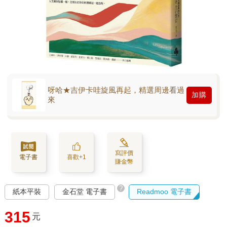
呀哈★吉伊卡哇旋風再起，精選周邊看過
加購
來
寫評價
電子書
喜歡+1
賺金幣
?
紙本平裝
金石堂 電子書
Readmoo 電子書
315
元