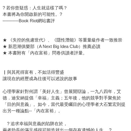
? 若你曾疑惑：人生就這樣了嗎？
本書將為你開啟新的可能性。?
─────Book Riot網站書評
★ 《失控的焦慮世代》、《隱性潛能》等重量級作者一致推崇
★ 新思潮俱樂部（A Next Big Idea Club）推薦必讀
★ 本書附有「內在富裕」問卷供讀者評量。
▏與其死得富有，不如活得豐盛
讓現在的經歷成為往後可以述說的故事
心理學家針對何謂「美好人生」曾展開辯論，一九八四年，艾
德．迪安納提倡「幸福」主義；五年後，他的競爭對手聚焦於
「目的與意義」。如今，當代最受矚目的心理學者大石繁宏則提
出另一種論點--「內在富裕」。
? 追求幸福與意義的陷阱在於，
兩者助長的滿足感很可能造就出一個存有遺憾的人生。 ?