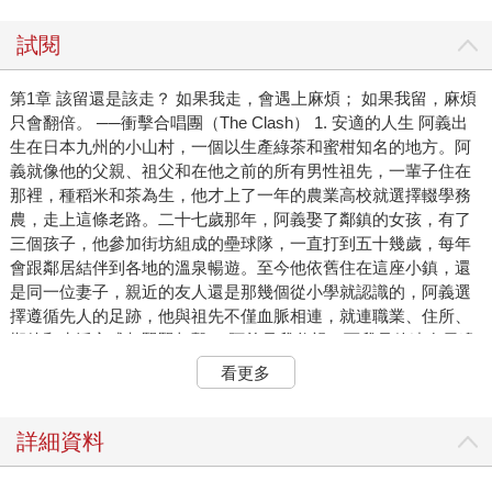
試閱
第1章 該留還是該走？ 如果我走，會遇上麻煩； 如果我留，麻煩
只會翻倍。 ──衝擊合唱團（The Clash） 1. 安適的人生 阿義出
生在日本九州的小山村，一個以生產綠茶和蜜柑知名的地方。阿
義就像他的父親、祖父和在他之前的所有男性祖先，一輩子住在
那裡，種稻米和茶為生，他才上了一年的農業高校就選擇輟學務
農，走上這條老路。二十七歲那年，阿義娶了鄰鎮的女孩，有了
三個孩子，他參加街坊組成的壘球隊，一直打到五十幾歲，每年
會跟鄰居結伴到各地的溫泉暢遊。至今他依舊住在這座小鎮，還
是同一位妻子，親近的友人還是那幾個從小學就認識的，阿義選
擇遵循先人的足跡，他與祖先不僅血脈相連，就連職業、住所、
期待和生活方式都緊緊相繫。 阿義是我父親，而我是他遠在天邊
的兒子。我剛過完十八歲生日後，花了整整十八天才從我住的小
看更多
山村來到東京上大學。大四那年，我獲得國際扶輪社（Rotary
International）的獎學金，到緬因州留學。留學的課程開始前，我
先到紐約市的史泰登島（Staten Island）去參加暑期英語課程，當
詳細資料
時我剛和東京的女友分手，對談戀愛心灰意冷，只想把英文讀
好，但我認識了一位韓國學生並墜入愛河，當時她即將前往波士