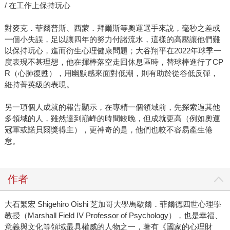
/ 在工作上保持玩心
對麥克．菲爾普斯、西蒙．拜爾斯等奧運選手來說，毫秒之差或
一個小失誤，足以讓四年的努力付諸流水，這樣的高壓讓他們難
以保持玩心，進而衍生心理健康問題；大谷翔平在2022年球季一
度表現不甚理想，他在揮棒落空走回休息區時，替球棒進行了CP
R（心肺復甦），用幽默感來面對低潮，則有助於從谷低反彈，
維持菁英級的表現。
另一項個人成就的報告顯示，在專精一個領域前，先探索過其他
多領域的人，雖然達到巔峰的時間較晚，但成就更高（例如奧運
冠軍或諾貝爾獎得主），更神奇的是，他們也較不容易產生倦
怠。
作者
大石繁宏 Shigehiro Oishi 芝加哥大學馬歇爾．菲爾德四世心理學
教授（Marshall Field IV Professor of Psychology），也是幸福、
意義與文化等領域最具權威的人物之一，著有《國家的心理財