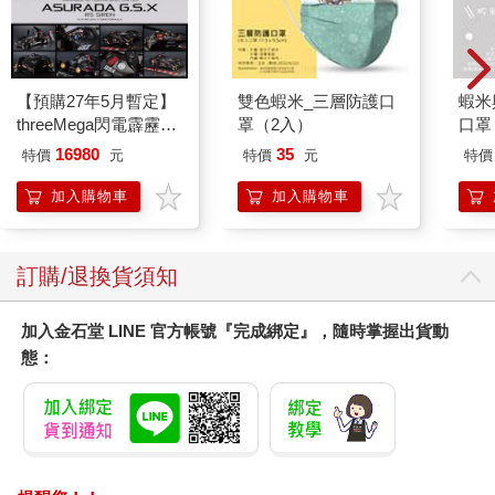
【預購27年5月暫定】
雙色蝦米_三層防護口
蝦米
threeMega閃電霹靂車
罩（2入）
口罩
VA Hi-SPEC UNITED
16980
35
特價
元
特價
元
特價
阿斯拉 G.S.X RS
SIREN 黑色限定
加入購物車
加入購物車
訂購/退換貨須知
加入金石堂 LINE 官方帳號『完成綁定』，隨時掌握出貨動
態：