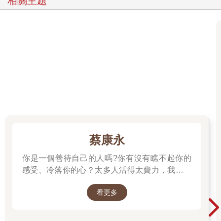
相關主題
活，希望每個禮拜能有個晚上跟老朋友喝個小酒，回憶學生時
代，聊聊農事，但老實說，我知道自己不可能過那樣的生活，因
為我極度渴望見識外面的世界，渴望到無法遵循祖先一路走來的
一成不變的生活。 2. 幸福、意義及其他 我回想在高中畢業時，面
對衝擊合唱團（The Clash）那句不朽歌詞的提問：「我該留還是
該走」，那時答案很簡單，走就對了。但隨著年紀增長，這問題
也愈來愈難回答，幾十年來，它已經成為我個人生活和學術研究
的核心。我猜想大部分的讀者也曾經問過自己相同的問題，不只
一、兩次，而是很多很多次。你們之中的一些人或許就像我父親
那樣，忠誠、謹慎且念舊，將安定列為人生的優先；有些人或許
比較像我，對外界的變化敏感、異想天開、愛冒險，擁抱大膽探
險的人生。當然，安定和變動的人生；單純與高潮迭起的人生；
舒適和挑戰的人生；傳統與非傳統的人生，這之間存在著利弊得
蔡康永
失，但是，哪一種才能讓我們更接近「美好」的人生呢？ 要回答
這個問題，我會汲取我數十年來的心理科學研究，輔以現有文
你是一個善待自己的人嗎?你有沒有瞧不起你的
學、電影、哲學著作中的案例資料，但我們首先要問的是，究竟
感受、冷落你的心？太多人活得太費力，我想為
什麼是美好的人生？ 當《金翅雀》（The Goldfinch）的作者唐
大家、包括我自己，找到比較省力、又能活得更
娜．塔特（Donna Tartt）被問到她在這本小說中想探討什麼問題
看更多
舒服、也更滿足的方法。所以我寫了這本書。
時，她回答：「什麼是美好的人生……是讓自己感到幸福？是屬
──蔡康永
於個人的幸福？還是哪怕犧牲自己的幸福也要讓別人幸福？」塔
特的提問值得深思。我們是否應該努力追求幸福？還是先努力使