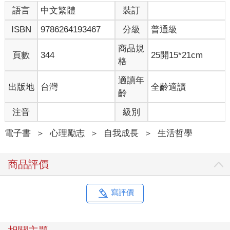
頓讀研究所，我則是即將去緬因州的劉易斯頓（Lewiston）留學
語言
中文繁體
裝訂
一年。一九九一至九二年的那個學年間，我每週末搭灰狗巴士去
ISBN
9786264193467
分級
普通級
波士頓看她，到了五月，我必須回東京，儘管我在留學前的生涯
規劃是去日本的文部省工作，全然沒有打算在美國念研究所，但
商品規
那時我已下定決心要回美國。一九九三年六月畢業後，我離開日
頁數
344
25開15*21cm
格
本，從此不再回去，之後流轉於紐約市、伊利諾州香檳市
（Champaign）、明尼蘇達州明尼亞波里斯市（Minneapolis）、
適讀年
出版地
台灣
全齡適讀
維吉尼亞州夏洛特鎮（Charlottesville）等地，最後在芝加哥落
齡
腳。在這過程中，我娶了在史泰登島認識的韓國女孩，我們的兩
個孩子分別出生在兩個不同的城市。我已經多年沒有和任何一位
注音
級別
兒時的友人見面。 離開家鄉三十年後，隨著年紀增長，加上試著
維持家族的情感聯繫，我經常納悶著我的人生怎麼會與父親的人
電子書
＞
心理勵志
＞
自我成長
＞
生活哲學
生差距如此之大，我想知道為何他有機會卻不離開家鄉，相反
地，我也想知道自己為何如此漂泊。 父親的人生安定、熟悉且舒
商品評價
適。春季的年度賞櫻會，夏季的盆踴祭典，秋季的賞楓之旅，冬
季的溫泉。安適美好的人生。相反地，我的人生一點也不安定、
一點也不熟悉，承受著更多壓力，來自授課、批改成績和寫作截
寫評價
止日期，當中混雜著無數次被拒之門外的經驗（例如：申請經
費、論文、書籍企劃提案、應徵工作等）。雖然我多半時間熱愛
著自己的工作，但有時我真心忌妒父親那單純、怡然自得的生