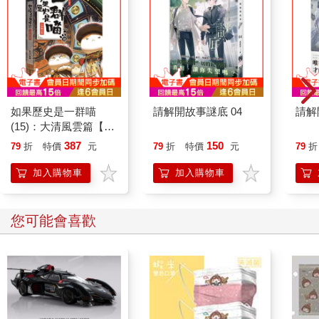
像是沒有說出「我愛你」，或沒有回學校繼續進修，有些人過著
自我犧牲與美德的人生，卻錯過種種機會，最終招致更多的遺憾
和悔恨；自我犧牲確實令人敬佩，但是把自我犧牲擺第一位，可
能會使你看不見自己的渴望和理想，直到感覺人生不再真實。法
國哲學家尚保羅．沙特（Jean-Paul Sartre）會將之稱為「自欺」
（bad faith）的人生，托妮．莫里森（Toni Morrison）的小說《秀
拉》（Sula）中就出現了這樣的例子，書中的妮爾．萊特（Nel
如果歷史是一群喵
請解開故事謎底 04
請解
Wright）擱置了兒時的冒險」夢想，按著家人的期待扮演完美妻
(15)：大清風雲篇【萌
子與母親的角色。
貓漫畫學歷史】
387
150
79
折
特價
元
79
折
特價
元
79
折
加入購物車
加入購物車
您可能會喜歡