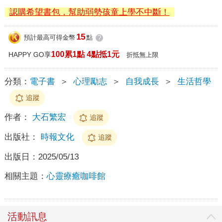
認購希望書包，幫助弱勢孩童上學不中斷！
15
預計最高可得金幣
點
?
100累1點 4點抵1元
HAPPY GO享
折抵無上限
分類：
電子書
＞
心理勵志
＞
自我成長
＞
生活哲學
追蹤
作者：
大石繁宏
追蹤
出版社：
時報文化
追蹤
出版日：
2025/05/13
相關主題：
心靈療癒咖啡館
活動訊息