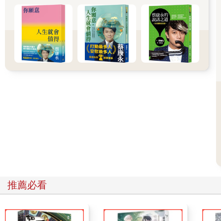
他人幸福，然後才想到自己？ 首先，什麼是個人的幸福？什麼使
你幸福？是能夠隨心所欲做自己想做的事？還是追求並完成事業
目標？又或是到海邊玩耍或是做spa？我在人生中曾經做過很多自
私的決定，包括在我兒子們還就讀初高中時搬到紐約，到一所聲
譽卓著的學校工作，儘管兒子不想離開家鄉和他們的朋友，我還
是選擇使個人的幸福極大化，而到頭來，我並不覺得自己更幸
福。相反地，我父親則決定留在家鄉，或許是為了使我母親和其
他人幸福而犧牲了他自己。如果搬到縣內另一個熱鬧的城市，他
賺的錢大概會多很多。諷刺的是多年後，他對當初決定的滿意程
度似乎高於我，這聽起來像是什麼中國諺語的故事，卻闡釋了一
個更大的真理：心理學的研究顯示，試圖使他人幸福將使你幸
福，而試圖使自己幸福，卻往往無法如願。心理學家發現，利他
目標的花費、寫感謝信、懷抱知足心態（也就是安於所有），都
能提升幸福的程度，父親如此幸福的主要原因，可能是他調整自
己的期望，珍惜在田裡的每一天，享受老伴在身邊的小確幸。 父
親的美好人生，關鍵或許在他決定將他人（包括我母親和家族傳
推薦必看
統）的需求置於自己的需求之上，話雖如此，以自我犧牲與美德
為主軸的人生--或許可以被稱為「有意義的人生」--是無怨無悔的
人生嗎？人會為最近做過的事後悔，後悔說了不該說的話或是做
了不該做的事，然而從長遠來說，人會為自己沒有做的事後悔，