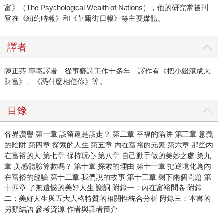
富》（The Psychological Wealth of Nations），他的研究常被刊
登在《紐約時報》和《華爾街日報》等主要媒體。
譯者
陳正芬 專職譯者，從事翻譯工作十多年，譯作有《把小錢滾成大
財富》、《憑什麼相信你》等。
目錄
各界讚譽 第一章 該留還是該走？ 第二章 幸福的陷阱 第三章 意義
的陷阱 第四章 探索的人生 第五章 內在富裕的元素 第六章 那些內
在富裕的人 第七章 保持玩心 第八章 自己動手做的美妙之處 第九
章 美感體驗算數嗎？ 第十章 探索的理由 第十一章 把逆境化為內
在富裕的經驗 第十二章 我們說的故事 第十三章 剩下兩個問題 第
十四章 了無遺憾的美好人生 謝詞 附錄一：內在富裕問卷 附錄
二：美好人生與五大人格特質的相關性統合分析 附錄三：本書的
另類結語 參考資源 作者與譯者簡介