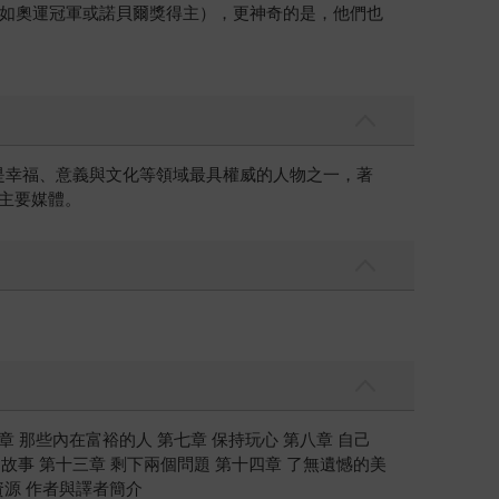
如奧運冠軍或諾貝爾獎得主），更神奇的是，他們也
hology），也是幸福、意義與文化等領域最具權威的人物之一，著
》等主要媒體。
章 那些內在富裕的人 第七章 保持玩心 第八章 自己
故事 第十三章 剩下兩個問題 第十四章 了無遺憾的美
資源 作者與譯者簡介