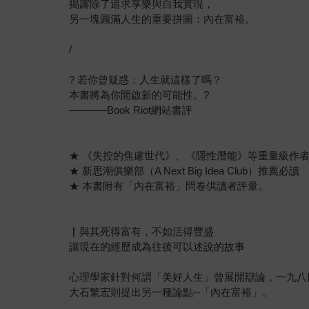
揭露除了追求享樂與自我實現，
另一塊圓滿人生的重要拼圖：內在富裕。
/
? 若你曾疑惑：人生就這樣了嗎？
本書將為你開啟新的可能性。?
─────Book Riot網站書評
★ 《失控的焦慮世代》、《隱性潛能》等重量級作
★ 新思潮俱樂部（A Next Big Idea Club）推薦必讀
★ 本書附有「內在富裕」問卷供讀者評量。
▏與其死得富有，不如活得豐盛
讓現在的經歷成為往後可以述說的故事
心理學家針對何謂「美好人生」曾展開辯論，一九八
大石繁宏則提出另一種論點--「內在富裕」。