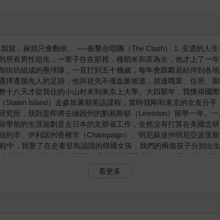
我留，麻煩只會翻倍。 ──衝擊合唱團（The Clash） 1. 安適
的所有男性祖先，一輩子住在那裡，種稻米和茶為生，他才上了一年
加街坊組成的壘球隊，一直打到五十幾歲，每年會跟鄰居結伴到各地
選擇遵循先人的足跡，他與祖先不僅血脈相連，就連職業、住所、期
天才從我住的小山村來到東京上大學。大四那年，我獲得國際扶輪社（Rota
taten Island）去參加暑期英語課程，當時我剛和東京的女友
究所，我則是即將去緬因州的劉易斯頓（Lewiston）留學一年
留學前的生涯規劃是去日本的文部省工作，全然沒有打算在美國念研
、伊利諾州香檳市（Champaign）、明尼蘇達州明尼亞波里斯市（M
哥落腳。在這過程中，我娶了在史泰登島認識的韓國女孩，我們的兩個孩子分
加上試著維持家族的情感聯繫，我經常納悶著我的人生怎麼會與父親
父親的人生安定、熟悉且舒適。春季的年度賞櫻會，夏季的盆踴祭典
看更多
受著更多壓力，來自授課、批改成績和寫作截止日期，當中混雜著無
自己的工作，但有時我真心忌妒父親那單純、怡然自得的生活，希望
生活，因為我極度渴望見識外面的世界，渴望到無法遵循祖先一路走來
h）那句不朽歌詞的提問：「我該留還是該走」，那時答案很簡單，走就