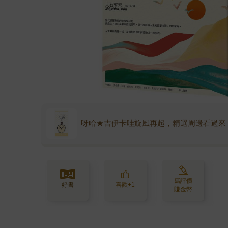
呀哈★吉伊卡哇旋風再起，精選周邊看過來
寫評價
好書
喜歡+1
賺金幣