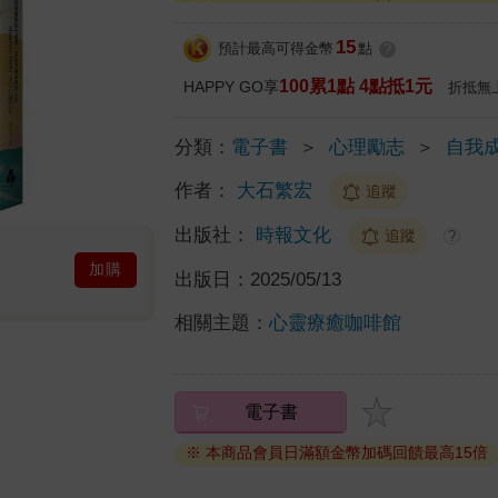
15
預計最高可得金幣
點
?
100累1點 4點抵1元
HAPPY GO享
折抵無
分類：
電子書
＞
心理勵志
＞
自我
作者：
大石繁宏
追蹤
出版社：
時報文化
追蹤
?
加購
出版日：
2025/05/13
相關主題：
心靈療癒咖啡館
電子書
※ 本商品會員日滿額金幣加碼回饋最高15倍