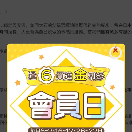
 ?
，穩定與安適。如同大石的父親選擇追隨歷代祖先的腳步，留在日本
時間拉長，人更會為自己沒做的事感到遺憾。當我們擁有愈多有趣的
遺憾的人生。 ?
度相關性，然而，不論是哪種性格的人都可透過練習改寫自己的故事
毫秒之差或一個小失誤，足以讓四年的努力付諸流水，這樣的高壓讓
走回休息區時，替球棒進行了CPR（心肺復甦），用幽默感來面對低