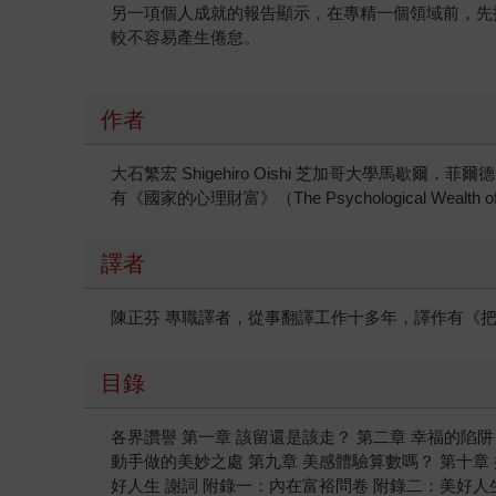
另一項個人成就的報告顯示，在專精一個領域前，先
較不容易產生倦怠。
作者
大石繁宏 Shigehiro Oishi 芝加哥大學馬歇爾．菲爾德
有《國家的心理財富》（The Psychological W
譯者
陳正芬 專職譯者，從事翻譯工作十多年，譯作有《
目錄
各界讚譽 第一章 該留還是該走？ 第二章 幸福的陷阱
動手做的美妙之處 第九章 美感體驗算數嗎？ 第十章
好人生 謝詞 附錄一：內在富裕問卷 附錄二：美好