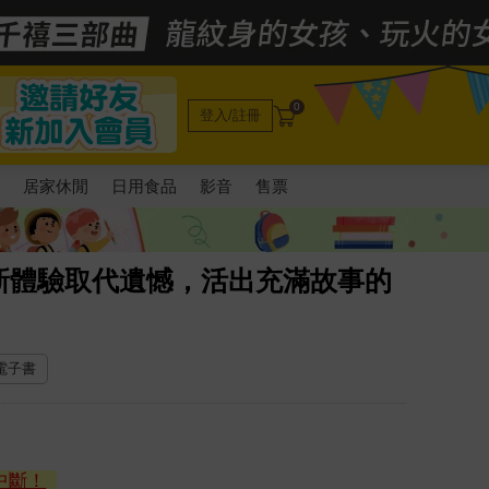
0
登入/註冊
電
居家休閒
日用食品
影音
售票
新體驗取代遺憾，活出充滿故事的
 電子書
中斷！