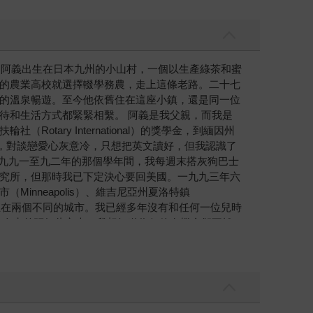
的人生 阿義出生在日本九州的小山村，一個以生產綠茶和蜜
的農業高校就選擇輟學務農，走上這條老路。二十七
的溫泉暢遊。至今他依舊住在這座小鎮，還是同一位
待和生活方式都緊緊相繫。 阿義是我父親，而我是
ry International）的獎學金，到緬因州
分手，對談戀愛心灰意冷，只想把英文讀好，但我認識了
。一九九一至九二年的那個學年間，我每週末搭灰狗巴士
究所，但那時我已下定決心要回美國。一九九三年六
inneapolis）、維吉尼亞州夏洛特鎮
別出生在兩個不同的城市。我已經多年沒有和任何一位兒時
的人生差距如此之大，我想知道為何他有機會卻不離
，秋季的賞楓之旅，冬季的溫泉。安適美好的人生。
數次被拒之門外的經驗（例如：申請經費、論文、書
每個禮拜能有個晚上跟老朋友喝個小酒，回憶學生時
的一成不變的生活。 2. 幸福、意義及其他 我回
對了。但隨著年紀增長，這問題也愈來愈難回答，幾十