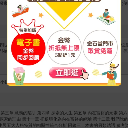
探索過其他多領域的人，雖然達到巔峰的時間較晚，但成就更高（例
四世心理學教授（Marshall Field IV Professor of Psyc
ealth of Nations），他的研究常被刊登在《紐約時報》和《華爾街日報
把小錢滾成大財富》、《憑什麼相信你》等。
 第三章 意義的陷阱 第四章 探索的人生 第五章 內在富裕的元素 第六
 探索的理由 第十一章 把逆境化為內在富裕的經驗 第十二章 我們說的
人生與五大人格特質的相關性統合分析 附錄三：本書的另類結語 參考