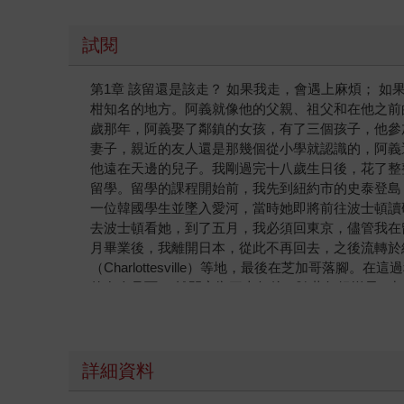
試閱
第1章 該留還是該走？ 如果我走，會遇上麻煩； 如果
柑知名的地方。阿義就像他的父親、祖父和在他之前
歲那年，阿義娶了鄰鎮的女孩，有了三個孩子，他參
妻子，親近的友人還是那幾個從小學就認識的，阿義
他遠在天邊的兒子。我剛過完十八歲生日後，花了整整十八
留學。留學的課程開始前，我先到紐約市的史泰登島（S
一位韓國學生並墜入愛河，當時她即將前往波士頓讀研
去波士頓看她，到了五月，我必須回東京，儘管我在
月畢業後，我離開日本，從此不再回去，之後流轉於紐約市
（Charlottesville）等地，最後在芝加
的友人見面。 離開家鄉三十年後，隨著年紀增長，
開家鄉，相反地，我也想知道自己為何如此漂泊。 
相反地，我的人生一點也不安定、一點也不熟悉，承
籍企劃提案、應徵工作等）。雖然我多半時間熱愛著
代，聊聊農事，但老實說，我知道自己不可能過那樣的
詳細資料
想在高中畢業時，面對衝擊合唱團（The Clas