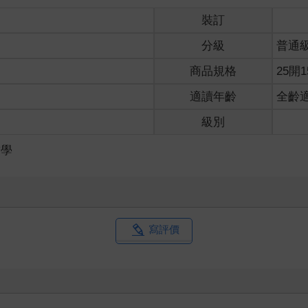
猜想大部分的讀者也曾經問過自己相同的問題，不只一、兩次，而是
些人或許比較像我，對外界的變化敏感、異想天開、愛冒險，擁抱大
裝訂
人生，這之間存在著利弊得失，但是，哪一種才能讓我們更接近「美
分級
普通
的案例資料，但我們首先要問的是，究竟什麼是美好的人生？ 當《金翅雀
討什麼問題時，她回答：「什麼是美好的人生……是讓自己感到幸福？是
商品規格
25開1
幸福？還是先努力使他人幸福，然後才想到自己？ 首先，什麼是個
耍或是做spa？我在人生中曾經做過很多自私的決定，包括在我兒子
適讀年齡
全齡
選擇使個人的幸福極大化，而到頭來，我並不覺得自己更幸福。相反
級別
鬧的城市，他賺的錢大概會多很多。諷刺的是多年後，他對當初決定
示，試圖使他人幸福將使你幸福，而試圖使自己幸福，卻往往無法如
哲學
度，父親如此幸福的主要原因，可能是他調整自己的期望，珍惜在田
傳統）的需求置於自己的需求之上，話雖如此，以自我犧牲與美德為
悔說了不該說的話或是做了不該做的事，然而從長遠來說，人會為自
生，卻錯過種種機會，最終招致更多的遺憾和悔恨；自我犧牲確實令
．沙特（Jean-Paul Sartre）會將之稱為「自欺」（bad fai
妮爾．萊特（Nel Wright）擱置了兒時的冒險」夢想，按著家人的
寫評價