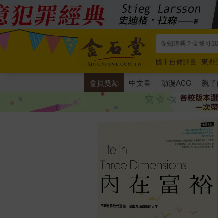
國中自修評量
東野
唯紅花綻放
奧德賽
會員獎勵
中文書
動漫ACG
親子