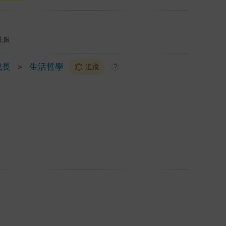
上限
成長
＞
生活哲學
追蹤
?