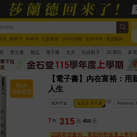
圭吾
楊双子
高希均
公益書包
16647續集
吉伊卡哇
通靈藥師
路邊攤新作
馬斯克
玩具總動員5
超慢跑
館
英文書
雜誌
電子書
文具
玩具親子
3C電玩
家
【電子書】內在富裕：用
Epub
人生
流動版型
?
紙本平裝
金石堂 電子書
Readmoo
315
7
折
元
450
元
認購希望書包，幫助弱勢孩童上學不