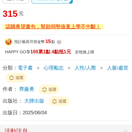
315
元
認購希望書包，幫助弱勢孩童上學不中斷！
15
預計最高可得金幣
點
?
100累1點 4點抵1元
HAPPY GO享
折抵無上限
分類：
電子書
＞
心理勵志
＞
人性/人際
＞
人脈/處世
追蹤
作者：
齊藤勇
追蹤
出版社：
大牌出版
追蹤
出版日：
2025/06/04
活動訊息