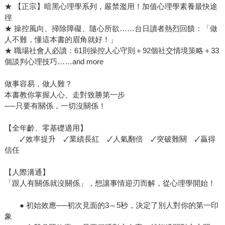
★ 【正宗】暗黑心理學系列，嚴禁濫用！加值心理學素養最快途
徑
★ 操控風向、掃除障礙、隨心所欲……台日讀者熱烈回饋：「做
人不難，懂這本書的眉角就好！」
★ 職場社會人必讀：61則操控人心守則＋92個社交情境策略＋33
個談判心理技巧……and more
做事容易，做人難？
本書教你掌握人心、走對致勝第一步
──只要有關係，一切沒關係！
【全年齡、零基礎適用】
🗸效率提升 🗸業績長紅 🗸人氣翻倍 🗸突破難關 🗸贏得
信任
【人際溝通】
「跟人有關係就沒關係」，想讓事情迎刃而解，從心理學開始！
● 初始效應──初次見面的3～5秒，決定了別人對你的第一印
象