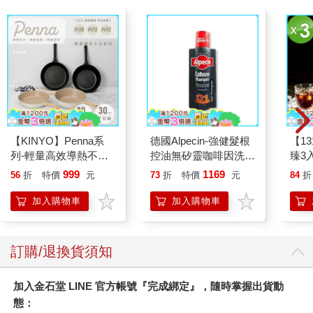
【KINYO】Penna系
德國Alpecin-強健髮根
【1
列-輕量高效導熱不沾
控油無矽靈咖啡因洗髮
臻3入
平煎鍋30cm
凝露375ml/瓶-C1強健
999
1169
56
折
特價
元
73
折
特價
元
84
折
髮根(護髮洗髮精/男士
調理頭皮洗髮液/0矽靈
加入購物車
加入購物車
滋潤洗頭髮水/一般髮
質適用)
訂購/退換貨須知
加入金石堂 LINE 官方帳號『完成綁定』，隨時掌握出貨動
態：