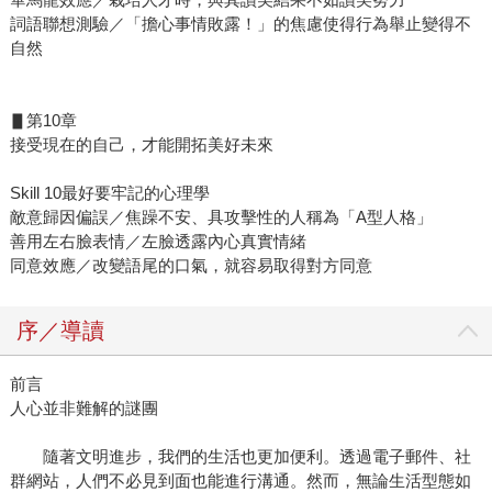
詞語聯想測驗／「擔心事情敗露！」的焦慮使得行為舉止變得不
自然
▋第10章
接受現在的自己，才能開拓美好未來
Skill 10最好要牢記的心理學
敵意歸因偏誤／焦躁不安、具攻擊性的人稱為「A型人格」
善用左右臉表情／左臉透露內心真實情緒
同意效應／改變語尾的口氣，就容易取得對方同意
序／導讀
前言
人心並非難解的謎團
隨著文明進步，我們的生活也更加便利。透過電子郵件、社
群網站，人們不必見到面也能進行溝通。然而，無論生活型態如