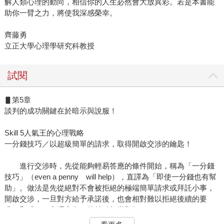
解人類心理的動向，相信你的人生必然會大放異彩。若是本書能
助你一臂之力，將使我深感榮幸。
齊藤勇
立正大學心理學研究科教授
試閱
▋第5章
談判的成功關鍵在於暗示與說服！
Skill 5人氣王的心理戰略
一分錢技巧／以超級簡單的請求，取得開啟交涉的鑰匙！
進行交涉時，先從能夠輕易答應的條件開始，稱為「一分錢
技巧」（even a penny will help），直譯為「即使一分錢也有幫
助」。做法是先從絕對不會被拒絕的極端簡單請求或拜託小事，
開啟交涉，一旦對方給予承諾後，也會相對難以拒絕後續的要
求，和「YES心理定向」的特點相當類似。