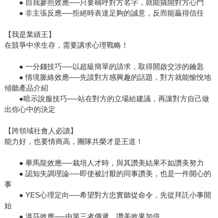
● 自我參照效應──只要稱呼對方名字，就能撬開對方心門
● 非主張反應──拒絕時表達足夠的誠意，反而能贏得信任
【我是業績王】
在競爭中求生存，需要講求心理戰略！
● 一分錢技巧──以超級簡單的請求，取得開啟交涉的鑰匙
● 情境脈絡效應──先談對方感興趣的話題，對方就能愉悅地
傾聽產品介紹
●暗示說服技巧──站在對方的立場給建議，再讓對方自己做
出你心中的決定
【跨領域社會人必讀】
能力好，也要情商高，團隊共榮才是王道！
● 畢馬龍效應──栽培人才時，與其讚美結果不如讚美努力
● 認知失調理論──即使被討厭的同事讚美，也是一件開心的
事
● YES心理定向──希望對方忠實聽從命令，先從拜託小事開
始
● 溫莎效應──由第三者傳遞，讚美效果加倍