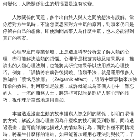
何變化，人際關係衍生的煩惱還是沒有改變。
人際關係的問題，多半出自於人與人之間的想法有誤解。當
你惹對方生氣時，不論怎麼思索對方生氣的原因，到頭來仍只是
停留在自己的想像。即使詢問當事人為什麼生氣，也未必能得到
真正的答案。
心理學這門專業領域，正是透過科學分析去了解人類的心
理，盡可能解決這類的煩惱。心理學是根據實驗及結果累積，推
演出的人類心理法則，也能將其研究結果學以致用成為心理技
巧。例如，「詳情將在廣告後揭曉」這類手法，就是運用很多人
熟知的『蔡戈尼效應』（Zeigarnik effect），透過中斷事物來加強
印象的效果。利用蔡戈尼效應，或許就能成為某個人心中「難忘
的人」。一流的商務人士，將這些可以說是剖析人類心理的技
巧，視作理所當然地運用自如。
本書透過漫畫生動的故事描寫人際之間的關係，以明白易懂
的方式，解說人類心理會因為什麼樣的技巧而受到影響。同時透
過漫畫，盡可能詳細地描述人的情緒和行為，面對各種不同情境
時，將產生什麼樣的連結。如果能善加運用心理法則與技巧，了