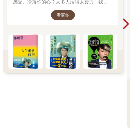
感受、冷落你的心？太多人活得太費力，我想為
很多人減肥中途失敗是因為抵抗不了「誘惑」。當某個人在
大家、包括我自己，找到比較省力、又能活得更
面前吃著很美味的食物，或是電視節目播放刺激食欲的畫面等，
看更多
舒服、也更滿足的方法。所以我寫了這本書。
就可能使原本決心減肥的意志力受到挫折。
──蔡康永
像這樣容易因為外界資訊的刺激而影響欲望的人，就是反向
作用（reaction formation）大。這樣的人通常身材容易發胖，眼
前一出現食物，就無法抗拒食物的誘惑，就算肚子已經八分飽，
仍然會產生「還想再吃！」的欲望。
「反向作用大」的人，除了食物，也很容易產生購物等衝動
行為。這樣的人，只要向他們稍微介紹一下有魅力的商品，就容
易產生「我想要！」的欲望，較容易說服。
無法克制食欲的人，很可能正陷於「不足報酬的心理效
果」，再怎麼吃也無法得到滿足，任由欲望控制，不斷追求新的
事物。有自覺的人，則會親自動手下廚，或徒步多走一站地鐵的
路程，藉著多花一些工夫來得到滿足感。
※請對照圖解：「反向作用」和「不足報酬的心理效果」＝容易
肥胖的理由