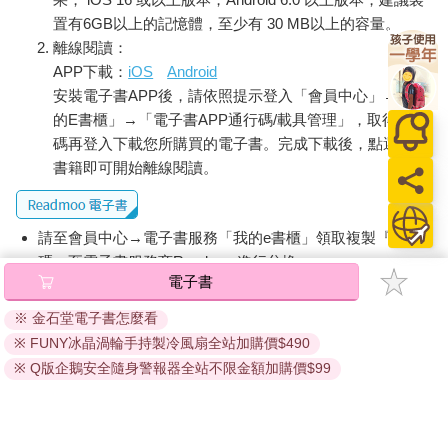
置有6GB以上的記憶體，至少有 30 MB以上的容量。
離線閱讀：
APP下載：
iOS
Android
安裝電子書APP後，請依照提示登入「會員中心」→「我
的E書櫃」→「電子書APP通行碼/載具管理」，取得通行
碼再登入下載您所購買的電子書。完成下載後，點選任一
書籍即可開始離線閱讀。
請至會員中心→電子書服務「我的e書櫃」領取複製『兌換
碼』至電子書服務商Readmoo進行兌換。
電子書
退換貨須知：
※ 金石堂電子書怎麼看
因版權保護，您在金石堂所購買的電子書僅能以金石堂專屬
※ FUNY冰晶渦輪手持製冷風扇全站加購價$490
的閱讀軟體開啟閱讀，無法以其他閱讀器或直接下載檔案。
依據「消費者保護法」第19條及行政院消費者保護處公告之
※ Q版企鵝安全隨身警報器全站不限金額加購價$99
「通訊交易解除權合理例外情事適用準則」，非以有形媒介
提供之數位內容或一經提供即為完成之線上服務，經消費者
事先同意始提供。（如：電子書、電子雜誌、下載版軟體、