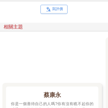
如同優秀的商務人士，只要能夠掌握交涉的契機，就能成功
達成交易！
寫評價
人們原本就有開始做一件事以後，自然而然繼續下去的慣
性，所以當人們先接受了一個小小的請求，面對後續拜託的事情
相關主題
當然容易順勢答應。
熟練這個技巧的關鍵，在於先讓對方願意傾聽微小的請求。
事實上，很多企業會運用這個技巧成功爭取到客戶。化妝品公司
免費贈送試用品也是典型的案例。
鎖定那群被「免費」吸引的顧客為對象，以問卷或特價活動
介紹為開頭，逐漸增加與顧客的互動和產品說明的時間，讓他們
無法拒絕，進而購買商品。顧客一開始雖然是得到免費的試用
品，最後卻購買了商品。
※請對照圖解：登門檻效應＝讓對方願意繼續聆聽請求的技巧
蔡康永
反向作用／還想再吃！有時欲望是經由外在刺激而產生
你是一個善待自己的人嗎?你有沒有瞧不起你的