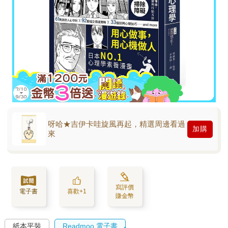
呀哈★吉伊卡哇旋風再起，精選周邊看過
加購
來
寫評價
電子書
喜歡+1
賺金幣
紙本平裝
Readmoo 電子書