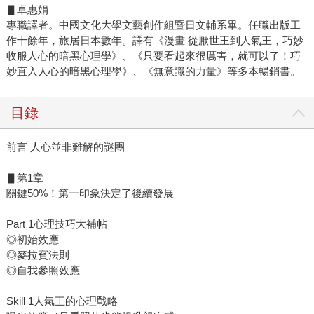
▋卓惠娟
專職譯者。中國文化大學文藝創作組暨日文輔系畢。任職出版工
作十餘年，旅居日本數年。譯有《漫畫 從厭世王到人氣王，巧妙
收服人心的暗黑心理學》、《只要看起來很厲害，就可以了！巧
妙直入人心的暗黑心理學》、《無意識的力量》等多本暢銷書。
目錄
前言 人心並非難解的謎團
▋第1章
關鍵50%！第一印象決定了後續發展
Part 1心理技巧大補帖
◎初始效應
◎麥拉賓法則
◎自我參照效應
Skill 1人氣王的心理戰略