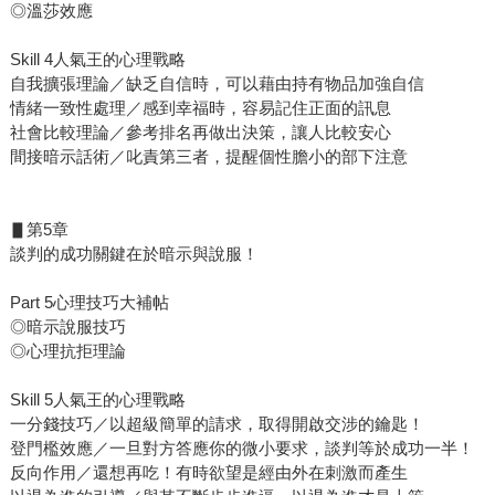
◎溫莎效應
Skill 4人氣王的心理戰略
自我擴張理論／缺乏自信時，可以藉由持有物品加強自信
情緒一致性處理／感到幸福時，容易記住正面的訊息
社會比較理論／參考排名再做出決策，讓人比較安心
間接暗示話術／叱責第三者，提醒個性膽小的部下注意
▋第5章
談判的成功關鍵在於暗示與說服！
Part 5心理技巧大補帖
◎暗示說服技巧
◎心理抗拒理論
Skill 5人氣王的心理戰略
一分錢技巧／以超級簡單的請求，取得開啟交涉的鑰匙！
登門檻效應／一旦對方答應你的微小要求，談判等於成功一半！
反向作用／還想再吃！有時欲望是經由外在刺激而產生