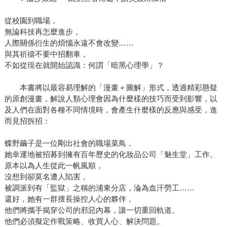
從校園到職場，
無論科技再怎麼進步，
人際關係衍生的煩惱永遠不會改變……
與其祈禱不要中招翻車，
不如從現在就開始認識：何謂「暗黑心理學」？
本書將以最容易理解的「漫畫＋圖解」形式，透過精彩懸疑
的原創漫畫，解說人類心理會因為什麼樣的技巧而受到影響，以
及人們在面對各種不同情境時，會產生什麼樣的反應與感受，進
而見招拆招：
蝶野繭子是一位剛出社會的職場菜鳥，
她幸運地被招募到擁有百年歷史的化妝品公司「魅生堂」工作。
原本以為人生從此一帆風順，
沒想到卻莫名遭人陷害，
被調派到有「監獄」之稱的浦東分店，淪為血汗勞工……
還好，她有一群擅長操控人心的夥伴，
他們將攜手揭穿公司的邪惡內幕，讓一切重回軌道。
他們必須擬定作戰策略、收買人心、解決問題。