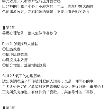
曝光效應／只看照片也能提升親密感
口頭禪的印象／小心！不經意的一句話，也能印象大翻轉
色彩印象效果／左右印象的關鍵，不要小看色彩的效果
▋第2章
善用心理陷阱，讓人無條件喜歡你
Part 2 心理技巧大補帖
◎訪談效應
◎情境脈絡效應
◎沉沒成本效應
◎部分增強、連續增強效應
Skill 2人氣王的心理戰略
認知失調理論／即使被討厭的人讚美，也是一件開心的事
ＹＥＳ心理定向／希望對方忠實聽從命令，先從拜託小事開始！
正向與負向撫慰／有條件的「喜歡」，與無條件的「喜歡」
▋第3章