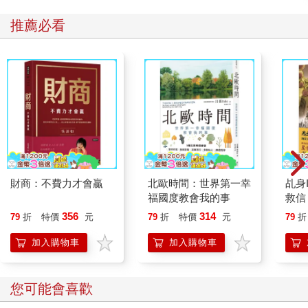
推薦必看
（精彩待續）
財商：不費力才會贏
北歐時間：世界第一幸
乩身
福國度教會我的事
救信
356
314
79
折
特價
元
79
折
特價
元
79
折
加入購物車
加入購物車
您可能會喜歡