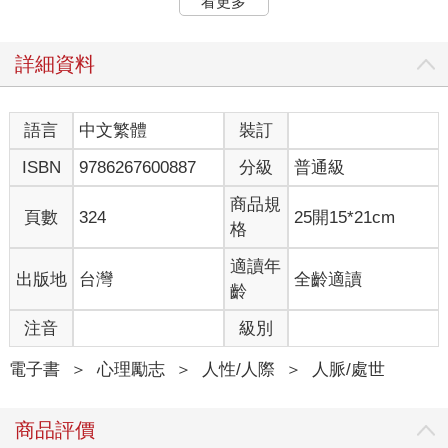
看更多
根據心理實驗，與其只是空泛地拜託「請捐款贊助」，不如
設定較低的條件，「即使一分錢（小額）也好，請捐款贊助」，
最後募到的款項更高。基於「反正金額不高」而捐款的人，實際
詳細資料
上也捐了高於一分錢的款項。不論一開始的動機是什麼，藉著他
人承諾捐款，產生回應期待的心理作用，因而得到比原先要求更
高的成果。
語言
中文繁體
裝訂
ISBN
9786267600887
分級
普通級
這個技巧也適用生意場合。不過，若是拜託對方，「一分鐘
就好了，請聽我說」，就要信守承諾，盡可能在一分鐘時結束。
商品規
若是對方願意進一步了解，或許就還有爭取的希望。
頁數
324
25開15*21cm
格
※請對照圖解：一分錢技巧＝以小小的請求取得承諾
適讀年
出版地
台灣
全齡適讀
齡
登門檻效應／一旦對方答應你的微小要求，談判等於成功一半！
注音
級別
「登門檻效應」（foot in the door technique），據說是來自
電子書
＞
心理勵志
＞
人性/人際
＞
人脈/處世
手腕高明的業務員所使用的技巧，只要客戶打開門，就在門關上
以前把腳伸進去，不讓門關起來，後續交涉就等於成功了。
商品評價