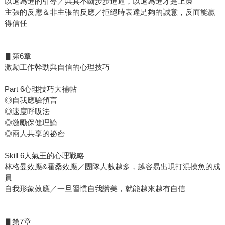
以退為進的引導／與其不斷步步進逼，以退為進才是上策
主張的反應＆非主張的反應／拒絕時表達足夠的誠意，反而能贏
得信任
▋第6章
激勵工作幹勁與自信的心理技巧
Part 6心理技巧大補帖
◎自我應驗預言
◎速度呼吸法
◎激勵保健理論
◎兩人共享的祕密
Skill 6人氣王的心理戰略
林格曼效應&霍桑效應／團隊人數越多，越容易出現打混摸魚的成
員
自我形象效應／一旦習慣自我讚美，就能越來越有自信
▋第7章