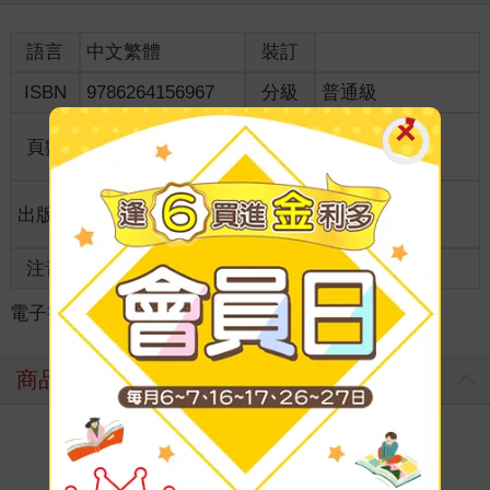
語言
中文繁體
裝訂
ISBN
9786264156967
分級
普通級
商品規
頁數
148
18*12.7*1
格
適讀年
出版地
台灣
全齡適讀
齡
注音
級別
電子書
＞
漫畫
＞
GL /百合
＞
GL /百合
商品評價
寫評價