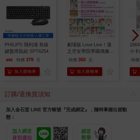
PHILIPS 飛利浦 有線
劇場版 Love Live！蓮
1664
鍵盤滑鼠組 SPT6254
之空女學院學園偶像俱
小卡
樂部 Bloom Garden
379
350
特價
元
特價
元
特價
499
Party單人套票
加入購物車
加入購物車
訂購/退換貨須知
加入金石堂 LINE 官方帳號『完成綁定』，隨時掌握出貨動
態：