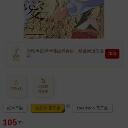
呀哈★吉伊卡哇旋風再起，精選周邊看過
加購
來
寫評價
喜歡+1
賺金幣
?
紙本平裝
金石堂 電子書
Readmoo 電子書
105
元