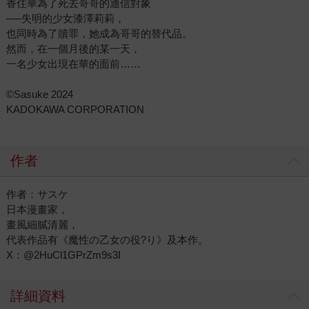
香住華為了死去哥哥的通信對象
──失明的少女漆澤莉莉，
也同時為了贖罪，她成為哥哥的替代品。
然而，在一個月後的某一天，
一名少女出現在華的面前……
©Sasuke 2024
KADOKAWA CORPORATION
作者
作者：サスケ
日本漫畫家，
畫風細膩清麗，
代表作品有《魔性の乙女の役?り》及本作。
X：@2HuCl1GPrZm9s3I
詳細資料