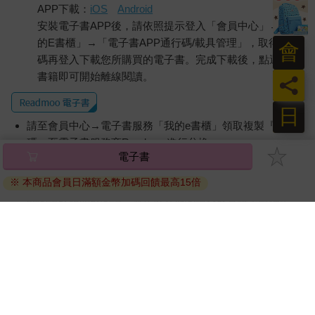
APP下載：
iOS
Android
安裝電子書APP後，請依照提示登入「會員中心」→「我
的E書櫃」→「電子書APP通行碼/載具管理」，取得通行
會
碼再登入下載您所購買的電子書。完成下載後，點選任一
書籍即可開始離線閱讀。
員
日
請至會員中心→電子書服務「我的e書櫃」領取複製『兌換
碼』至電子書服務商Readmoo進行兌換。
退換貨須知：
因版權保護，您在金石堂所購買的電子書僅能以金石堂專屬
的閱讀軟體開啟閱讀，無法以其他閱讀器或直接下載檔案。
依據「消費者保護法」第19條及行政院消費者保護處公告之
「通訊交易解除權合理例外情事適用準則」，非以有形媒介
提供之數位內容或一經提供即為完成之線上服務，經消費者
事先同意始提供。（如：電子書、電子雜誌、下載版軟體、
虛擬商品…等），
不受「網購服務需提供七日鑑賞期」的限
制
。為維護您的權益，建議您先使用「試閱」功能後再付款