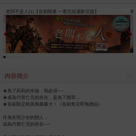
老闆不是人(1)【首刷限量 一看完就遞辭呈版】
春
內容簡介
★為了莉莉的幸福，我必須──
★成為代替亡兄的存在，是為了贖罪…
★首刷限定精美典藏書卡！（首刷售完即無贈品）
作為失明少女的戀人，
成為代替亡兄的存在──