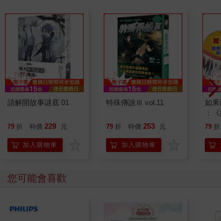
請解開故事謎底 01
特殊傳說Ⅲ vol.11
如果
：《
喵》
229
253
79
折
特價
元
79
折
特價
元
79
折
【首
加入購物車
加入購物車
您可能會喜歡