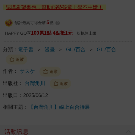
認購希望書包，幫助弱勢孩童上學不中斷！
5
預計最高可得金幣
點
?
100累1點 4點抵1元
HAPPY GO享
折抵無上限
分類：
電子書
＞
漫畫
＞
GL /百合
＞
GL /百合
追蹤
作者：
サスケ
追蹤
出版社：
台灣角川
追蹤
出版日：
2025/06/12
相關主題：
【台灣角川】線上百合特展
活動訊息