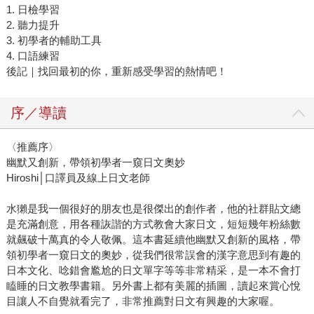
1. 日檢學習
2. 聽力提升
3. 初學者的輔助工具
4. 口語練習
後記｜找回最初的你，重新感受學習的熱情吧！
序／導讀
〈推薦序〉
幽默又創新，帶領初學者一窺日文奧妙
Hiroshi│口譯員及線上日文老師
水獺是我一個很好的朋友也是很傑出的創作者，他的社群貼文總
是充滿創意，用各種詼諧的方式教會大家日文，短短幾年粉絲數
就飆破十萬真的令人敬佩。這本書延續他幽默又創新的風格，帶
領初學者一窺日文的奧妙，從我們很常誤會的漢字意思到有趣的
日本文化、唸錯會尷尬的日文單字等等非常精采，是一本不會打
瞌睡的日文教學書籍。另外書上都有美麗的插圖，讀起來賞心悅
目讓人不自覺就看完了，非常推薦對日文有興趣的大家喔。