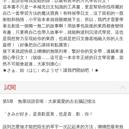
字，是諧音哏我走錯的路，以最有效率的方式學習日文！
這本書不只是一本補充日文知識的工具書，更是幫助你找尋屬於
自己一套學習方法的魔法寶典！有時候學日文，沒了當初的一股
衝勁和熱情，小宇宙本來就很難燃燒下去。所以，我們才需要學
著去創造一個獨一無二的故事啊！用故事包裝後的東西都會變得
有趣，只要將自己也帶入故事中，就能夠達到沉浸式學習。這也
是我想努力呈現給你的東西，也就是把日文徹底地融入你的人生
篇裡！（好像把自己講得有點厲害）
接下來就趕快搭上獺獺的無限列車，繫好你的安全帶，邊飆車邊
開心學日文！（咳咳……這可是一本非常正經的日文學習書，當
然不可能會超速，大家別擔心）
★さぁ、始（はじ）めようぜ！讓我們開始吧 ！★
試閱
第5章 無厘頭諧音哏：大家最愛的左右腦記憶法
「きみが好き」是喜歡蛋黃，也是喜．歡．你！
說到怎麼做才能把陌生的單字一次記起來的方法，獺獺想最有效