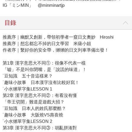
IG「ミンMIN」 @minminartjp
目錄
推薦序｜幽默又創新，帶領初學者一窺日文奧妙 Hiroshi
推薦序｜想忘都忘不掉的日文學習 米薩小姐
作者序｜繫好你的安全帶，獺獺的日文列車準備出發！
第1章 漢字意思大不同①：很像不代表一樣
「嘘」不是叫你閉嘴，是「說謊的味道」！
˙豆知識 五十音這樣來？
˙趣味小故事 日本漢字沒有比較好寫！
˙小水獺單字集LESSON 1
第2章 漢字意思大不同②：有看沒有懂
「帝王切開」難道是遊戲大招？
˙豆知識 日本人的姓氏那麼酷？
˙趣味小故事 大阪燒VS壽喜燒
˙小水獺單字集LESSON 2
第3章 漢字意思大不同③：胡亂拼湊對