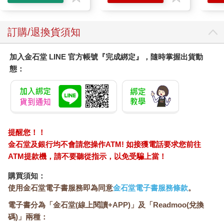
員：「啊你都這麼忙了怎麼還跑來抓貓貓的手手咧？」店員接著
氣喘吁吁地回答：「因為我想隨便找一隻貓貓的手手來借用一下
啊！」這時獺獺才恍然大悟，之前有學過一句慣用語是「猫（ね
訂購/退換貨須知
こ）の手（て）も借（か）りたい」，連貓的手都想借來用，有
點忘記是啥意思了。第一種可能性：「連貓的手都想借……這個
加入金石堂 LINE 官方帳號『完成綁定』，隨時掌握出貨動
想必是看手相對吧」。第二種可能性：「一定是貓的肉球可愛到
態：
都想借來摸到爽！」可惜好像都哪裡怪怪的。過了幾分鐘的思
考，終於想到啦！這句日文是「忙到不可開交」的意思！這樣說
起來一切都合理了！
應該不難想像那個畫面吧！忙到兩隻手都閒不下來的時候，真的
會很想哭……恨不得趕快找個人來幫自己分擔一下！不管了，就
算只有貓的手也借我用一下啦！而且說不定還包含至少可以用來
提醒您！！
療癒的部分？（店員內心 OS：不要在思考這些有的沒的趕快來
金石堂及銀行均不會請您操作ATM! 如接獲電話要求您前往
幫我啊啊啊！）
ATM提款機，請不要聽從指示，以免受騙上當！
和忙碌的店員相比之下，這裡的客人們就顯得異常悠閒（畢竟人
家也是花錢來吸貓的好嗎），即使貓咪看似不情願仍搓著他們的
購買須知：
肚肚，邊喝著自己的下午茶和朋友們聊是非。突然間旁邊的一位
使用金石堂電子書服務即為同意
金石堂電子書服務條款
。
阿姨「噗！」的一聲把茶噴了出來，大家嚇個半死趕快問阿姨是
電子書分為「金石堂(線上閱讀+APP)」及「Readmoo(兌換
不是嗆到了！阿姨揮了揮手表示沒事，還說自己只是「猫舌（ね
碼)」兩種：
こじた）」。不是吧……獺獺整個嚇傻了，忍不住問：「難不成