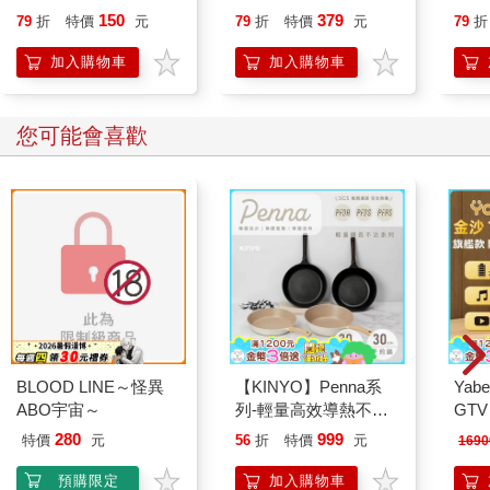
一下，把貓戴在頭上，看起來就像隻乖巧的小貓，但殊不知裡面
恭談以心轉境的適齡漫
就告
150
379
79
折
特價
元
79
折
特價
元
79
折
裝的是一個悶到不行只想趕快下班的兼職大學生。不過這種實
想
話……還是別說出來戳破小朋友的美夢，你看他們多開心的在摸
加入購物車
加入購物車
店員的貓頭（汗）。
看著看著，發現這布偶裝的貓咪額頭好像特別寬，不知道是不是
因為為了讓店員可以塞進去裡面，所以有把頭的尺寸放大了，獺
您可能會喜歡
獺記得貓咪的額頭都小小的才對！啊……想到了貓咪的額頭，
「猫（ねこ）の額（ひたい）」，就常常被用來形容「面積很
小」的東西，通常是指一個區域的大小，例如庭院或空地喔！
和小朋友玩的貓咪布偶裝店員說起來也是很賣命，居然讓大家騎
上他的背走來走去？！欸欸欸這可不是騎馬打仗，你們騎的是貓
咪啊！旁邊的貓咪（真的貓）看到都嚇得把背拱起來了！……
咦？「猫背（ねこぜ）」好像在哪裡聽過，不過有點忘記了。可
惡，再看仔細一點……拱起來的形狀……就像是人在「駝背」的
樣子！瞬間覺得日文讓駝背變得可愛了許多，不然獺獺只會一直
把駝背想成很負面的詞。但大家還是要記得不要駝背，要多抬頭
BLOOD LINE～怪異
【KINYO】Penna系
Yabe
挺胸喔！畢竟日文的「猫背（ねこぜ）」不會讓人變得比較可愛
ABO宇宙～
列-輕量高效導熱不沾
GT
啦……真的。
平煎鍋30cm
機
雖然店員看起來很辛苦，不過可以整天處在有貓咪的環境，想想
280
999
特價
元
56
折
特價
元
1690
也是種天堂吧！說著店員果然就抓起旁邊一隻虎斑貓咪的手，但
預購限定
加入購物車
那隻虎斑貓咪好像不是很情願，這時獺獺便很疑惑的問了問店