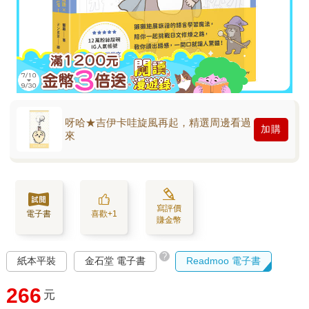
呀哈★吉伊卡哇旋風再起，精選周邊看過
加購
來
寫評價
電子書
喜歡+1
賺金幣
?
紙本平裝
金石堂 電子書
Readmoo 電子書
266
元