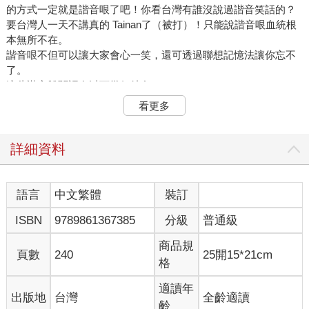
的方式一定就是諧音哏了吧！你看台灣有誰沒說過諧音笑話的？
要台灣人一天不講真的 Tainan了（被打）！只能說諧音哏血統根
本無所不在。
諧音哏不但可以讓大家會心一笑，還可透過聯想記憶法讓你忘不
了。
這些諧音雙關語有以下幾個特色：
看更多
1. 運用了同音異義詞。
2. 混合外來語與日語。
3. 結合一些擬聲詞。
詳細資料
4. 把標準語和方言混搭在一起。
在日本，諧音笑話被稱作「駄洒落（だじゃれ）」，也有人會說
語言
中文繁體
裝訂
是「親父（おやじ）ギャグ」也就是老爸會講的雙關冷笑話。實
ISBN
9789861367385
分級
普通級
際上，諧音雙關語日文的說法是「語呂（ごろ）合（あ）わ
せ」。
商品規
現在，趕快來練習一下怎麼講冷笑話……咳咳，不是啦！我是說
頁數
240
25開15*21cm
格
學日文。
適讀年
出版地
台灣
全齡適讀
第一個先以動漫最經典的句子來舉例好了：
齡