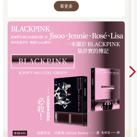
笑點 相同的發音，但同時表達了兩個意思，還不小心組成了一個
看更多
超順的句子！
「カレーはかれー」 咖哩好辣啊！
諧音 カレー（咖哩）／ かれー（好辣）
笑點 「かれー」的重複使用，一個是食物一個是形容詞。好辣原
本是「辛（から）い」，不過年輕日本男生很愛把形容詞尾音變
成「え」。例如「すごい（好厲害）」會說成「すげー」；「じ
ゃない（不是）」會說成「じゃねー」。剛好「辛い」變化後會
變成「かれー」，就跟咖哩的「カレー」同音囉！是不是超酷
的！
「ラクダに乗（の）ると楽だ」 騎上駱駝就會很輕鬆。
諧音 ラクダ（駱駝）／楽（らく）だ（輕鬆的）
笑點 「楽」是輕鬆的意思，其實很好記：輕鬆的時候就會快
「樂」！最後的「だ」就是「です」的常體，而將它們合起來就
變成跟駱駝的「ラクダ」一樣了！
第7章 日文慣用語：連貓的手都想借
「猫を被る」把貓戴在頭上居然能一秒「裝乖」？