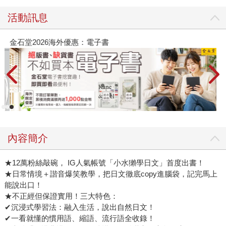
活動訊息
金石堂2026海外優惠：電子書
內容簡介
★12萬粉絲敲碗， IG人氣帳號「小水獺學日文」首度出書！
★日常情境＋諧音爆笑教學，把日文徹底copy進腦袋，記完馬上
能說出口！
★不正經但保證實用！三大特色：
✔沉浸式學習法：融入生活，說出自然日文！
✔一看就懂的慣用語、縮語、流行語全收錄！