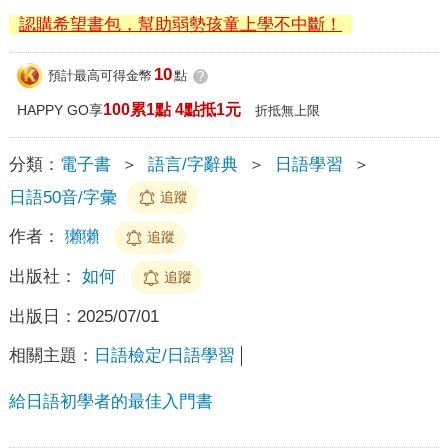
認購希望書包，幫助弱勢孩童上學不中斷！
10
預計最高可得金幣
點
?
100累1點 4點抵1元
HAPPY GO享
折抵無上限
分類：
電子書
＞
語言/字辭典
＞
日語學習
＞
日語50音/字彙
追蹤
作者：
獺獺
追蹤
出版社：
如何
追蹤
出版日：
2025/07/01
相關主題：
日語檢定/日語學習
給日語初學者的最佳入門書