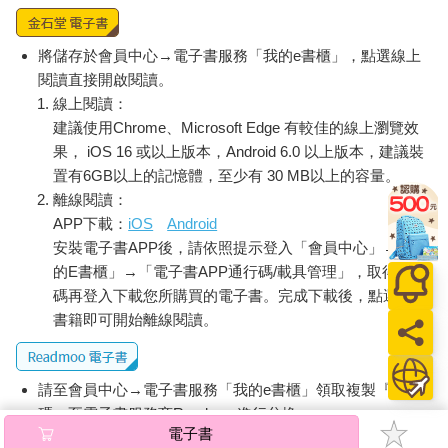
阿姨是貓生轉世？」結果引發全場哄堂大笑。原來誤會大了，
「猫舌（ねこじた）」指的是跟貓咪舌頭一樣會「怕燙」啊！那
常常被熱湯燙到的獺獺也算是貓舌一族了，終於可以當可愛貓咪
將儲存於會員中心→電子書服務「我的e書櫃」，點選線上
了嗎！（想太多）
閱讀直接開啟閱讀。
喝完了下午茶，肚子還是有點餓（吃貨），於是獺獺翻了翻菜
線上閱讀：
單，結果居然發現老闆竟然賣貓的食物給客人吃！這這這……太
建議使用Chrome、Microsoft Edge 有較佳的線上瀏覽效
不能讓人接受了！準備提出抗議時正好聽到隔壁桌有店員在送
果， iOS 16 或以上版本，Android 6.0 以上版本，建議裝
餐，店員說著：「您的『猫飯（ねこめし）』來囉！」獺獺想
置有6GB以上的記憶體，至少有 30 MB以上的容量。
著：終於被我逮到了吧！嘿嘿嘿還不看我怎麼檢舉你們！結果往
離線閱讀：
桌上一看，這不就是很普通的一碗白飯加柴魚片嗎？聽了店員解
APP下載：
iOS
Android
說才知道，因為這種料理就是隨意將一些配料混在一起，看起來
安裝電子書APP後，請依照提示登入「會員中心」→「我
很像是給貓咪吃的貓貓飯而得名，也可以說成「ねこまんま」，
的E書櫃」→「電子書APP通行碼/載具管理」，取得通行
而「まんま」就是「めし」幼兒時期的說法。天啊，這下子真的
要鑽個洞躲起來了，居然連續誤會了兩次！
碼再登入下載您所購買的電子書。完成下載後，點選任一
除了人類以外，貓咪們竟然也都吃完了下午茶，還跑回貓砂「方
書籍即可開始離線閱讀。
便」了起來。這時剛剛被茶燙到的阿姨問道：「你知道貓的便便
在日文中還有其他含義嗎？」獺獺搖了搖頭回答：「還真的是第
一次聽過！我只知道有貓屎咖啡（開始賣弄自己的咖啡小常
請至會員中心→電子書服務「我的e書櫃」領取複製『兌換
識）。」這時阿姨又笑著說：「貓咪們上完廁所不是都會用貓砂
碼』至電子書服務商Readmoo進行兌換。
蓋住自己的便便嗎？是不是跟做了壞事想藏起來的感覺很像？」
電子書
退換貨須知：