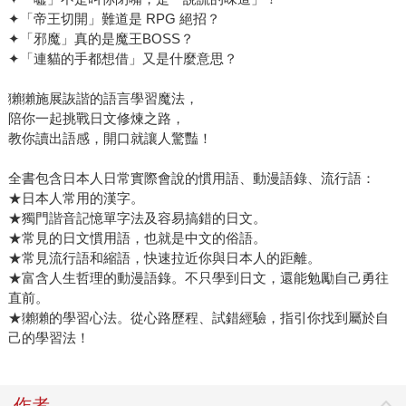
✦「帝王切開」難道是 RPG 絕招？
✦「邪魔」真的是魔王BOSS？
✦「連貓的手都想借」又是什麼意思？
獺獺施展詼諧的語言學習魔法，
陪你一起挑戰日文修煉之路，
教你讀出語感，開口就讓人驚豔！
全書包含日本人日常實際會說的慣用語、動漫語錄、流行語：
★日本人常用的漢字。
★獨門諧音記憶單字法及容易搞錯的日文。
★常見的日文慣用語，也就是中文的俗語。
★常見流行語和縮語，快速拉近你與日本人的距離。
★富含人生哲理的動漫語錄。不只學到日文，還能勉勵自己勇往
直前。
★獺獺的學習心法。從心路歷程、試錯經驗，指引你找到屬於自
己的學習法！
作者