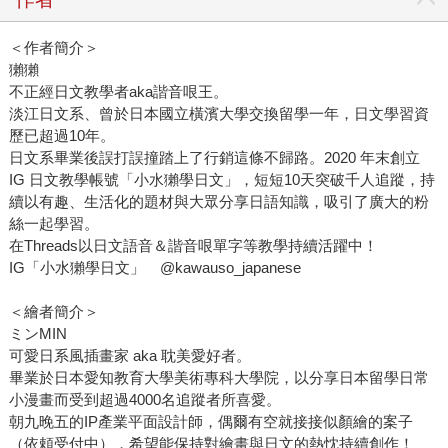
＜作者簡介＞
獺獺
不正經日文教學者aka諧音哏王。
淡江日文系、曾於日本國立橫濱大學交換留學一年，日文學習資
歷已超過10年。
日文系畢業後誤打誤撞踏上了行銷這條不歸路。2020 年末創立
IG 日文教學帳號「小水獺學日文」，短短10天突破千人追蹤，持
續以有趣、生活化的題材與大眾分享日語知識，吸引了廣大的粉
絲一起學習。
在Threads以日文語音＆諧音哏單字等教學持續活躍中！
IG「小水獺學日文」 @kawauso_japanese
＜繪者簡介＞
ミンMIN
可愛日系風插畫家 aka 耽美愛好者。
畢業於日本愛知教育大學美術專科大學院，以分享日本留學日常
小漫畫而受到超過4000名追蹤者所喜愛。
朝九晚五的IP產業平面設計師，偶爾有空就接接似顏繪的案子
（依頼受付中），希望能保持對繪畫與日文的熱忱持續創作！