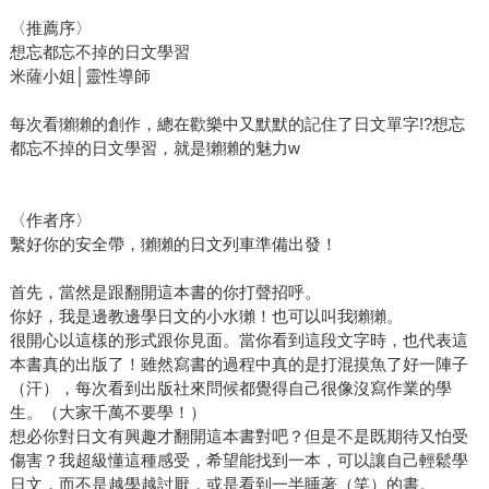
〈推薦序〉
想忘都忘不掉的日文學習
米薩小姐│靈性導師
每次看獺獺的創作，總在歡樂中又默默的記住了日文單字!?想忘
都忘不掉的日文學習，就是獺獺的魅力w
〈作者序〉
繫好你的安全帶，獺獺的日文列車準備出發！
首先，當然是跟翻開這本書的你打聲招呼。
你好，我是邊教邊學日文的小水獺！也可以叫我獺獺。
很開心以這樣的形式跟你見面。當你看到這段文字時，也代表這
本書真的出版了！雖然寫書的過程中真的是打混摸魚了好一陣子
（汗），每次看到出版社來問候都覺得自己很像沒寫作業的學
生。（大家千萬不要學！）
想必你對日文有興趣才翻開這本書對吧？但是不是既期待又怕受
傷害？我超級懂這種感受，希望能找到一本，可以讓自己輕鬆學
日文，而不是越學越討厭，或是看到一半睡著（笑）的書。