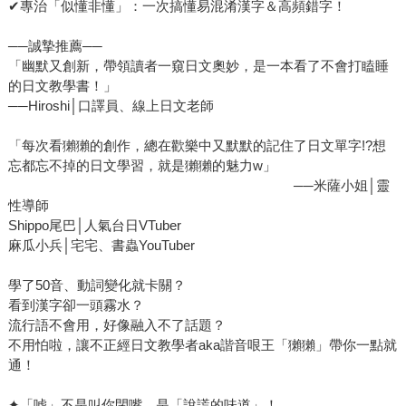
✔專治「似懂非懂」：一次搞懂易混淆漢字＆高頻錯字！
──誠摯推薦──
「幽默又創新，帶領讀者一窺日文奧妙，是一本看了不會打瞌睡
的日文教學書！」
──Hiroshi│口譯員、線上日文老師
「每次看獺獺的創作，總在歡樂中又默默的記住了日文單字!?想
忘都忘不掉的日文學習，就是獺獺的魅力w」
──米薩小姐│靈
性導師
Shippo尾巴│人氣台日VTuber
麻瓜小兵│宅宅、書蟲YouTuber
學了50音、動詞變化就卡關？
看到漢字卻一頭霧水？
流行語不會用，好像融入不了話題？
不用怕啦，讓不正經日文教學者aka諧音哏王「獺獺」帶你一點就
通！
✦「嘘」不是叫你閉嘴，是「說謊的味道」！