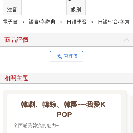
「エレンの家（いえ）がぁああああ」 艾連的家啊……！
注音
級別
這句子出現在《進擊的巨人》第三季的 53 話中，柯尼看到村莊被
電子書
＞
語言/字辭典
＞
日語學習
＞
日語50音/字彙
超大型巨人襲擊的慘狀，苦笑地說了這個諧音笑話。
這裡的哏在於「エレンの家（いえ）が」的「いえが」，和主角
商品評價
艾連的姓氏「イェーガー」（葉卡）發音幾乎一樣。看來即使情
況再危急，諧音哏也是人類無法忘記的存在呢（誤）。
好啦，廢話不多說，開始來「正式」介紹日文的諧音哏們吧！
寫評價
「カエルが帰（かえ）る」 青蛙要回家了。
諧音 カエル（青蛙） ／ 帰（かえ）る （回家）
相關主題
笑點 「青蛙要回家了」，兩個「かえる」的發音是一樣的。
「猫（ねこ）が寝転（ねころ）んだ」 貓咪躺下了。
諧音 猫（ねこ） ／ 寝転（ねころ）んだ （躺下）
韓劇、韓綜、韓團~~我愛K-
笑點 貓咪的「ねこ」和躺下的「寝転ぶ」都有一個「ねこ」的
音。
POP
全面感受韓流的魅力~
「イクラはいくら？」 鮭魚卵要多少錢？
諧音 イクラ（鮭魚卵）／ いくら（多少錢）