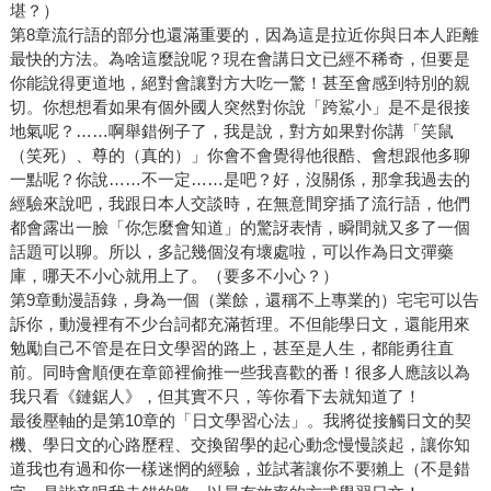
堪？）
第8章流行語的部分也還滿重要的，因為這是拉近你與日本人距離
最快的方法。為啥這麼說呢？現在會講日文已經不稀奇，但要是
你能說得更道地，絕對會讓對方大吃一驚！甚至會感到特別的親
切。你想想看如果有個外國人突然對你說「跨鯊小」是不是很接
地氣呢？……啊舉錯例子了，我是說，對方如果對你講「笑鼠
（笑死）、尊的（真的）」你會不會覺得他很酷、會想跟他多聊
一點呢？你說……不一定……是吧？好，沒關係，那拿我過去的
經驗來說吧，我跟日本人交談時，在無意間穿插了流行語，他們
都會露出一臉「你怎麼會知道」的驚訝表情，瞬間就又多了一個
話題可以聊。所以，多記幾個沒有壞處啦，可以作為日文彈藥
庫，哪天不小心就用上了。（要多不小心？）
第9章動漫語錄，身為一個（業餘，還稱不上專業的）宅宅可以告
訴你，動漫裡有不少台詞都充滿哲理。不但能學日文，還能用來
勉勵自己不管是在日文學習的路上，甚至是人生，都能勇往直
前。同時會順便在章節裡偷推一些我喜歡的番！很多人應該以為
我只看《鏈鋸人》，但其實不只，等你看下去就知道了！
最後壓軸的是第10章的「日文學習心法」。我將從接觸日文的契
機、學日文的心路歷程、交換留學的起心動念慢慢談起，讓你知
道我也有過和你一樣迷惘的經驗，並試著讓你不要獺上（不是錯