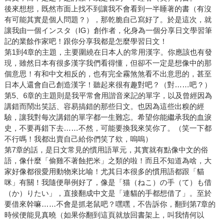
後來想想，既然市面上找不到讓我不會看到一半睡著的書（有沒
有可能其實是個人問題？），那乾脆自己寫好了。於是這次，就
讓我由一個インスタ（IG）創作者，化身為一個分享日文學習筆
記的業餘作家吧！跟你分享我都是怎麼學習日文！
第1到4章的主題，主要圍繞在日本人的常用漢字。你應該也有發
現，雖然日本有很多漢字我們看得懂，但卻不一定是想像中的那
個意思！有和中文相反的，也有完全霧煞煞看不出意思的，甚至
日本人還會自己創造漢字！聽起來很有趣對吧？（對……吧？）
第5、6章的主題則是我平常會用諧音來記的單字，以及曾經因為
講錯而鬧出笑話、容易搞錯的那些日文。也因為這些出糗的經
驗，讓我對每次講錯的單字都一生難忘。希望你能繼承我的血淚
史，不要再錯下去……不然，可能要換我來笑你了。（笑一下都
不行嗎！我都出賣自己給你們笑了欸，嗚嗚）
第7章的話，是日文常見的慣用語單元，其實就有點像中文的俗
語，像什麼「偷雞不著蝕把米」之類的啦！而且不知道為啥，大
家好像都很愛用動物來比喻！尤其日本很多的慣用語都跟「貓
咪」有關！我隨便舉例好了，像是「猫（ねこ）の手（て）も借
（か）りたい」，直接翻成中文是「連貓的手都想借了」。至於
要借來幹嘛……不會是抓老鼠吧？嘿嘿，不告訴你，翻到第7章的
時候便能見真曉（如果你翻到這頁就放回書架上，叫我情何以