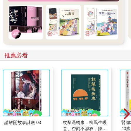
想讓你的日文聽起來更道地更有 fu 嗎？那就一定不能錯過「慣用
語」！
不過光看慣用語一覽表，總覺得有點難懂、又有點無聊……別擔
心！這一章，獺獺準備了四個超有趣的小故事，讓你邊看故事、
自然就學會各種實用的慣用語！
故事有溫暖療癒的「貓咪咖啡廳」、熱鬧好玩的「動物園」、從
頭到腳的「健康檢查」，還有充滿冒險的「異世界生活」！每個
推薦必看
故事都是獨立的小篇章，搭配各種慣用語的自然用法，讓你讀著
讀著，不知不覺就全部學起來！
準備好了嗎？跟著獺獺一起踏上旅途，把慣用語統統收進口袋裡
吧！
貓咪咖啡廳
「歡迎光臨！」獺獺走進貓咪咖啡廳，首先便聽到了一聲爽朗的
招呼聲。看到了一個穿著貓咪布偶裝的店員正熱情招待著來店的
客人們。這也讓獺獺想到了一個日文諺語「猫（ねこ）を被（か
ぶ）る」，把貓戴在頭上，確實很符合店員現在的形象。如果你
覺得這句日文只是在指穿著貓咪布偶裝，那可就大錯特錯了！其
請解開故事謎底 03
杖藜過橋東：柳風生暖
腎臟
實這句日文的意思是……「隱藏本性」或「裝乖」！一起來想像
意、杏雨不濕衣；陳亮
40