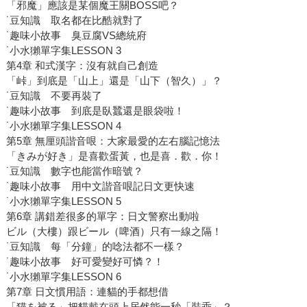
「邪魔」應該是某個魔王關BOSS吧？
˙豆知識 取名都在比酷就對了
˙趣味小故事 臭豆腐VS總統府
˙小水獺單字集LESSON 3
第4章 和式漢字：沒有就自己創造
「峠」到底是「山上」還是「山下（智久）」？
˙豆知識 不要再裝了
˙趣味小故事 到底是臥蠶還是眼袋啦！
˙小水獺單字集LESSON 4
第5章 無厘頭諧音哏：大家最愛的左右腦記憶法
「きみが好き」是喜歡蛋黃，也是喜．歡．你！
˙豆知識 數字也能當作暗號？
˙趣味小故事 用中文諧音哏記日文更快速
˙小水獺單字集LESSON 5
第6章 講錯差很多的單字：日文警察出動啦
ビル（大樓）跟ビール（啤酒）只有一線之隔！
˙豆知識 每「分鐘」的唸法都不一樣？
˙趣味小故事 好可愛變好可憐？！
˙小水獺單字集LESSON 6
第7章 日文慣用語：連貓的手都想借
「猫を被る」把貓戴在頭上居然能一秒「裝乖」？