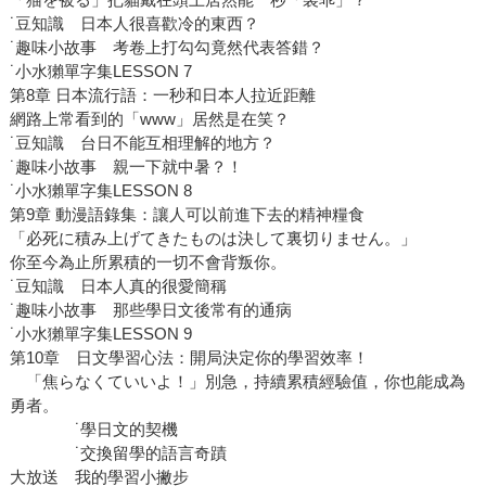
˙豆知識 日本人很喜歡冷的東西？
˙趣味小故事 考卷上打勾勾竟然代表答錯？
˙小水獺單字集LESSON 7
第8章 日本流行語：一秒和日本人拉近距離
網路上常看到的「www」居然是在笑？
˙豆知識 台日不能互相理解的地方？
˙趣味小故事 親一下就中暑？！
˙小水獺單字集LESSON 8
第9章 動漫語錄集：讓人可以前進下去的精神糧食
「必死に積み上げてきたものは決して裏切りません。」
你至今為止所累積的一切不會背叛你。
˙豆知識 日本人真的很愛簡稱
˙趣味小故事 那些學日文後常有的通病
˙小水獺單字集LESSON 9
第10章 日文學習心法：開局決定你的學習效率！
「焦らなくていいよ！」別急，持續累積經驗值，你也能成為
勇者。
˙學日文的契機
˙交換留學的語言奇蹟
大放送 我的學習小撇步