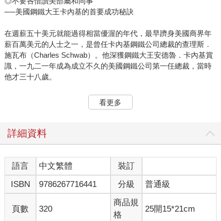
◎不要吝惜讚美部屬和同事
──美國鋼鐵大王卡內基的首要成功秘訣
在週薪五十美元就能過得相當優渥的年代，最早躋身美國商界年
薪百萬美元的人士之一，是曾任卡內基鋼鐵公司總裁的查理斯．
施瓦布（Charles Schwab）。他深獲鋼鐵大王安德魯．卡內基賞
識，一九二一年成為成立不久的美國鋼鐵公司第一任總裁，當時
他才三十八歲。
安德魯．卡內基為何要開出年薪百萬美元的天價，延攬查理斯．
看更多
施瓦布？究竟是為什麼？因為施瓦布天賦異稟？那倒不是。因為
他是全天下最懂鋼鐵製造業的專家？差得遠了。查理斯．施瓦布
親自告訴我，在他麾下，比他了解鋼鐵製造業的專家比比皆是。
詳細資料
施瓦布說，他之所以能夠坐領高薪，絕大部分功勞得歸於待人處
世的手腕。我問他有何心法，以下字句就是他親口透露的秘密；
語言
中文繁體
裝訂
如果我們恪守這番話，你、我的生活方式應該會跟過去截然不
ISBN
9786267716441
分級
普通級
同。
商品規
「我認為，我的才能便是激發下屬的熱忱，」施瓦布說，「我所
頁數
320
25開15*21cm
格
擁有的最強資產以及我充分開發每一名人才的方法，就是讚賞和