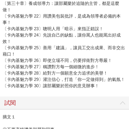
〔第三十章〕養成領導力：讓部屬樂於追隨的主管，都是這麼
做！
〔卡內基魅力學 22〕用讚美包裝批評，是成為領導者必備的本
事！
〔卡內基魅力學 23〕聰明人用「暗示」來指正錯誤！
〔卡內基魅力學 24〕先說自己的缺點，讓你罵人也能罵出好成
效！
〔卡內基魅力學 25〕善用「建議」，讓員工交出成果、而非交出
藉口！
〔卡內基魅力學 26〕即使立場不同，仍要捍衛對方尊嚴！
〔卡內基魅力學 27〕稱讚對方每一個細微的進步！
〔卡內基魅力學 28〕給對方一個願意全力追求的美譽！
〔卡內基魅力學 29〕灌注信心，打造「你一定做得到」的氣氛！
〔卡內基魅力學 30〕讓部屬樂於照你的意見辦事！
試閱
摘文１