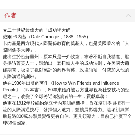
作者
★二十世紀最偉大的「成功學大師」
戴爾‧卡內基（Dale Carnegie，1888─1955）
卡內基是西方現代人際關係教育的奠基人，也是美國著名的「人
際關係學大師」。
他出生於密蘇里州，原本只是一介牧童，靠著不斷自我精進、貼
身採訪菁英人士，歸納出一套扭轉人生的成功法則，在美國大蕭
條期間，吸引了數以萬計的商界菁英、政壇領袖，付費加入他的
人際溝通培訓班。
他在1936年出版的著作《How to Win Friends and Influence
People》（即本書），80年來始終被西方世界視為社交技巧的聖
經之一，改變了全球將近3億讀者的一生，貢獻卓著！
他更在1912年於紐約創立卡內基訓練機構，旨在培訓學員擁有一
流的人際溝通技巧、發揮個人魅力，並擴展影響力。這項訓練幫
助超過800萬名學員變得更有自信、更具領導力，目前已推廣至全
球86個國家。