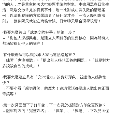
情的人，才是業主捧著大把鈔票求僱的對象。本書用眾多日常生
活、職場交涉常見的真實事件，逐一比對成功與失敗的溝通案
例，以清晰易懂的方式帶讀者了解什麼才是「一流人際相處法
則」，讓你隔天就能在商務會談、日常聊天場合現學現賣！
‧我要怎麼跨出「成為交際好手」的第一步？
→「對他人深感興趣」是建立人際關係的重要核心，因為所有人
都渴望得到他人的關注！
‧有什麼辦法可以讓我跟大家迅速熱絡起來？
→練習「專注傾聽」+「提出別人很想回答的問題」+「鼓勵對方
多談談自己的成就」！
‧我要怎麼建立具有「充沛活力」的良好形象，並讓他人感到愉
快？
→不要小看「親切微笑」的魔力！連講電話都要讓人聽出你正面
帶笑容！
‧第一次見面留下了好印象，下一次要怎樣讓對方印象更深刻？
→記牢對方的「完整姓名」、「職業」、「興趣」，下次見面侃