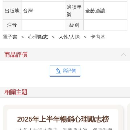
鼓勵對方。」
適讀年
出版地
台灣
全齡適讀
齡
「在這世界上，最容易摧毀個人志向的武器就是上司的批評。我
從來不批評任何人，只深信提供人們努力工作的激勵因子。我由
注音
級別
衷嘉獎他人，從不吝惜讚美。」
電子書
＞
心理勵志
＞
人性/人際
＞
卡內基
這就是施瓦布的作為。但一般人又是怎麼做的？恰恰相反。如果
他們不喜歡某件事，就會盡其所能地挑三揀四；但就算他們喜歡
商品評價
某件事，卻一句好話也不會說。
「我一生交遊廣闊，走遍世界拜會過無數知名人士，」施瓦布宣
寫評價
稱，「但我發現，無論個人如何偉大、地位如何崇高，唯有付出
的讚許多於批評，才更能夠成就偉大事業。」
相關主題
老實說，上述這番話正是安德魯．卡內基終身成就的顯著理由之
一：卡內基於公、於私都不吝稱讚同仁。
真心誠意的讚許，也是洛克菲勒待人處世的頭號成功秘訣。
2025年上半年暢銷心理勵志榜
舉例來說，當其中一位事業夥伴愛德華．T．貝德福（Edward T.
「太多人活得太費力，我想為大家、包括我自