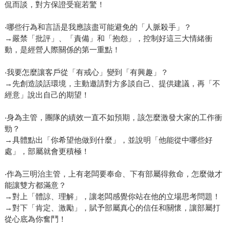
侃而談，對方保證受寵若驚！
‧哪些行為和言語是我應該盡可能避免的「人脈殺手」？
→嚴禁「批評」、「責備」和「抱怨」，控制好這三大情緒衝
動，是經營人際關係的第一重點！
‧我要怎麼讓客戶從「有戒心」變到「有興趣」？
→先創造談話環境，主動邀請對方多談自己、提供建議，再「不
經意」說出自己的期望！
‧身為主管，團隊的績效一直不如預期，該怎麼激發大家的工作衝
勁？
→具體點出「你希望他做到什麼」，並說明「他能從中哪些好
處」，部屬就會更積極！
‧作為三明治主管，上有老闆要奉命、下有部屬得救命，怎麼做才
能讓雙方都滿意？
→對上「體諒、理解」，讓老闆感覺你站在他的立場思考問題！
→對下「肯定、激勵」，賦予部屬真心的信任和關懷，讓部屬打
從心底為你奮鬥！