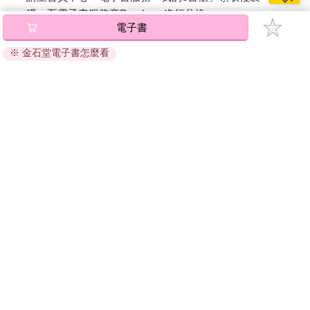
◎別讓「不」字出現在談話中
碼』至電子書服務商Readmoo進行兌換。
電子書
退換貨須知：
你與他人交談時，切勿一開口就討論意見相左的主題，最好是一
※ 金石堂電子書怎麼看
直強調彼此都贊同的事；如果可能的話，請一再強調雙方都在追
因版權保護，您在金石堂所購買的電子書僅能以金石堂專屬
求同一個目標，唯一的差異僅是手法，而非目的。
的閱讀軟體開啟閱讀，無法以其他閱讀器或直接下載檔案。
依據「消費者保護法」第19條及行政院消費者保護處公告之
如果可能的話，請做到讓對方在一開始就連連點頭稱「是」，而
「通訊交易解除權合理例外情事適用準則」，非以有形媒介
非像波浪鼓一般地搖頭說「不」。
提供之數位內容或一經提供即為完成之線上服務，經消費者
事先同意始提供。（如：電子書、電子雜誌、下載版軟體、
哈利．A．歐佛斯崔教授在《影響人類行為》中寫到，說「不」這
虛擬商品…等），
不受「網購服務需提供七日鑑賞期」的限
種反應是最難克服的障礙。當一個人說出「不」之後，他就是賭
制
。為維護您的權益，建議您先使用「試閱」功能後再付款
上了人格尊嚴，因此不得不堅持到底。儘管稍後他覺得說「不」
購買。
似乎是個失誤，卻會因為拉不下面子，而無法收回！因為你一旦
說出口，就必須捍衛到底。因此，讓每個人在談話開始時就持肯
定態度，這一點很重要。
當一個人斬釘截鐵地說「不」時，他全身上下的器官、腺體、神
經、肌肉會完全被喚醒，形成一種拒絕的狀態。這通常很細微，
但有時也很明顯，簡而言之，這個人全身上下的神經肌肉系統都
會劍拔弩張，等著要捍衛自己的主張。