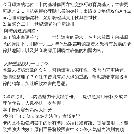
今日輝煌的地位！卡內基堪稱西方社交技巧教育奠基人，本書更
可說是２１世紀各類心理勵志書的始祖，出版８０年仍攻佔Amaz
on心理勵志暢銷榜，足以驗證其實用性與普世性。
2. 最適合二十一世紀讀者的全新編排！
‧與時俱進的調整：
為了讓本書更符合二十一世紀讀者的需求，在力求尊重卡內基原
意的原則下，刪除一九三○年代出版當時的讀者才覺得有意義的情
節與趣聞，以及與商務應用關聯性較低的相關內容。
‧人際重點技巧一目了然：
各章末摘錄該章的金句，幫助讀者加深印象、溫習內容更快速。
邊欄也整理了３０條學習擁有好人緣的重點，幫助讀者掌握各章
節的精華，加速吸收本書的思想。
3.獨家原創「卡內基魅力學實踐手冊」，提供超實用表格及成果
評估問卷，人氣祕訣一次掌握！
本手冊內容分為兩大部分：
‧我的「３０條人氣魅力法則」實踐筆記
卡內基不斷強調書中的所有準則必須付諸實踐、靈活運用，才能
發揮強大功效！原創手冊將按照書中３０條人氣魅力法則的順