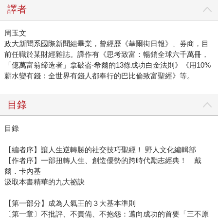
譯者
周玉文
政大新聞系國際新聞組畢業，曾經歷《華爾街日報》、券商，目
前任職於某財經雜誌。譯作有《思考致富：暢銷全球六千萬冊，
「億萬富翁締造者」拿破崙‧希爾的13條成功白金法則》《用10%
薪水變有錢：全世界有錢人都奉行的巴比倫致富聖經》等。
目錄
目錄
【編者序】讓人生逆轉勝的社交技巧聖經！ 野人文化編輯部
【作者序】一部扭轉人生、創造優勢的跨時代勵志經典！ 戴
爾．卡內基
汲取本書精華的九大祕訣
【第一部分】成為人氣王的３大基本準則
〔第一章〕不批評、不責備、不抱怨：邁向成功的首要「三不原