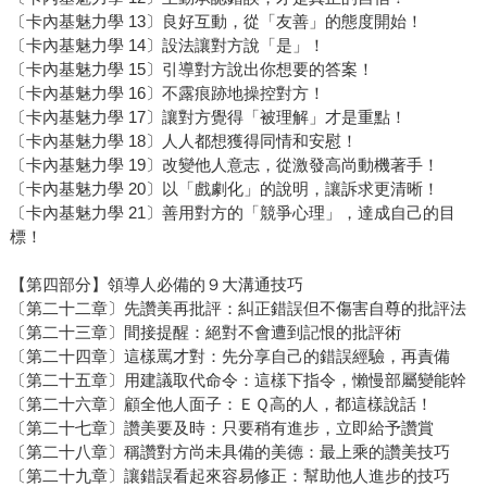
〔卡內基魅力學 13〕良好互動，從「友善」的態度開始！
〔卡內基魅力學 14〕設法讓對方說「是」！
〔卡內基魅力學 15〕引導對方說出你想要的答案！
〔卡內基魅力學 16〕不露痕跡地操控對方！
〔卡內基魅力學 17〕讓對方覺得「被理解」才是重點！
〔卡內基魅力學 18〕人人都想獲得同情和安慰！
〔卡內基魅力學 19〕改變他人意志，從激發高尚動機著手！
〔卡內基魅力學 20〕以「戲劇化」的說明，讓訴求更清晰！
〔卡內基魅力學 21〕善用對方的「競爭心理」，達成自己的目
標！
【第四部分】領導人必備的９大溝通技巧
〔第二十二章〕先讚美再批評：糾正錯誤但不傷害自尊的批評法
〔第二十三章〕間接提醒：絕對不會遭到記恨的批評術
〔第二十四章〕這樣罵才對：先分享自己的錯誤經驗，再責備
〔第二十五章〕用建議取代命令：這樣下指令，懶慢部屬變能幹
〔第二十六章〕顧全他人面子：ＥＱ高的人，都這樣說話！
〔第二十七章〕讚美要及時：只要稍有進步，立即給予讚賞
〔第二十八章〕稱讚對方尚未具備的美德：最上乘的讚美技巧
〔第二十九章〕讓錯誤看起來容易修正：幫助他人進步的技巧