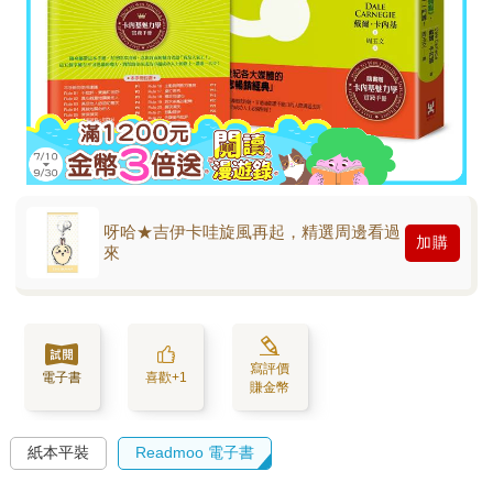
呀哈★吉伊卡哇旋風再起，精選周邊看過
加購
來
寫評價
電子書
喜歡+1
賺金幣
紙本平裝
Readmoo 電子書