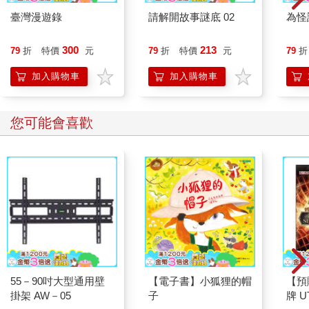
抱對方的肩膀說：「我很確定你不會再犯錯，為了證明這一點，
臺灣漫遊錄
請解開故事謎底 02
為怪
我要你明天幫我維修我的F-51飛機。」
300
213
79
折
特價
元
79
折
特價
元
79
折
摘文２
加入購物車
加入購物車
◎成功洽談生意的秘訣
──積極聆聽，能讓顧客受寵若驚
您可能會喜歡
成功洽談生意的秘訣是什麼？根據前哈佛大學校長查爾斯．Ｗ．
艾略特（Charles W. Eliot）所言：「敲定一樁成功的生意其實沒
有什麼秘密訣竅……聚精會神地聆聽對方說話卻是非常重要的環
節。這是唯一可以讓對方感到受寵若驚之道。」
艾略特自己以前就是傾聽這門藝術的翹楚。美國第一批偉大的小
說家亨利．詹姆斯（Henry James）曾回憶：「艾略特博士的傾
聽功夫不僅是靜靜聆聽，還是非常積極聆聽。他會正襟危坐，上
身完全直立，然後兩手交叉安放在大腿上動也不動，除了兩隻大
55－90吋大型通用壁
【電子書】小狐狸的帽
【預
拇指偶爾會或快或慢地繞著彼此轉圈。
掛架 AW－05
子
牌 UT