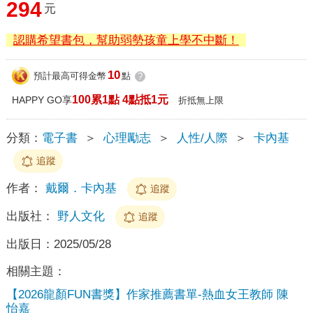
294
元
認購希望書包，幫助弱勢孩童上學不中斷！
10
預計最高可得金幣
點
?
100累1點 4點抵1元
HAPPY GO享
折抵無上限
分類：
電子書
＞
心理勵志
＞
人性/人際
＞
卡內基
追蹤
作者：
戴爾．卡內基
追蹤
出版社：
野人文化
追蹤
出版日：
2025/05/28
相關主題：
【2026龍顏FUN書獎】作家推薦書單-熱血女王教師 陳
怡嘉