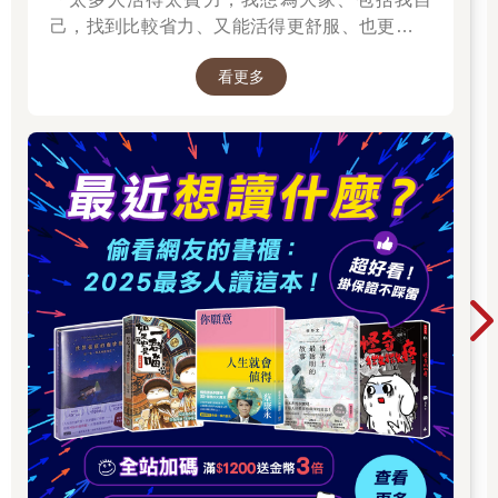
Bedford）誤判商機，在南美做錯一樁交易，導致公司虧損一百萬
己，找到比較省力、又能活得更舒服、也更滿足
美元，洛克菲勒大可劈頭臭罵他一頓；但他深知貝德福已經盡力
的方法。所以我寫了這本書。」──蔡康永。
而為，而且整起事件也早已落幕。於是他反過來找出值得讚許的
看更多
2025網友們心靈療癒都在看這些↓↓↓↓
環節，恭喜貝德福最後還能為這樁投資案省下六成資金：「實在
了不起，」洛克菲勒說，「我們不可能每件事情都一帆風順。」
◎批評會讓人像刺蝟一樣武裝自己，讚美則會讓人充滿幹勁！
當我們應對進退時，且讓我們記住，我們不是在對付理性思考的
生物，而是感性行事的人類，批評會讓他們像刺蝟一樣武裝自
己，自豪與讚美則會讓他們衝勁十足。
美國開國元勳班傑明．富蘭克林（Benjamin Franklin）年輕時不
夠世故老練，但後來搖身一變，不僅手腕高明，待人處世也相當
圓滑成熟，因而獲任美國駐法大使。他的成功心法為何？「我從
不道他人長短，」他說，「……只說他人優點。」
每個蠢蛋都會批評、斥責並抱怨他人，而且多數蠢蛋都會這麼
做。不過，若談到理解與寬恕，那就需要修身養性的功夫了。