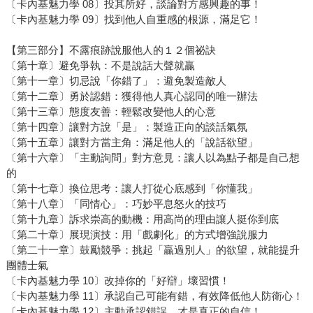
〔卡內基魅力學 08〕投其所好，談論對方感興趣的事！
〔卡內基魅力學 09〕找到他人自重感的根源，滿足它！
【第三部分】不露痕跡說服他人的１２個祕訣
〔第十章〕避免爭執：不是說話大聲就贏
〔第十一章〕切忌說「你錯了」：避免製造敵人
〔第十二章〕勇於認錯：獲得他人真心認同的唯一辦法
〔第十三章〕態度友善：輕鬆改變他人的心意
〔第十四章〕讓對方說「是」：製造正向的談話氣氛
〔第十五章〕讓對方當主角：滿足他人的「說話欲望」
〔第十六章〕「主動詢問」對方意見：讓人以為點子都是自己想
的
〔第十七章〕換位思考：讓人打從心底感到「你懂我」
〔第十八章〕「同情心」：巧妙平息怒火的技巧
〔第十九章〕訴求崇高的動機：用高尚的理由讓人挺你到底
〔第二十章〕展現演技：用「戲劇化」的方式增強說服力
〔第二十一章〕鼓勵競爭：挑起「贏過別人」的欲望，就能提升
團體士氣
〔卡內基魅力學 10〕改掉你的「好辯」壞習慣！
〔卡內基魅力學 11〕承認自己可能有錯，有效降低他人防衛心！
〔卡內基魅力學 12〕主動承認錯誤，才是真正的自信！