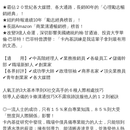
★霸佔２０世紀各大媒體、各大通路，長銷80年的「心理勵志暢
銷經典」！
★紐約時報連續10年「勵志經典榜首」！
★長踞Amazon「商業溝通暢銷榜」榜首！
★改變3億人命運，深切影響美國總統約翰‧甘迺迪、投資大亨華
倫‧巴菲特！巴菲特曾讚譽：「卡內基訓練是我這輩子拿到最有用
的文憑。」
【適 用】✔中高階經理人 ✔業務推銷員 ✔各級員工 ✔儲備幹
部 ✔職場新鮮人 ✔創業家
【各界好評】✔成功學大師 ✔政壇領袖 ✔商界名家 ✔頂尖業務員
✔青年創業家 ✔各大媒體
人氣王的3大基本準則X社交高手的６種人際相處技巧
領導人必備的９條溝通技巧X不露痕跡說服他人的１２則祕訣
◎一流人士的成功，只有１５％來自專業知識，８５％則大受
「態度與人際關係」影響！
卡內基從研究中發現，職場中僅具備專業能力的人士，只能領到
普通水準的薪資；擁有領導力、能清晰表達意見，並激發他人熱