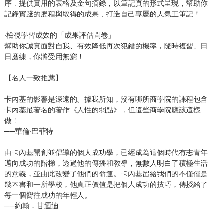
序，提供實用的表格及金句摘錄，以筆記頁的形式呈現，幫助你
記錄實踐的歷程與取得的成果，打造自己專屬的人氣王筆記！
‧檢視學習成效的「成果評估問卷」
幫助你誠實面對自我、有效降低再次犯錯的機率，隨時複習、日
日磨練，你將受用無窮！
【名人一致推薦】
卡內基的影響是深遠的。據我所知，沒有哪所商學院的課程包含
卡內基最著名的著作《人性的弱點》，但這些商學院應該這樣
做！
──華倫‧巴菲特
由卡內基開創並倡導的個人成功學，已經成為這個時代有志青年
邁向成功的階梯，透過他的傳播和教導，無數人明白了積極生活
的意義，並由此改變了他們的命運。卡內基留給我們的不僅僅是
幾本書和一所學校，他真正價值是把個人成功的技巧，傳授給了
每一個嚮往成功的年輕人。
──約翰．甘迺迪