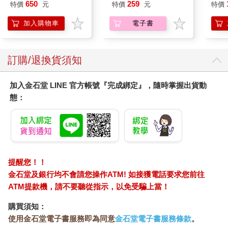
SEL
「他會面向談話者，雙眼直直地望向對方眼裡，就好比雙眼也在
650
259
特價
元
特價
元
特價
充包
聆聽一般。他真的是用心聆聽，而且還一邊思考你在說話當時的
日文
加入購物車
電子書
言下之意……等雙方談話結束，對方會真覺得，自己已經把想說
的話全部說出來了。」
傾耳細聽，是一種我們能夠回應對方的最高等級讚美。「極少
訂購/退換貨須知
人，」美國散文詩人與劇作家傑克．伍佛（Jack Woodford）在著
作《一見鍾情》（Strangers in Love，暫譯，台灣未出版）中寫
加入金石堂 LINE 官方帳號『完成綁定』，隨時掌握出貨動
道，「極少人能抗拒專注聆聽所隱隱透露的諂媚之情。」
態：
這一點真是不證自明，對吧？根本不需要你花四年在哈佛大學攻
讀。可是你、我都知道，百貨公司老闆重金租下昂貴地段、進貨
時精打細算、將櫥窗妝點得美輪美奐，再花大錢打廣告，卻請了
一大堆不懂得聆聽的門市銷售人員，他們總是莽撞打斷顧客言
論、出言反駁並惹惱對方。前述種種做法都像是要把顧客都趕出
提醒您！！
大門。
金石堂及銀行均不會請您操作ATM! 如接獲電話要求您前往
ATM提款機，請不要聽從指示，以免受騙上當！
◎如何解決顧客衝突？
──用傾聽化解誤會，用耐心贏得信任
購買須知：
使用金石堂電子書服務即為同意
金石堂電子書服務條款
。
最愛挑三揀四的人、最冷嘲熱諷的批評者，往往都會在極具耐