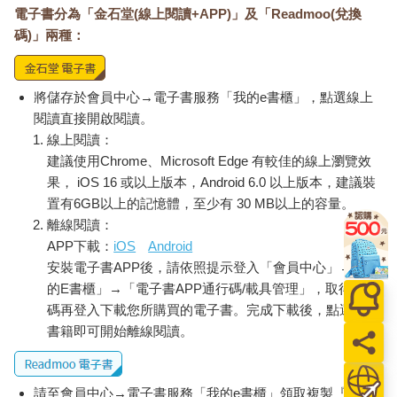
電子書分為「金石堂(線上閱讀+APP)」及「Readmoo(兌換
心、同情心的聆聽者面前舉白旗。當一個抓狂的人來找麻煩時，
碼)」兩種：
就像眼鏡蛇四射毒液，聆聽者就更要沉著以對。
我舉個例子說明：幾年前紐約電話公司發現，他們得處理一名對
著客服人員惡言相向的顧客。這名顧客超級毒舌，不僅會連連咒
將儲存於會員中心→電子書服務「我的e書櫃」，點選線上
罵，還會失心瘋一般胡言亂語、威脅毀掉電話線路，並無數次投
閱讀直接開啟閱讀。
訴公共服務委員會（Public Service Commission）。
線上閱讀：
建議使用Chrome、Microsoft Edge 有較佳的線上瀏覽效
最後，公司派出最厲害的「咒罵客調解員」去拜會對方。「咒罵
果， iOS 16 或以上版本，Android 6.0 以上版本，建議裝
客調解員」聆聽對方說話，讓這位壞脾氣顧客一五一十地傾吐心
置有6GB以上的記憶體，至少有 30 MB以上的容量。
聲，過程中只是點點頭說「沒錯」，並適時寄予無限同情。
離線閱讀：
APP下載：
iOS
Android
「我靜靜聆聽，以前從沒有電話公司代表會這樣跟他說話。他對
安裝電子書APP後，請依照提示登入「會員中心」→「我
我的態度也漸漸越來越友善了。我第一次去拜會他時不曾表明來
的E書櫃」→「電子書APP通行碼/載具管理」，取得通行
意，第二次、第三次也都沒有提起，到了最後第四次我就完全解
決了。他甚至主動向公共服務委員會撤銷先前的訴訟。」
碼再登入下載您所購買的電子書。完成下載後，點選任一
書籍即可開始離線閱讀。
摘文３
請至會員中心→電子書服務「我的e書櫃」領取複製『兌換