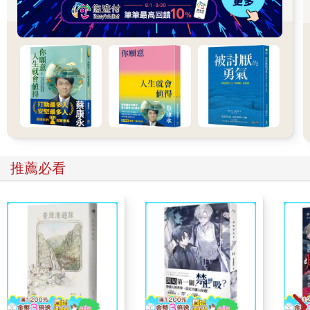
蘇格蘭作家湯瑪士．卡萊爾（Thomas Carlyle）說，「偉人對待
小人物的方式，體現了他的偉大之處。」
鮑伯．胡佛（Bob Hoover）是一位知名的試飛飛行員，經常表演
空中特技。有一次他在聖地牙哥表演完畢，正要返回洛杉磯。當
時他飛在三百英尺高處，兩具引擎突然雙雙熄火。所幸他反應機
敏，操控得當，安全將飛機降落地面。雖然無人傷亡，但整架飛
機已經嚴重受損。
胡佛緊急降落後，第一項動作就是檢查飛機用油，果不其然，他
推薦必看
駕駛的這架螺旋槳飛機，裝填的是噴射機用油，而非汽油。
他回到機場後，要求會見負責保養這架飛機的機械工。年輕小夥
子早就為自己犯下的過錯悔恨萬分，一看到胡佛走近就痛哭流
涕。他不僅毀了一架造價昂貴的飛機，還差點把三條人命送進地
府。
你可以想像當時胡佛簡直是怒髮衝冠，也可以合理期待，這位自
負、嚴謹的飛行員，會劈頭痛罵維修人員粗心大意。不過胡佛並
未責怪機械工，甚至根本不曾出言批評；相反地，他伸出雙臂圈