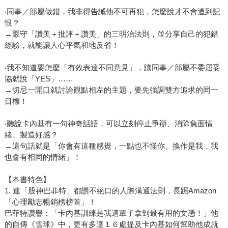
‧同事／部屬做錯，我非得告誡他不可再犯，怎麼說才不會遭到記
恨？
→嚴守「讚美＋批評＋讚美」的三明治法則，並分享自己的犯錯
經驗，就能讓人心平氣和地反省！
‧我不知道要怎麼「有效表達不同意見」，讓同事／部屬不委屈妥
協就說「YES」……
→切忌一開口就討論觀點相左的主題，要先強調雙方追求的同一
目標！
‧聽說卡內基有一句神奇話語，可以立刻停止爭辯、消除負面情
緒、製造好感？
→這句話就是「你會有這種感覺，一點也不怪你。換作是我，我
也會有相同的情緒」！
【本書特色】
1. 連「股神巴菲特」都讚不絕口的人際溝通法則，長踞Amazon
「心理勵志暢銷榜榜首」！
巴菲特讚譽：「卡內基訓練是我這輩子拿到最有用的文憑！」他
的自傳《雪球》中，更有多達１６處提及卡內基如何幫助他成就