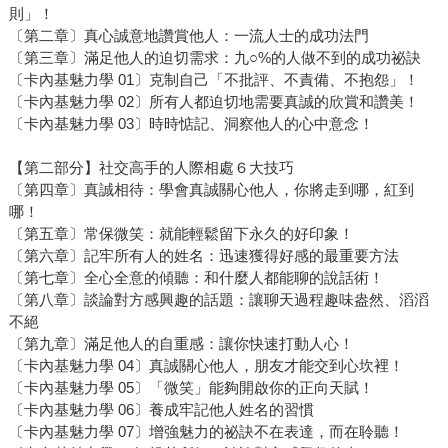
則」！
〔第二章〕真心誠意地讚賞他人：一流人士的成功法門
〔第三章〕滿足他人的迫切需求：九○%的人做不到的成功祕訣
〔卡內基魅力學 01〕克制自己「不批評、不責備、不抱怨」！
〔卡內基魅力學 02〕所有人都迫切地需要真誠的欣賞和讚美！
〔卡內基魅力學 03〕時時惦記、洞察他人的心中意念！
【第二部分】社交高手的人際相處６大技巧
〔第四章〕真誠相待：學會真誠關心他人，你將走到哪，紅到
哪！
〔第五章〕常保微笑：就能輕鬆留下永久的好印象！
〔第六章〕記牢所有人的姓名：迅速獲得好感的最重要方法
〔第七章〕全心全意的傾聽：和什麼人都能聊的說話術！
〔第八章〕談論對方感興趣的話題：讓聊天過程趣味盎然、滔滔
不絕
〔第九章〕滿足他人的自重感：讓你快速打動人心！
〔卡內基魅力學 04〕真誠關心他人，朋友才能交到心坎裡！
〔卡內基魅力學 05〕「微笑」能夠開啟你的正向天賦！
〔卡內基魅力學 06〕養成牢記他人姓名的習慣
〔卡內基魅力學 07〕增強魅力的祕訣不在表達，而在聆聽！