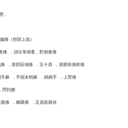
態，
後腦痛（頸部上面）
會痛 ．頭往單側看，對側會痛
痛 ．肩部區域痛 ．五十肩 ．肩膀前側疼痛
手麻 ．手指末梢麻 ．媽媽手 ．上臂痛
．閃到腰
蓋痛 ．腳踝痛 ．足底筋膜炎