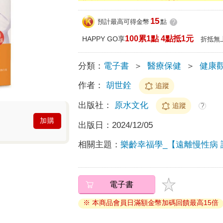
15
預計最高可得金幣
點
?
100累1點 4點抵1元
HAPPY GO享
折抵無
分類：
電子書
＞
醫療保健
＞
健康
作者：
胡世銓
追蹤
出版社：
原水文化
追蹤
?
加購
出版日：
2024/12/05
相關主題：
樂齡幸福學_【遠離慢性病
電子書
※ 本商品會員日滿額金幣加碼回饋最高15倍