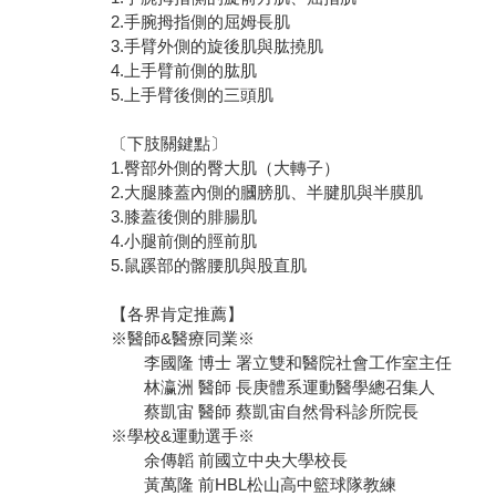
2.手腕拇指側的屈姆長肌
3.手臂外側的旋後肌與肱撓肌
4.上手臂前側的肱肌
5.上手臂後側的三頭肌
〔下肢關鍵點〕
1.臀部外側的臀大肌（大轉子）
2.大腿膝蓋內側的膕膀肌、半腱肌與半膜肌
3.膝蓋後側的腓腸肌
4.小腿前側的脛前肌
5.鼠蹊部的髂腰肌與股直肌
【各界肯定推薦】
※醫師&醫療同業※
李國隆 博士 署立雙和醫院社會工作室主任
林瀛洲 醫師 長庚體系運動醫學總召集人
蔡凱宙 醫師 蔡凱宙自然骨科診所院長
※學校&運動選手※
余傳韜 前國立中央大學校長
黃萬隆 前HBL松山高中籃球隊教練