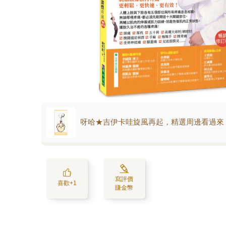
呀哈★吉伊卡哇旋風再起，精選周邊看過來
寫評價
喜歡+1
賺金幣