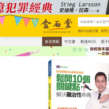
國中自修評量
東野
唯紅花綻放
奧德賽
會員獎勵
中文書
動漫ACG
親子