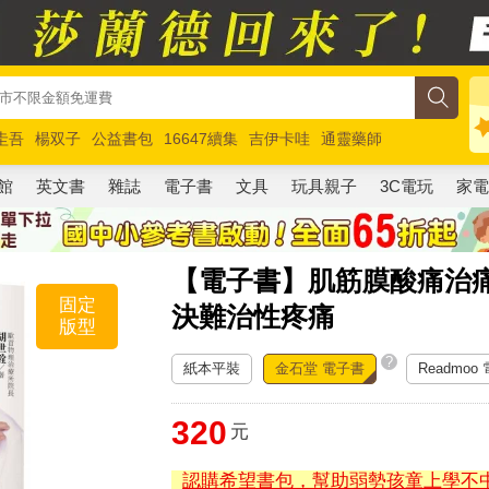
圭吾
楊双子
公益書包
16647續集
吉伊卡哇
通靈藥師
路邊攤新作
馬斯克
玩具總動員5
超慢跑
館
英文書
雜誌
電子書
文具
玩具親子
3C電玩
家
【電子書】肌筋膜酸痛治痛
固定
決難治性疼痛
版型
?
紙本平裝
金石堂 電子書
Readmoo
320
元
認購希望書包，幫助弱勢孩童上學不