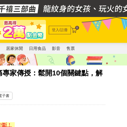
0
登入/註冊
電
居家休閒
日用食品
影音
售票
專家傳授：鬆開10個關鍵點，解
 電子書
中斷！