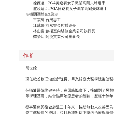
徐薇凌 LPGA美巡賽女子職業高爾夫球選手
盧曉晴 JLPGA日巡賽女子職業高爾夫球選手
※機關團體&企業※
王震緯 台灣志工
江威娜 前永豐金控營運長
林山富 創揚室內裝修企業公司執行長
羅榮岳 阿瘦實業公司董事長
作者
胡世銓
現任歐首物理治療所院長。畢業於臺大醫學院復健醫
任職於醫院復健科時，在因緣際會下，接觸到了另類
等學理基礎，結合臨床治療患者的經驗，歷經十餘年
從事醫療與復健超過三十年來，協助無數人改善因為
您了解酸痛的成因，並且教導對症下藥的治療與復健