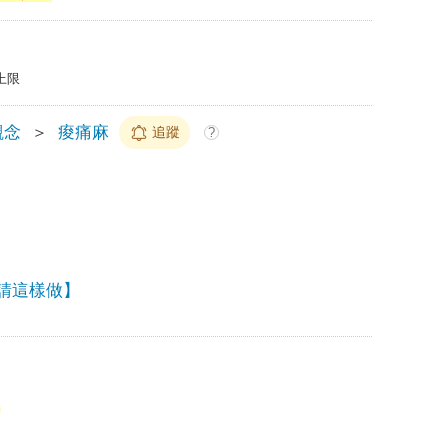
上限
觀念
＞
痠痛麻
追蹤
?
 請這樣做】