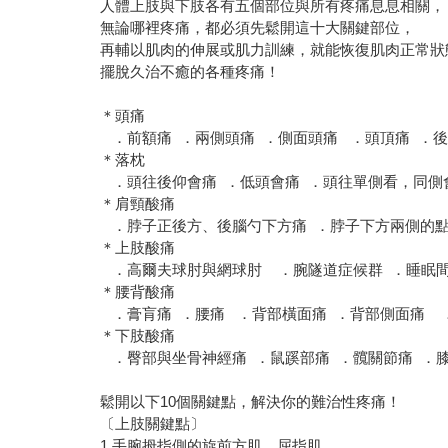
人體上肢與下肢各有五個部位與所有疼痛息息相關，
無論哪裡疼痛，都必須先鬆開這十大關鍵部位，
再輔以肌肉的伸展或肌力訓練，就能恢復肌肉正常狀
擺脫久治不癒的各種疼痛！
＊頭痛
．前額痛 ．兩側頭痛 ．側面頭痛 ．頭頂痛 ．
＊落枕
．頭往後仰會痛 ．低頭會痛 ．頭往單側看，同側
＊肩頸酸痛
．脖子正後方、後腦勺下方痛 ．脖子下方兩側的點
＊上肢酸痛
．高爾夫球肘與網球肘 ．腕隧道症候群 ．睡眠間
＊腰背酸痛
．膏肓痛 ．腰痛 ．背部橫面痛 ．背部側面痛 
＊下肢酸痛
．臀部與坐骨神經痛 ．鼠蹊部痛 ．髖關節痛 ．膝
鬆開以下10個關鍵點，解決你的難治性疼痛！
〔上肢關鍵點〕
1.手腕拇指側的旋前方肌、屈指肌