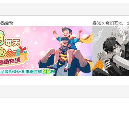
春光ｘ奇幻基地｜全書系展