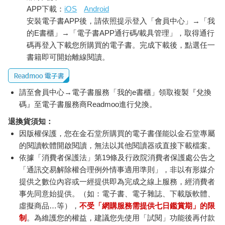
APP下載：
iOS
Android
安裝電子書APP後，請依照提示登入「會員中心」→「我
的E書櫃」→「電子書APP通行碼/載具管理」，取得通行
碼再登入下載您所購買的電子書。完成下載後，點選任一
書籍即可開始離線閱讀。
請至會員中心→電子書服務「我的e書櫃」領取複製『兌換
碼』至電子書服務商Readmoo進行兌換。
退換貨須知：
因版權保護，您在金石堂所購買的電子書僅能以金石堂專屬
的閱讀軟體開啟閱讀，無法以其他閱讀器或直接下載檔案。
依據「消費者保護法」第19條及行政院消費者保護處公告之
「通訊交易解除權合理例外情事適用準則」，非以有形媒介
提供之數位內容或一經提供即為完成之線上服務，經消費者
事先同意始提供。（如：電子書、電子雜誌、下載版軟體、
虛擬商品…等），
不受「網購服務需提供七日鑑賞期」的限
制
。為維護您的權益，建議您先使用「試閱」功能後再付款