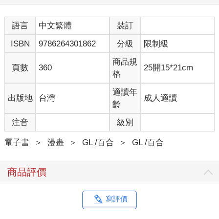
語言
中文繁體
裝訂
ISBN
9786264301862
分級
限制級
商品規
頁數
360
25開15*21cm
格
適讀年
出版地
台灣
成人適讀
齡
注音
級別
電子書
＞
漫畫
＞
GL /百合
＞
GL /百合
商品評價
寫評價