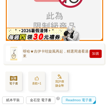
呀哈★吉伊卡哇旋風再起，精選周邊看過
加購
來
寫評價
電子書
喜歡+1
賺金幣
?
紙本平裝
金石堂 電子書
Readmoo 電子書