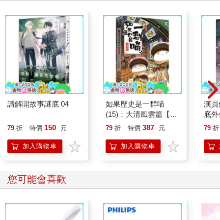
請解開故事謎底 04
如果歷史是一群喵
演員
(15)：大清風雲篇【萌
底外
貓漫畫學歷史】
150
387
79
折
特價
元
79
折
特價
元
79
折
加入購物車
加入購物車
您可能會喜歡