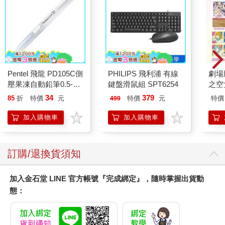
Pentel 飛龍 PD105C側
PHILIPS 飛利浦 有線
劇場版
壓果凍自動鉛筆0.5-白
鍵盤滑鼠組 SPT6254
之空
桿
樂部 
34
379
85
折
特價
元
特價
元
特價
499
Pa
組
加入購物車
加入購物車
訂購/退換貨須知
加入金石堂 LINE 官方帳號『完成綁定』，隨時掌握出貨動
態：