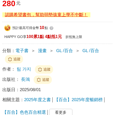
280
元
認購希望書包，幫助弱勢孩童上學不中斷！
10
預計最高可得金幣
點
?
100累1點 4點抵1元
HAPPY GO享
折抵無上限
分類：
電子書
＞
漫畫
＞
GL /百合
＞
GL /百合
追蹤
作者：
팀 가지
追蹤
出版社：
長鴻
追蹤
出版日：
2025/08/01
相關主題：
2025年度之書
【百合】2025年度暢銷榜
【百合】色色百合精選
看更多