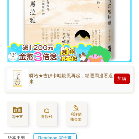
呀哈★吉伊卡哇旋風再起，精選周邊看過
加購
來
寫評價
電子書
喜歡+1
賺金幣
紙本平裝
Readmoo 電子書