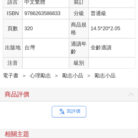
他是美國人，也是台灣人。父親是美國黑人大兵，當年到台灣結
語言
中文繁體
裝訂
識他的母親。世俗說法，他是私生子。然後被阿嬤帶在菜市場、
ISBN
9786263586833
分級
普通級
浮游在社會底層。後來，隨母親移民美國。
人生翻轉，在美國的大學主修生物科系，本來要繼續醫科。當人
商品規
生否極泰來，邁向康莊，他做了兩個大逆轉的選擇。
頁數
320
14.5*20*2.05
格
「在畢業前夕，他放棄在美國執業醫生的路，遁入空門。為
適讀年
出版地
台灣
全齡適讀
何？」
齡
「在富裕之島台灣多年後，他決定到亞洲最貧窮的國度。為
何？」
注音
級別
亞洲最窮的國度之一，尼泊爾，兩千六百年前是佛陀的國，這是
電子書
＞
心理勵志
＞
勵志小品
＞
勵志小品
光師父的發願初心。立足所在的加德滿都，也有佛教傳奇。傳說
以前這是一個大湖，文殊菩薩的化身來到這裡時，發覺湖中有座
商品評價
各種寶石佛的塔，如果湖水消失，塔可以露出來，於是文殊菩薩
切出一缺口，讓湖水流走，加德
滿都成為一座盆地。佛陀誕生國，文殊菩薩走過之境，因何如此
寫評價
貧窮？偏遠的尼泊爾山區，有很多貧困、失親的孤兒。沒有資源
的光師父來了，定居下來。
「哪來的勇氣？」光師父說：「將『我』變小一些，勇氣就會大
相關主題
一些。」