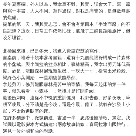
長年寫專欄，外人以為，我拿筆不難。其實，誤會大了。寫一篇
與寫一本書，大大不同。寫作過程，對我是痛苦的，是無數無盡
的焦慮。
提筆的第一天，我其實忐忑，會不會有第四本「半途而廢」的不
良記錄？這次，日常工作依然忙碌，還飛了三趟長距離旅行，但
咬牙埋首。
北極回來後，已是冬天，我進入緊鑼密鼓的寫作。
書桌前，堆著十幾本參考書籍，還有十九個龍眼籽構成一片森林
的小盆栽。與小陶盆的盆身相比，森林稍高，我拿出剪刀降低高
度。於是，龍眼森林展現新生機，一暝大一寸，從冒出米粒般、
褐綠色小葉開始，一星期後就能昂然。
拿起剪刀，修剪龍眼森林是苦中的寄情。我每天起床的第一件
事，就先看看「小森林」，然後才是打開iPad。
最後衝刺時，連從不中輟的重訓健身，我都告假。好多夜晚，筆
耕至凌晨，分不淸楚是今晚，還是今晨。倦了，就躺在沙發上小
眠，不太敢進臥室的床。
在許多猶豫中，微微前進。書過一半，思路慢慢淸晰、篤定。我
試圖以電影腳本方式構建出兩條故事軸線：喜馬拉雅山國旅行，
遇見一位外國和尙的對話。