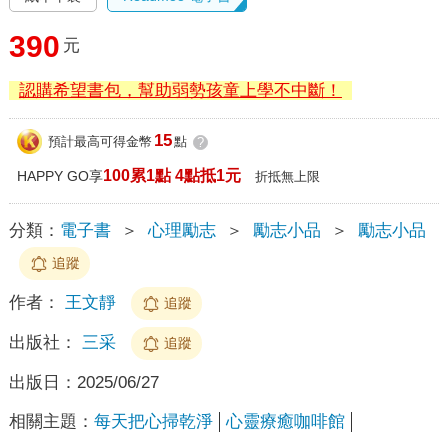
390
元
認購希望書包，幫助弱勢孩童上學不中斷！
15
預計最高可得金幣
點
?
100累1點 4點抵1元
HAPPY GO享
折抵無上限
分類：
電子書
＞
心理勵志
＞
勵志小品
＞
勵志小品
追蹤
作者：
王文靜
追蹤
出版社：
三采
追蹤
出版日：
2025/06/27
相關主題：
每天把心掃乾淨
心靈療癒咖啡館