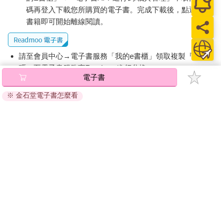
湖。人與湖很親近，像被包覆在母親子宮內的嬰孩。這不是矯情
碼再登入下載您所購買的電子書。完成下載後，點選任一
的表演，而是尼泊爾的本色，我差一點忘了，這是還在使用葉子
書籍即可開始離線閱讀。
碗的社會。
船到彼岸碼頭，樹林間的魚尾小屋。
請至會員中心→電子書服務「我的e書櫃」領取複製『兌換
為何取名「魚尾」？當地人指著湖的彼端，有一座不到七千公尺
碼』至電子書服務商Readmoo進行兌換。
的山，遠望如魚之尾。在高峰林立的喜馬拉雅山，不到八千公
電子書
退換貨須知：
尺，根本不值得一提。既然如此，魚尾峰（Machhapuchare）為
※ 金石堂電子書怎麼看
何大名鼎鼎？因為在尼泊爾人心中，這是印度教濕婆神住的聖
因版權保護，您在金石堂所購買的電子書僅能以金石堂專屬
山。聖山也是神山，目前「尙無人攻頂過的山」，也明令禁止攀
的閱讀軟體開啟閱讀，無法以其他閱讀器或直接下載檔案。
登。
依據「消費者保護法」第19條及行政院消費者保護處公告之
在尼泊爾，有很多的無所謂，造成秩序混亂，但面對天地與神
「通訊交易解除權合理例外情事適用準則」，非以有形媒介
祇，就有很多的「有所謂」，不能碰觸的紅線禁忌。即便在未被
提供之數位內容或一經提供即為完成之線上服務，經消費者
禁止前的年代，一九五七年，有一支外國隊伍攀登魚尾峰，但他
事先同意始提供。（如：電子書、電子雜誌、下載版軟體、
們的挑戰在峰頂前就止步，尊重當地的信仰，不「玷汙」峰頂。
虛擬商品…等），
不受「網購服務需提供七日鑑賞期」的限
制
。為維護您的權益，建議您先使用「試閱」功能後再付款
在喜馬拉雅山群，六千九百九十三公尺的魚尾峰像站在兩百公分
購買。
高個子中打籃球，但真必須為它申冤。如果是在亞洲之外，它可
就是第一高峰。它比亞洲之外的第一高峰阿空加瓜山
（Aconcagua） ，高了三十二公尺。