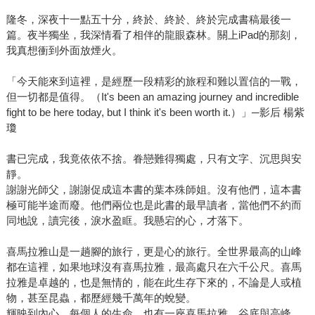
隆冬，深夜十一點五十分，終於、終於、終於完成書稿最後一
篇。夜半獨坐，我深情看了相伴的龍眼森林。關上iPad的那刻，
我真想衝到外面放煙火。
「今天能來到這裡，是經歷一段精彩的旅程和難以置信的一戰，
但一切都是值得。（It's been an amazing journey and incredible
fight to be here today, but I think it's been worth it.）」─影后 楊紫
瓊
書已完成，我竟依依不捨。眷戀難得獨處，只有文字、沉思與安
靜。
謝謝光師父，謝謝促成這本書的葉本殊師姐。沒有他們，這本書
極可能半途而廢。他們兩位也是此書的最早讀者，當他們不約而
同地說，讀完後，淚水盈眶。我懸宕的心，才落下。
喜馬拉雅山是一趟腳的旅行，更是心的旅行。全世界最高的山峰
都在這裡，如果地球沒有喜馬拉雅，最高處只在六千公尺。喜馬
拉雅是卓越的，也是無情的，能在此生存下來的，不論是人或植
物，甚至昆蟲，都歷經幾千萬年的蛻變。
輝映到內心，每個人的生命，也有一座喜馬拉雅。谷底與高峰，