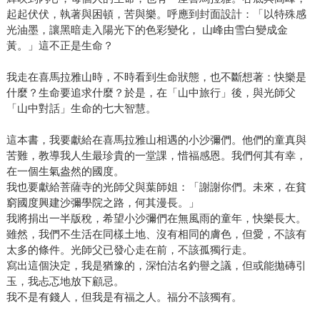
起起伏伏，執著與困頓，苦與樂。呼應到封面設計：「以特殊感
光油墨，讓黑暗走入陽光下的色彩變化， 山峰由雪白變成金
黃。」這不正是生命？
我走在喜馬拉雅山時，不時看到生命狀態，也不斷想著：快樂是
什麼？生命要追求什麼？於是，在「山中旅行」後，與光師父
「山中對話」生命的七大智慧。
這本書，我要獻給在喜馬拉雅山相遇的小沙彌們。他們的童真與
苦難，教導我人生最珍貴的一堂課，惜福感恩。我們何其有幸，
在一個生氣盎然的國度。
我也要獻給菩薩寺的光師父與葉師姐：「謝謝你們。未來，在貧
窮國度興建沙彌學院之路，何其漫長。」
我將捐出一半版稅，希望小沙彌們在無風雨的童年，快樂長大。
雖然，我們不生活在同樣土地、沒有相同的膚色，但愛，不該有
太多的條件。光師父已發心走在前，不該孤獨行走。
寫出這個決定，我是猶豫的，深怕沽名釣譽之議，但或能拋磚引
玉，我忐忑地放下顧忌。
我不是有錢人，但我是有福之人。福分不該獨有。