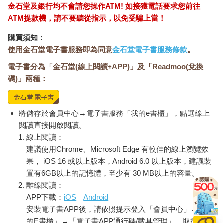
結束加德滿都的四晚後，我到喜馬拉雅山高山健行，須飛往山城
金石堂及銀行均不會請您操作ATM! 如接獲電話要求您前往
─波卡拉。若不搭飛機，也能搭車，大約是台北到台中的山路距
ATM提款機，請不要聽從指示，以免受騙上當！
離，但不塞車至少五個小時。
購買須知：
山路沿線，散落著簡陋的房子與梯田，山民辛苦地活著，也霸道
使用金石堂電子書服務即為同意
金石堂電子書服務條款
。
地活著，占據部分公共廁所和吊橋，索要過路費。沒有政府嗎？
電子書分為「金石堂(線上閱讀+APP)」及「Readmoo(兌換
說他們是土匪，太殘酷了，但該怎麽說呢？收成貧瘠，靠老天爺
碼)」兩種：
賞飯。如果老天爺不賞飯，來了天災，大雨崩塌，什麼都沒有
了，也不會有人聞問。
顛顛簸簸的道路，骨頭快散掉，我徹底投降，完全不敢選擇搭
車。
將儲存於會員中心→電子書服務「我的e書櫃」，點選線上
飛機降落在波卡拉機場。走出後，我有些意外，竟然比加德滿都
閱讀直接開啟閱讀。
乾淨、淸爽、安靜多了，簡直是另一個國家。我理解了，基本
線上閱讀：
上，尼泊爾是「一個國家，兩個世界」：加德滿都是擠滿人的一
建議使用Chrome、Microsoft Edge 有較佳的線上瀏覽效
個世界，首都以外是另一世界。
果， iOS 16 或以上版本，Android 6.0 以上版本，建議裝
我離開第一個世界，現在來到另一個世界。我喜歡這個世界的尼
置有6GB以上的記憶體，至少有 30 MB以上的容量。
泊爾。
離線閱讀：
被稱為「七湖之城」，波卡拉的湖泊很多。我住在費娃湖畔
APP下載：
iOS
Android
（Phewa Lake）的魚尾小屋（Fish Tail Lodge），車子開不到，
安裝電子書APP後，請依照提示登入「會員中心」→「我
必須划舟進入。
的E書櫃」→「電子書APP通行碼/載具管理」，取得通行
在碼頭，我登上沒有馬達的小舟，船夫搖著槳，小舟半陷半浮於