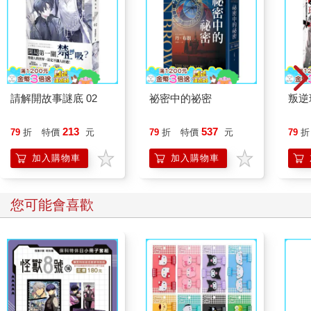
學院的地板有些髒，五歲的小沙彌還主動拿起比他高一倍的拖
把，要幫忙淸潔。大人們到千年古寺淸洗佛塔，小沙彌也跟著
洗。
他們會淸洗自己的衣服，也會拿起針線縫補，甚至能到廚房磨豆
漿、做壽司與泡菜。蘿蔔收成季節時，他們會曬成蘿蔔乾。
請解開故事謎底 02
祕密中的祕密
叛逆
孩子們慢慢地改變，就像蓬生於麻中，不扶而直。即便是野草，
生長在麻田，自然會挺直，端正自己。
213
537
79
折
特價
元
79
折
特價
元
79
折
光師父對社會底層的人特別有感。沒有坎坷過，很難理解光師
父，這是「一個醫生的緣滅，一個和尙的緣起」。他帶領一群人
加入購物車
加入購物車
在異地發此大願。有人堅持，有人放棄，很多時候是停滯不前。
有一天，葉師姐看著鬚髪漸白的光師父，彎著腰為小沙彌剃髮授
衣缽具，不禁落淚：「這一路實在太艱難了。但是光師父仍然堅
您可能會喜歡
定地前行。」
道路孤獨，阻礙重重，他義無反顧。「此生若做不完，來生繼
續。」
我看過幾次光師父的哽咽。淚在眼眶，被他用力地忍著噙著，甚
至能感受到無聲的抽搐。外貌威嚴的他，內心極柔軟，也脆弱，
近似詩人的多愁。詩人與眼前的羅漢，明明是兩個世界的人，我
怎會有此連結或直覺？