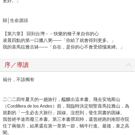
更好。」
歸│生命源頭
【第六章】 回到台灣－－快樂的種子來自你的心
凌晨四點的第一口臘八粥——「你給了就會得到更多。」
我的喜馬拉雅古缽——「自在，是你的心不會受煩惱束縛。」
序／導讀
福分，不該獨有
二〇二四年夏天的一趟旅行，醖釀出這本書。飛去安地斯山
（Cordillera de los Andes）前，我臨時決定朝聖喜馬拉雅山，為
規劃的「一生必去大旅行」踩線。沒想到，發生寫書的因緣。
我曾經半途而廢三本書。第三本書撰寫時，還曾經跑到南部寺院
住了兩個月，結果還在第一章第一節，蝸牛行進。最後，束之高
閣。