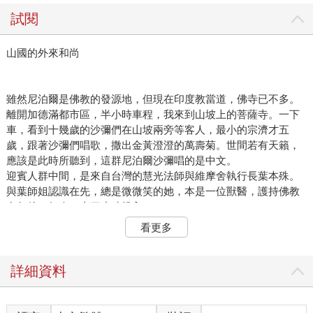
試閱
山國的外來和尚
雖然尼泊爾是佛教的發源地，但現在印度教當道，佛寺已不多。
離開加德滿都市區，半小時車程，我來到山坡上的菩薩寺。一下
車，看到十幾歲的沙彌們在山坡兩旁等客人，最小的宗濟才五
歲，跟著沙彌們唱歌，撒出金黃澄澄的萬壽菊。世間若有天籟，
應該是此時所聽到，這群尼泊爾沙彌唱的是中文。
迎賓人群中間，是來自台灣的慧光法師與維摩舍執行長葉本殊。
與葉師姐認識在先，總是微微笑的她，本是一位獸醫，護持佛教
多年後，如今二十四小時投入。
看更多
這天是第一次見到光師父，十年前移居加德滿都，從荒蕪開始興
辦沙彌學院。乍看如羅漢的外貌，讓我一時不知該用英文還是中
文對話。一身灰袍，膚色黝黑，是來自非洲的黑，他有美國非裔
詳細資料
血統。不笑時像陷入長思，眉宇有些憂愁與嚴肅；笑起來的寬
嘴，是台灣人少有的。