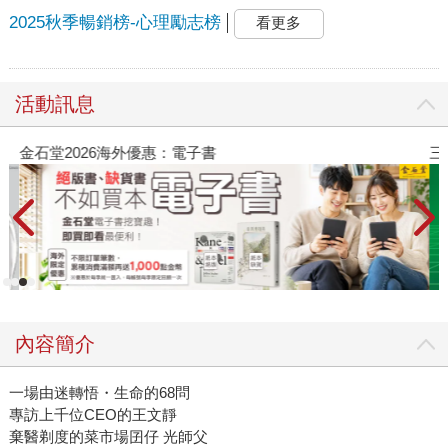
2025秋季暢銷榜-心理勵志榜
看更多
活動訊息
金石堂2026海外優惠：電子書
三
內容簡介
一場由迷轉悟・生命的68問
專訪上千位CEO的王文靜
棄醫剃度的菜市場囝仔 光師父