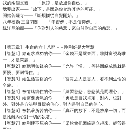
我的兩個父親——「原諒，是放過你自己。」
我要出家——「放下，是因為你允許其他的可能。」
開始菩薩寺——「斷煩惱從自覺開始。」
八年校勘 三度閉關——「學習佛，不是信仰佛。」
飄洋尼泊爾——「你對別人的慈悲，來自於對自己的慈悲。」
【第五章】 生命的六十八問－－剛剛好是大智慧
【智慧1】給追求成功的你——「金錢不是壞東西，將財富視為唯
一，才是問題。」
【智慧2】給聰明如鋒的你——「允許『慢』，等待因緣成熟就是
要慢、要耐得住。」
【智慧3】給生活富裕的你——「富貴之人是盲人，看不到生命的
全貌。」
【智慧4】被情緒綁住的你——「練習慈悲，慈悲就是同理心。」
【智慧5】給需要勇氣的你——「勇敢是自我肯定，對內、也對
外。對外是方法與目標的信心，對內是對自己的信心。」
【智慧6】被執著所苦的你——「真正的放下，不是放棄一切，而
是捨離內心對一切的執著。」
【智慧7】給剛硬不屈的你——「柔軟會把因緣建立起來、經營得