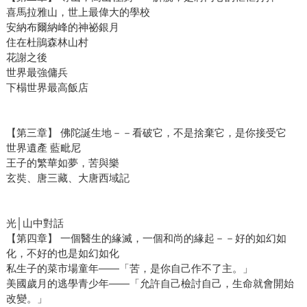
喜馬拉雅山，世上最偉大的學校
安納布爾納峰的神祕銀月
住在杜鵑森林山村
花謝之後
世界最強傭兵
下榻世界最高飯店
【第三章】 佛陀誕生地－－看破它，不是捨棄它，是你接受它
世界遺產 藍毗尼
王子的繁華如夢，苦與樂
玄奘、唐三藏、大唐西域記
光│山中對話
【第四章】 一個醫生的緣滅，一個和尚的緣起－－好的如幻如
化，不好的也是如幻如化
私生子的菜市場童年——「苦，是你自己作不了主。」
美國歲月的逃學青少年——「允許自己檢討自己，生命就會開始
改變。」