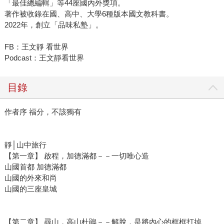
「最佳總編輯」等44座國內外獎項。
著作被收錄在國、高中、大學6種版本國文教科書。
2022年，創立「品味私塾」。
FB：王文靜 看世界
Podcast：王文靜看世界
目錄
作者序 福分，不該獨有
靜│山中旅行
【第一章】 啟程，加德滿都－－一切唯心造
山國首都 加德滿都
山國的外來和尚
山國的三座皇城
【第二章】 尋山，高山杜鵑－－解脫，是將內心的框框打掉