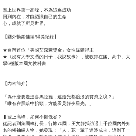
攀上世界第一高峰，不為追逐成功
回到內在，才能認識自己的生命──
心，成就了所見世界。
【國外暢銷佳績/得獎紀錄】
★台灣首位「美國艾森豪獎金」女性媒體得主
★《沒有大學文憑的日子，我說故事》，被收錄在國、高中、大
學6種版本國文教科書
【內容簡介】
「為什麼要走進喜馬拉雅，連燈光都黯淡的貧瘠之境？」
「唯有在黑暗中抬頭，方能看見靜夜星光。」
▍登上高峰，如何不懼低谷？
從記者到集團執行長，行旅70國，王文靜採訪過上千位國內外知
名的領袖級人物，她發現：「人，花一輩子追逐成功，追到了一