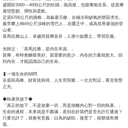
盛開於2000～4000公尺的杜鵑，能高挺，也能匍匐生長。從貧瘠
展現堅韌、彈性與柔軟。
定居6700公尺的跳蛛，為躲避天敵，在極冷和缺氧的禁區求生。
最早攀上8849公尺頂峰的雪巴人，在匱乏中，成為世界最強的登
山者。
喜馬拉雅山上，卓越與貧瘠並存，人渺小如塵土，學習臣服。
光師父：「喜馬拉雅，是內在本源。」
貧瘠，有時會觸發美好。當需要的愈少，內在的力量就愈大。回
到內在，才能認識自己的生命。
▍一場生命的68問
谷底與高峰、財富捨與得、人生苦與樂，一次次對話，看見智慧
之光。
◆執著與放下◆
「真正的放下，不是放棄一切，而是捨離內心對一切的執著。」
生命的過程，本來就是不圓滿，差別在於我們是否允許它通過？
只要允許了，就會有意義；以為的缺陷，接受了，就變成有價
值。