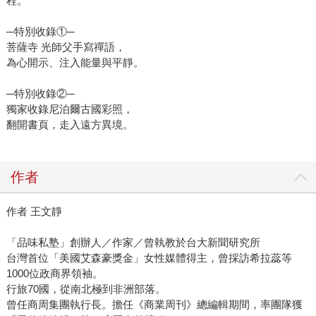
程。
─特別收錄①─
菩薩寺 光師父手寫禪語，
為心開示、注入能量與平靜。
─特別收錄②─
獨家收錄尼泊爾古國彩照，
翻開書頁，走入遠方異境。
作者
作者 王文靜
「品味私塾」創辦人／作家／曾執教於台大新聞研究所
台灣首位「美國艾森豪獎金」女性媒體得主，曾採訪希拉蕊等
1000位政商界領袖。
行旅70國，從南北極到非洲部落。
曾任商周集團執行長。擔任《商業周刊》總編輯期間，率團隊獲