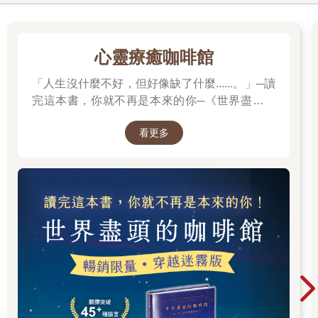
山坡上的佛寺，就是他來到後興建的。不是黃瓦飛簷，外觀是淸
水模，從頂層佛堂走出是大露台，俯瞰加德滿都。佛寺旁邊，正
心靈療癒咖啡館
大興土木的沙彌學院工程，怪手在挖地基。每天早上六點三十
分，沙彌做早課時，工人也開始上工，一邊是梵唄，一邊是工程
「人生沒什麼不好，但好像缺了什麼......。」─讀
的機械聲。
完這本書，你就不再是本來的你─《世界盡頭的
走路微跛的他，我問：「怎麼了？」葉師姐說，有一次在巡視工
咖啡館》
程時跌倒，腳趾骨裂。石膏拆下後，仍有後遺症。「怎麼不根
看更多
治？」師父一笑，笑容是無奈。尼泊爾的事情不斷，他無法專心
治療，久了也就習慣了。
菩薩沙彌學院原本設定只招收十歲以上的孩子。兩年前，五歲的
宗全被憂苦的父親帶來，光師父破例收了。生活還無法自理的
他，沒有媽媽，爸爸也離開，要活下來就必須在這個陌生環境自
立自強。怯生生的宗全，學習如何穿僧衣與繫鞋帶、洗自己的衣
服，有時等吃飯還打盹。漸漸地，他習慣這個「家」，也終於笑
了，會去敲老師的房門讓老師抱抱。
小宗全跟老師說，他不喜歡上課，只喜歡坐在老師的辦公室。尼
泊爾有一百二十三種語言，就算都是尼泊爾人，老師也是費很大
勁才了解小宗全說的話。
該怎麼教五歲的孩子規矩？有一天，小宗全違規三次，被學長處