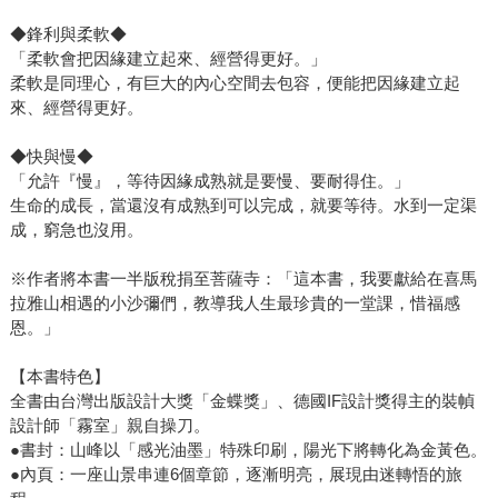
◆鋒利與柔軟◆
「柔軟會把因緣建立起來、經營得更好。」
柔軟是同理心，有巨大的內心空間去包容，便能把因緣建立起
來、經營得更好。
◆快與慢◆
「允許『慢』，等待因緣成熟就是要慢、要耐得住。」
生命的成長，當還沒有成熟到可以完成，就要等待。水到一定渠
成，窮急也沒用。
※作者將本書一半版稅捐至菩薩寺：「這本書，我要獻給在喜馬
拉雅山相遇的小沙彌們，教導我人生最珍貴的一堂課，惜福感
恩。」
【本書特色】
全書由台灣出版設計大獎「金蝶獎」、德國IF設計獎得主的裝幀
設計師「霧室」親自操刀。
●書封：山峰以「感光油墨」特殊印刷，陽光下將轉化為金黃色。
●內頁：一座山景串連6個章節，逐漸明亮，展現由迷轉悟的旅