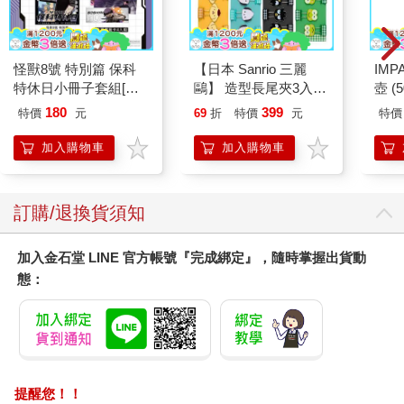
我猜想，光師父的童年波濤遠遠大於言語所述。
我湧出很多情緒，一時不知如何消化。幾天後，到佛陀故鄉藍毗
尼（Lumbini）時，我想再多聊聊光師父的故事，為何他要放棄名
怪獸8號 特別篇 保科
【日本 Sanrio 三麗
IM
利？也聊人生「財富、權力與名氣」的追求。
特休日小冊子套組[限
鷗】 造型長尾夾3入組
壺 (
為何人，花一輩子在追逐名利，追到了，還要再追高？像籠子裡
加購]
(8款可選) 凱蒂貓 Hello
IMU
的土撥鼠。追不到，苦；追到，也未必開心。從名利巔峰跌落
180
399
特價
元
69
折
特價
元
特價
Kitty 庫洛米 布丁狗 酷
後，更是慘。名利，到底是一個什麼「東西」？不要追求的人
企鵝
加入購物車
加入購物車
生，是否好些？
太陽下山了。站在大露台，加德滿都萬家燈火，一盞燈火，一個
故事。黑夜，掩蓋加德滿都的醜，但掩蓋不了苦。
訂購/退換貨須知
也想起這句話：「在這世界上，只要有一盞燈就有一點的光明，
兩盞燈光明就再多一些。如果每一個人都是一盞燈，這世界就充
加入金石堂 LINE 官方帳號『完成綁定』，隨時掌握出貨動
滿大光明。」
態：
--
喜馬拉雅山，世上最偉大的學校
提醒您！！