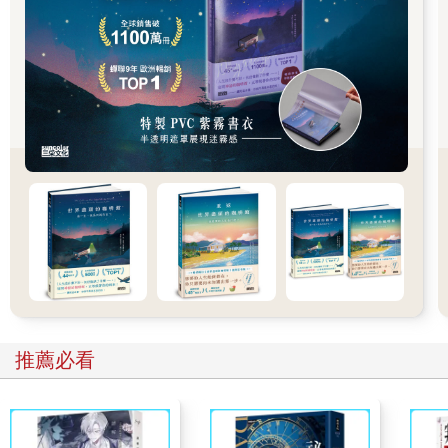
罰不能吃午飯，被帶到光師父那裡。沒想到，師父一句話也沒
說，就將自己的食物餵給宗全。
愛，沒有一定的樣子。
接著，更小的宗濟也來了。龍眼般的大眼，慧黠得像黑夜獨留的
星星，讓人忍不住想掐一下他的臉頰。這年齡應該是換上幼兒園
圍兜，但他沒有。住在山區的他，父親亡故，母親四肢殘障弱
智，小小年紀只能行乞度日。貧瘠的尼泊爾山區，不乏這樣的孩
子。
沙彌學院這樣的小小孩已有十多位，因為日常生活不能自理，老
師多了很多辛苦，住宿空間也不夠。大家阻止師父，不能再收人
了，等建好第二棟樓再說。
光師父含淚哽咽：「他都已經在受苦流浪了，可以等嗎？」
他們來了，該怎麼教育？
推薦必看
日常，五點起床，跟公雞一起叫醒太陽。光師父要求每位沙彌都
要輪流司不同的法器，背熟課誦的經文。進入學院三個月，五歲
的宗全到七歲的宗澈、宗和，經過薰陶，雖然還跟不上早課的
《普門品》和晚課的《金剛經》，但是相較於剛從村莊來的樣
子，也有了莊嚴。