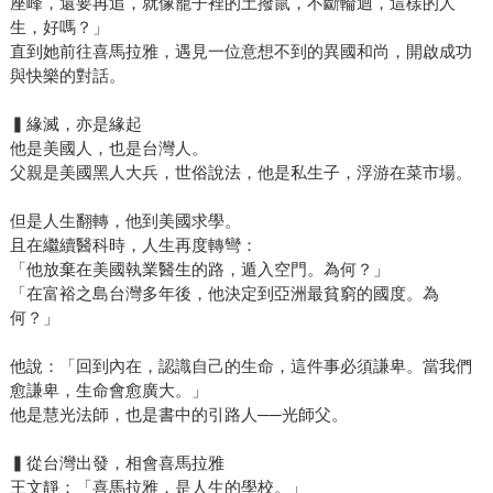
座峰，還要再追，就像籠子裡的土撥鼠，不斷輪迴，這樣的人
生，好嗎？」
直到她前往喜馬拉雅，遇見一位意想不到的異國和尚，開啟成功
與快樂的對話。
▍緣滅，亦是緣起
他是美國人，也是台灣人。
父親是美國黑人大兵，世俗說法，他是私生子，浮游在菜市場。
但是人生翻轉，他到美國求學。
且在繼續醫科時，人生再度轉彎：
「他放棄在美國執業醫生的路，遁入空門。為何？」
「在富裕之島台灣多年後，他決定到亞洲最貧窮的國度。為
何？」
他說：「回到內在，認識自己的生命，這件事必須謙卑。當我們
愈謙卑，生命會愈廣大。」
他是慧光法師，也是書中的引路人──光師父。
▍從台灣出發，相會喜馬拉雅
王文靜：「喜馬拉雅，是人生的學校。」