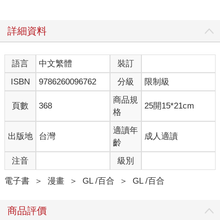
詳細資料
語言
中文繁體
裝訂
ISBN
9786260096762
分級
限制級
商品規
頁數
368
25開15*21cm
格
適讀年
出版地
台灣
成人適讀
齡
注音
級別
電子書
＞
漫畫
＞
GL /百合
＞
GL /百合
商品評價