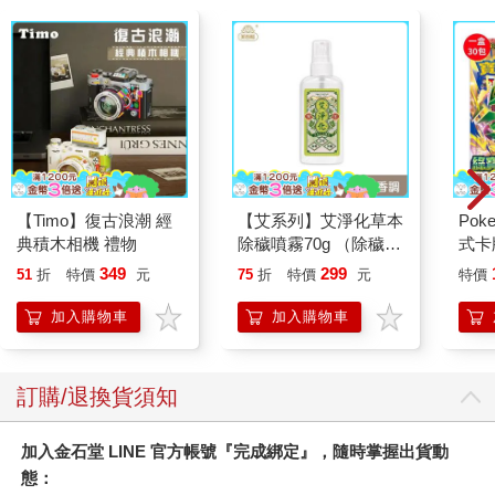
【Timo】復古浪潮 經
【艾系列】艾淨化草本
Po
典積木相機 禮物
除穢噴霧70g （除穢/
式卡
平安/淨化/艾草/芙蓉/
化 
349
299
51
折
特價
元
75
折
特價
元
特價
抹草） 此為單瓶賣場
（+
另有多瓶組優惠賣場
加入購物車
加入購物車
訂購/退換貨須知
加入金石堂 LINE 官方帳號『完成綁定』，隨時掌握出貨動
態：