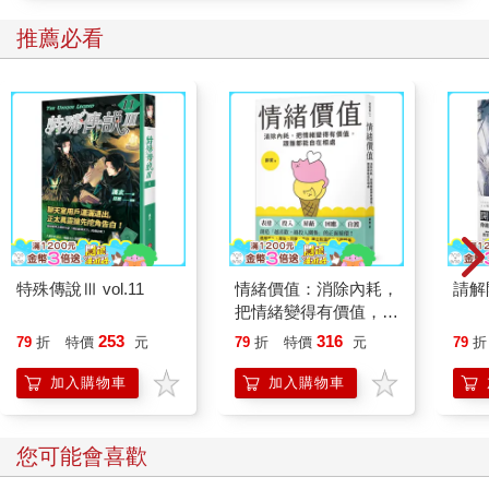
推薦必看
特殊傳說Ⅲ vol.11
情緒價值：消除內耗，
請解
把情緒變得有價值，跟
誰都能自在相處
253
316
79
折
特價
元
79
折
特價
元
79
折
加入購物車
加入購物車
您可能會喜歡