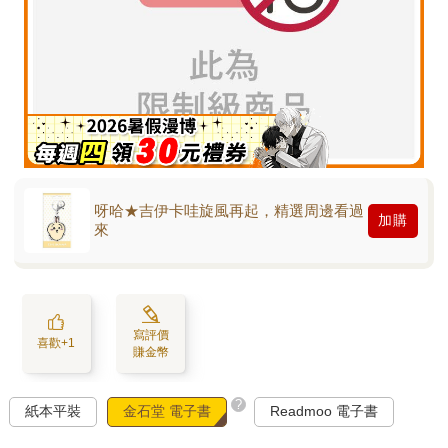
呀哈★吉伊卡哇旋風再起，精選周邊看過
加購
來
寫評價
喜歡+1
賺金幣
?
紙本平裝
金石堂 電子書
Readmoo 電子書