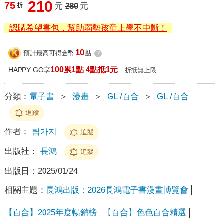
210
75
折
元
280
元
認購希望書包，幫助弱勢孩童上學不中斷！
10
預計最高可得金幣
點
?
100累1點 4點抵1元
HAPPY GO享
折抵無上限
分類：
電子書
＞
漫畫
＞
GL /百合
＞
GL /百合
追蹤
作者：
팀가지
追蹤
出版社：
長鴻
追蹤
出版日：
2025/01/24
相關主題：
長鴻出版：2026長鴻電子書漫畫博覽會
【百合】2025年度暢銷榜
【百合】色色百合精選