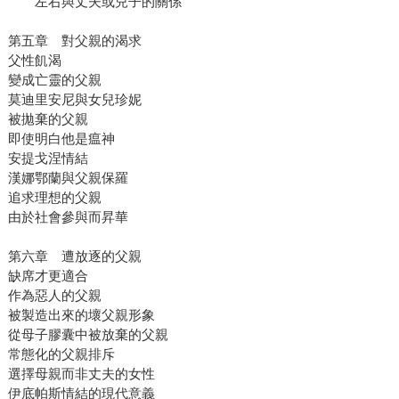
左右與丈夫或兒子的關係
第五章 對父親的渴求
父性飢渴
變成亡靈的父親
莫迪里安尼與女兒珍妮
被拋棄的父親
即使明白他是瘟神
安提戈涅情結
漢娜鄂蘭與父親保羅
追求理想的父親
由於社會參與而昇華
第六章 遭放逐的父親
缺席才更適合
作為惡人的父親
被製造出來的壞父親形象
從母子膠囊中被放棄的父親
常態化的父親排斥
選擇母親而非丈夫的女性
伊底帕斯情結的現代意義