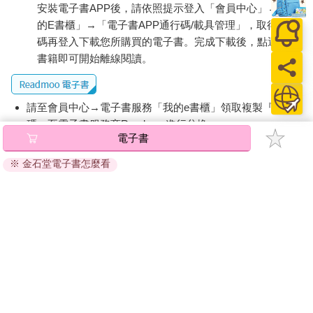
安裝電子書APP後，請依照提示登入「會員中心」→「我
的E書櫃」→「電子書APP通行碼/載具管理」，取得通行
碼再登入下載您所購買的電子書。完成下載後，點選任一
書籍即可開始離線閱讀。
請至會員中心→電子書服務「我的e書櫃」領取複製『兌換
碼』至電子書服務商Readmoo進行兌換。
電子書
退換貨須知：
※ 金石堂電子書怎麼看
因版權保護，您在金石堂所購買的電子書僅能以金石堂專屬
的閱讀軟體開啟閱讀，無法以其他閱讀器或直接下載檔案。
依據「消費者保護法」第19條及行政院消費者保護處公告之
「通訊交易解除權合理例外情事適用準則」，非以有形媒介
提供之數位內容或一經提供即為完成之線上服務，經消費者
事先同意始提供。（如：電子書、電子雜誌、下載版軟體、
虛擬商品…等），
不受「網購服務需提供七日鑑賞期」的限
制
。為維護您的權益，建議您先使用「試閱」功能後再付款
購買。