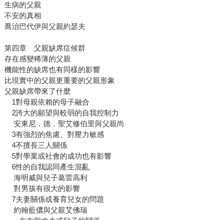
生病的父親
不安的真相
喬治巴代伊與父親約瑟夫
第四章 父親缺席症候群
存在感變稀薄的父親
機能性的缺席也有同樣的影響
比現實中的父親更重要的父親形象
父親缺席帶來了什麼
1對母親依賴的母子融合
2誇大的願望與較弱的自我控制力
安東尼．德．聖艾修伯里與父親尚
3有強烈的焦慮、對壓力敏感
4不擅長三人關係
5對學業或社會的成功也有影響
6性的自我認同產生混亂
海明威與兒子葛雷高利
對男孩有很大的影響
7夫妻關係或養育兒女的問題
約翰藍儂與父親艾佛瑞