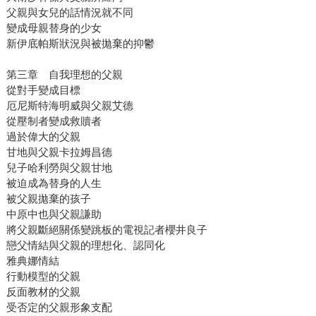
父親與女兒的話情況就不同
變成母親替身的少女
新伊底帕斯狀況與被拋棄的抑鬱
第三章 自我理想的父親
從對手變成目標
厄尼斯特海明威與父親艾德
從壓制者變成救贖者
過於偉大的父親
甘地與父親卡拉姆昌德
兒子哈利勞與父親甘地
被迫成為替身的人生
被父親拋棄的孩子
中原中也與父親謙助
將父親斷絕關係變跳板的電視記者櫻井良子
戀父情結與父親的理想化、認同化
雅典娜情結
行動模型的父親
反面教材的父親
受否定的父親形象支配