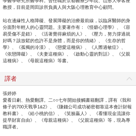
學醫學研究所醫學科。曾任職於京都醫療少年院、山形大學客座
教授，目前是岡田診所負責人與大阪心理教育中心顧問。
站在邊緣性人格障礙、發展障礙的治療最前線，以臨床醫師的身
分面對年輕人的心靈問題。主要著作有：《怪癖心理學》、《容
易受傷不是錯》、《活著覺得麻煩的人》、《壓力，努力撐過就
好嗎？該放鬆的也許不是身體，而是你的情緒》、《生存的哲
學》、《孤獨的冷漠》、《戀愛這種病》、《人際過敏症》、
《依戀障礙》、《夫妻這種病》、《啟動心靈的對話》、《父親
這種病》、《母親這種病》等書。
譯者
張婷婷
愛看日劇、熱愛翻譯。二○○七年開始接觸書籍翻譯，譯有《我和
條子的700天戰爭1&2》、《賺錢公司成功祕密都靠這本會計財報
教科書》、《給小桃的信》、《笑臉贏人》、《看懂現金流讓你
提早財富自由》、《母親這種病》、《父親這種病》等，現為專
職譯者。