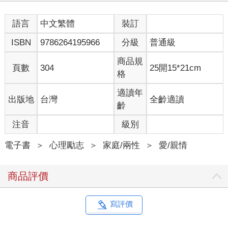
層面。換言之，只要社會與時代改變，就容易被心理與社會的狀
況所左右的關係。相對的，母子關係多半由生物性所決定，因此
語言
中文繁體
裝訂
擁有超越社會與時代的普遍性。
ISBN
9786264195966
分級
普通級
今天，若與母親的關係完全改變，便是偏離了生物性的條
件，是個非常危險的徵兆。另一方面，與父親的關係會隨社會與
商品規
文化的改變而改變，本來就具多樣性與可塑性。就這一點來說，
頁數
304
25開15*21cm
格
要回答父親是什麼的這個問題，要比回答母親是什麼的問題還更
加困難。
適讀年
出版地
台灣
全齡適讀
齡
父親是必須的嗎？
近年來的醫學研究讓我們更清楚認識一件事，那就是母親與
注音
級別
孩子在新生兒期到嬰幼兒期緊密深切的關係，是孩子健全成長不
可或缺的要素。這樣的關係不僅與心理社會有關，也是哺乳類動
電子書
＞
心理勵志
＞
家庭/兩性
＞
愛/親情
物共通的生物行為。
誕生後約一年半期間的母子關係，不僅孩子在精神上的穩定
商品評價
與人際關係的品質產生作用，對於身體健康或智力，以及社會的
發展、抗壓能力，乃至於在養兒育女或與伴侶的關係上，一生當
中都持續著無法估計的影響。
寫評價
然 而若要論及父親，那麼同樣的前提便無法成立，必須一直
到後期，從孩子成長發育過程中是否必要存在開始談起。