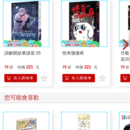
沒有爸爸的情況下養育孩子，也變成理所當然的事。而隨著父權
的崩壞，回歸母系社會的現象也開始發生。
目前有相當多數的人是在父親缺席的狀態下成長的。根據平
成二十二年（二○一○年）的統計，家中有未滿十八歲孩子的家庭
約有一千兩百萬戶，當中母子一起生活的家庭超過一百一十一萬
戶。有將近百分之十的家庭裡沒有父親。另外，父子一起生活的
家庭有十二萬餘戶，約占全體的百分之一。這將近十倍的數字差
距，可以說正顯示出孩子需要父親與母親的程度差別。父親的必
請解開故事謎底 05
怪奇微微疼
廿載
要度是母親的十分之一，也許這就是現狀所顯示出來的殘酷事
道2
實。
221
221
79
折
特價
元
79
折
特價
元
79
折
但至少我們可以從中了解到在我們的社會當中，即使沒有父
親，對於孩子的生存來說不只幾乎沒有影響，在發展或健康面上
加入購物車
加入購物車
也沒有母親缺席的影響來得大。我們都知道比起父親的依附關
係，母親依附關係的穩定性更左右孩子之後的人際關係。與父親
的關係即使不佳，只要與母親的關係足夠穩定，就能彌補父親帶
您可能會喜歡
來的負面影響。
然而要說完全沒有影響，也並非如此。它會增加的是發生各
種問題的風險。其中之一就是犯罪行為。
在平成二十二年的犯罪統計中，以少年犯罪的高峰期十五歲
來看，父母俱在的家庭約占六成，單親母子家庭占三成。若以單