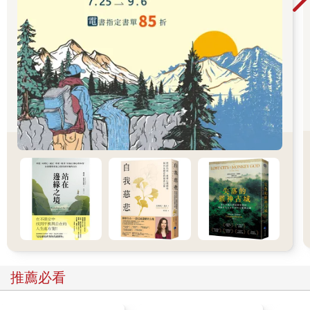
期開始後才被強化的。因為像俾格米人（Pygmies）那樣的狩獵
採集民族，父親並不太參與撫育孩子，只會遠遠地看著母子，比
較類似黑猩猩的行為。
在狩獵採集生活時期中，只有母子一起生活並不會有太大的
問題：但是到了農耕生活時期，不論是高度組織化的社會合作，
或是蓄積財富的集團組織性戰鬥，都使得人類必須去學習符合社
會規範與規則的行為模式。父親以一家之長的身分領導大家，同
時擔任教導孩子這個共同體的規範，將孩子培養成可獨當一面的
組織成員。
在這樣的父權社會下，父親是一個令人恐懼的存在，且具有
不可忤逆的絕對權威。父親是一家的領導者同時也是教育者與精
神支柱。
而改變這個大環境的，是近代工業化的社會。過去領導一家
人的父親被大規模的工廠吸收，從孩子面前消失。孩子的教育改
由學校擔任，剝奪過去父親所扮演的角色。父親退居到只需默默
工作、負責家中經濟的角色。父親的存在感低落，孩子的成長重
心被母親與學校所占據。
父親的存在感薄弱，與過去權盛時期無法相較。當父親變得
推薦必看
不再那麼重要時，女性們就如過去般開始以自己的力量養育子
女，這也是很自然的發展。戰時與戰後的人力不足、女性進出職
場、女權的提高，都加速了這個狀況。離婚、成為單親媽媽，在