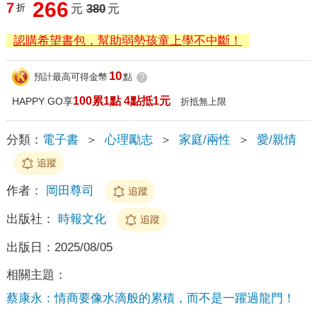
266
7
折
元
380
元
認購希望書包，幫助弱勢孩童上學不中斷！
10
預計最高可得金幣
點
?
100累1點 4點抵1元
HAPPY GO享
折抵無上限
分類：
電子書
＞
心理勵志
＞
家庭/兩性
＞
愛/親情
追蹤
作者：
岡田尊司
追蹤
出版社：
時報文化
追蹤
出版日：
2025/08/05
相關主題：
蔡康永：情商要像水滴般的累積，而不是一躍過龍門！