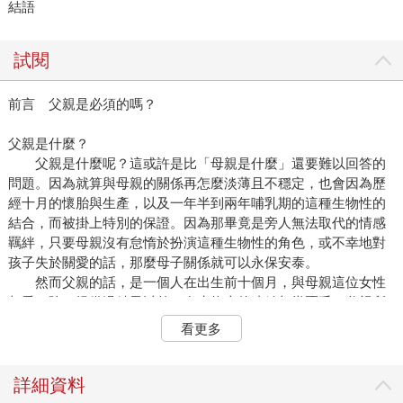
結語
試閱
前言 父親是必須的嗎？
父親是什麼？
父親是什麼呢？這或許是比「母親是什麼」還要難以回答的
問題。因為就算與母親的關係再怎麼淡薄且不穩定，也會因為歷
經十月的懷胎與生產，以及一年半到兩年哺乳期的這種生物性的
結合，而被掛上特別的保證。因為那畢竟是旁人無法取代的情感
羈絆，只要母親沒有怠惰於扮演這種生物性的角色，或不幸地對
孩子失於關愛的話，那麼母子關係就可以永保安泰。
然而父親的話，是一個人在出生前十個月，與母親這位女性
相愛，除了提供過精子以外，在生物上的連結相當匱乏。父親所
完成的生物性角色，尤其不存在。換句話說，對孩子而言，父親
看更多
之不可欠缺，是在孩子以受精卵誕生之前的瞬間，就幾乎等於結
束了。之後可以說是可有可無的存在。
就生物性而言，父親幾乎可以說是無關緊要的，也由於這個
詳細資料
緣故，與父親的連結是比和母親的關係更屬於一種心理、社會的