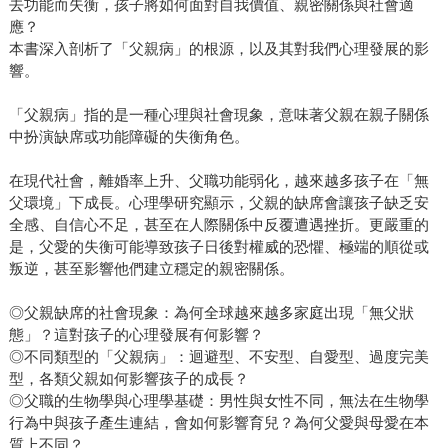
去功能而失衡，孩子將如何面對自我價值、親密關係與社會適
應？
本書深入剖析了「父親病」的根源，以及其對我們心理發展的影
響。
「父親病」指的是一種心理與社會現象，意味著父親在親子關係
中扮演缺席或功能障礙的失衡角色。
在現代社會，離婚率上升、父職功能弱化，越來越多孩子在「無
父環境」下成長。心理學研究顯示，父親的缺席會讓孩子缺乏安
全感、自信心不足，甚至在人際關係中反覆遭遇挫折。更嚴重的
是，父愛的失衡可能導致孩子日後對權威的恐懼、極端的順從或
叛逆，甚至影響他們建立穩定的親密關係。
◎父親缺席的社會現象：為何全球越來越多家庭出現「無父狀
態」？這對孩子的心理發展有何影響？
◎不同類型的「父親病」：迴避型、不安型、自愛型、過度完美
型，各類父親如何影響孩子的成長？
◎父職的生物學與心理學基礎：男性與女性不同，無法在生物學
行為中與孩子產生連結，會如何影響育兒？為何父愛與母愛在本
質上不同？