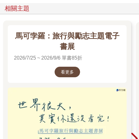
如果母親的角色缺席，孩子不僅無法獲得應有的養育，甚至
相關主題
會停止成長，連生命都會有危險。已經有許多的數據資料顯示，
這是不可撼動的事實。不只是人類，對所有的哺乳類動物而言，
都是生物學上的事實。這是因為所有的哺乳類動物都同樣擁有催
產素系統這種依附架構的關係。
馬可孛羅：旅行與勵志主題電子
那麼父親又如何呢？
書展
首先從生物學的觀點來看，父親與母子會共同生活並共同養
2026/7/25 ~ 2026/9/6 單書85折
育兒女的物種，只占了哺乳類全體的百分之三左右。而且，父親
的角色大多都是非直接照顧，是保護母子不受外敵欺侮的輔助性
角色。且大部分的物種，是在母親每次發情期時就會更換伴侶
看更多
的，這個時候，與前伴侶所生的孩子通常都會被趕出去。
父親會和母親一起養育孩子的物種，也只有靈長類一種，就
連被認為是與人類最相近的黑猩猩，父親也是不參與養育兒女工
作的。母親和孩子自成一個集團生活，而公猩猩則只和其他公猩
猩另組一個集團生活。只有在發情期，公猩猩才會對母猩猩表示
關心，對幼猩猩則並不關心。
在這層意義來看，在家庭中與妻子生活並且一起養兒育女這
件事，是人類特異的進化，也可以說是最具人類特性的行為。
而這種人類特別進化的父性機能，是到了農耕、畜牧生活時