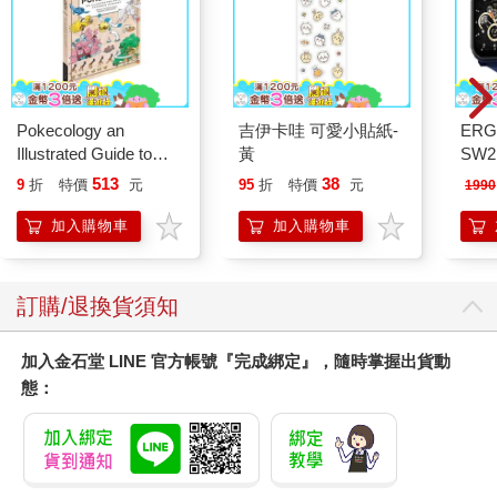
親母子家庭約為整體家庭的十分之一左右來計算的話，則只有母
親養育的情況下犯罪風險增加約五倍。順道說明，單親父親家庭
所占的比例，約為單親母親家庭的四分之一，以這樣來思考的
話，可以推測風險會再上升二點五倍左右。
也就是說，母親雖然更重要，但並不是只有母親會使得孩子
Pokecology an
吉伊卡哇 可愛小貼紙-
ERG
在成長過程中容易遭遇困難，其中應該也包含了經濟的問題，除
Illustrated Guide to
黃
SW2
此之外的其他因素也同樣有關係。
Pokemon Ecology
泳心
513
38
9
折
特價
元
95
折
特價
元
1990
(Pokemon Pikachu
錶
Press)
加入購物車
加入購物車
訂購/退換貨須知
加入金石堂 LINE 官方帳號『完成綁定』，隨時掌握出貨動
態：