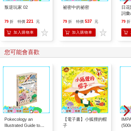
遶境，為神明祝壽。為期兩天的慶典，對大溪人來說，像是第二
叛逆玩家 02
祕密中的祕密
日花
個新年，男女老少總動員，為的就是齊心協力完成這場屬於大溪
詞彙
人的集體儀式。
221
537
79
折
特價
元
79
折
特價
元
79
折
二〇二五年六月二十八日，「六廿四」前夕，「大溪大禧」熱烈
開場，熱鬧自廟埕蔓延至老街，信仰結合設計交織綻放。
加入購物車
加入購物車
普濟堂前人潮聚集，隨著鑼鼓響起，踩街遊行隊伍緩緩出發。神
將揹偶、舞旗隊、神龍隊並肩而行，西樂隊、公賞旗隊、女童宮
燈隊緊隨其後，復古隊伍與現代創意交錯，勾勒出屬於這座城的
您可能會喜歡
記憶。
而最吸睛的瞬間，莫過於搖滾樂團與大溪同義社北管樂團的跨界
合作，當傳統鑼鼓遇上搖滾節奏，街頭頓時化身音樂舞台，火花
四射。活動更鼓勵民眾換上民國六、七〇年代復古服飾，與老照
片裝置藝術互相輝映，讓踩街成為一場時光旅行。
七月十二、十三日晚間，《想阮少年時》在普濟堂廟埕登場，專
業劇團與在地居民攜手演出，將跨越三代的大溪人故事搬上舞
台。那不僅是戲，更是情感的迴盪。而紀錄片《我的將軍我驕
傲》則在銀幕上重現大溪將軍組裝的榮耀瞬間，讓觀眾看見一座
城市如何因信仰而凝聚。
Pokecology an
【電子書】小狐狸的帽
IM
七月十七、十八日(農曆六廿三、六廿四)，普濟堂關聖帝君聖誕遶
Illustrated Guide to
子
(50
境，整座大溪徹夜不眠。煙火、鑼鼓、神將、燈火，交織成一幅