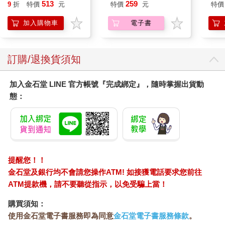
Pokemon Ecology
IMC
壯麗畫面，也為這一年的「大溪大禧」畫上完美句點。
513
259
9
折
特價
元
特價
元
特價
(Pokemon Pikachu
這場六廿四走過去的，不只是神明的腳程，更是大溪人一年一
Press)
加入購物車
電子書
次，回望自身與土地的時刻。
訂購/退換貨須知
加入金石堂 LINE 官方帳號『完成綁定』，隨時掌握出貨動
態：
提醒您！！
金石堂及銀行均不會請您操作ATM! 如接獲電話要求您前往
ATM提款機，請不要聽從指示，以免受騙上當！
購買須知：
使用金石堂電子書服務即為同意
金石堂電子書服務條款
。