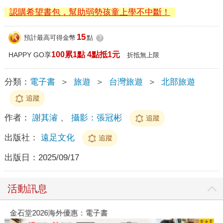
認購希望書包，幫助弱勢孩童上學不中斷！
15
預計最高可得金幣
點
?
100累1點 4點抵1元
HAPPY GO享
折抵無上限
分類：
電子書
＞
旅遊
＞
台灣旅遊
＞
北部旅遊
追蹤
作者：
謝其濬
、
攝影：張冠彬
追蹤
出版社：
遠足文化
追蹤
出版日：
2025/09/17
活動訊息
金石堂2026海外優惠：電子書