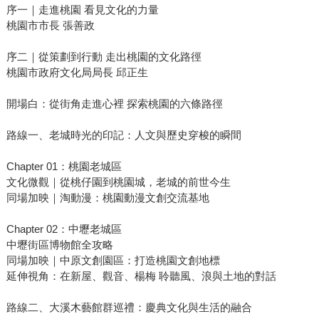
序一｜走進桃園 看見文化的力量
桃園市市長 張善政
序二｜從策劃到行動 走出桃園的文化路徑
桃園市政府文化局局長 邱正生
開場白：從街角走進心裡 探索桃園的六條路徑
路線一、老城時光的印記：人文與歷史穿梭的瞬間
Chapter 01：桃園老城區
文化微觀｜從桃仔園到桃園城，老城的前世今生
同場加映｜淘動漫：桃園動漫文創交流基地
Chapter 02：中壢老城區
中壢街區博物館全攻略
同場加映｜中原文創園區：打造桃園文創地標
延伸視角：在新屋、觀音、楊梅 聆聽風、浪與土地的對話
路線二、大溪木藝館群巡禮：慶典文化與生活的融合