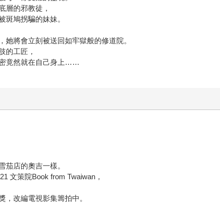
底層的邪教徒，
被斑鳩拐騙的妹妹。
，她將會立刻被送回如牢獄般的修道院。
肢的工匠，
密竟然就在自己身上……
雪茄店的奧吉一樣。
院Book from Twaiwan，
獎，改編電視影集籌拍中。