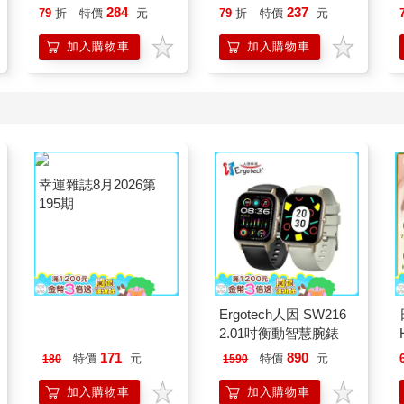
點，一本最全面的水彩
284
237
79
折
特價
元
79
折
特價
元
繪畫技巧寶典！
加入購物車
加入購物車
幸運雜誌8月2026第
Ergotech人因 SW216
195期
2.01吋衡動智慧腕錶
171
890
特價
元
特價
元
180
1590
加入購物車
加入購物車