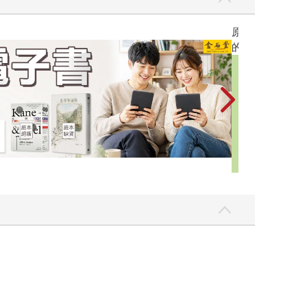
攻殼機動隊 (