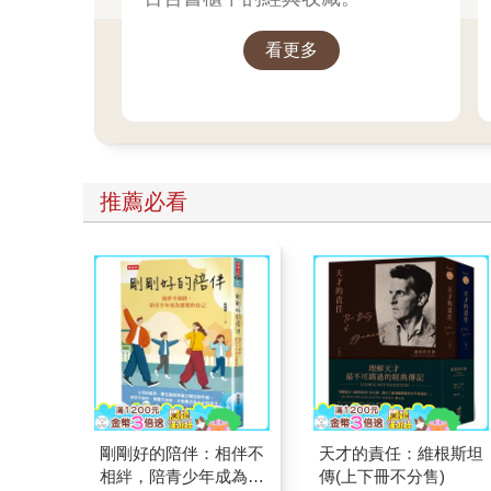
看更多
推薦必看
剛剛好的陪伴：相伴不
天才的責任：維根斯坦
相絆，陪青少年成為想
傳(上下冊不分售)