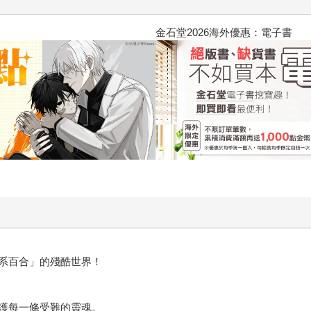
愛煩惱，不知不覺間她竟成為我最親近
台灣角川2026漫畫博覽會
系百合」的殘酷世界！
護每一條受難的靈魂。