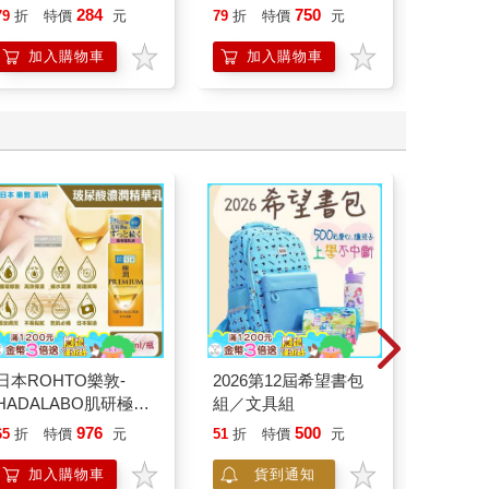
看盤、不選股的最強小
攻略｜2026版(套書)
日常（
284
750
79
折
特價
元
79
折
特價
元
79
折
資理財法
立得風
加入購物車
加入購物車
加
日本ROHTO樂敦-
2026第12屆希望書包
【日本 S
HADALABO肌研極潤
組／文具組
鷗】 
金緻7重玻尿酸高效保
(8款可選
976
500
65
折
特價
元
51
折
特價
元
69
折
濕潤澤特濃精華乳液
Kitty
140ml/金瓶(Premium
企鵝
加入購物車
貨到通知
加