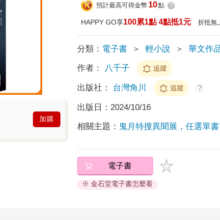
10
預計最高可得金幣
點
?
100累1點 4點抵1元
HAPPY GO享
折抵無
分類：
電子書
＞
輕小說
＞
華文作
作者：
八千子
追蹤
出版社：
台灣角川
追蹤
?
出版日：
2024/10/16
加購
相關主題：
鬼月特搜異聞展，任選單書
電子書
※ 金石堂電子書怎麼看