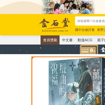
國中自修評量
東野
唯紅花綻放
奧德賽
會員獎勵
中文書
動漫ACG
親子