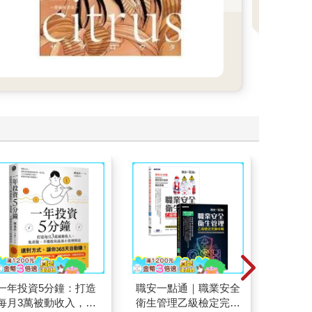
銷
T
一年投資5分鐘：打造
職安一點通｜職業安全
全知福
每月3萬被動收入，免
衛生管理乙級檢定完勝
宋寶眼