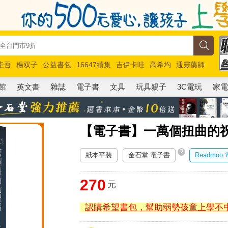
圭吾
楊双子
公益書包
16647續集
吉伊卡哇
高希均
通靈藥師
路邊攤新作
馬斯克
玩具總動員5
超慢跑
館
英文書
雜誌
電子書
文具
玩具親子
3C電玩
家
【電子書】一萬個扭曲的祝福
?
紙本平裝
金石堂 電子書
Readmoo
270
元
認購希望書包，幫助弱勢孩童上學不