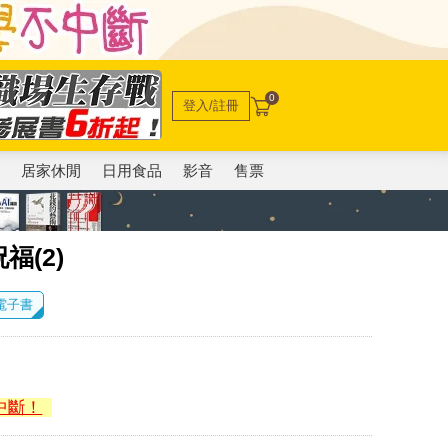
0
登入/註冊
電
居家休閒
日用食品
影音
售票
(2)
 電子書
中斷！