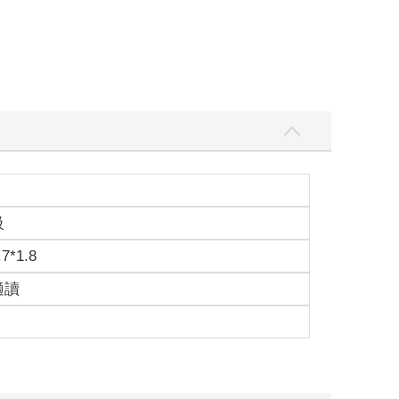
級
.7*1.8
適讀