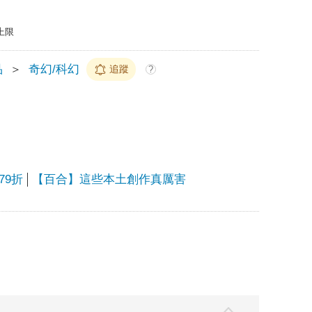
上限
品
＞
奇幻/科幻
追蹤
?
79折
【百合】這些本土創作真厲害