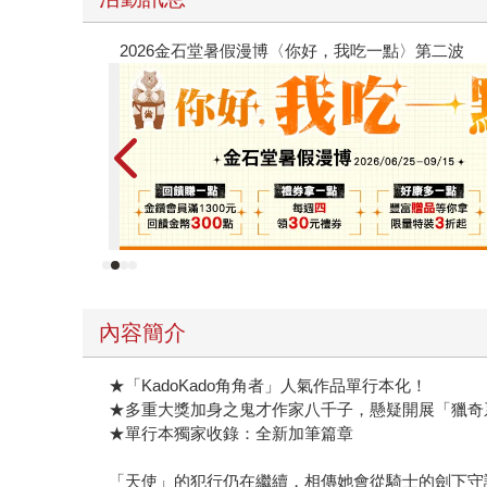
原本只是跟全校第一美少女商量彼此摯友的戀
的存在（１）
內容簡介
★「KadoKado角角者」人氣作品單行本化！
★多重大獎加身之鬼才作家八千子，懸疑開展「獵奇
★單行本獨家收錄：全新加筆篇章
「天使」的犯行仍在繼續，相傳她會從騎士的劍下守