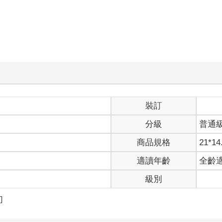
裝訂
分級
普通
商品規格
21*14
適讀年齡
全齡
級別
幻