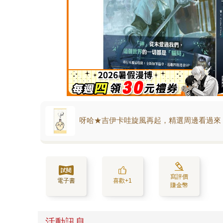
呀哈★吉伊卡哇旋風再起，精選周邊看過來
寫評價
電子書
喜歡+1
賺金幣
活動訊息