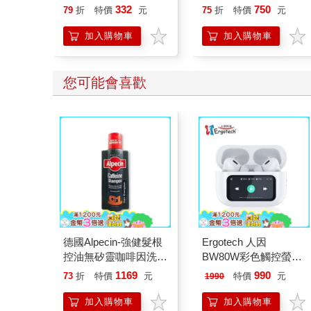
要的自己
332
750
79
折
特價
元
75
折
特價
元
加入購物車
加入購物車
您可能會喜歡
德國Alpecin-強健髮根
Ergotech 人因
控油無矽靈咖啡因洗髮
BW80W彩色觸控螢幕
凝露375ml/瓶-C1強健
ANC降噪藍牙耳機
1169
990
73
折
特價
元
特價
元
1990
髮根(護髮洗髮精/男士
調理頭皮洗髮液/0矽靈
加入購物車
加入購物車