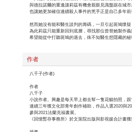
與德拉諾爾的重逢讓莉茲有機會親眼見識盤踞在城市
也讓她更加確信連續殺人事件的兇手正是自己多年前
然而她沒有能和醫生談判的籌碼，一旦引起斑鳩懷疑
為此莉茲只能重新回到底層，尋找那位曾替她製作義
希望能從中打聽斑鳩的過去，殊不知醫生想隱藏的秘
作者
八千子(作者)
作者
八千子
小說作者。興趣是每天早上都去幫一隻花貓拍照，跟
連續三年獲文化部青年創作補助，作品入選2020與2021 文策
參與2021法蘭克福書展。
《回憶暫存事務所》於文策院出版與影視媒合計畫獲
插畫