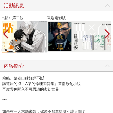
活動訊息
教場電影版
金
內容簡介
粉絲、讀者口碑好評不斷
講道法的IG「A某的命理問答集」首部原創小說
再度帶你闖入不可思議的玄幻世界
***
如果有一天末劫來臨，你願不願意挺身守護人間？