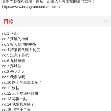
更多內容在IG裡頭，歡迎一起進入可可愛愛的道門世界：
https://www.instagram.com/mrtuimi/
目錄
no.1 入山
no.2 漆黑的神像
no.3 驚天動地的中指
no.4 請落實代理人制度
no.5 沒完了是吧
no.6 九轉煉體
no.7 拜城隍
no.8 未竟之人
no.9 我寧做我
no.10 路上的車車太多了
no.11 欸桂
no.12 三千功滿得自由
no.13 再慢一點
no.14 我要操灰搭了
no.15 禮三十二天