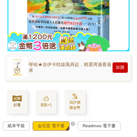
呀哈★吉伊卡哇旋風再起，精選周邊看過
加購
來
寫評價
好書
喜歡+1
賺金幣
?
紙本平裝
金石堂 電子書
Readmoo 電子書