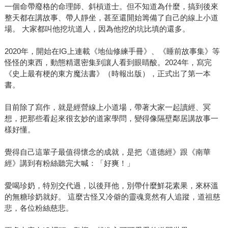
一個命帶廢格的命理師、斜槓道士。但不知道為什麼，搞到後來
整天都在講故事、帶人靜坐，甚至還開始籌備了自己的線上小道
場。 大家都叫他挖坑道人，因為他挖的坑比填的還多。
2020年，開始在IG上連載《地仙修練手冊》、《睡前故事集》等
怪怪的東西，動態精選密集到讓人看到眼睛酸。2024年，寫完
《史上最有梗的東方魔法書》（時報出版），正式出了第一本
書。
目前除了寫作，就是經營線上小道場，帶著大家一起讀經、冥
想，把那些看起來很玄妙的道家學問，變得像隔壁鄰居講故事一
樣好懂。
覺得自己這輩子最值得懷念的成就，是把《道德經》跟《南華
經》講到有粉絲聽完大喊：「好爽！」
愛喝珍奶，特別交代過，以後拜他，別帶什麼鮮花素果，來杯溫
的無糖珍奶就好。 這麼古怪又冷僻的靈魂竟然有人追蹤，道祖慈
悲，各位粉絲慈悲。