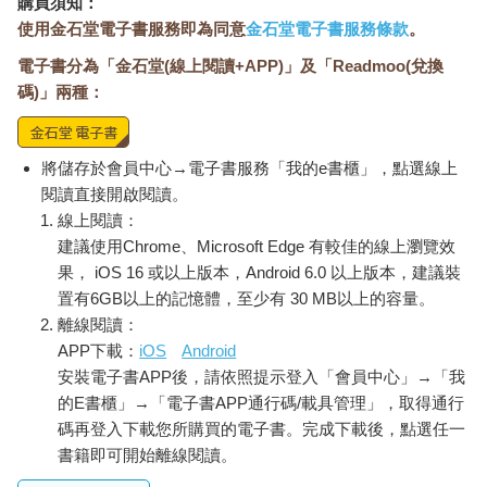
購買須知：
心裡卻一邊暗罵，前一晚睡覺不睡覺，看什麼媽佛版？搞得自己
使用金石堂電子書服務即為同意
金石堂電子書服務條款
。
今天一大早就心神不寧。
電子書分為「金石堂(線上閱讀+APP)」及「Readmoo(兌換
碼)」兩種：
「我們走吧。」阿傑沒有再多說什麼，朝前方走去，腳步沉穩而
有力，他似乎並不打算把這些不安放在心上。
將儲存於會員中心→電子書服務「我的e書櫃」，點選線上
閱讀直接開啟閱讀。
也對，又不是第一次來這裡。阿傑這麼常爬山的人，如果真的哪
線上閱讀：
裡怪怪的，應該會比我這個宅男更敏銳才對，陳子謙心裡暗想。
建議使用Chrome、Microsoft Edge 有較佳的線上瀏覽效
果， iOS 16 或以上版本，Android 6.0 以上版本，建議裝
中午時分，三人終於來到計劃中的紮營地，周邊的腹地不大，四
置有6GB以上的記憶體，至少有 30 MB以上的容量。
周滿滿的長草與樹叢，還能聽到溪流的清晰水聲。正午的陽光經
過層層樹梢，到了地面只剩下零碎斑駁的光斑。
離線閱讀：
APP下載：
iOS
Android
三人開始忙碌地搭起帳篷，阿傑動作熟練地搭好了自己跟小美要
安裝電子書APP後，請依照提示登入「會員中心」→「我
睡的雙人帳，隨即轉身去幫忙小美準備晚餐。
的E書櫃」→「電子書APP通行碼/載具管理」，取得通行
碼再登入下載您所購買的電子書。完成下載後，點選任一
「去幫子謙一下啦。」小美一邊整理著野炊器具，一邊躲掉阿傑
書籍即可開始離線閱讀。
的毛手毛腳，笑著趕他過去。