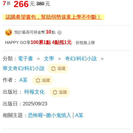
266
7
折
元
380
元
認購希望書包，幫助弱勢孩童上學不中斷！
10
預計最高可得金幣
點
?
100累1點 4點抵1元
HAPPY GO享
折抵無上限
分類：
電子書
＞
文學
＞
奇幻/科幻小說
＞
華文奇幻/科幻小說
追蹤
作者：
A某
追蹤
出版社：
時報文化
追蹤
出版日：
2025/09/23
相關主題：
恐怖喔~膽小鬼慎入
A某