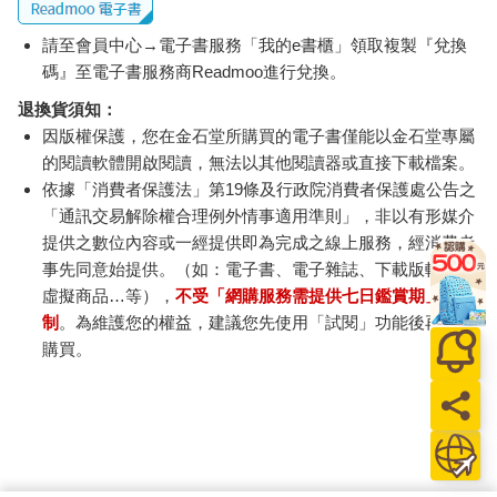
陳子謙在一旁擦了擦汗，笨手笨腳地搭著帳篷，嘴裡啐了一句：
請至會員中心→電子書服務「我的e書櫃」領取複製『兌換
「免！你們繼續放你們的閃，我自己來。」他突然想起了自己一
碼』至電子書服務商Readmoo進行兌換。
年多前在忠孝新生附近上過的某堂道家靜坐課，那位年輕的導師
似乎曾經提到一種平安入山法。
退換貨須知：
因版權保護，您在金石堂所購買的電子書僅能以金石堂專屬
的閱讀軟體開啟閱讀，無法以其他閱讀器或直接下載檔案。
依據「消費者保護法」第19條及行政院消費者保護處公告之
怎麼用來著？陳子謙苦苦回想，那種枯燥的東西誰記得住啦？一
「通訊交易解除權合理例外情事適用準則」，非以有形媒介
邊下意識地打開了手機的備忘錄。
提供之數位內容或一經提供即為完成之線上服務，經消費者
事先同意始提供。（如：電子書、電子雜誌、下載版軟體、
「……這裡沒訊號了？啊不就還好有離線瀏覽。」
虛擬商品…等），
不受「網購服務需提供七日鑑賞期」的限
「這樣、這樣，再這樣，喔對還有咒語。」
制
。為維護您的權益，建議您先使用「試閱」功能後再付款
購買。
陳子謙快速地走到剛搭好的帳篷外，用手指在泥土上劃出四條縱
線和五條橫線，將它們交錯連接，像是古老的棋局。接著，他找
來一塊拳頭大的石頭，把它壓在棋盤正中央，然後把備忘錄裡的
咒語念了一遍。
這些咒語當時聽導師提起時，自己只覺得有點荒誕，但奇妙的是