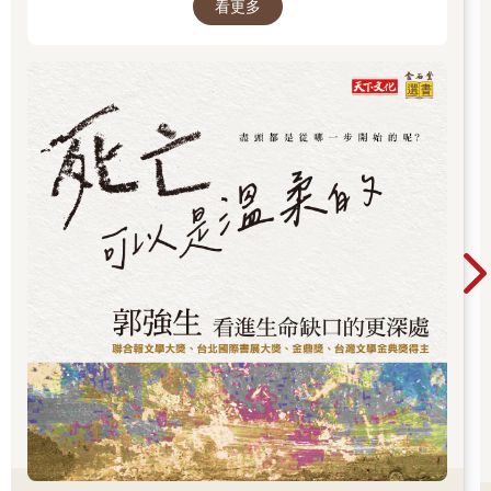
看更多
奇怪，自己在胡思亂想什麼？陳子謙笑著搖了搖頭。
*
早晨的山間，薄霧繚繞，陽光從樹葉間灑下朦朧的光影。
陳子謙背著登山包，跟在兩人的後面。
他的呼吸有些急促，額頭已經滲出細密的汗珠。走在前面的小美
回頭看了他一眼，笑著說：「子謙，你還行嗎？要不要休息一
下？」
陳子謙搖搖頭，擠出一絲笑容：「沒事，就是有點喘。」他抬頭
看了看前方蜿蜒的山路，心裡的不安卻越來越濃。
這座山他以前玩機車改管時來過幾次，當時的年少荒唐早已被如