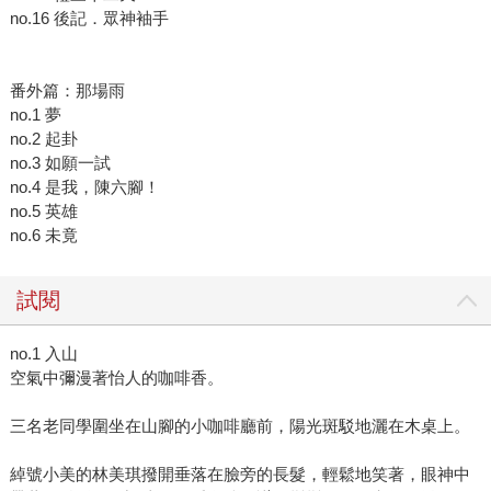
no.16 後記．眾神袖手
番外篇：那場雨
no.1 夢
no.2 起卦
no.3 如願一試
no.4 是我，陳六腳！
no.5 英雄
no.6 未竟
試閱
no.1 入山
空氣中彌漫著怡人的咖啡香。
三名老同學圍坐在山腳的小咖啡廳前，陽光斑駁地灑在木桌上。
綽號小美的林美琪撥開垂落在臉旁的長髮，輕鬆地笑著，眼神中