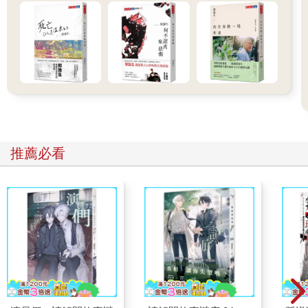
今的上班壓力給褪得乾淨，可今天再回舊地卻總感覺格外陌生。
陌生得不像是在台灣的山裡。
空氣中，除了樹葉與青草香以外，還飄著一股若有似無的奇怪焦
味，像是一直就瀰漫在鼻子旁，但仔細嗅了嗅，卻找不到源頭。
「林美琪，你有沒有覺得今天好像特別安靜？」走在最前面的張
志傑突然停下腳步，皺著眉頭說。
推薦必看
小美側耳聽了一陣：「對欸，真的連一聲鳥叫都沒有。」
陳子謙的心跳突然加速，張志傑剛剛喊出小美本名時，他好像聽
到了一聲隱約的笑聲，因為四周實在太安靜了，顯得那笑聲在一
瞬間特別突兀。
可這裡除了他們三人以外就沒任何人了，別說人，連小動物也沒
看到一隻。
那麼笑聲是誰的？