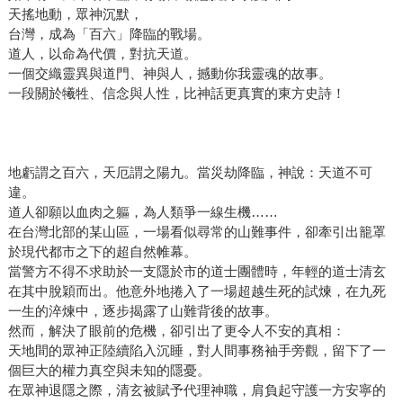
天搖地動，眾神沉默，
台灣，成為「百六」降臨的戰場。
道人，以命為代價，對抗天道。
一個交織靈異與道門、神與人，撼動你我靈魂的故事。
一段關於犧牲、信念與人性，比神話更真實的東方史詩！
地虧謂之百六，天厄謂之陽九。當災劫降臨，神說：天道不可
違。
道人卻願以血肉之軀，為人類爭一線生機……
在台灣北部的某山區，一場看似尋常的山難事件，卻牽引出籠罩
於現代都市之下的超自然帷幕。
當警方不得不求助於一支隱於市的道士團體時，年輕的道士清玄
在其中脫穎而出。他意外地捲入了一場超越生死的試煉，在九死
一生的淬煉中，逐步揭露了山難背後的故事。
然而，解決了眼前的危機，卻引出了更令人不安的真相：
天地間的眾神正陸續陷入沉睡，對人間事務袖手旁觀，留下了一
個巨大的權力真空與未知的隱憂。
在眾神退隱之際，清玄被賦予代理神職，肩負起守護一方安寧的