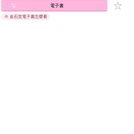
當他做完這一切，心中似乎真的稍微放鬆了一些。
電子書
※ 金石堂電子書怎麼看
「啊是好了沒？」阿傑走過來，眼角瞄到地上的棋格圖案，好奇
問道：「這是什麼？」
「沒什麼。」陳子謙輕描淡寫地回應道：「畫好玩的。」
關於我們
門市查詢
分紅大聯盟
客服中心
阿傑看了看那塊石頭，又瞥了他一眼，輕笑著搖了搖頭：「從大
學認識你就喜歡信這些奇奇怪怪的。」
加好友
訂閱
夜幕降臨，篝火點燃，三人圍坐在帳篷旁，聊起了最近工作的種
粉絲團
追蹤
種，還有大學時一起經歷過的趣事。然而陳子謙卻始終有點心神
不寧，他不禁再次回頭看了看自己畫的圖案，原先的那股不安才
聯絡我們
在閒聊的氣氛中漸漸淡去。
公司名稱：金石網絡股份有限公司
夜深了，三人各歸各帳，情侶檔兩人睡在一起，陳子謙則在自己
統編 : 70832800
的帳篷裡翻來覆去，難以入睡。
食品業者登錄字號：A-170832800-00000-6
Copyright© 2000–2026 金石網絡股份有限公司
0806_a861311