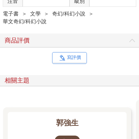
注音
級別
這次上山，三個人開了兩輛車，就停在老街咖啡店前的路旁。接
電子書
＞
文學
＞
奇幻/科幻小說
＞
下來的路程他們打算沿著產業道路步行，當作散步，直到位於某
華文奇幻/科幻小說
條溪流旁的低海拔小型野營點。
商品評價
可這一路上山，太安靜了。
明明是新北市的郊區，可好像過了某條線開始，沿路就開始失去
寫評價
聲音。
用失去來形容好像有些奇怪，更精確地說……就像是被強制消音
相關主題
了一樣。
陳子謙側著頭聽了半?，竟連一聲鳥鳴都沒有。
郭強生
就在那個當下，他的心裡突然閃過了一個念頭--這山，似乎並不歡
迎他們？