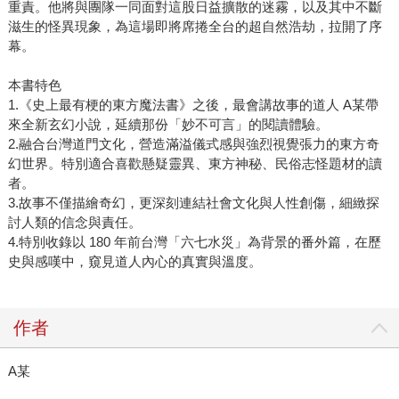
重責。他將與團隊一同面對這股日益擴散的迷霧，以及其中不斷
滋生的怪異現象，為這場即將席捲全台的超自然浩劫，拉開了序
幕。
本書特色
1.《史上最有梗的東方魔法書》之後，最會講故事的道人 A某帶
來全新玄幻小說，延續那份「妙不可言」的閱讀體驗。
2.融合台灣道門文化，營造滿溢儀式感與強烈視覺張力的東方奇
幻世界。特別適合喜歡懸疑靈異、東方神秘、民俗志怪題材的讀
者。
3.故事不僅描繪奇幻，更深刻連結社會文化與人性創傷，細緻探
討人類的信念與責任。
4.特別收錄以 180 年前台灣「六七水災」為背景的番外篇，在歷
史與感嘆中，窺見道人內心的真實與溫度。
作者
A某