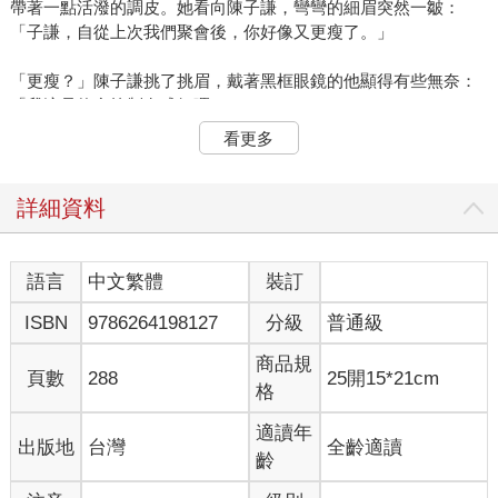
帶著一點活潑的調皮。她看向陳子謙，彎彎的細眉突然一皺：
「子謙，自從上次我們聚會後，你好像又更瘦了。」
「更瘦？」陳子謙挑了挑眉，戴著黑框眼鏡的他顯得有些無奈：
「我這是飲食控制有成好嗎。」
看更多
林美琪哈哈一笑，隨即轉向阿傑，眼中有著親密的依賴。
「我們這麼久沒一起出來了，這次一定要好好放鬆一下！」小美
詳細資料
伸了伸懶腰，語氣中帶著一絲從辦公室脫身的輕鬆，加上有男友
阿傑在，對她來說已經是十分美好的一天。
語言
中文繁體
裝訂
阿傑，張志傑。是陳子謙、林美琪的大學死黨，念大學時就是登
ISBN
9786264198127
分級
普通級
山愛好者，畢業後成為了沒日沒夜的工程師，更是一放假就急著
往山裡跑。
商品規
頁數
288
25開15*21cm
格
「我知道你體力不好，這次走的路線比較輕鬆，應該不會讓你掉
隊。」阿傑笑著舉起手中的拿鐵，意思意思地敬了老朋友一杯。
適讀年
出版地
台灣
全齡適讀
齡
「洗咧靠喔。」外表斯文的陳子謙端起杯，輕輕笑罵，卻有些勉
強，他心裡的某個角落一直隱隱地有些不安。