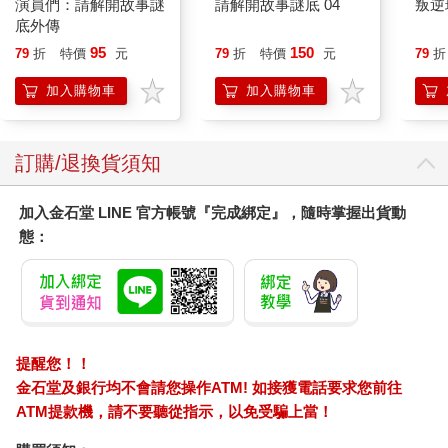
演員們：請解開故事謎
請解開故事謎底 04
叛逆
陳子謙看了看恍若未聞的兩人，還是其實是自己聽錯了？
底外傳
95
150
79
折
特價
元
79
折
特價
元
79
折
他回頭望了望身後那條空蕩蕩的產業道路，照說再怎麼樣，三人
走了快一小時，也不該像今天這樣一台車都沒經過。
加入購物車
加入購物車
微風帶來的樹葉沙沙聲在這片寧靜中顯得異常刺耳，要不是天上
那越來越明亮的陽光，他可能會索性提議提早下山。
訂購/退換貨須知
想到這裡，陳子謙摸了摸外套口袋裡的媽祖聯名零錢包，試圖壓
加入金石堂 LINE 官方帳號『完成綁定』，隨時掌握出貨動
下內心的焦慮，好像摸到了零錢包上的神明畫像，就能滿足一些
態：
保平安的期待。
「可能是因為天氣不穩定吧。」小美輕輕一笑，像是想讓氣氛輕
鬆些：「氣壓低還怎麼樣的，小動物都回去休息啦。」
「不過今天看起來不像會下雨啊。」阿傑低頭看了一下手機上的
提醒您！！
氣象：「入夜之後可能起霧、下雨機率低，但這應該沒什麼關
金石堂及銀行均不會請您操作ATM! 如接獲電話要求您前往
聯。」
ATM提款機，請不要聽從指示，以免受騙上當！
陳子謙輕輕乾笑了一聲：「沒事啦，說不定是我們想太多了。」