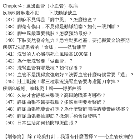
Chapter4：週邊血管（小血管）疾病
疾病6.腳麻走不動——下肢動脈缺血
〈37〉腳麻不見得是「腳中風」？怎麼檢查？
〈38〉腳傷有傷口，不見得是動脈阻塞？如何一眼判斷？
〈39〉腳中風嚴重要截肢？怎麼預防最好？
〈40〉下肢突然發冷無力？急性動脈栓塞，要把握黃金治療期
疾病7.洗腎患者的「命脈」——洗腎廔管
〈41〉洗腎的人心臟病死亡風險高1000倍！
〈42〉為什麼洗腎要「做血管」？
〈43〉洗腎血管有哪幾種？如何保養？
〈44〉血管不是跳得愈強愈好？洗腎血管什麼時候需要「通」？
〈45〉壯士斷腕！哪三種狀況洗腎血管要考慮開刀拿掉？
疾病8.蚯蚓、蜘蛛爬上腳——靜脈曲張
〈46〉久站才會靜脈曲張嗎？高風險職業有哪些？
〈47〉靜脈曲張不醫要截肢？多嚴重需要看醫師？
〈48〉靜脈曲張吃藥會好嗎？為什麼醫師開痔瘡藥膏給我擦？
〈49〉靜脈曲張要抽腳筋？微創手術會復發嗎？
〈50〉日常生活如何預防靜脈曲張？
【增修篇】 除了吃藥打針，我還有什麼選擇？──心血管疾病的