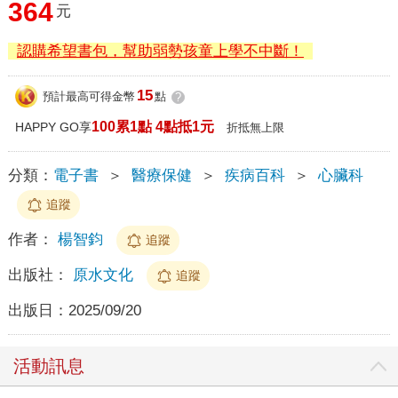
364
元
認購希望書包，幫助弱勢孩童上學不中斷！
15
預計最高可得金幣
點
?
100累1點 4點抵1元
HAPPY GO享
折抵無上限
分類：
電子書
＞
醫療保健
＞
疾病百科
＞
心臟科
追蹤
作者：
楊智鈞
追蹤
出版社：
原水文化
追蹤
出版日：
2025/09/20
活動訊息