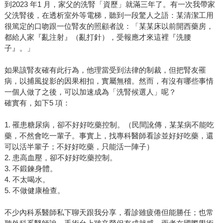
到2023 年1 月，家父的洗腎「資歷」就滿三年了。有一次我帶家
父洗腎後，在透析室外等電梯，聽到一段驚人之語：某清潔工用
很篤定的口吻跟一位腎友的照顧者說：「某某床以前開西藥房，
都給人家『亂注射』（亂打針），受報應才來這裡『洗腰
子』。」
如果該腎友確有此行為，他理當受到法律的制裁，但把腎友罹
病，以捕風捉影的因果相扣，實屬無稽。然而，有沒有哪些事情
一個人做了之後，可以加速成為「洗腎候選人」呢？
確實有，如下5 項：
1. 罹患糖尿病，卻不好好吃藥控制。（民間訛傳，某某病不能吃
藥，不然會吃一輩子。事實上，找專科醫師看診並好好吃藥，還
可以活半輩子；不好好吃藥，只能活一陣子）
2. 患高血壓，卻不好好吃藥控制。
3. 不鍛鍊身體。
4. 不太喝水。
5. 不做健康檢查。
不少內科系醫師私下聊天跟我分享，看診雖疲倦但能勝任；也常