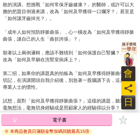
敗的演講。想挑戰「如何常保牙齒健康？」的醫師，或許可以大
膽的把題目倒過來講，改為「如何及早獲得一口爛牙？」甚至是
「如何讓牙齒掉光？」。
「成年人如何預防靜脈曲張」，心一橫改為「如何及早獲得靜脈
曲張，讓自己的人生「曲折誇張」？」
順著以上兩例邏輯，應該不難猜到「如何保護自己腎臟？」就可
改為「如何及早躺在洗腎室病床上？」
會
第二招，如果你的講題真的拍板為「如何及早獲得靜脈曲張」，
切記，在演講開頭自我介紹後，別急著一股腦講下去，這是許多
員
專業人士的慣性。
日
試想，面對「如何及早獲得靜脈曲張？」這樣的講題，聽眾難道
毫無想法，毫無切身經驗或是照顧家人的經驗得以分享？
電子書
如果你同意部分聽眾其實可能有些想法，那你更要邀請他們作
答。在聽眾報到之際，讓每人領一張白紙，上面引導他們寫上姓
※ 本商品會員日滿額金幣加碼回饋最高15倍
名及電子郵件。當講者自我介紹後，就出題目請聽眾書寫，限時