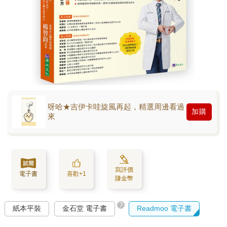
呀哈★吉伊卡哇旋風再起，精選周邊看過
加購
來
寫評價
電子書
喜歡+1
賺金幣
?
紙本平裝
金石堂 電子書
Readmoo 電子書