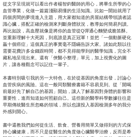
從文字呈現就可以看出作者楊智鈞醫師的用心，將畢生所學的心
血管專業，化做一篇篇淺顯易懂的生活知識。比如一開始就用了
四個房間的夢境進入主題，用大家都知道的房屋結構帶領讀者認
識心臟，搭配正確的檢測來判斷身體狀況，教導如何簡易判讀。
再比如說，高血壓就像是將你的血管從Q彈通心麵變成脆笛酥。
並重新理解十大死因，到底誰是真正冠軍！並把「一個動脈硬化
贏十個癌症」這個真正的事實毫不隱瞞告訴大家。諸如此類以往
需要花費許多金錢跟時間，都不見得能學到的醫學知識，完全不
藏私地呈現出來。還有「俠醫小整理」單元，加上視覺化的圖
片，讓各種觀念可以記住一輩子。
本書特別吸引我的另一大特色，在於從基因的角度出發，討論心
血管疾病的風險。這在一般同類醫療書籍不容易見到。從「開喝
前最好先了解自己的基因」開始，讓人了解基因對身體的影響和
重要性，進而知道如何照顧自己。這些新的醫學科學數據往往是
早期傳統醫生所忽略的領域，所以也讓投入基因檢測多年的我分
外感到開心。
書中還教我們如何從生活、飲食、營養用簡單又做得到的方式保
持心臟健康，而不只是從醫生的角度做心臟醫學治療，反而是希