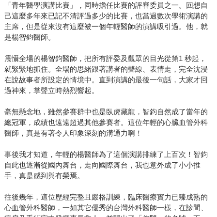
「青年醫學演講比賽」，同時擔任比賽的評審委員之一。回想自
己這麼多年來已記不清評過多少的比賽，也當過數次學術演講的
主席，但是從來沒有這麼被一個年輕醫師的演講吸引過。他，就
是楊智鈞醫師。
震懾全場的楊智鈞醫師，把所有評委及觀眾的目光從第1 秒起，
就緊緊地抓住。全場的思緒跟著講者的聲線、表情走，完全沈浸
在說故事者所設定的情境中。直到演講的最後一句話，大家才回
過神來，掌聲立時熱烈響起。
毫無懸念地，雖然參賽群中也是臥虎藏龍，智鈞自然成了當年的
總冠軍，成績也遠遠超過其他參賽者。這位年輕的心臟血管外科
醫師，真是有著令人印象深刻的溝通力啊！
事後我才知道，年輕的楊醫師為了這個演講排練了上百次！智鈞
自此也逐漸從國內舞台，走向國際舞台，我也意外成了小小推
手，真是感到與有榮焉。
往後幾年，這位歷經完整且嚴格訓練，臨床醫療實力已臻成熟的
心血管外科醫師，一如其它優秀的台灣外科醫師一樣，在診間、