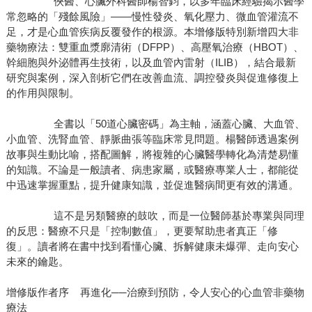
俠醫、心臟外科醫師楊智鈞，以多年臨床經驗揭示醫學
常忽略的「殘餘風險」——慢性發炎、氧化壓力、微血管灌流不
足，才是心血管疾病反覆發作的根源。本增修版特別新增四大非
藥物療法：雙重血漿廓清術（DFPP）、高壓氧治療（HBOT）、
幹細胞與外泌體再生技術，以及血管內雷射（ILIB），結合最新
研究與案例，深入剖析它們在改善血流、調控發炎與促進修復上
的作用與限制。
全書以「50道心臟密碼」為主軸，涵蓋心臟、大血管、
小血管、洗腎血管、靜脈曲張等臨床常見問題。楊醫師透過案例
故事與生動比喻，搭配圖解，將複雜的心臟醫學轉化為清楚易懂
的知識。不論是一般讀者、病患家屬，或醫療專業人士，都能從
中迅速掌握重點，提升健康知識，並促進醫病間更有效的溝通。
這不是另類醫療的鼓吹，而是一位醫師基於專業與同理
的反思：醫療不只是「控制數值」，更要幫助患者真正「修
復」。讀者將在書中找到看懂心臟、拆解健康未爆彈、走向安心
未來的鑰匙。
增修版作者序 再進化──治療到預防，令人安心的心血管非藥物
療法