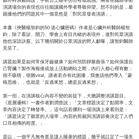
聽外科系醫師說，手術台上雖辛勞但有成就感。兩者在國際學術
演講場合的表現也往往能讓國外學者尊敬仰望。想不到的是，最
困擾他們的問題其中一個竟然是「對民眾發表演講」。
本書《俠醫楊智鈞的50 道心臟密碼》作者是心臟外科醫師楊智
鈞，除了看診、開刀、學會上有目共睹的表現外，連對民眾演講
他也深諳訣竅。以下幾招關於公眾演說的野人獻曝，讓智鈞醫師
見笑了。
講題如果是如何常保牙齒健康？如何預防靜脈曲張？如何保護自
己腎臟？製作海報後或放上活動網站之際，內行人都心裡有數：
很不吸睛，很難viral。講者若亦有此困擾，我會請他們導入「蒙
格思維」，也就是「反過來想，總是反過來想」。
第一招，在演講核心內容不變的前提下，大膽調整演講題目。
《底層邏輯》一書作者劉潤曾說：「文章標題決定了點開率，文
章內容決定了轉發率。」這句話若挪到一場演講上來看則是：
「講題決定了聽眾的入場率，內容的剪裁與演講節奏決定了人們
口耳相傳的程度。」
是以，一個平凡無奇甚至讓人睡著的標題，幾乎就註定了一場失