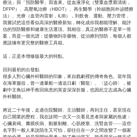
療法」與「預防醫學」寫進來。從血液淨化（雙重血漿廓清術，
DFPP）、高壓氧治療（HBOT）、再生醫學（幹細胞與外泌體療
法）、光療（血管內雷射，ILIB），到飲食、運動、壓力管理，
我嘗試把這些看似高深的醫療新知，轉化成你我都能理解、能評
估的預防醫療和健康生活選項。我相信，真正的醫療不是單一答
案，而是一個光譜：從藥物到非藥物、從治療到預防，每個人都
應該擁有更完整的醫療工具箱。
這，正是本增修版最大的特點。
回到最初的出發點
很多人對心臟外科醫師的印象，來自戲劇裡的傳奇角色。當年我
在海軍服役，曾一邊暈船一邊追日劇〈醫龍〉、〈盜心師〉，被
劇中主角以神手救回病患的英姿深深折服，也因此立志成為心臟
外科醫師。
將近二十年後，走過住院醫師、主治醫師，再到主任，甚至現在
自己開業的歷程，我在診間一次又一次看見患者與家屬的焦慮：
心臟衰竭、瓣膜疾病、動脈剝離、心肌梗塞、洗腎血管⋯⋯這些
名字對一般人來說陌生又可怕，卻往往在一夕之間改變了一個家
庭的命運。於是我開始思考：除了救治當下，能否用另一種方式