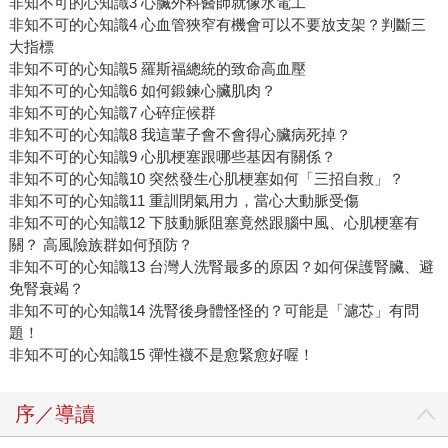
非知不可的心知識3 心臟外科醫師就像水電工
非知不可的心知識4 心血管狹窄有機會可以不要放支架？判斷三
大指標
非知不可的心知識5 羅斯福總統的致命高血壓
非知不可的心知識6 如何鍛鍊心臟肌肉？
非知不可的心知識7 心碎症候群
非知不可的心知識8 我這輩子會不會得心臟病死掉？
非知不可的心知識9 心肌梗塞跟哪些基因有關係？
非知不可的心知識10 突然發生心肌梗塞如何「三招自救」？
非知不可的心知識11 重訓閉氣用力，當心大動脈受傷
非知不可的心知識12 下肢動脈阻塞竟然跟腦中風、心肌梗塞有
關？ 高風險族群如何預防？
非知不可的心知識13 台灣人洗腎最多的原因？如何保護腎臟、避
免腎衰竭？
非知不可的心知識14 洗腎後身體怪怪的？可能是「濾芯」有問
題！
非知不可的心知識15 彈性襪不是愈緊愈好喔！
序／導讀