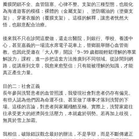
瓣膜閉鎖不全、血管阻塞、心律不整。支架的三種型態，也能化
為海邊遊客的模樣：裸體的（金屬支架）、塗防曬油的（塗藥支
架）、穿著衣服的（覆膜支架）。這樣的解釋，讓患者恍然大
悟，也願意配合治療。
後來我不只在診間這麼做，還走出醫院，到銀行、學校、養護中
心，甚至嘉義的一場流水席電子花車上，替鄉親舉辦心血管衛
教。也因此受邀在「大人學」開設「9∼99 歲都能輕鬆理解的專業
解說力」課程，進一步把這套方法推廣到不同領域。從診間到網
路，從講座到文章，我愈來愈堅信：只有能被理解的知識，才能
真正產生力量。
目的二：社會正義
長年參與洗腎患者的血管照護，我發現社會對患者仍存有偏見。
有些人認為他們因為命運不佳、甚至做了壞事才落到洗腎的下
場。這樣的言論，對患者與家屬殘酷至極。實際上，洗腎家庭往
往承受更大的經濟與生活壓力，本就處於弱勢。若再加上歧視，
無異於雪上加霜。
我相信，破除錯誤觀念最好的辦法，不是爭辯，而是不斷傳遞正