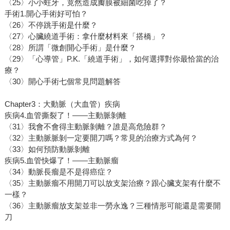
〈25〉小小蛀牙，竟然造成瓣膜被細菌吃掉了？
手術1.開心手術好可怕？
〈26〉不停跳手術是什麼？
〈27〉心臟繞道手術：拿什麼材料來「搭橋」？
〈28〉所謂「微創開心手術」是什麼？
〈29〉「心導管」P.K.「繞道手術」，如何選擇對你最恰當的治
療？
〈30〉開心手術七個常見問題解答
Chapter3：大動脈（大血管）疾病
疾病4.血管撕裂了！——主動脈剝離
〈31〉我會不會得主動脈剝離？誰是高危險群？
〈32〉主動脈脈剝一定要開刀嗎？常見的治療方式為何？
〈33〉如何預防動脈剝離
疾病5.血管快爆了！——主動脈瘤
〈34〉動脈長瘤是不是得癌症？
〈35〉主動脈瘤不用開刀可以放支架治療？跟心臟支架有什麼不
一樣？
〈36〉主動脈瘤放支架並非一勞永逸？三種情形可能還是需要開
刀