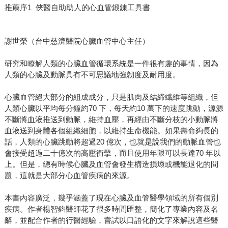
推薦序1 俠醫自助助人的心血管鍛鍊工具書
謝世榮（台中慈濟醫院心臟血管中心主任）
研究和瞭解人類的心臟血管循環系統是一件很有趣的事情，因為
人類的心臟及動脈具有不可思議地強韌度及耐用度。
心臟血管絕大部分的組成成分，只是肌肉及結締纖維等組織，但
人類心臟以平均每分鐘約70 下，每天約10 萬下的速度跳動，源源
不斷將血液推送到動脈，維持血壓，再經由不斷分枝的小動脈將
血液送到身體各個組織細胞，以維持生命機能。如果壽命夠長的
話，人類的心臟跳動將超過20 億次，也就是說我們的動脈血管也
會接受超過二十億次的高壓衝擊，而且使用年限可以長達70 年以
上。但是，總有時候心臟及血管會發生構造損壞或機能退化的問
題，這就是大部分心血管疾病的來源。
本書內容廣泛，幾乎涵蓋了現在心臟及血管醫學領域的所有個別
疾病。作者楊智鈞醫師花了很多時間匯整，簡化了專業內容及名
辭，並配合作者的行醫經驗，嘗試以口語化的文字來解說這些醫