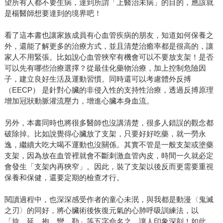
望所有人都不要生病，達到所謂「上醫治未病」的目的，應該就
是楊醫師想要達到的境界吧！
看了這本書也讓家族成員有心血管疾病的朋友，知道如何保養之
外，還能了解更多的治療方式，並且清楚治癒率都是很高的，讓
家人不用緊張。比如說心血管狹窄有機會可以不要放支架！是否
可以先有哪些治療選擇？從最佳化藥物治療，加上控制危險因
子，建立良好生活及運動習慣。同時還可以考慮體外反搏
（EECP） 是針對心臟的非侵入性的支持性治療，透過反搏原理
增加冠狀動脈灌流壓力，增進心臟本身血流。
另外，本書同時也將很多醫師也沒講清楚，很多人錯誤的觀念都
破除掉。比如說覺得心臟放了支架，只要好好吃藥，就一勞永
逸，繼續大吃大喝不運動也沒關係。其實不管是一般支架或塗藥
支架，因為放在血管裡就會不斷刺激血管內皮，時間一久就必定
會發生「支架內再狹窄」。因此，裝了支架以後反而更需要重視
保養和保健，還要定期的檢查才行。
閱讀過程中，也深深感受作者的童心未泯，與我都是動漫〈鬼滅
之刃〉的同好，將心臟術後恢復元氣的心肺呼吸訓練法，以
「旋、延、抱、彎、勒」等五字命名之，讓人印象深刻！如此，