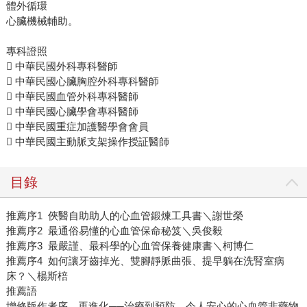
體外循環
心臟機械輔助。
專科證照
 中華民國外科專科醫師
 中華民國心臟胸腔外科專科醫師
 中華民國血管外科專科醫師
 中華民國心臟學會專科醫師
 中華民國重症加護醫學會會員
 中華民國主動脈支架操作授証醫師
目錄
推薦序1 俠醫自助助人的心血管鍛煉工具書＼謝世榮
推薦序2 最通俗易懂的心血管保命秘笈＼吳俊毅
推薦序3 最嚴謹、最科學的心血管保養健康書＼柯博仁
推薦序4 如何讓牙齒掉光、雙腳靜脈曲張、提早躺在洗腎室病
床？＼楊斯棓
推薦語
增修版作者序 再進化──治療到預防，令人安心的心血管非藥物