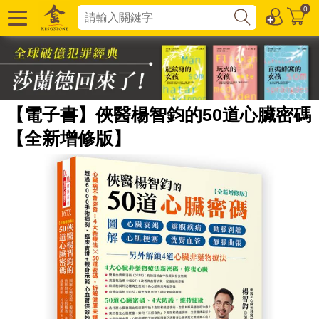
0
【電子書】俠醫楊智鈞的50道心臟密碼
【全新增修版】