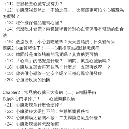
〈11〉怎麼檢查心臟有沒有力？
〈12〉心臟衰竭竟然是「不治之症」、比癌症更可怕？心臟衰竭
怎麼醫？
〈13〉吃什麼保健品能補心臟？
〈14〉怎麼吃才健康？兩種醫學實證對心血管保養有幫助的飲食
法
〈15〉低脂飲食，小心愈吃愈笨？天天脫脂奶，日久變阿呆
疾病2.心血管堵住了！——心肌梗塞&冠狀動脈疾病
〈16〉膽固醇是血管堵塞的元兇嗎？其實糖更可怕！
〈17〉「心痛」的感覺是什麼？「胸悶」就是心臟病嗎？
〈18〉心臟放支架會再塞住嗎？什麼是「支架再狹窄」？
〈19〉你去做心導管一定安全嗎？三種心導管併發症
〈20〉心血管疾病的預防
Chapter2：常見的心臟三大疾病（二）&相關手術
疾病3.心門壞掉了！——心臟瓣膜疾病
〈21〉心臟瓣膜為什麼會壞掉？
〈22〉心臟瓣膜太硬打不開：主動脈瓣膜狹窄
〈23〉心臟瓣膜太鬆關不緊：二尖瓣膜逆流是什麼？
〈24〉心臟瓣膜壞掉怎麼治療