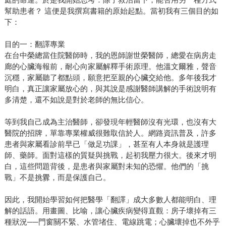
幫助患者？ 這便是我撰寫書籍的原始起點。當初我有三個目的如
下：
目的一：翻譯專業
在台中榮總當住院醫師時，我的恩師謝世榮醫師，總愛在病房走
廊的心臟海報前，耐心向家屬解釋手術原理。他溫文爾雅，聲音
沉穩，家屬聽了都點頭，願意把至親的心臟交給他。多年後我才
明白，真正讓家屬放心的，與其說是感謝醫師講解的手術說明有
多清楚，還不如說是對於老師的無比信心。
等到我自己成為主治醫師，卻發現年輕醫師沒有光環，也沒有大
醫院的招牌，單靠專業權威很難取信於人。網路資訊普及，許多
患者與家屬看診前早已「做足功課」，甚至有人本身就是護理
師、藥師。面對這樣的質疑與挑戰，起初我壓力很大。後來才明
白，這些問題背後，是患者與家屬對未知的恐懼。他們的「挑
戰」不是挑釁，而是保護自己。
因此，我開始學習如何把醫學「翻譯」成大多數人都能明白、理
解的話語。用畫圖、比喻，讓心臟疾病變得直觀：房子壞掉有三
種狀況──門窗關不緊、水管堵住、電線跳電；心臟壞掉也不外乎