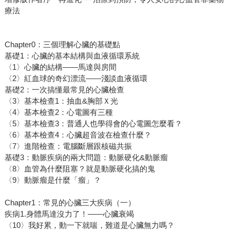
療法
Chapter0：三個理解心臟的基礎點
基礎1：心臟的基本結構與血液循環系統
〈1〉心臟的結構——馬達與房間
〈2〉紅血球的奇幻漂流——淺談血液循環
基礎2：一次搞懂最常見的心臟檢查
〈3〉基本檢查1：抽血&胸部Ｘ光
〈4〉基本檢查2：心電圖有三種
〈5〉基本檢查3：普通人也學得會的心電圖怎麼看？
〈6〉基本檢查4：心臟超音波在檢查什麼？
〈7〉進階檢查：電腦斷層跟核磁共振
基礎3：動脈疾病的兩大問題：動脈硬化&動脈瘤
〈8〉血管為什麼阻塞？就是動脈硬化搞的鬼
〈9〉動脈瘤是什麼「瘤」？
Chapter1：常見的心臟三大疾病（一）
疾病1.身體馬達沒力了！——心臟衰竭
〈10〉我好累，動一下就喘，難道是心臟無力嗎？