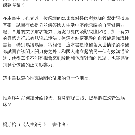
感到雀躍？
在本書中，作者以一位嚴謹的臨床專科醫師所熟知的學術證據為
基礎，試圖有效提問並解答國人生活中不能忽略的血管健康問
題。卓越的文字駕馭能力，處處可見的淺顯易懂比喻，加上有力
的身體力行式的見證式說法，使這本結構完整的血管健康知識性
書藉，特別易讀易懂。我相信，這本書是懷抱著入世情懷的楊醫
師試圖在診間／開刀房之外，和國人建立起的另一個有效溝通管
道，使得眾多不能有機會來到診間和他面對面的民眾，也能感受
到開心俠醫的正向影響力。
這本書我衷心推薦給關心健康的每一位朋友。
推薦序4 如何讓牙齒掉光、雙腳靜脈曲張、提早躺在洗腎室病
床？
楊斯棓（《人生路引》一書作者）