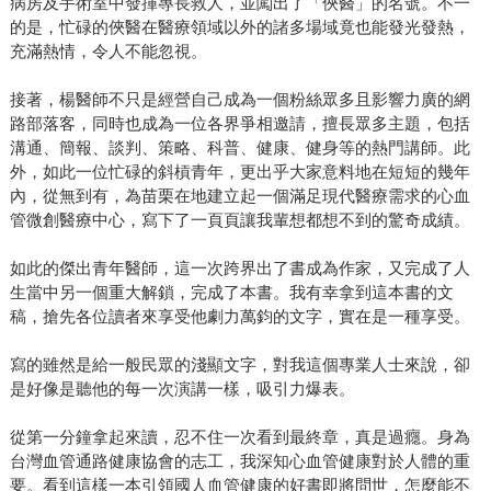
病房及手術室中發揮專長救人，並闖出了「俠醫」的名號。不一
的是，忙碌的俠醫在醫療領域以外的諸多場域竟也能發光發熱，
充滿熱情，令人不能忽視。
接著，楊醫師不只是經營自己成為一個粉絲眾多且影響力廣的網
路部落客，同時也成為一位各界爭相邀請，擅長眾多主題，包括
溝通、簡報、談判、策略、科普、健康、健身等的熱門講師。此
外，如此一位忙碌的斜槓青年，更出乎大家意料地在短短的幾年
內，從無到有，為苗栗在地建立起一個滿足現代醫療需求的心血
管微創醫療中心，寫下了一頁頁讓我輩想都想不到的驚奇成績。
如此的傑出青年醫師，這一次跨界出了書成為作家，又完成了人
生當中另一個重大解鎖，完成了本書。我有幸拿到這本書的文
稿，搶先各位讀者來享受他劇力萬鈞的文字，實在是一種享受。
寫的雖然是給一般民眾的淺顯文字，對我這個專業人士來說，卻
是好像是聽他的每一次演講一樣，吸引力爆表。
從第一分鐘拿起來讀，忍不住一次看到最終章，真是過癮。身為
台灣血管通路健康協會的志工，我深知心血管健康對於人體的重
要。看到這樣一本引領國人血管健康的好書即將問世，怎麼能不