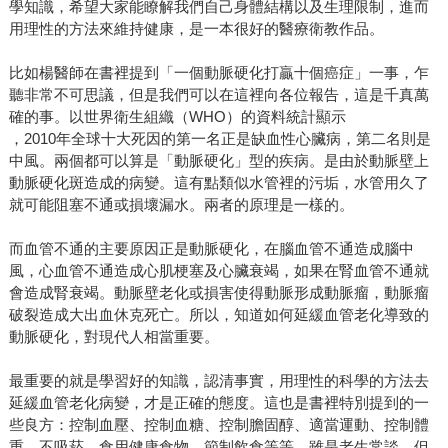
學知識，希望大家能瞭解我們自己身體結構以及生理限制，進而
用理性的方法來維持健康，是一本很好的醫療衛教作品。
比如楊醫師在書裡提到「一個動脈硬化打贏十個癌症」一事，乍
聽非常不可思議，但是我們可以在這裡向各位報告，這是千真萬
確的事。以世界衛生組織（WHO）的資料統計顯示
，2010年全球十大死因的第一名正是缺血性心臟病，第二名則是
中風。兩個都可以算是「動脈硬化」型的疾病。是由於動脈壁上
動脈硬化斑造成的病變。這有點類似水管裡的污垢，水管用久了
就可能阻塞不通或損壞漏水。兩者的原理是一樣的。
而血管不通的主要原因正是動脈硬化，在腦血管不通造成腦中
風，心血管不通造成心肌梗塞及心臟衰竭，如果在腎血管不通就
會造成腎衰竭。動脈壁老化或損害使得動脈形成動脈瘤，動脈瘤
破裂造成大出血休克死亡。所以，知道如何延緩血管老化導致的
動脈硬化，對現代人相當重要。
最重要的就是學習好的知識，認清事實，用理性的科學的方法去
延緩血管老化病變，才是正確的態度。這也是書裡特別提到的一
些良方：控制血壓、控制血糖、控制膽固醇、適當運動、控制體
重、不吸菸、食用健康食物、節制飲食等等。雖是老生常談，但