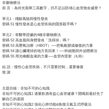
非藥物療法
前 言：為何光靠降三高數字，仍不足以防堵心血管致命威脅？
單元1：殘餘風險與慢性發炎
密碼 51 慢性發炎是心血管疾病的隱形殺手嗎？
單元2：有醫學證據的4種非藥物療法
密碼 52 高血脂與身體發炎「洗得掉」嗎？
密碼 53 高壓氧治療（HBOT）──把氧氣變成修復的力量
密碼 54 讓心臟壞掉的地方長回來！──幹細胞與外泌體療法
密碼 55 用光喚醒血液的力量──血管內雷射（ILIB）
結 語：慢性心血管疾病，不只需要控制，還要修復
致 謝
主題目錄：非知不可的心知識
非知不可的心知識1 適量飲酒有益心血管健康？開喝前最好先了
解自己的基因
非知不可的心知識2 強化心肺功能&恢復元氣五式呼吸法