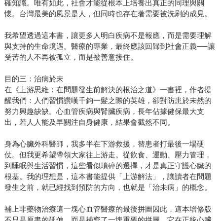
確知識。唯有如此，社會才能從根本上培養出真正的同理與關
懷。台灣最美的風景是人，但同時也存在著需要被洗刷的成見。
我希望透過這本書，讓更多人明白疾病不是報應，而是需要理解
與支持的生命境遇。醫療的專業，最終應該回歸到社會正義──讓
受苦的人不再被孤立，而是被善意接住。
目的三：治病於未
在《上游思維：在問題發生前解決的根治之道》一書裡，作者提
醒我們：人們習慣讚嘆千鈞一髮之際的英雄，卻對防患於未然的
努力興趣缺缺。心血管疾病與腎臟疾病，長年佔據健保最大支
出，若人人能及早關注自身健康，結果會截然不同。
身為心臟外科醫師，我多半在下游救援，替患者打最後一場硬
仗。但我更希望帶領大家往上游走。從飲食、運動、壓力管理，
到睡眠與生活習慣，這些看似瑣碎的選擇，才是真正守護心臟的
根基。我的理想是，這本書能提供「上游解法」，讓讀者在問題
發生之前，就已經找到預防的方向，也就是「治未病」的概念。
補上非藥物治療這一塊心血管醫療的最後拼圖因此，這本增修版
不只是原書的延伸，而是補齊了一塊重要的拼圖。它在正統心臟