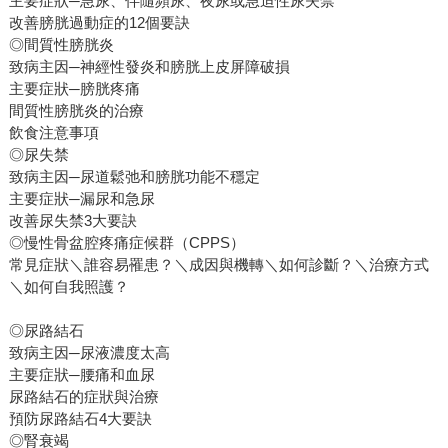
主要症狀─急尿、伴隨頻尿、夜尿或急迫性尿失禁
改善膀胱過動症的12個要訣
◎間質性膀胱炎
致病主因─神經性發炎和膀胱上皮屏障破損
主要症狀─膀胱疼痛
間質性膀胱炎的治療
飲食注意事項
◎尿失禁
致病主因─尿道鬆弛和膀胱功能不穩定
主要症狀─漏尿和急尿
改善尿失禁3大要訣
◎慢性骨盆腔疼痛症候群（CPPS）
常見症狀＼誰容易罹患？＼成因與機轉＼如何診斷？＼治療方式
＼如何自我照護？
◎尿路結石
致病主因─尿液濃度太高
主要症狀─腰痛和血尿
尿路結石的症狀與治療
預防尿路結石4大要訣
◎腎衰竭