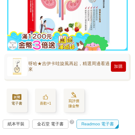
呀哈★吉伊卡哇旋風再起，精選周邊看過
加購
來
寫評價
電子書
喜歡+1
賺金幣
?
紙本平裝
金石堂 電子書
Readmoo 電子書