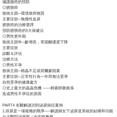
攝護腺癌的預防
◎膀胱癌
致病主因─環境致癌物質
主要症狀─無痛性血尿
膀胱癌的治療選擇
預防膀胱癌的5大保健法
◎男性更年期
致病主因年─齡增長，睪固酮濃度下降
主要症狀
診斷＆評估
治療方法
◎男性不孕
致病主因─精蟲不足或荷爾蒙因素
主要症狀─正常性行為一年而無法受孕
自然受孕的健康處方
◎史上最大的蟲蟲危機 ——精索靜脈曲張
造成男性不孕症的原因
PART4 名醫解讀20則泌尿病症案例
1.排尿是一場複雜的戰爭──解讀婦女下泌尿道系統的結構和功能
台大醫院泌尿部／余宏政教授