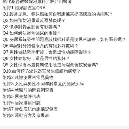
彰化基督教醫院泌尿科／林介山醫師
附錄1 泌尿診查室Q&A
Q1.經常尿急、頻尿應如何自我訓練來提高膀胱的功能呢？
Q2.如何預防泌尿道反覆發炎呢？
Q3.懷孕對骨盆腔會有影響嗎？
Q4.如何解決經常漏尿的困擾？
Q5.泌尿系統發生問題應該找婦科還是泌尿科診療，如何區分呢？
Q6.喝尿對身體健康真的有很多好處嗎？
Q7.男性做結紮手術後，會造成性功能障礙嗎？
Q8.女性結紮好，還是男性結紮好？
Q9.女性保養私處長期使用陰道清潔劑會較安全嗎?
Q10.如何預防泌尿器官發生癌細胞病變？
附錄2 速懂泌尿科常見藥物
附錄3 女性與男性不同年齡常見的泌尿疾病
附錄4 就醫前的問卷調查表
附錄5 尿失禁評估表
附錄6 居家排尿日誌
附錄7 骨盆底肌肉訓練記錄表
附錄8 運動處方及進展表