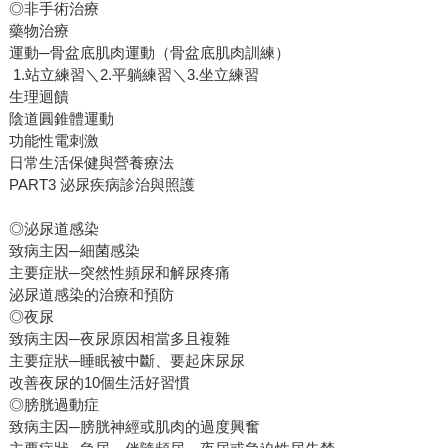
◎非手術治療
藥物治療
運動─骨盆底肌肉運動（骨盆底肌肉訓練）
1.站立練習＼2.平躺練習＼3.坐立練習
生理迴饋
陰道圓錐體運動
功能性電刺激
日常生活保健與營養療法
PART3 泌尿疾病診治與照護
◎泌尿道感染
致病主因─細菌感染
主要症狀─突然性頻尿和解尿疼痛
泌尿道感染的治療和預防
◎夜尿
致病主因─夜尿原因相當多且複雜
主要症狀─睡眠被中斷、要起床尿尿
改善夜尿的10個生活好習慣
◎膀胱過動症
致病主因─膀胱神經或肌肉的過度興奮