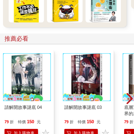
推薦必看
請解開故事謎底 04
請解開故事謎底 03
底層
界的
150
150
79
折
特價
元
79
折
特價
元
79
折
加入購物車
加入購物車