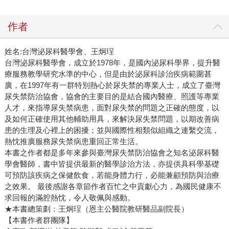
作者
姓名:台灣泌尿科醫學會、王炯珵
台灣泌尿科醫學會，成立於1978年，是國內泌尿科學界，提升醫
療服務教學研究水準的中心，但是由於泌尿科診治疾病範圍甚
廣，在1997年有一群特別熱心於尿失禁的專業人士，成立了臺灣
尿失禁防治協會，協會的主要目的是結合國內醫療、照護等專業
人才，來指導尿失禁病患，面對尿失禁的問題之正確的態度，以
及如何正確使用其他輔助用具，來解決尿失禁問題，以期改善病
患的生理及心裡上的困擾；並與國際性相類似組織之連繫交流，
熱忱推廣服務尿失禁病患重回正常生活。
本書之作者都是多年來參與臺灣尿失禁防治協會之知名泌尿科醫
學會醫師，書中皆提供最新的醫學診治方法，亦提供具科學基礎
可預防該疾病之保健飲食，若能身體力行，必能兼顧預防與治療
之效果。 最後感謝各章節作者百忙之中貢獻心力，為國民健康不
求回報的滿腔熱忱，令人敬佩與感動。
★本書總策劃：王炯珵（恩主公醫院教研醫品副院長）
【本書作者群團隊】