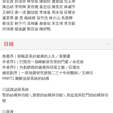
余宏政 郭漢崇 林登龍 陳順郎 盧致誠 范玉華
陳志碩 李明輝 黃世聰 葉忠信 陳奕宏 林威宇
王炯珵 唐一清 鄒頡龍 李偉嘉 周永強 莊耀吉
盧星華 蒙 恩 楊緒棣 翁竹浩 林介山 吳惠卿
蔡佳宏 林于巧 吴翊豪 賴俊佑 宋文瑋 李宗叡
邱鴻傑 楊迪媛 鄭百諭 陳妤甄
目錄
推薦序｜順暢是美好健康的人生／黃榮慶
作者序1｜打開另一扇瞭解尿失禁的門窗／余宏政
作者序2｜共創膀胱的健康與排尿之樂／莊燿吉
總策劃序｜一群熱愛研究膀胱二三十年的醫師／王炯珵
PART1 圖解泌尿系統的結構
◎認識泌尿系統
腎的結構與功能＼膀胱的結構與功能＼骨盆底與肛門的結構與功
能
◎尿液