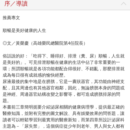
序／導讀
推薦專文
順暢是美好健康的人生
◎文／黃榮慶（高雄榮民總醫院第4任院長）
俗話說的好：「吃得下、睡得好、排泄（糞、尿）順暢，人生就
是美好的」。可見排泄順暢在健康的生活中佔了非常重要的一
環；所謂順暢就是各項功能都配合得很好、不錯亂，那麼排泄就
成為每日很有成就感的愉快經歷。
尿液最後的集中地是在膀胱，它是一囊狀器官，其功能由神經支
配，且其周邊也有其他器官相鄰，因此，無論膀胱本身的問題或
是神經、周邊器官結構改變之影響等，都可造成膀胱排尿的問
題。
本書前三章簡明扼要介紹泌尿相關的健康病理學，提供最正確的
醫療知識，並附有完整的圖文解說、具有娛樂效果的問答題，讓
讀者可以輕鬆學習到最實用的醫療新知，而第四章所設計泌尿科
主題為－「尿失禁」，這個病症從少年到老年、男人與女人都有