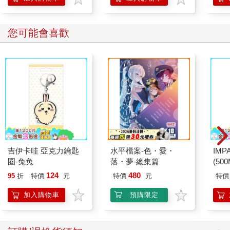
您可能會喜歡
吉伊卡哇 亞克力鑰匙
水平檔案-色・愛・
IM
圈-兔兔
落・夢-總集篇
(50
IMC
124
480
95
折
特價
元
特價
元
特價
加入購物車
預購限定