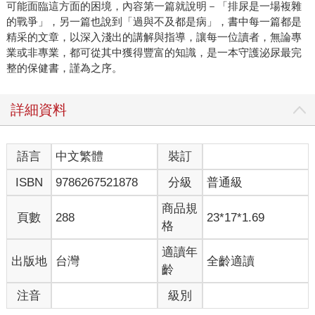
可能面臨這方面的困境，內容第一篇就說明－「排尿是一場複雜
的戰爭」，另一篇也說到「過與不及都是病」，書中每一篇都是
精采的文章，以深入淺出的講解與指導，讓每一位讀者，無論專
業或非專業，都可從其中獲得豐富的知識，是一本守護泌尿最完
整的保健書，謹為之序。
詳細資料
語言
中文繁體
裝訂
ISBN
9786267521878
分級
普通級
商品規
頁數
288
23*17*1.69
格
適讀年
出版地
台灣
全齡適讀
齡
注音
級別