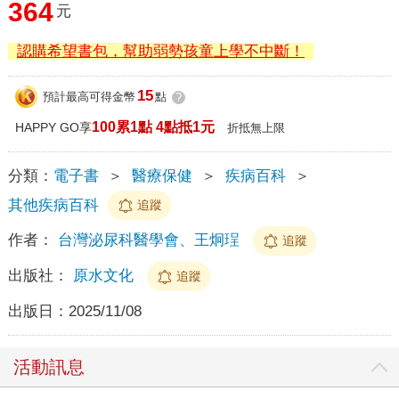
364
元
認購希望書包，幫助弱勢孩童上學不中斷！
15
預計最高可得金幣
點
?
100累1點 4點抵1元
HAPPY GO享
折抵無上限
分類：
電子書
＞
醫療保健
＞
疾病百科
＞
其他疾病百科
追蹤
作者：
台灣泌尿科醫學會、王炯珵
追蹤
出版社：
原水文化
追蹤
出版日：
2025/11/08
活動訊息