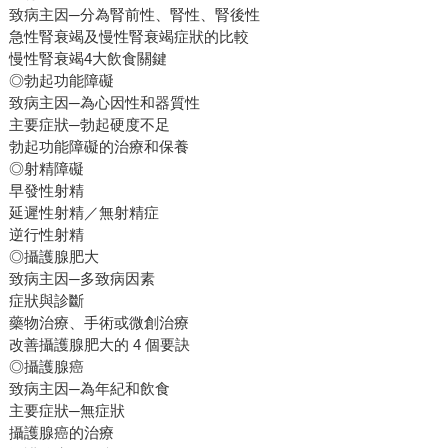
致病主因─分為腎前性、腎性、腎後性
急性腎衰竭及慢性腎衰竭症狀的比較
慢性腎衰竭4大飲食關鍵
◎勃起功能障礙
致病主因─為心因性和器質性
主要症狀─勃起硬度不足
勃起功能障礙的治療和保養
◎射精障礙
早發性射精
延遲性射精／無射精症
逆行性射精
◎攝護腺肥大
致病主因─多致病因素
症狀與診斷
藥物治療、手術或微創治療
改善攝護腺肥大的 4 個要訣
◎攝護腺癌
致病主因─為年紀和飲食
主要症狀─無症狀
攝護腺癌的治療