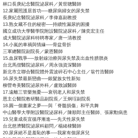
林口長庚紀念醫院泌尿科／黃世聰醫師
12.家屬照護居首功──糖尿病婦女的尿失禁
長庚紀念醫院泌尿科／李偉嘉副教授
13.熟女藏不住的秘密──持續性漏尿的困擾
國立成功大學醫學院附設醫院泌尿科／陳奕宏主任
成大醫院泌尿科特聘專家／唐一清教授
14.小嵐的車禍與情緣──骨盆骨折
三軍總醫院副院長／蒙恩醫師
15.血尿戰爭──放射線治療與尿失禁及出血性膀胱炎
台北馬偕醫院泌尿科／周永強資深醫師
新北市立聯合醫院體外震波碎石中心主任／翁竹浩醫師
16.尿失禁最新戀曲──銀髮族女性新知
柳營奇美醫院泌尿外科／盧致誠醫師
17.遠離三管樂無憂──衰弱老人和尿失禁
恩主公醫院教研醫品副院長／王炯珵副院長
18.圓一個畫家之夢──與「脊髓損傷」和平共舞
中山醫學大學附設醫院泌尿科／陳順郎主任醫師、張家勳病患
19.兒童成長宜循序漸進──先天性尿失禁
台北慈濟醫院泌尿科顧問／楊緒棣醫師
20.尿床絕不是羞恥的事──我家有個尿床兒