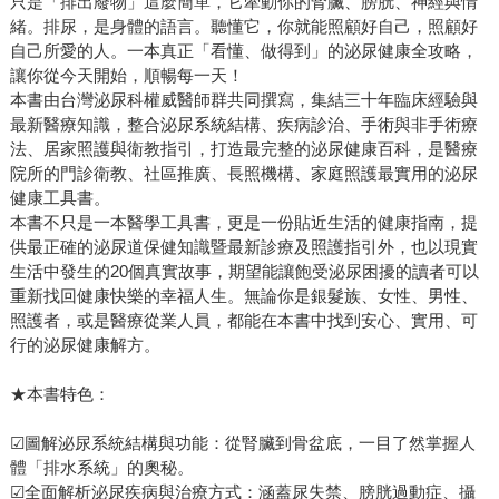
只是「排出廢物」這麼簡單，它牽動你的腎臟、膀胱、神經與情
緒。排尿，是身體的語言。聽懂它，你就能照顧好自己，照顧好
自己所愛的人。一本真正「看懂、做得到」的泌尿健康全攻略，
讓你從今天開始，順暢每一天！
本書由台灣泌尿科權威醫師群共同撰寫，集結三十年臨床經驗與
最新醫療知識，整合泌尿系統結構、疾病診治、手術與非手術療
法、居家照護與衛教指引，打造最完整的泌尿健康百科，是醫療
院所的門診衛教、社區推廣、長照機構、家庭照護最實用的泌尿
健康工具書。
本書不只是一本醫學工具書，更是一份貼近生活的健康指南，提
供最正確的泌尿道保健知識暨最新診療及照護指引外，也以現實
生活中發生的20個真實故事，期望能讓飽受泌尿困擾的讀者可以
重新找回健康快樂的幸福人生。無論你是銀髮族、女性、男性、
照護者，或是醫療從業人員，都能在本書中找到安心、實用、可
行的泌尿健康解方。
★本書特色：
☑圖解泌尿系統結構與功能：從腎臟到骨盆底，一目了然掌握人
體「排水系統」的奧秘。
☑全面解析泌尿疾病與治療方式：涵蓋尿失禁、膀胱過動症、攝