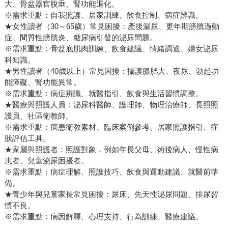
大、骨盆器官脫垂、腎功能退化。
※需求重點：自我照護、居家訓練、飲食控制、病症辨識。
★女性讀者（30～65歲）常見困擾：產後漏尿、更年期膀胱過動
症、間質性膀胱炎、糖尿病引發的泌尿問題。
※需求重點：骨盆底肌肉訓練、飲食建議、情緒調適、婦女泌尿
科知識。
★男性讀者（40歲以上）常見困擾：攝護腺肥大、夜尿、勃起功
能障礙、腎功能異常。
※需求重點：病症辨識、就醫指引、飲食與生活習慣調整。
★醫療與照護人員：泌尿科醫師、護理師、物理治療師、長照照
護員、社區衛教師。
※需求重點：病患衛教素材、臨床案例參考、居家照護指引、症
狀評估工具。
★家屬與照護者：照護對象，例如年長父母、術後病人、慢性病
患者、兒童泌尿困擾者。
※需求重點：病症理解、照護技巧、飲食與運動建議、就醫前準
備。
★青少年與兒童家長常見困擾：尿床、先天性泌尿問題、排尿習
慣不良。
※需求重點：病因解釋、心理支持、行為訓練、醫療建議。