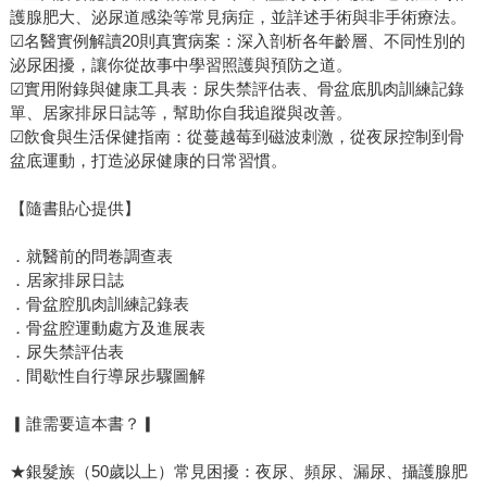
護腺肥大、泌尿道感染等常見病症，並詳述手術與非手術療法。
☑名醫實例解讀20則真實病案：深入剖析各年齡層、不同性別的
泌尿困擾，讓你從故事中學習照護與預防之道。
☑實用附錄與健康工具表：尿失禁評估表、骨盆底肌肉訓練記錄
單、居家排尿日誌等，幫助你自我追蹤與改善。
☑飲食與生活保健指南：從蔓越莓到磁波刺激，從夜尿控制到骨
盆底運動，打造泌尿健康的日常習慣。
【隨書貼心提供】
．就醫前的問卷調查表
．居家排尿日誌
．骨盆腔肌肉訓練記錄表
．骨盆腔運動處方及進展表
．尿失禁評估表
．間歇性自行導尿步驟圖解
▎誰需要這本書？▎
★銀髮族（50歲以上）常見困擾：夜尿、頻尿、漏尿、攝護腺肥