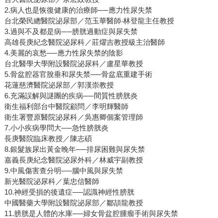
2.病人也是恢復健康的治療師──應力性尿失禁
台北榮民總醫院泌尿部／范玉華醫師‧林登龍主任教授
3.過與不及都是病──膀胱過動症與尿失禁
高雄長庚紀念醫院泌尿科／莊燿吉教授級主治醫師
4.美麗的哀愁──應力性尿失禁的陰影
台北醫學大學附設醫院泌尿科／盧星華教授
5.骨盆腔器官脫垂和尿失禁──骨盆底重建手術
花蓮慈濟醫院泌尿部／郭漢崇教授
6.充滿誤解與謎團的疾病──間質性膀胱炎
衛生福利部台中醫院顧問／李明輝醫師
衛生署豐原醫院泌尿科／吳惠卿個案管理師
7.小小疾病學問大──急性膀胱炎
長庚醫院臨床教授／陳志碩
8.銀髮族尿出黃金晚年──排尿困難與尿失禁
嘉義長庚紀念醫院泌尿外科／林威宇副教授
9.中風傷害查分明──腦中風與尿失禁
新光醫院泌尿科／葉忠信醫師
10.神經受損的後遺症──認識神經性膀胱
中國醫藥大學附設醫院泌尿部／鄒頡龍教授
11.膀胱是人體的水庫──婦女骨盆腔腫瘤手術與尿失禁