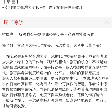
【 榮 譽 】
● 榮獲國立臺灣大學107學年度全校兼任優良教師
序／導讀
推薦序一 從教育公平到健康公平：每人必答的社會考卷
郭光雄（前台灣大學代理校長、考試委員、大考中心董事長）
在我過去服務於台灣大學、承擔代理校長的責任，並參與考試
委員及大考中心的工作時，我始終相信：教育的核心，不只是知
識的傳遞或成績的檢驗，而是協助每一個人找到與世界互動的方
式。教育與考試制度所追求的「公平」，最終的落點應該是——
讓人人都有機會過上更健康、更有尊嚴的生活。 本書讓我看見科
學如何走出實驗室，化為日常生活中可操作的智慧。作者並未停
留於艱澀的專業術語，而是以清楚的脈絡，帶領讀者理解細胞自
噬如何影響身體修復、免疫平衡與延緩老化。這樣的轉譯能力，
正如我們在設計考試制度時所強調的：知識必須能被真正理解，
才能引發改變。