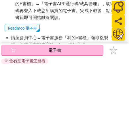
的E書櫃」→「電子書APP通行碼/載具管理」，取得通行
碼再登入下載您所購買的電子書。完成下載後，點選任一
書籍即可開始離線閱讀。
請至會員中心→電子書服務「我的e書櫃」領取複製『兌換
碼』至電子書服務商Readmoo進行兌換。
電子書
退換貨須知：
※ 金石堂電子書怎麼看
因版權保護，您在金石堂所購買的電子書僅能以金石堂專屬
的閱讀軟體開啟閱讀，無法以其他閱讀器或直接下載檔案。
依據「消費者保護法」第19條及行政院消費者保護處公告之
「通訊交易解除權合理例外情事適用準則」，非以有形媒介
提供之數位內容或一經提供即為完成之線上服務，經消費者
事先同意始提供。（如：電子書、電子雜誌、下載版軟體、
虛擬商品…等），
不受「網購服務需提供七日鑑賞期」的限
制
。為維護您的權益，建議您先使用「試閱」功能後再付款
購買。