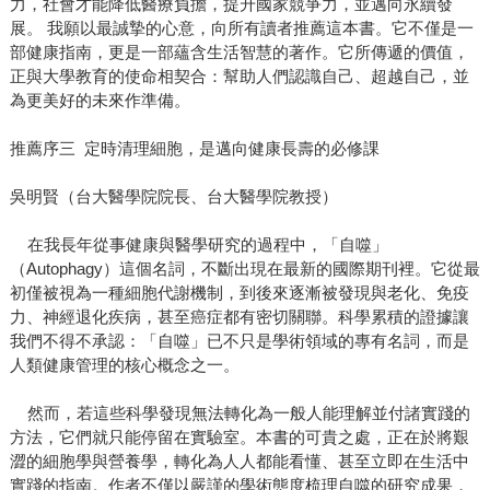
力，社會才能降低醫療負擔，提升國家競爭力，並邁向永續發
展。 我願以最誠摯的心意，向所有讀者推薦這本書。它不僅是一
部健康指南，更是一部蘊含生活智慧的著作。它所傳遞的價值，
正與大學教育的使命相契合：幫助人們認識自己、超越自己，並
為更美好的未來作準備。
推薦序三 定時清理細胞，是邁向健康長壽的必修課
吳明賢（台大醫學院院長、台大醫學院教授）
在我長年從事健康與醫學研究的過程中，「自噬」
（Autophagy）這個名詞，不斷出現在最新的國際期刊裡。它從最
初僅被視為一種細胞代謝機制，到後來逐漸被發現與老化、免疫
力、神經退化疾病，甚至癌症都有密切關聯。科學累積的證據讓
我們不得不承認：「自噬」已不只是學術領域的專有名詞，而是
人類健康管理的核心概念之一。
然而，若這些科學發現無法轉化為一般人能理解並付諸實踐的
方法，它們就只能停留在實驗室。本書的可貴之處，正在於將艱
澀的細胞學與營養學，轉化為人人都能看懂、甚至立即在生活中
實踐的指南。作者不僅以嚴謹的學術態度梳理自噬的研究成果，