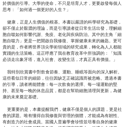
於價值的引導。大學的使命，不只是培育人才，更要啟發每個人
思考：「如何過一個更好的人生？」
健康，正是人生價值的根基。本書以嚴謹的科學研究為基礎，
卻不僅止於艱澀的理論，而是引導讀者從日常生活出發，理解細
胞自噬如何影響代謝、免疫、老化與疾病防治。其中的主角「細
胞自噬力」更是一把開啟自我修復、掌握健康未來的鑰匙。更可
貴的是，作者將世界頂尖學術領域的研究成果，轉化為人人都能
實踐的生活策略。這正呼應了我在教育改革中所強調的：「知識
必須走出象牙塔，進入社會、改變生活，才真正具有價值。」
我特別欣賞書中對飲食節奏、運動、睡眠等面向的深入解析。
這些看似日常的細節，往往因缺乏正確認識而被忽略。透過本書
的引導，讀者將能體會：每一次飲食的選擇、每一場運動的堅
持、甚至每一晚的休息品質，都是在幫助細胞清理與更新，為健
康的未來奠定基礎。
更重要的是，本書提醒我們，健康不僅是個人的課題，更是社
會的課題。唯有懂得自我修復與管理的個體，才能成為有韌性、
有創造力的社會成員。當國人普遍學會珍惜並培養自身的健康