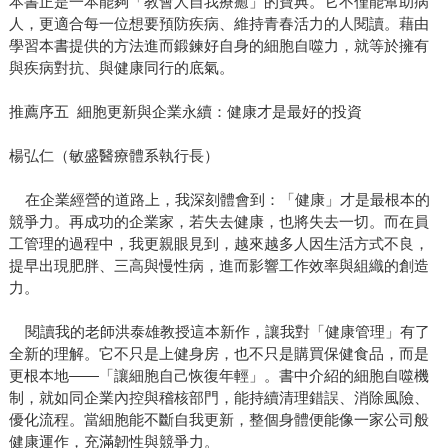
本書正是一本能夠「教會人自我療癒」的寶典。它不僅能幫助病
人，更適合每一位想要預防疾病、維持青春活力的人閱讀。藉由
學習本書提供的方法進而鍛鍊好自身的細胞自噬力，就等於擁有
與疾病對抗、與健康同行的底氣。
推薦序五 細胞更新與企業永續：健康才是最好的投資
楊弘仁（敏盛醫療體系執行長）
在企業經營的道路上，我深刻體會到：「健康」才是最根本的
競爭力。再成功的企業家，若失去健康，也將失去一切。而在員
工管理的過程中，我更親眼見到，越來越多人因生活方式不良，
提早出現肥胖、三高與慢性病，進而影響工作效率與組織的創造
力。
閱讀我的老師洪泰雄教授這本新作，讓我對「健康管理」有了
全新的理解。它不只是上健身房，也不只是購買保健食品，而是
更根本地——「讓細胞自己恢復年輕」。書中介紹的細胞自噬機
制，就如同企業內控與稽核部門，能持續清理錯誤、消除風險、
優化流程。當細胞能不斷自我更新，整個身體便能像一家公司般
健康運作，充滿韌性與競爭力。