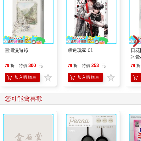
臺灣漫遊錄
叛逆玩家 01
日花
詞彙
300
253
79
折
特價
元
79
折
特價
元
79
折
加入購物車
加入購物車
您可能會喜歡