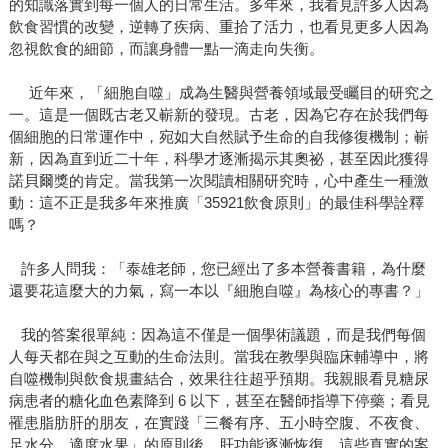
的知識落實到每一個人的日常生活。多年來，我看見許多人因為
飲食習慣的改變，逆轉了疾病、重拾了活力，也看見更多人因為
忽視飲食的細節，而讓身體一點一滴走向失衡。
近年來，「細胞自噬」成為生醫與營養領域最受矚目的研究之
一。這是一個既古老又嶄新的發現。古老，因為它存在於我們每
個細胞的日常運作中，宛如大自然賦予生命的自我修復機制；嶄
新，因為直到近二十年，科學才逐漸揭示其奧祕，甚至因此獲得
諾貝爾獎的肯定。當我第一次閱讀相關研究時，心中產生一種激
動：這不正是我多年來推廣「35921飲食原則」的最佳科學詮釋
嗎？
許多人問我：「泰雄老師，您已經出了多本營養書籍，為什麼
還要花這麼大的力氣，寫一本以『細胞自噬』為核心的專書？」
我的答案很單純：因為這不僅是一個學術議題，而是我們每個
人每天都在與之互動的生命法則。當我在教學與臨床輔導中，將
自噬機制與飲食規畫結合，效果往往超乎預期。我親眼看見糖尿
病患者的糖化血色素降到 6 以下，甚至在醫師指導下停藥；看見
罹患脂肪肝的朋友，在實踐「三餐有序、五小時空腹、不夜食、
足水分、適度水果」的原則後，肝功能逐漸恢復。這些真實的案