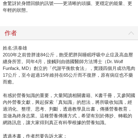
會驚訝於身體回饋的訊號——更清晰的頭腦、更穩定的能量、更
年輕的狀態。
作者
姓名:洪泰雄
2010年之前曾胖達84公斤，飽受肥胖與睡眠呼吸中止症及高血壓
纏身所苦。同年4月，接觸到由德國醫師方法博士（Dr. Wolf
Funfack, MD）創立的「代謝平衡飲食法」，實踐四個月成功甩肉
17公斤，至今超過15年維持在65公斤而不復胖，原有病症也不藥
而癒。
有感於營養知識的重要，大量閱讀相關書籍、K書千冊，又參閱國
內外營養文獻，興起探索「真知識」的想法，將所吸收知識，經
過消化、整理、思考、判斷，透過教學及出書，傳播營養教育，
並做為終身志業。這種營養傳播方式，希望有別於傳抄、轉載的
網路訊息，讓大家得到真正有科學根據的營養知識。
透過本書，作者想要告訴大家：