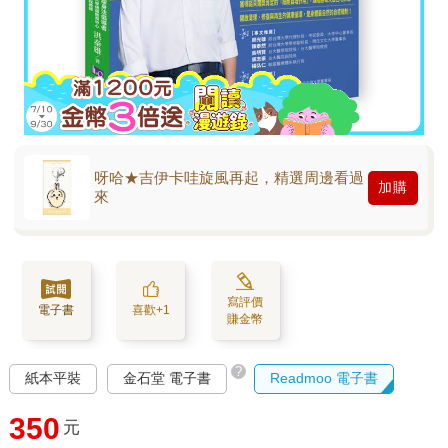
呀哈★吉伊卡哇旋風再起，精選周邊看過
加購
來
寫評價
電子書
喜歡+1
賺金幣
?
紙本平裝
金石堂 電子書
Readmoo 電子書
350
元