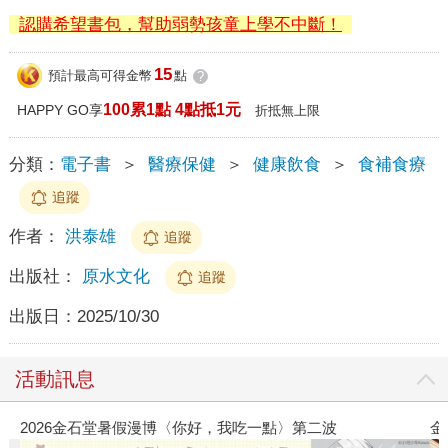
認購希望書包，幫助弱勢孩童上學不中斷！
15
預計最高可得金幣
點
?
100累1點 4點抵1元
HAPPY GO享
折抵無上限
分類：
電子書
＞
醫療保健
＞
健康飲食
＞
食補食療
追蹤
作者：
洪泰雄
追蹤
出版社：
原水文化
追蹤
出版日：
2025/10/30
活動訊息
2026金石堂暑假漫博〈你好，我吃一點〉第二波
金