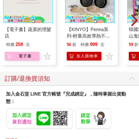
【電子書】蔬菜的理髮
【KINYO】Penna系
韓國S
店
列-輕量高效導熱不沾
山鬼
平煎鍋30cm
450
259
999
特價
元
56
折
特價
元
59
折
電子書
加入購物車
訂購/退換貨須知
加入金石堂 LINE 官方帳號『完成綁定』，隨時掌握出貨動
態：