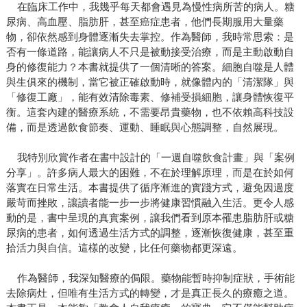
在臨床工作中，我幾乎每天都會遇見為慢性病所苦的病人。糖
尿病、高血壓、脂肪肝，甚至癌症患者，他們長期服用大量藥
物，卻依然感到身體逐漸失去掌控。作為醫師，我時常思索：是
否有一條道路，能讓病人不只是被動接受治療，而是主動啟動自
身的修復能力？本書就提供了一個清晰的答案。細胞自噬是人體
與生俱來的機制，當它被正確啟動時，就像體內的「清潔隊」與
「修復工廠」，能有效清除毒素、修補受損細胞，讓身體恢復平
衡。這套內建的醫療系統，不需要昂貴藥物，也不依賴高科技設
備，而是透過飲食節奏、運動、睡眠與心態調整，自然展現。
我特別欣賞作者在書中設計的「一週自噬飲食計畫」與「案例
分享」。許多病人最大的困難，不在於理解原理，而是在於如何
落實在日常生活。本書提供了循序漸進的實踐方式，避免因過度
嚴苛而挫敗，讓讀者能一步一步將健康習慣融入生活。更令人感
動的是，書中呈現的真實案例，讓我們看到原本罹患脂肪肝或糖
尿病的患者，如何透過生活方式的調整，逐漸恢復健康，甚至重
拾活力與自信。這樣的改變，比任何藥物都更深遠。
作為醫師，我深知醫療的侷限。藥物能暫時抑制症狀，手術能
去除病灶，但唯有生活方式的轉變，才是真正長久的療癒之道。