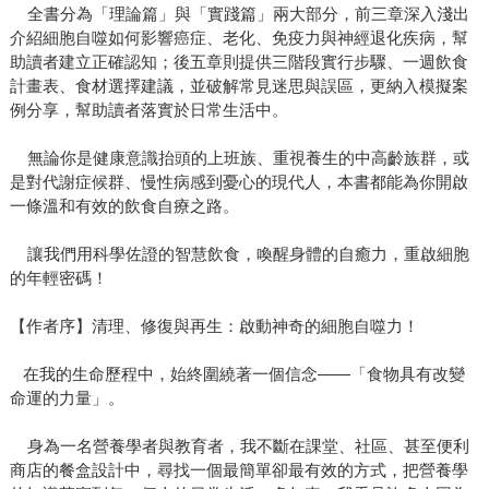
全書分為「理論篇」與「實踐篇」兩大部分，前三章深入淺出
介紹細胞自噬如何影響癌症、老化、免疫力與神經退化疾病，幫
助讀者建立正確認知；後五章則提供三階段實行步驟、一週飲食
計畫表、食材選擇建議，並破解常見迷思與誤區，更納入模擬案
例分享，幫助讀者落實於日常生活中。
無論你是健康意識抬頭的上班族、重視養生的中高齡族群，或
是對代謝症候群、慢性病感到憂心的現代人，本書都能為你開啟
一條溫和有效的飲食自療之路。
讓我們用科學佐證的智慧飲食，喚醒身體的自癒力，重啟細胞
的年輕密碼！
【作者序】清理、修復與再生：啟動神奇的細胞自噬力！
在我的生命歷程中，始終圍繞著一個信念——「食物具有改變
命運的力量」。
身為一名營養學者與教育者，我不斷在課堂、社區、甚至便利
商店的餐盒設計中，尋找一個最簡單卻最有效的方式，把營養學