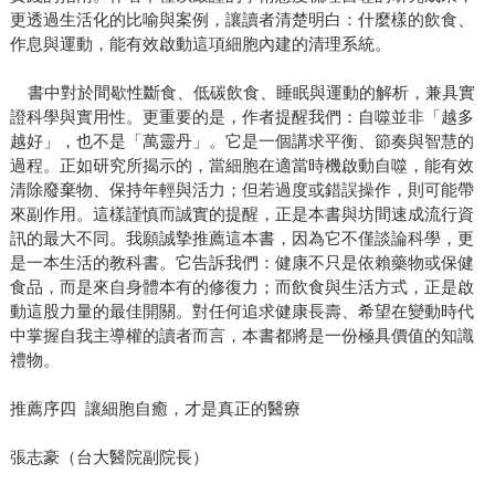
更透過生活化的比喻與案例，讓讀者清楚明白：什麼樣的飲食、
作息與運動，能有效啟動這項細胞內建的清理系統。
書中對於間歇性斷食、低碳飲食、睡眠與運動的解析，兼具實
證科學與實用性。更重要的是，作者提醒我們：自噬並非「越多
越好」，也不是「萬靈丹」。它是一個講求平衡、節奏與智慧的
過程。正如研究所揭示的，當細胞在適當時機啟動自噬，能有效
清除廢棄物、保持年輕與活力；但若過度或錯誤操作，則可能帶
來副作用。這樣謹慎而誠實的提醒，正是本書與坊間速成流行資
訊的最大不同。我願誠摯推薦這本書，因為它不僅談論科學，更
是一本生活的教科書。它告訴我們：健康不只是依賴藥物或保健
食品，而是來自身體本有的修復力；而飲食與生活方式，正是啟
動這股力量的最佳開關。對任何追求健康長壽、希望在變動時代
中掌握自我主導權的讀者而言，本書都將是一份極具價值的知識
禮物。
推薦序四 讓細胞自癒，才是真正的醫療
張志豪（台大醫院副院長）