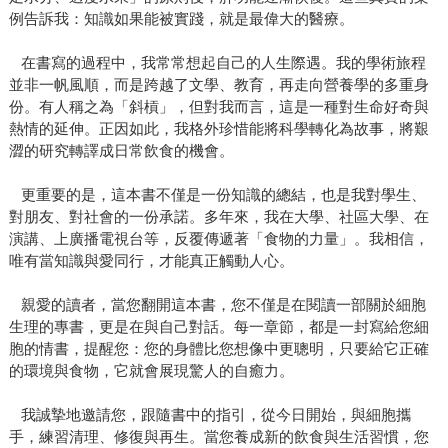
例告訴我：知識如果能被實踐，就是最偉大的醫療。
在書寫的過程中，我常常想起自己的人生際遇。我的學術旅程
並非一帆風順，而是跨越了文學、教育，再走向營養學的多重身
份。有人稱之為「斜槓」，但對我而言，這是一種對生命好奇與
熱情的延伸。正因如此，我格外珍惜能將科學轉化為故事，將艱
澀的研究轉譯成日常飲食的機會。
更重要的是，這本書不僅是一份知識的總結，也是我對學生、
對朋友、對社會的一份承諾。多年來，我在大學、社區大學、在
演講、上廣播電視台等，反覆傳遞著「食物的力量」。我相信，
唯有當知識與愛同行，才能真正觸動人心。
親愛的讀者，當您翻開這本書，您不僅是在閱讀一部關於細胞
生理的專書，更是在與自己對話。每一章節，都是一封寫給您細
胞的情書，提醒您：您的身體比您想像中更聰明，只要給它正確
的環境與食物，它就會展現驚人的自癒力。
我誠摯地邀請您，跟隨書中的指引，從今日開始，與細胞攜
手，練習清理、修復與再生。當您養成新的飲食與生活習慣，您