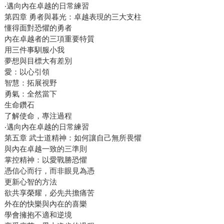
‧邁向內在卓越的日常練習
第四章 勇者與暮光：卓越表現的三大支柱
懂得面對恐懼的勇者
內在卓越者的三項重要特質
用三件事馴服小我
夢想與目標大有差別
愛：以心引領
智慧：拓展視野
勇氣：全然當下
生命鑽石
了解使命，專注過程
‧邁向內在卓越的日常練習
第五章 武士道精神：如何讓自己無所畏懼
與內在卓越一致的三準則
掌控精神：以愛戰勝恐懼
憑信心而行，而非眼見為憑
更新心智的方法
欲共享榮耀，必先共擔痛苦
外在的快樂與內在的喜樂
學會擁抱不適和逆境