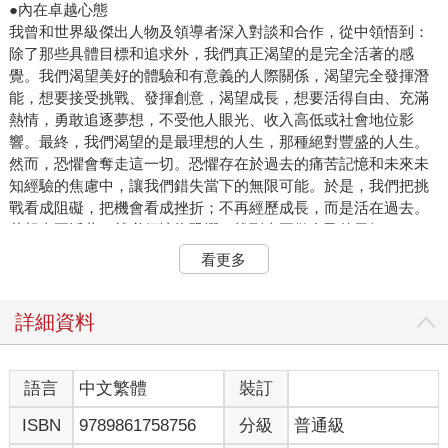
●內在卓越心態
我曾和世界級傑出人物及領導者深入對談和合作，從中領悟到：
除了那些具體目標和追求外，我們真正渴望的是完全活著的感
覺。我們渴望美好的體驗和有意義的人際關係，渴望完全發揮潛
能，想要接受挑戰、發揮創意，渴望成長，想要活得自由、充滿
熱情，勇敢追逐夢想，不受他人眼光、收入高低或社會地位影
響。最終，我們渴望的是最理想的人生，那種絕對豐盛的人生。
然而，恐懼會奪走這一切。恐懼存在於過去的痛苦記憶和未來未
知經驗的焦慮中，讓我們錯失當下的無限可能。於是，我們把挑
戰看成阻礙，把機會看成挫折；不再經歷成長，而是活在過去。
若想真正活著，就必須擁抱恐懼，找到真正做自己的勇氣。
在芝加哥小熊隊擔任外野手時，我的價值感和自我認同完全維繫
看更多
在表現上，尤其是打擊率。表現好時就昂首闊步，心情愉快；表
現不好就垂頭喪氣，覺得前途無望。生活有如情緒的雲霄飛車，
而我也成了成果的奴隸。這種心態妨礙了我的表現，而害怕失敗
詳細資料
的恐懼讓我的思緒總是飄向過去和未來。 開始指導職業運動員和
奧運選手之後，我一再看到這種情況：這些運動員在沉重的表現
壓力下苦撐，逐漸失去對比賽的喜悅和對生命的熱情，對失敗的
語言
中文繁體
裝訂
恐懼吞噬了他們的生活。
ISBN
9789861758756
分級
普通級
這本書將和你分享：全球頂尖運動員如何學會內在卓越的原則；