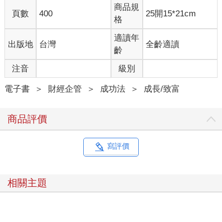
這套方法如何能在他們充滿自我懷疑時，激發非凡表現；而你又
商品規
能如何用同樣的方式在自己的人生中表現卓越。但更重要的是，
頁數
400
25開15*21cm
格
本書將教你如何在日常生活中，活出深刻滿足、喜悅和自信。
無論你是運動員還是企業主管，是奧運代表隊還是企業團隊，這
適讀年
出版地
台灣
全齡適讀
些基本原則都能適用，以及對傑出人士的研究如何教導我們既能
齡
有最佳表現、又能真正地活著。
首先要學習的概念，是本書和這種生活方式建立在一個預設想法
注音
級別
上：
我們在表現上和人生中面臨的最大障礙，是自我中心。 這裡指的
電子書
＞
財經企管
＞
成功法
＞
成長/致富
並非道德層面的問題，而是當我們過度關注自己時，視野會變得
狹隘，成長會受到限制，失敗會被放大。對挑戰的好奇和興奮，
商品評價
會被焦慮和對失敗的恐懼取代，自我否定的可能性也會增加。
你對世界的看法及因此相信可能發生的事，都來自於你形成的信
念，以及基於這些信念編寫的關於自己的故事。這個故事來自於
寫評價
你的心智對過去的不斷評估，而你變得執著於這些評估結果。正
是這份執著限制了我們，我們最大的障礙存在於心智，或者更精
確地說，是心智根據潛意識對自我的設定而運作的程式。
相關主題
以上問題的解決方法，已經幫助世界級傑出人物、奧運選手、職
業運動員及全球最優秀的團隊提升了實力。 這個方法建立在三個
簡單的詞彙上：愛、智慧、勇氣。愛，是以心引領；智慧，是擴
展視野；勇氣，是全然當下。在這套模型中，愛轉化為熱情，智