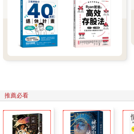
三、表現頂尖的人都是天生的：
無論與生俱來有哪些能力，都能提升至遠超過你想像的境界，主
要是透過努力、針對特定技能刻意練習，以及學習引導和控制自
己的渴望。
●獲勝的祕密
二○○九年的英國高爾夫公開賽堪稱傳奇。五十九歲的名人堂高爾
夫球選手湯姆．沃森看似即將打破史上最年長大滿貫冠軍的紀
錄，卻在比賽最後的第七十二洞打出高於標準桿一桿的成績，於
是進入四洞延長賽，對上一個意想不到的對手：從未贏過大滿貫
的史都華．辛克。辛克上一場比賽沒能晉級，並且前一週在愛爾
蘭的比賽中，沒有任何一輪打出低於標準桿的成績。他直到比賽
開始前兩天才抵達蘇格蘭。比賽前夜，球評麥克．蒂里科問他有
沒有「感覺」。辛克回答：「沒啊，沒感覺。」辛克沒有的不只
是感覺，還有恐懼。我們往往害怕的不是失敗本身，而是失敗的
推薦必看
感覺。
別人會怎麼想？出糗了怎麼辦？辛克沒有這些恐懼，至少比賽那
週沒有。他也談不上多有信心，因為他一直打得不是很好。有一
次比賽他揮桿甚至沒打到球，換作過去，這種情況可能會讓他感
到壓力或尷尬，但他只是聳聳肩，重新揮桿。但最後，辛克贏
了。