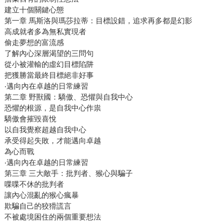
建立十個關鍵心態
第一章 馬斯洛與瑪莎拉蒂：目標設錯，追求再多都是幻影
高成就者多為無私實現者
偷走夢想的富流感
了解內心深層渴望的三問句
從小被灌輸的虛幻目標陷阱
把獲勝當最終目標絕非好事
‧邁向內在卓越的日常練習
第二章 野獸國：驕傲、恐懼與自我中心
恐懼的根源，是自我中心作祟
驕傲會摧毀喜悅
以自我覺察超越自我中心
承受得起失敗，才能邁向卓越
為心而戰
‧邁向內在卓越的日常練習
第三章 三大敵手：批判者、猴心與騙子
喋喋不休的批判者
讓內心混亂的猴心瘋暴
欺騙自己的狡猾謊言
不被處境困住的兩個重要想法