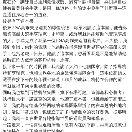
處在於：訓練自己達到最佳狀態、擁有平靜和自信，與訓練自己
擁有最美好的生活，是同一條道路，無論途中發生了什麼事—這
是通往身心合一的道路。
於是有了這本書。
後來PGA高爾夫巡迴賽的球僮裘德．歐萊利讀了這本書，他告訴
職業高爾夫選手亨瑞克．史坦森，或許我就是能幫助他實現夢想
的人。亨瑞克成了我第一位PGA高爾夫巡迴賽客戶。不久後，我
接到夏恩．佛利的電話，他當時在指導幾個世界頂尖的高爾夫選
手，包括老虎．伍茲。他讀了這本書，想看看我是不是能幫助他
當時正陷入低潮的客戶杭特．馬漢。
接下來一年半的時間裡，我走訪了大約十七個國家。除了指導杭
特和亨瑞克，也和世界各地的企業領導團隊合作。這兩位高爾夫
選手在接下來的幾年裡都締造了非凡的成就，杭特在合作的前半
年就贏得了兩場世界級的比賽。
同時我也接到百勝餐飲集團（旗下有塔可鐘、肯德基和必勝客）
執行長大衛．諾瓦克的來電。他讀了這本書，也推薦給了高階主
管。我們為肯德基位於西歐的領導團隊舉辦了內在卓越的外地培
訓，活動非常成功，也建立了許多持續至今的友好關係。從那時
起，我就一直在世界各地指導世界級運動員和領導者。
一路走來，一個真理逐漸清晰：沒有內在的平靜，再高的成就也
無法持久，真正的卓越始於內心。