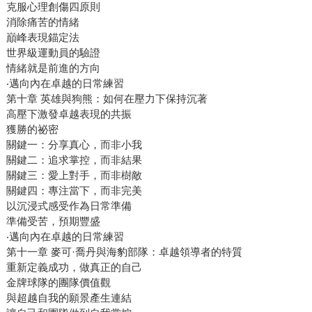
克服心理創傷四原則
消除痛苦的情緒
巔峰表現錨定法
世界級運動員的驗證
情緒就是前進的方向
‧邁向內在卓越的日常練習
第十章 英雄與狗熊：如何在壓力下保持沉著
高壓下激發卓越表現的共振
獲勝的祕密
關鍵一：分享真心，而非小我
關鍵二：追求掌控，而非結果
關鍵三：愛上對手，而非樹敵
關鍵四：專注當下，而非完美
以沉浸式感受作為日常準備
準備受苦，預期豐盛
‧邁向內在卓越的日常練習
第十一章 麥可·喬丹與海豹部隊：卓越領導者的特質
重新定義成功，做真正的自己
金牌球隊的團隊價值觀
與超越自我的願景產生連結