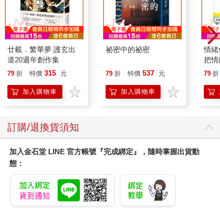
那麼，辛克是怎麼做到的？他之所以能贏，主要是因為他對自己
能夠參賽心懷感激。他不怕因為球打得不好或簡單的推桿失手而
丟臉，也不害怕失敗的感覺。他擁抱比賽過程中的每個環節，甚
至包括對手沃森的傳奇表現。「我跟其他人一樣，也是他的球
廿載．繁華夢 護玄出
祕密中的祕密
情緒
迷。看到湯姆那麼精采的表現真的很過癮。」辛克有著無所畏懼
道20週年創作集
把情
的正能量，雖然他沒什麼信心，但他有共振。
誰都
315
537
79
折
特價
元
79
折
特價
元
79
折
表現這件事本身就內含著破壞共振狀態的風險。確切地說，競爭
的目的就是創造威脅，把我們推出舒適圈，提高挑戰並增加樂
加入購物車
加入購物車
趣。然而，當我們把焦點從任務本身轉移到充滿不確定性的最終
結果時，競爭的樂趣就消失了。
在我與世界頂尖運動員、團隊和企業合作的實務經驗中，我歸納
訂購/退換貨須知
出四個獲勝的關鍵要素：
◎關鍵一：分享真心，而非小我
加入金石堂 LINE 官方帳號『完成綁定』，隨時掌握出貨動
態：
如果你專注於能從表現中得到什麼（獎盃或升遷），在壓力出現
時就很難有好的表現。然而，如果目標是與他人分享你熱愛的事
物，你就會充滿力量，因為即使並未發揮自己的最佳狀態，也永
遠都能做到這件事。
奧運金牌籃球選手唐恩．史塔莉是為了獲勝而比賽，但獲勝不是