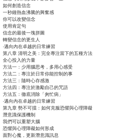
如何創造信念
一秒鐘熱血沸騰的興奮感
你可以改變信念
使用肯定句
信念的最後一塊拼圖
轉變信念的更生人
‧邁向內在卓越的日常練習
第八章 清明之美：完全專注當下的五種方法
全心投入的力量
方法一：少用腦思考，多用心感受
方法二：專注於日常你能控制的事
方法三：隨時心存感激
方法四：專注於激勵自己的咒語
方法五：徹底消除「匆忙病」
‧邁向內在卓越的日常練習
第九章 勢不可擋：如何克服恐懼與心理障礙
潛意識保護機制
我們可以重塑大腦
恐懼與心理障礙如何形成
面對心魔，更新潛意識訊息