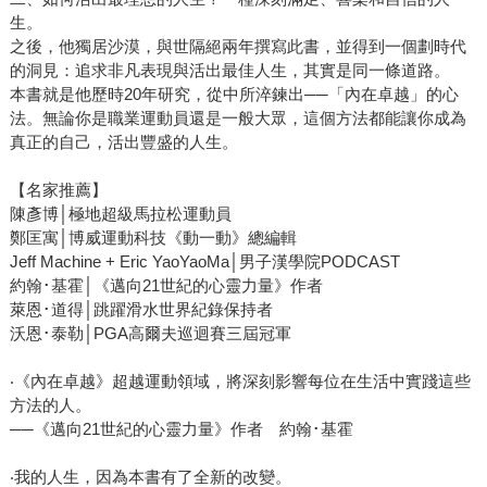
生。
之後，他獨居沙漠，與世隔絕兩年撰寫此書，並得到一個劃時代
的洞見：追求非凡表現與活出最佳人生，其實是同一條道路。
本書就是他歷時20年研究，從中所淬鍊出──「內在卓越」的心
法。無論你是職業運動員還是一般大眾，這個方法都能讓你成為
真正的自己，活出豐盛的人生。
【名家推薦】
陳彥博│極地超級馬拉松運動員
鄭匡寓│博威運動科技《動一動》總編輯
Jeff Machine + Eric YaoYaoMa│男子漢學院PODCAST
約翰･基霍│《邁向21世紀的心靈力量》作者
萊恩･道得│跳躍滑水世界紀錄保持者
沃恩･泰勒│PGA高爾夫巡迴賽三屆冠軍
‧《內在卓越》超越運動領域，將深刻影響每位在生活中實踐這些
方法的人。
──《邁向21世紀的心靈力量》作者 約翰･基霍
‧我的人生，因為本書有了全新的改變。