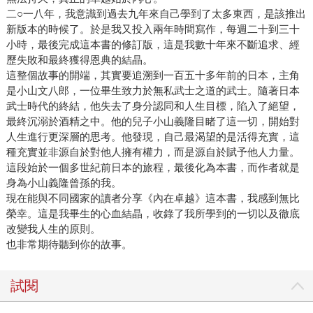
二○一八年，我意識到過去九年來自己學到了太多東西，是該推出
新版本的時候了。於是我又投入兩年時間寫作，每週二十到三十
小時，最後完成這本書的修訂版，這是我數十年來不斷追求、經
歷失敗和最終獲得恩典的結晶。
這整個故事的開端，其實要追溯到一百五十多年前的日本，主角
是小山文八郎，一位畢生致力於無私武士之道的武士。隨著日本
武士時代的終結，他失去了身分認同和人生目標，陷入了絕望，
最終沉溺於酒精之中。他的兒子小山義隆目睹了這一切，開始對
人生進行更深層的思考。他發現，自己最渴望的是活得充實，這
種充實並非源自於對他人擁有權力，而是源自於賦予他人力量。
這段始於一個多世紀前日本的旅程，最後化為本書，而作者就是
身為小山義隆曾孫的我。
現在能與不同國家的讀者分享《內在卓越》這本書，我感到無比
榮幸。這是我畢生的心血結晶，收錄了我所學到的一切以及徹底
改變我人生的原則。
也非常期待聽到你的故事。
試閱