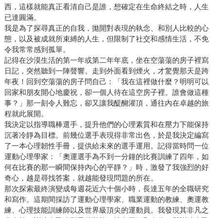
西，這樣就能真正看清自己是誰，想確定在生命終結之時，人生
已達圓滿。
我是為了探尋真正的自我，拋開對表現的執念、和別人比較的心
態，以及被成就所束縛的人生，但限制了社交和感情生活，不免
令我常常感到孤單。
記得在沙漠生活的第一年或第二年年底，坐在空蕩蕩的房子裡寫
日記，突然聽到一陣聲響。走到外面看到煙火，才驚覺那天是跨
年夜！回到空蕩蕩的房子問自己：「我在這裡做什麼？明明可以
回家和朋友開心地慶祝，卻一個人待在這空房子裡。誰會做這種
事？」那一刻令人難忘，卻又讓我醍醐灌頂，通往內在卓越的旅
程就此展開。
我決定以指導職棒選手，提升他們的心理素質和在壓力下能保持
沉著冷靜為目標。前幾位選手表現得非常出色，於是我決定編寫
了一本心理韌性手冊，提供給未來的選手運用。記得當時問一位
運動心理學家：「奧運選手為不到一分鐘的比賽訓練了四年，如
何在比賽的那一瞬間保持內心的平靜？」時，激發了我強烈的好
奇心，越是尋找答案，就越能發現問題的所在。
那次探索最終演變成每週花近六十個小時，長達五年的全職研究
和寫作。這期間採訪了運動心理學家、職業運動的教練、奧運教
練、心理技能訓練師以及世界級頂尖的運動員。我發現其非凡之