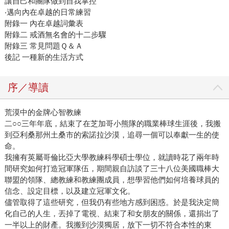
讓自己和團隊做到自我掌控
‧邁向內在卓越的日常練習
附錄一 內在卓越詞彙表
附錄二 戒酒無名會的十二步驟
附錄三 常見問題Ｑ＆Ａ
後記 一種新的生活方式
序／導讀
荒漠中的金牌心智教練
二○○三年年底，結束了在芝加哥小熊隊的職業棒球生涯後，我搬
到亞利桑那州土桑市的索諾拉沙漠，追尋一個可以奉獻一生的使
命。
我擁有英屬哥倫比亞大學教練科學碩士學位，就讀時花了兩年時
間研究如何打造冠軍隊伍，期間親自訪談了三十八位美國職棒大
聯盟的領隊、總教練和教練團成員，想學習他們如何培養球員的
信念、設定目標，以及建立冠軍文化。
儘管取得了這些研究，但我仍有些地方感到困惑。於是我決定簡
化自己的人生，丟掉了電視、結束了和女朋友的關係，還捐出了
一半以上的財產。我搬到沙漠獨居，放下一切不符合本性的東