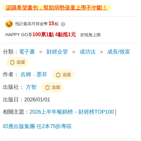
認購希望書包，幫助弱勢孩童上學不中斷！
15
預計最高可得金幣
點
?
100累1點 4點抵1元
HAPPY GO享
折抵無上限
分類：
電子書
＞
財經企管
＞
成功法
＞
成長/致富
追蹤
作者：
吉姆．墨菲
追蹤
出版社：
方智
追蹤
出版日：
2026/01/01
相關主題：
2026上半年暢銷榜－財經榜TOP100
叩應出版集團 任2本75折專區