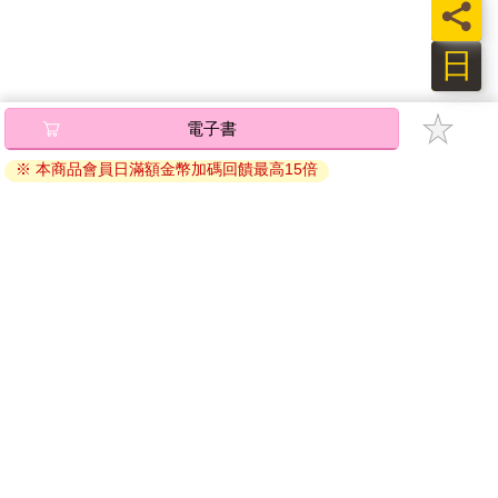
員
當你的人生超越了暫時和表面的事物（如輸贏），並有了明確的
使命，你的視角就會從起伏不定的短期利益（如分數），轉向追
日
求掌控和實踐使命。這樣的結果，一切都改變了，你不再是「必
須」贏得這場比賽、讓老闆刮目相看，或達成業績目標。競爭從
「不得不」變成「有幸能」，這是一種能讓你更充滿力量的追
電子書
求。如果你想成就大事，記住這一點：所有偉大的成功，都是先
在你的內心創造出來的。高手之所以偉大，不在於本事有多強，
※ 本商品會員日滿額金幣加碼回饋最高15倍
而在於願意為他人付出，也就是願意犧牲、願意面對恐懼，以及
願意放下利己心態去回應他人的需求。
因為掌控過程而非結果，能幫助你專注於當下，而不是直接跳到
最終的成果。掌控把痛苦和失敗視為進步的關鍵，不執迷於結
關於我們
門市查詢
分紅大聯盟
客服中心
果，而是專注在把經驗和表現從平凡推向不凡過程中的具體細
節。
加好友
訂閱
想成為小我說法中的英雄，追求掌控而非追逐結果，是做到這件
事最有效的方法。
粉絲團
追蹤
◎關鍵三：愛上對手，而非樹敵
聯絡我們
你的對手是你追求的這場體驗中的關鍵要素。越愛你的對手，越
公司名稱：金石網絡股份有限公司
理解他這個人，就越能從有共舞般的競爭中，獲得深刻的體驗和
統編 : 70832800