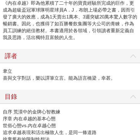
《內在卓越》即為他累積了二十年的寶貴經驗所完成的巨作，更
成為超級盃冠軍球隊明星球員A．J．布朗上場必帶之書，因而引
發了廣大的效應，成為1天賣出1萬本、3週突破20萬本驚人數字的
暢銷書。因此，也獲得了如百勝餐飲集團等大公司的青睞，作為
員工訓練的絕佳教材。本書適用於各領域，引領讀者重新定義自
我及思路，活出獨特且富饒的人生。
譯者
聿立
喜與文字對話，樂以譯筆立言。能為語言橋梁，幸甚。
目錄
自序 荒漠中的金牌心智教練
序章 內在卓越的基本心態
世俗心態vs.內在卓越心態
追求卓越表現和活出極致人生，是同一條道路
捨棄舊有的限制性想法