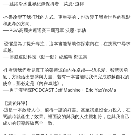
──跳躍滑水世界紀錄保持者 萊恩･道得
‧本書改變了我打球的方式。更重要的，也改變了我看世界的觀點
和思考的方向。
──PGA高爾夫巡迴賽三屆冠軍 沃恩･泰勒
‧恐懼是為了提升專注，這本書能幫助你探索內在，在挑戰中尋求
卓越。
──博威運動科技《動一動》總編輯 鄭匡寓
‧作者讓我們看見真正的榮耀源自內在卓越──追求愛、智慧與勇
氣，方能活出豐盛與力量。若有一本書能助我們完成超越自我的
使命，那必定是《內在卓越》。
──男子漢學院PODCAST Jeff Machine + Eric YaoYaoMa
【讀者好評】
‧這是一本啟發人心、值得一讀的好書。甚至我還沒全力投入，在
閱讀時就產生了效果。裡面說的與我的人生觀相符，也與我自己
成功的領導經驗完全一致。