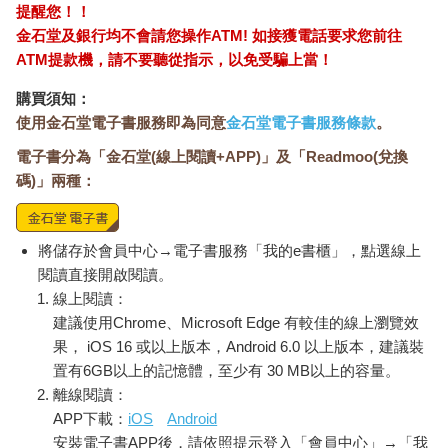
提醒您！！
她比賽的原因。她比賽，是為了感受球場上那無與倫比的體驗。
金石堂及銀行均不會請您操作ATM! 如接獲電話要求您前往
她的夢想就在比賽本身，帶著熱情參賽、享受比賽的樂趣。比起
輸贏，她更在意的是全心投入表現。她熱愛打籃球，而最讓她興
ATM提款機，請不要聽從指示，以免受騙上當！
奮的是能與世界上最優秀的球員一起比賽，因為他們能給她帶來
購買須知：
最大的挑戰和最棒的體驗。推動她前進的動力，似乎是她對籃球
使用金石堂電子書服務即為同意
金石堂電子書服務條款
。
的熱愛，以及與其他高水準選手分享這份熱愛的渴望。
夢想是你能完全控制的感覺，而目標則是你無法控制的結果。實
電子書分為「金石堂(線上閱讀+APP)」及「Readmoo(兌換
踐夢想意味著在追求目標的同時感受那些美妙的情緒，例如熱
碼)」兩種：
情、愛，以及忘我地投入當下。那是一種過程勝過結果的狀態。
邦妮．布萊爾是美國史上獲獎最多的競速滑冰選手，她對這項運
動有著獨特的看法，讓她能夠充滿熱情、專注地比賽。有一次奧
將儲存於會員中心→電子書服務「我的e書櫃」，點選線上
運會，她在某項比賽中獲得第四名，但這個結果對她來說卻比金
閱讀直接開啟閱讀。
牌的意義更重大，因為那是她在那項比賽的個人最佳成績。美國
線上閱讀：
奧運代表隊運動心理學家吉姆．包曼博士談到邦妮和其他世界級
運動員時說：「他們對自己在做什麼以及為什麼要做這件事的看
建議使用Chrome、Microsoft Edge 有較佳的線上瀏覽效
法，就是跟別人不一樣。在義大利杜林冬奧會，我們有些選手不
果， iOS 16 或以上版本，Android 6.0 以上版本，建議裝
一定是為了金牌、名聲、財富等原因參賽。他們真正的動機，是
置有6GB以上的記憶體，至少有 30 MB以上的容量。
想看看自己能發揮多大的潛力。」
離線閱讀：
讓人產生力量的觀點著重的是體驗，而非目標。目標可能是贏得
APP下載：
iOS
Android
金牌或達到某個銷售數字，但焦點應該放在當下的體驗，以及能
安裝電子書APP後，請依照提示登入「會員中心」→「我