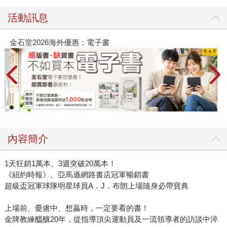
活動訊息
金石堂2026海外優惠：電子書
內容簡介
1天狂銷1萬本、3週突破20萬本！
《紐約時報》、亞馬遜網路書店冠軍暢銷書
超級盃冠軍球隊明星球員A．J．布朗上場隨身必帶寶典
上場前、憂慮中、想贏時，一定要看的書！
金牌教練醞釀20年，從指導頂尖運動員及一流領導者的訪談中淬