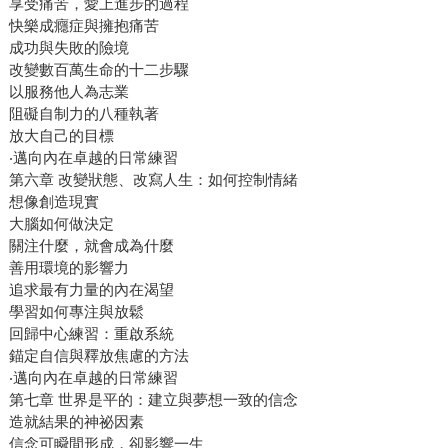
享受痛苦，愛上進步的過程
快樂成癮症與擁抱痛苦
成功與失敗的險境
改變數百萬生命的十二步驟
以服務他人為志業
阻礙自制力的八種執著
放大自己的目標
‧邁向內在卓越的日常練習
第六章 改變狀態、改寫人生：如何控制情緒
想像創造現實
大腦如何做決定
關注什麼，就會成為什麼
善用環境的影響力
追求最有力量的內在渴望
學習如何專注與放鬆
回歸中心練習：重啟系統
錨定自信與釋放焦慮的方法
‧邁向內在卓越的日常練習
第七章 世界是平的：建立與夢想一致的信念
造就結果的神祕因素
信念可瞬間形成，卻影響一生