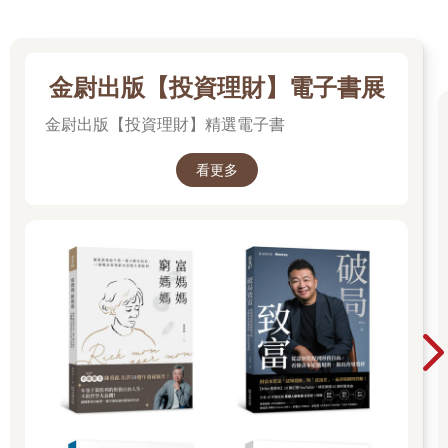
慧昇華為使命，勇氣則化作沉著。
如果在追求卓越的過程中，你把一生奉獻於學習和成長，同時培
養愛、智慧和勇氣，相信你會發現自己的內心正在逐漸轉變，開
始重視體驗而非結果。你將獲得堅定的信念、專注的心志和真正
金尉出版【投資理財】電子書展
的自由。 很快地，完全體驗當下將超越競賽的輸贏或財務的盈
金尉出版【投資理財】精選電子書
虧，成為你的首要追求。弔詭的是，這種心態反而會讓你更常勝
出。你的內心將不再執著於短暫膚淺的目標和欲望，也不再過分
在意自己的表現，而是轉向專注於強大永恆的事物。你的表現將
看更多
突飛猛進，人生也將從此不同。
●捨棄舊有的限制性想法
以下是我們該捨棄的舊有預設想法。
一、「我」等於「我的想法」：
有時腦中會閃過可怕或感到羞恥的念頭，那些念頭不是事實，也
和真正的我們無關。
二、我的價值取決於成就：
成長的文化或家庭，也許在你心中灌輸了要追求某些價值的信
念，但自我價值，並不會因為你在這些方面的表現優劣而有所增
減。