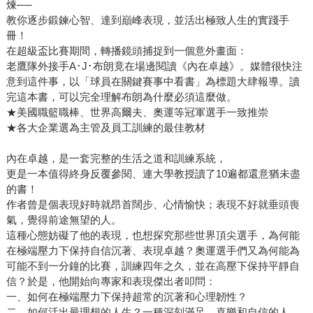
煉──
教你逐步鍛鍊心智、達到巔峰表現，並活出極致人生的實踐手
冊！
在超級盃比賽期間，轉播鏡頭捕捉到一個意外畫面：
老鷹隊外接手A･J･布朗竟在場邊閱讀《內在卓越》。媒體很快注
意到這件事，以「球員在關鍵賽事中看書」為標題大肆報導。讀
完這本書，可以完全理解布朗為什麼必須這麼做。
★美國職籃職棒、世界高爾夫、奧運等冠軍選手一致推崇
★各大企業選為主管及員工訓練的最佳教材
內在卓越，是一套完整的生活之道和訓練系統，
更是一本值得終身反覆參閱、連大學教授讀了10遍都還意猶未盡
的書！
作者曾是個表現好時就昂首闊步、心情愉快；表現不好就垂頭喪
氣，覺得前途無望的人。
這種心態妨礙了他的表現，也想探究那些世界頂尖選手，為何能
在極端壓力下保持自信沉著、表現卓越？奧運選手們又為何能為
可能不到一分鐘的比賽，訓練四年之久，並在高壓下保持平靜自
信？於是，他開始向專家和表現傑出者叩問：
一、如何在極端壓力下保持超常的沉著和心理韌性？
二、如何活出最理想的人生？一種深刻滿足、喜樂和自信的人