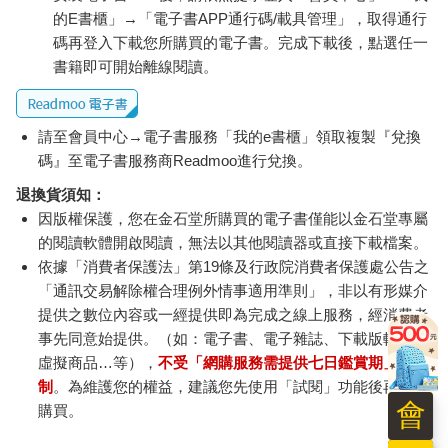
如何學習和成長（並在未來擁有更多這樣的體驗）。那些表現卓
的E書櫃」→「電子書APP通行碼/載具管理」，取得通行
越頂尖、生活過得平衡充實的人樂於接受挑戰，而且希望這些挑
碼再登入下載您所購買的電子書。完成下載後，點選任一
戰是有意義的，結果只是回饋的禮物。 最優秀的競爭者不會只想
書籍即可開始離線閱讀。
著打敗對手，而是想與世人分享他們對這項運動無條件的愛。他
們不是為了看看自己能從中得到什麼而參賽，而是為了看看自己
能在過程中分享什麼，以及能成為怎樣的人。他們在這樣做的時
請至會員中心→電子書服務「我的e書櫃」領取複製『兌換
候感到最有活力。
碼』至電子書服務商Readmoo進行兌換。
◎關鍵二：追求掌控，而非結果
退換貨須知：
因版權保護，您在金石堂所購買的電子書僅能以金石堂專屬
競爭的目的，是為了提升自己人生的卓越層次，並透過學習和成
的閱讀軟體開啟閱讀，無法以其他閱讀器或直接下載檔案。
長，提升他人的卓越層次。 如果你最高的目標只是有形的成功
依據「消費者保護法」第19條及行政院消費者保護處公告之
（獲勝），那麼過程中的壓力就不再是獎勵，而是沉重的負擔。
「通訊交易解除權合理例外情事適用準則」，非以有形媒介
當你迫切想得到某個自己無法控制的事物時，隨之而來的常是恐
懼和焦慮。這就是為什麼專注於結果或分數，反而成為取得佳績
提供之數位內容或一經提供即為完成之線上服務，經消費者
的最大障礙之一。
事先同意始提供。（如：電子書、電子雜誌、下載版軟體、
當你不執著於結果，就更容易想像各種可能性，看見自己實現夢
虛擬商品…等），
不受「網購服務需提供七日鑑賞期」的限
想的畫面。在內在卓越的理念中，我們不談分數或結果，因為這
制
。為維護您的權益，建議您先使用「試閱」功能後再付款
兩項永遠屬於過去和未來，不在我們可以完全控制的範圍內。
會
購買。
我們不執著於結果，而是全心放在自己能掌控的要素，例如犧牲
小我、專注當下、心懷感恩、日常習慣和慣例等。