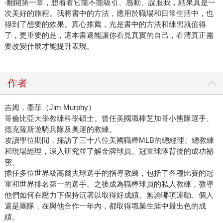
‧翻開第一章，想看看它能不能吸引、感動、說服我，結果真是一
次美好的旅程。我將書中的方法，應用於職場和日常生活中，也
得到了想要的效果。真心推薦，光是書中的方法和練習就值得
了，更重要的是，這本書還能讓你看見真實的自己，看清真正需
要改變什麼才能提升表現。
作者
吉姆．墨菲（Jim Murphy）
哥倫比亞大學教練科學碩士。曾任美國職棒芝加哥小熊隊選手、
德克薩斯遊騎兵隊及奧運的教練。
攻讀學位期間，採訪了三十八位美國職棒MLB的總經理、總教練
和現場經理，深入研究並了解金牌球員、冠軍球隊背後的成功祕
密。
擔任多位世界級高爾夫球選手的指導教練，包括了各種比賽的冠
軍和世界排名第一的選手。之後成為職棒球員的私人教練，教導
他們如何在壓力下保持沉著以取得好成績。無論哪項運動、個人
還是團隊，在與他合作一年內，都取得職業生涯中最出色的成
績。