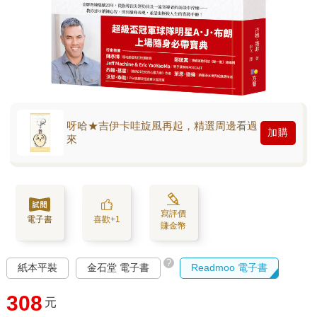
呀哈★吉伊卡哇旋風再起，精選周邊看過
加購
來
寫評價
電子書
喜歡+1
賺金幣
?
紙本平裝
金石堂 電子書
Readmoo 電子書
308
元