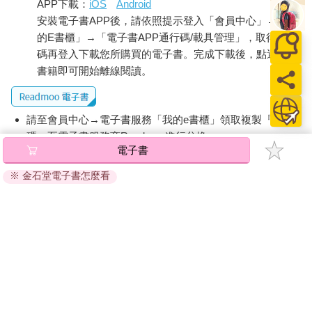
APP下載：
iOS
Android
安裝電子書APP後，請依照提示登入「會員中心」→「我
的E書櫃」→「電子書APP通行碼/載具管理」，取得通行
碼再登入下載您所購買的電子書。完成下載後，點選任一
書籍即可開始離線閱讀。
請至會員中心→電子書服務「我的e書櫃」領取複製『兌換
碼』至電子書服務商Readmoo進行兌換。
電子書
退換貨須知：
※ 金石堂電子書怎麼看
因版權保護，您在金石堂所購買的電子書僅能以金石堂專屬
的閱讀軟體開啟閱讀，無法以其他閱讀器或直接下載檔案。
依據「消費者保護法」第19條及行政院消費者保護處公告之
「通訊交易解除權合理例外情事適用準則」，非以有形媒介
提供之數位內容或一經提供即為完成之線上服務，經消費者
事先同意始提供。（如：電子書、電子雜誌、下載版軟體、
虛擬商品…等），
不受「網購服務需提供七日鑑賞期」的限
制
。為維護您的權益，建議您先使用「試閱」功能後再付款
購買。