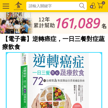
0
【電子書】逆轉癌症，一日三餐對症蔬
療飲食