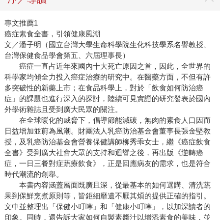
專文推薦1
癌症素食全書，引領健康風潮
文／潘子明（國立台灣大學生命科學院生化科技學系名譽教授、
台灣保健食品學會第五、六屆理事長）
癌症一直占近年來國內十大死亡原因之首，因此，全世界的
科學家均傾全力投入癌症治療的研究中。在醫藥方面，不但有許
多突破性的新藥上市；在食品科學上，對於「飲食如何防治癌
症」的課題也進行深入的探討，陸續可見實證的研究發表於國內
外學術雜誌且受到廣大民眾的關注。
在全球暖化的威脅下，倡導節能減碳，無肉的素食人口因而
日益增加並蔚為風潮。財團法人乳癌防治基金會董事長張金堅教
授，及乳癌防治基金會營養保健講師柳秀乖女士，繼《癌症飲食
全書》受到廣大社會大眾的支持和迴響之後，再出版《逆轉癌
症，一日三餐對症蔬療飲食》，正是回應病友的需求，也是符合
時代潮流的創舉。
本書內容涵蓋層面既廣且深，從最基本的如何選購、清洗蔬
果到保鮮烹煮原則等，皆鉅細靡遺不厭其煩的提供正確的指引。
文中並整理出「保健小叮嚀」和「健康小叮嚀」，以加深讀者的
印象。同時，還告訴大家如何自製素醬汁以增添素食的美味，並