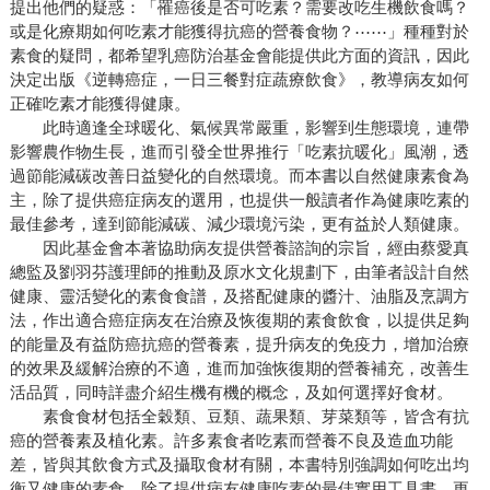
提出他們的疑惑：「罹癌後是否可吃素？需要改吃生機飲食嗎？
或是化療期如何吃素才能獲得抗癌的營養食物？⋯⋯」種種對於
素食的疑問，都希望乳癌防治基金會能提供此方面的資訊，因此
決定出版《逆轉癌症，一日三餐對症蔬療飲食》，教導病友如何
正確吃素才能獲得健康。
此時適逢全球暖化、氣候異常嚴重，影響到生態環境，連帶
影響農作物生長，進而引發全世界推行「吃素抗暖化」風潮，透
過節能減碳改善日益變化的自然環境。而本書以自然健康素食為
主，除了提供癌症病友的選用，也提供一般讀者作為健康吃素的
最佳參考，達到節能減碳、減少環境污染，更有益於人類健康。
因此基金會本著協助病友提供營養諮詢的宗旨，經由蔡愛真
總監及劉羽芬護理師的推動及原水文化規劃下，由筆者設計自然
健康、靈活變化的素食食譜，及搭配健康的醬汁、油脂及烹調方
法，作出適合癌症病友在治療及恢復期的素食飲食，以提供足夠
的能量及有益防癌抗癌的營養素，提升病友的免疫力，增加治療
的效果及緩解治療的不適，進而加強恢復期的營養補充，改善生
活品質，同時詳盡介紹生機有機的概念，及如何選擇好食材。
素食食材包括全穀類、豆類、蔬果類、芽菜類等，皆含有抗
癌的營養素及植化素。許多素食者吃素而營養不良及造血功能
差，皆與其飲食方式及攝取食材有關，本書特別強調如何吃出均
衡又健康的素食，除了提供病友健康吃素的最佳實用工具書，更