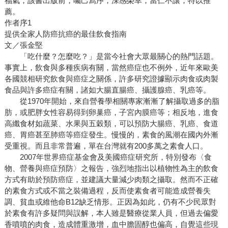
福氣，該書出版前，囑己寫序，深感榮幸，當仁不讓，特以推
薦。
作者序1
提供全家人防癌抗癌的最佳飲食指南
文／張金堅
「吃什麼？怎麼吃？」是當今社會大眾最關心的熱門話題。
事實上，飲食與多種疾病有關，當然癌症也不例外，近年來歐美
各國競相研究飲食與癌症之關係，許多研究證據顯示肉食或肉製
食品與許多癌症有關，諸如大腸直腸癌、攝護腺癌、乳癌等。
從1970年開始，來自營養學相關專家漸漸了解攝取過多的脂
肪，或肥胖女性容易得到卵巢癌，子宮內膜癌等；相反地，進食
高纖食材如蔬菜、水果與五穀類，可以預防大腸癌、乳癌、食道
癌、胃癌甚至肺癌等癌症發生。慢慢的，素食的風潮在國內外漸
受重視。而且非常普遍，單在台灣就有200多萬之素食人口。
2007年世界癌症基金會及美國癌症研究所，特別發布〈食
物、營養與癌症預防〉之報告，強烈地指出以植物性為主的飲食
方式有助於預防癌症，並建議大量減少肉類之攝取。然而不正確
的素食方式或不當之裝備過程，反而使素食者可能造成營養失
調、貧血或維他命B12缺乏情形。正因為如此，仍有不少民眾對
於素食有許多疑問與誤解，本人雖是醫療從業人員，但過去偏愛
香噴噴的肉食，造成體重激增，血中膽固醇也偏高，自覺這些現