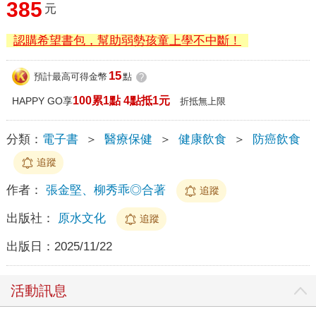
385
元
認購希望書包，幫助弱勢孩童上學不中斷！
15
預計最高可得金幣
點
?
100累1點 4點抵1元
HAPPY GO享
折抵無上限
分類：
電子書
＞
醫療保健
＞
健康飲食
＞
防癌飲食
追蹤
作者：
張金堅、柳秀乖◎合著
追蹤
出版社：
原水文化
追蹤
出版日：
2025/11/22
活動訊息