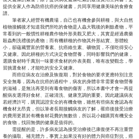
提供全家人作為防癌抗癌的保健書，共同享用健康美味的食療食
譜。
筆者家人經營有機農場，自己也有機會參與耕種，與大自然
植物接觸後才知道我們所吃的食物是人蟲大戰後的剩餘產物，平
常看到的一般慣性耕種農作物外形美觀又肥大，其實是經過農藥
殺蟲劑洗禮後的產物；而有機耕種的作物其外形結實、形體較
小，卻蘊藏豐富的營養素、抗癌維生素、礦物質，不僅吃得安心
又健康。因此耕種的方式決定食物營養，同時影響我們的健康，
選購食材時千萬別一味要求食材的外表美觀，唯有改變觀念，學
習挑選食材，才能吃的安全又健康。
而癌症病友在治療及恢復期，對於食物的要求更應特別注意
安全無毒，因為在抗癌的過程中，病友的身體非常需要食物營養
的滋補，是無法再受到有毒食物的傷害，所以本書中才會一再提
醒病友選擇好食材、正確清洗、健康烹調的重要。因此建議病友
若經濟許可，購買認證安全的有機食物，雖然有些病友會認為有
機食材太昂貴，但以筆者長期接觸病友的了解，罹癌後接受治療
的費用更甚於有機食材花費的無數倍，所以花小錢購買有機安全
的食物，找回無價的健康是值得的。
需提醒的是，許多病友認為接受治療後已康復便不再注重營
養的攝取、補充體力，事實上如果沒有好的體力與癌症對抗，癌