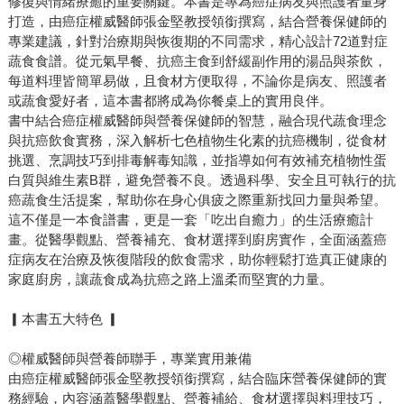
修復與情緒療癒的重要關鍵。本書是專為癌症病友與照護者量身
打造，由癌症權威醫師張金堅教授領銜撰寫，結合營養保健師的
專業建議，針對治療期與恢復期的不同需求，精心設計72道對症
蔬食食譜。從元氣早餐、抗癌主食到舒緩副作用的湯品與茶飲，
每道料理皆簡單易做，且食材方便取得，不論你是病友、照護者
或蔬食愛好者，這本書都將成為你餐桌上的實用良伴。
書中結合癌症權威醫師與營養保健師的智慧，融合現代蔬食理念
與抗癌飲食實務，深入解析七色植物生化素的抗癌機制，從食材
挑選、烹調技巧到排毒解毒知識，並指導如何有效補充植物性蛋
白質與維生素B群，避免營養不良。透過科學、安全且可執行的抗
癌蔬食生活提案，幫助你在身心俱疲之際重新找回力量與希望。
這不僅是一本食譜書，更是一套「吃出自癒力」的生活療癒計
畫。從醫學觀點、營養補充、食材選擇到廚房實作，全面涵蓋癌
症病友在治療及恢復階段的飲食需求，助你輕鬆打造真正健康的
家庭廚房，讓蔬食成為抗癌之路上溫柔而堅實的力量。
▎本書五大特色 ▎
◎權威醫師與營養師聯手，專業實用兼備
由癌症權威醫師張金堅教授領銜撰寫，結合臨床營養保健師的實
務經驗，內容涵蓋醫學觀點、營養補給、食材選擇與料理技巧，