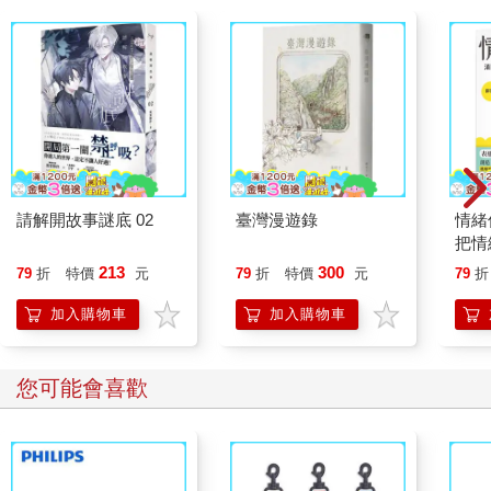
請解開故事謎底 02
臺灣漫遊錄
情緒
把情
誰都
213
300
79
折
特價
元
79
折
特價
元
79
折
加入購物車
加入購物車
您可能會喜歡