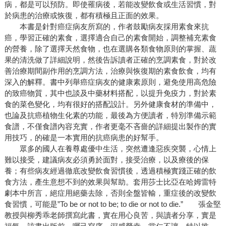
病，都是可以預防。即使罹病後，若能改變飲食或生活習慣，對
於病患的治療或恢復，都有積極且正面的效果。
本書是針對癌症病友所寫的，作者鼓勵病友採用素食來抗
癌，學習正確的素食，選擇適合自己的素食開始，調整補充素食
的營養，除了選擇天然食物，也在選購各類食物原則的掌握、蔬
果的清洗做了詳細說明，然後告訴讀者正確的烹調素食，對於改
善治療期間副作用的烹調方法，治療與恢復期的素食飲食，均有
深入的解釋。書中列舉癌症病友的健康素原則，避免使用高危險
的致癌物質，其中也談及中藥材料搭配，以提升免疫力，對於素
食的菜色變化，均有很好的搭配設計。另外健康食材的準備中，
也論及抗癌植物生化素的功能，最後為方便讀者，特別準備示範
食譜，不僅食譜內容充實，作者更毫不吝嗇的詳細提出製作的實
用技巧，的確是一本實用的抗癌病患的好幫手。
眾多的國人在養尊處優中生活，突然遭逢惡疾突襲，心情上
難以接受，建議病友必須勇於面對，接受治療，以及療後的保
養；有些病友經過徹底改變飲食習慣後，透過積極實踐正確的飲
食方法，產生意想不到的效果與幫助。套用莎士比亞在哈姆雷特
劇本中所言，絕症用絕藥去除，否則全盤皆輸，重症後的改變飲
食習慣，可能是”To be or not to be; to die or not to die.” 張金堅
教授與柳秀乖老師撰寫此書，實在用心良苦，與讀者分享，實是