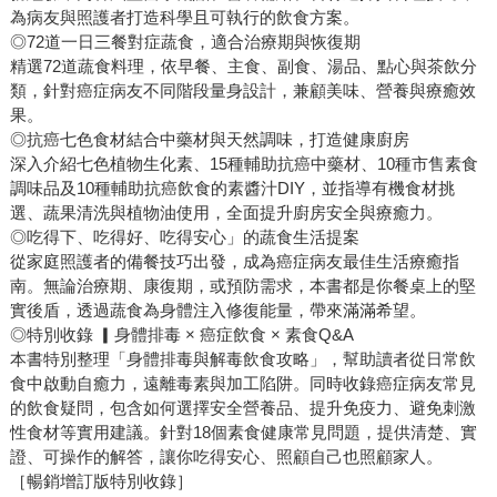
為病友與照護者打造科學且可執行的飲食方案。
◎72道一日三餐對症蔬食，適合治療期與恢復期
精選72道蔬食料理，依早餐、主食、副食、湯品、點心與茶飲分
類，針對癌症病友不同階段量身設計，兼顧美味、營養與療癒效
果。
◎抗癌七色食材結合中藥材與天然調味，打造健康廚房
深入介紹七色植物生化素、15種輔助抗癌中藥材、10種市售素食
調味品及10種輔助抗癌飲食的素醬汁DIY，並指導有機食材挑
選、蔬果清洗與植物油使用，全面提升廚房安全與療癒力。
◎吃得下、吃得好、吃得安心」的蔬食生活提案
從家庭照護者的備餐技巧出發，成為癌症病友最佳生活療癒指
南。無論治療期、康復期，或預防需求，本書都是你餐桌上的堅
實後盾，透過蔬食為身體注入修復能量，帶來滿滿希望。
◎特別收錄 ▎身體排毒 × 癌症飲食 × 素食Q&A
本書特別整理「身體排毒與解毒飲食攻略」，幫助讀者從日常飲
食中啟動自癒力，遠離毒素與加工陷阱。同時收錄癌症病友常見
的飲食疑問，包含如何選擇安全營養品、提升免疫力、避免刺激
性食材等實用建議。針對18個素食健康常見問題，提供清楚、實
證、可操作的解答，讓你吃得安心、照顧自己也照顧家人。
［暢銷增訂版特別收錄］