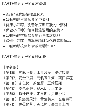
PART3健康廚房的食材準備
★認識7色抗癌植物生化素
★15種輔助抗癌飲食的中藥材
〔健康小叮嚀〕改善治療期症狀的中藥材
〔保健小叮嚀〕如何挑選適用的茶葉？
★10種輔助抗癌飲食的市售素調味品
〔保健小叮嚀〕簡單認識輔助化療素調味品
★10種輔助抗癌飲食的素醬汁DIY
PART4健康廚房的食譜示範
【早餐篇】
〔第1套〕芝麻豆漿．水果沙拉．彩虹飯糰
〔第2套〕黃金豆腐．元氣養生粥．爽口鮮蔬
〔第3套〕杏仁奶．茶葉蛋．五穀饅頭
〔第4套〕雙色高麗．糙米奶．玉米餅
〔第5套〕梅汁芭樂．麥果泥．貝果沙拉
〔第6套〕抗癌蔬果汁．雪蓮美人．全麥壽司
〔第7套〕香蕉奶昔．黃瓜棒．墨西哥土司