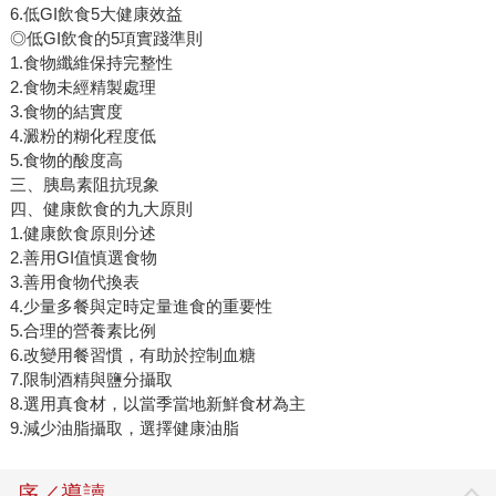
6.低GI飲食5大健康效益
◎低GI飲食的5項實踐準則
1.食物纖維保持完整性
2.食物未經精製處理
3.食物的結實度
4.澱粉的糊化程度低
5.食物的酸度高
三、胰島素阻抗現象
四、健康飲食的九大原則
1.健康飲食原則分述
2.善用GI值慎選食物
3.善用食物代換表
4.少量多餐與定時定量進食的重要性
5.合理的營養素比例
6.改變用餐習慣，有助於控制血糖
7.限制酒精與鹽分攝取
8.選用真食材，以當季當地新鮮食材為主
9.減少油脂攝取，選擇健康油脂
序／導讀