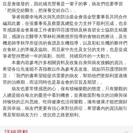
症是會復發的，因此補充營養是一輩子的事，病友們也要學習
「把病交給醫生，把保養交給自己」。
筆者很榮幸地再次與乳癌防治基金會張金堅董事長共同合作
編寫此書，在張董事長及蔡愛真總監全力支持下順利完成，也非
常感謝基金會幕後工作者劉羽芬護理師及林喜碧女士協助文稿騰
寫，感謝台北醫學大學林松洲教授所指導的食物自然療法，及生
機老師李秋萍所提供的食譜及生機指導，以及彩虹生機的夥伴們
在食材上的準備及協助。而且家中先生及女兒的支持，也是促成
筆者堅持歷經一年的策劃、拍照、持續寫作的一大動力。
本書內容參考許多相關資料及收集自身與病友接觸的資訊，
希望各位先進能不吝指教以作為參考及改進。就如羽芬護理師所
言：「我們的書希望能提供需要的病友，幫助他們更順利渡過痛
苦的治療期，而這同時也是基金會的宗旨及期望」。
病友也要常懷感恩的心，保有積極樂觀的態度，只有樂觀的
人總是能在每次的憂患中看到機會，並勇敢面對每次的治療與保
持愉快的正向思維。吃得健康也活得樂觀，擁有健康才能把握財
富與幸福，病友們更要有信心來對抗癌症，希望書內的資訊能引
導及幫助病友力行，使抗癌之路更順利。
詳細資料