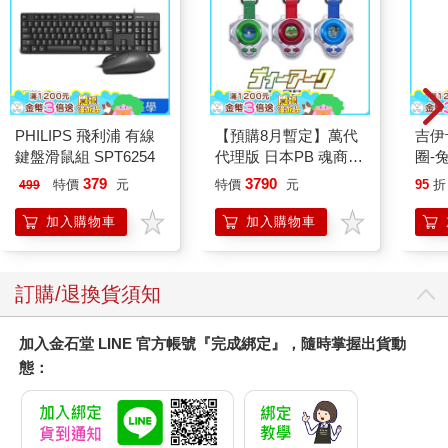
PHILIPS 飛利浦 有線
【預購8月暫定】萬代
吉伊卡哇 
鍵盤滑鼠組 SPT6254
代理版 日本PB 魂商店
圈-
限定 數碼寶貝 D-ARK
379
3790
特價
元
特價
元
95
折
499
25周年彩色進化版
加入購物車
加入購物車
訂購/退換貨須知
加入金石堂 LINE 官方帳號『完成綁定』，隨時掌握出貨動
態：