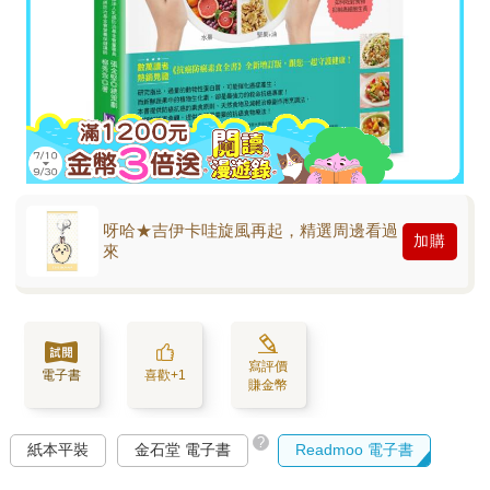
呀哈★吉伊卡哇旋風再起，精選周邊看過
加購
來
寫評價
電子書
喜歡+1
賺金幣
?
紙本平裝
金石堂 電子書
Readmoo 電子書