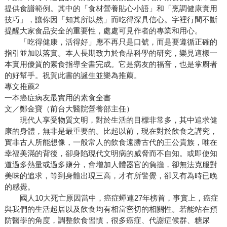
提供食譜範例。其中的「食材營養貼心小語」和「烹調健康實用
技巧」，讓你因「知其所以然」而吃得深具信心。字裡行間不斷
提醒大家食品安全的重要性，處處可見作者的專業和用心。
「吃得健康，活得好」應不再只是口號，而是要遵循正確的
指引並加以落實。本人長期致力於食品科學的研究，樂見這樣一
本實用優質的素食指導全書完成。它是病友的福音，也是掌廚者
的好幫手。祝賀此書的誕生並樂為推薦。
專文推薦2
一本癌症病友最實用的素食全書
文／鄭金寶（前台大醫院營養部主任）
現代人享受物質文明，對於生活的目標非常多，其中追求健
康的身體，無非是最重要的。比起以前，現在對於飲食之講究，
實非古人所能想像，一般常人的飲食遠勝古代的王公貴族，唯在
幸福美滿的背後，卻身陷現代文明病的威脅而不自知。或即使知
道過多熱量或過多鹽分，會增加人體器官的負擔，卻無法克服對
美味的追求，等到身體出現三高，才有所警覺，卻又有為時已晚
的感覺。
國人10大死亡原因當中，癌症蟬連27年榜首，事實上，癌症
與我們的生活起居以及飲食均有相當密切的相關性。若能站在預
防醫學的角度，調整飲食習慣，很多癌症、代謝症候群、糖尿