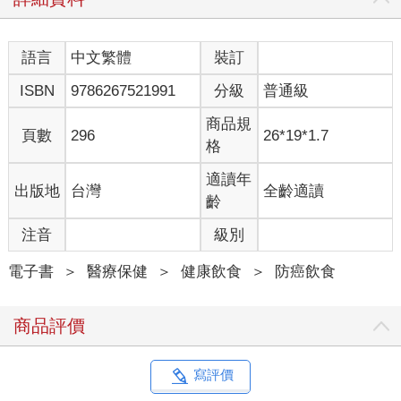
語言
中文繁體
裝訂
ISBN
9786267521991
分級
普通級
商品規
頁數
296
26*19*1.7
格
適讀年
出版地
台灣
全齡適讀
齡
注音
級別
電子書
＞
醫療保健
＞
健康飲食
＞
防癌飲食
商品評價
寫評價