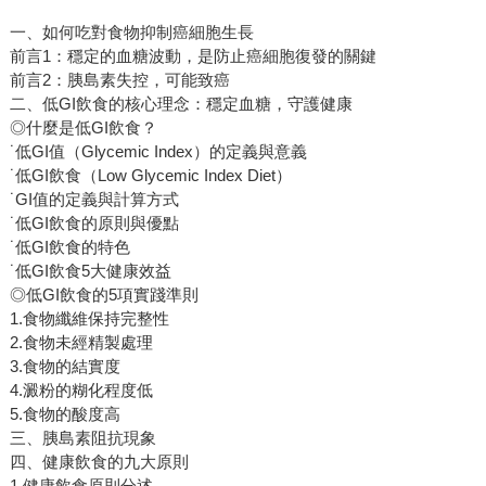
一、如何吃對食物抑制癌細胞生長
前言1：穩定的血糖波動，是防止癌細胞復發的關鍵
前言2：胰島素失控，可能致癌
二、低GI飲食的核心理念：穩定血糖，守護健康
◎什麼是低GI飲食？
˙低GI值（Glycemic Index）的定義與意義
˙低GI飲食（Low Glycemic Index Diet）
˙GI值的定義與計算方式
˙低GI飲食的原則與優點
˙低GI飲食的特色
˙低GI飲食5大健康效益
◎低GI飲食的5項實踐準則
1.食物纖維保持完整性
2.食物未經精製處理
3.食物的結實度
4.澱粉的糊化程度低
5.食物的酸度高
三、胰島素阻抗現象
四、健康飲食的九大原則
1.健康飲食原則分述