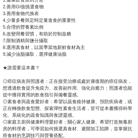
2.善用GI值慎選食物
3.善用食物代換表
4.少量多餐與定時定量進食的重要性
5.合理的營養素比例
6.改變用餐習慣，有助於控制血糖
7.限制酒精與鹽分攝取
8.選用真食材，以當季當地新鮮食材為主
9.減少油脂攝取，選擇健康油脂
★誰需要這本書？
◎癌症病友與照護者：正在接受治療或處於康復期的癌症病友，
想透過飲食提升免疫力、改善副作用、強化自癒力；照護者也能
從中獲得實用的飲食指引與備餐靈感。
◎素食者與蔬食愛好者：希望以蔬食維持健康、預防疾病者，或
正在轉換飲食型態、探索彈性素食生活者，皆可從本書獲得科學
化、系統化的蔬食知識與食譜靈感。
◎家庭主廚與健康料理愛好者：關心家人健康、希望打造無毒廚
房的料理者，可學習如何挑選真食材、避開加工陷阱，並掌握抗
癌食材的烹調技巧與營養搭配。