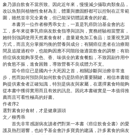
象乃源自飲食不當所致。因此近年來，慢慢減少攝取肉類食品，
改以魚類與植物性食材為主，體重與膽固醇都可以控制在正常範
圍，雖然並非完全素食，但已能深切體認素食的好處。
本書另一位作者柳秀乖女士，一直是乳癌防治基金會的志
工，多年來從事乳癌病友飲食指導與諮詢，實務經驗相當豐富，
她特別強調使用天然素食食材，盡量避免加工食品；並重視烹調
方式，而且充分掌握均衡的營養與成分；有關癌症患者在治療期
間及追蹤過程中，也能夠因應不同階段做適當飲食的調整；有助
癌症病友能夠享受色、香、味俱全的素食餐點，不致因副作用中
的食慾不振，進食困難，導致營養不良或體力不支。
當今癌症已是國內十大死因之首，相關診斷與治療非常進
步，然而如何預防與如何飲食仍是防癌的重要關鍵，相信本書能
夠提供素食者正確知識，特別是病友與家屬，在選擇素食時能夠
從本書中獲得實用而且有效的訊息。因此本書確實是一本值得推
薦而且可看性極高的好書。
作者序2
選對素食好食材，才是健康源頭
文／柳秀乖
首先非常感謝病友讀者們對第一本書《癌症飲食全書》的愛
護及熱烈迴響，也給予基金會許多寶貴的建議，許多素食的病友