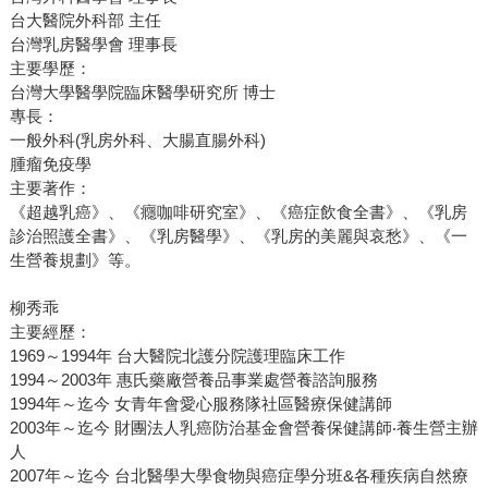
台大醫院外科部 主任
台灣乳房醫學會 理事長
主要學歷：
台灣大學醫學院臨床醫學研究所 博士
專長：
一般外科(乳房外科、大腸直腸外科)
腫瘤免疫學
主要著作：
《超越乳癌》、《癮咖啡研究室》、《癌症飲食全書》、《乳房
診治照護全書》、《乳房醫學》、《乳房的美麗與哀愁》、《一
生營養規劃》等。
柳秀乖
主要經歷：
1969～1994年 台大醫院北護分院護理臨床工作
1994～2003年 惠氏藥廠營養品事業處營養諮詢服務
1994年～迄今 女青年會愛心服務隊社區醫療保健講師
2003年～迄今 財團法人乳癌防治基金會營養保健講師‧養生營主辦
人
2007年～迄今 台北醫學大學食物與癌症學分班&各種疾病自然療