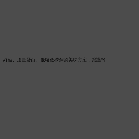
低糖、好油、適量蛋白、低鹽低磷鉀的美味方案，讓護腎