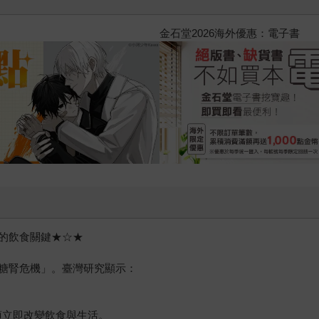
春光ｘ奇幻基地｜全書系展
的飲食關鍵★☆★
糖腎危機」。臺灣研究顯示：
須立即改變飲食與生活。