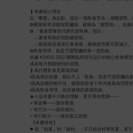
▎本書核心理念
以「餐盤」為起點，提出一場飲食革命：減糖護腎，
✿糖尿病常演變為腎臟病，被稱為「糖腎病」。血糖
✿ 「素食營養世代研究資料庫」指出：
→素食有助於預防糖尿病。
→糖尿病患者採行素食後，藥物使用量可望減少。
✿飲食管理，就是守護腎臟的第一道防線。
依據 KDIGO 2022 國際臨床指引設計的核心
成為每天都能做到的習慣。
▎為什麼飲食是最後防線
•因為再好的藥，都比不上「飲食」這道守護腎臟的
•因為血糖控制不佳，糖尿病患者十年內進展為洗腎
•因為飲食管理，就是健康的最後防線。
★☆這本書不只教你理解，更引導你實踐——
✓有故事——讓你看懂。
✓有方法——讓你做到。
✓有行動力——讓你真正改變。
【本書特色】
✱ 從「知道」到「做到」：不只給你科學答案，更