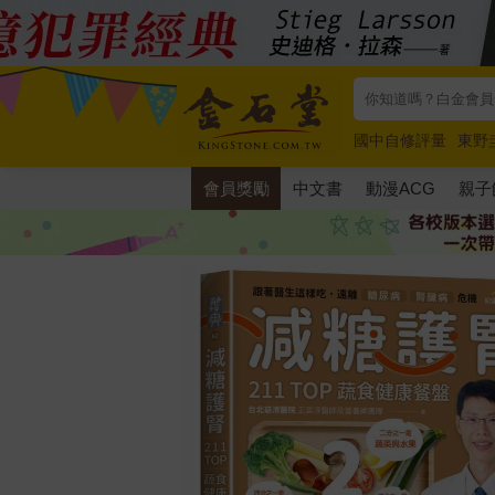
國中自修評量
東野
唯紅花綻放
奧德賽
會員獎勵
中文書
動漫ACG
親子