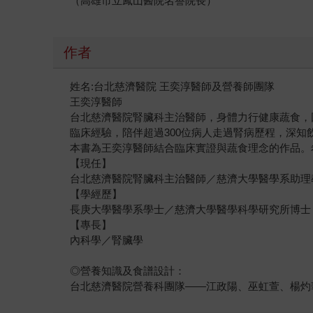
（高雄市立鳳山醫院名譽院長）
作者
姓名:台北慈濟醫院 王奕淳醫師及營養師團隊
王奕淳醫師
台北慈濟醫院腎臟科主治醫師，身體力行健康蔬食，
臨床經驗，陪伴超過300位病人走過腎病歷程，深
本書為王奕淳醫師結合臨床實證與蔬食理念的作品。
【現任】
台北慈濟醫院腎臟科主治醫師／慈濟大學醫學系助理
【學經歷】
長庚大學醫學系學士／慈濟大學醫學科學研究所博士
【專長】
內科學／腎臟學
◎營養知識及食譜設計：
台北慈濟醫院營養科團隊——江政陽、巫虹萱、楊灼