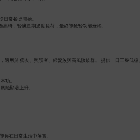
從日常餐桌開始。
過高時，腎臟長期過度負荷，最終導致腎功能衰竭。
飲食模型，適用於 病友、照護者、銀髮族與高風險族群。 提供一日三餐
基本功。
的風險顯著上升。
引導你在日常生活中落實。