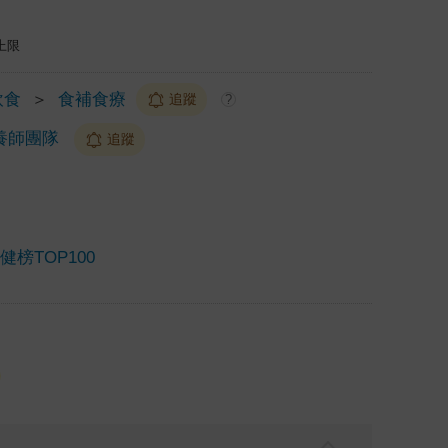
上限
飲食
＞
食補食療
追蹤
?
養師團隊
追蹤
榜TOP100