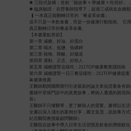
✱ 三段式架構：首創「聽故事 × 學健康 × 吃得好」
✱ 臨床驗證：在營養師指導下，超過三成病友血糖
▎一本真正能翻轉日常的「餐桌革命書」
這不只是一本飲食書，而是一份健康行動指南。 它
真正翻轉日常的餐桌革命書。
【本書重點章節】
第一章 減糖、好油、好蛋白
第二章 喝水、低鹽、低磷鉀
第三章 植物、降酸、好腸道
第四章 運動、正念、好助人
第五章 減糖護腎這樣吃：211TOP健康餐實踐指南
第六章 減糖護腎一日三餐這樣吃：211TOP健康提案
🎤健康推薦
王醫師勤閱國際期刊引述最新的論文來佐證素食有助
書籍中穿插門診中的真實故事，將病人遭遇的困境與
長）
王醫師不只懂醫學，更了解病人的需要。書裡以生活
全書以深入淺出的案例分享，圖文並茂，說故事方式
紀念醫院教授級顧問醫師）
王醫院在故事中帶入日常生活習慣及飲食的潛移默化