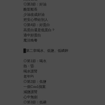
◎第3節：好油
酪梨船長
少油改成好油
把安心帶給別人
◎第4節：好蛋白
高蛋白還是低蛋白？
適中好蛋白
魔法晚餐
█第二章喝水、低鹽、低磷鉀
◎第1節：喝水
熱・昏
喝水護腎
老年Pi
◎第2節：低鹽
一個Coo1個案
減鹽護腎
心中無劍
◎第3節：低磷