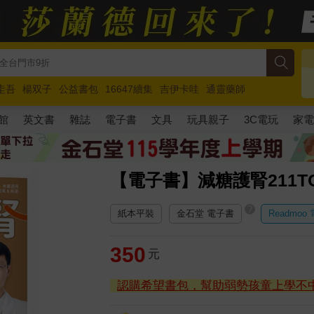
圭吾
楊双子
公益書包
16647續集
吉伊卡哇
通靈藥師
路邊攤新作
馬斯克
玩具總動員5
超慢跑
館
英文書
雜誌
電子書
文具
玩具親子
3C電玩
家
【電子書】減糖護腎211T
?
紙本平裝
金石堂 電子書
Readmoo
350
元
認購希望書包，幫助弱勢孩童上學不