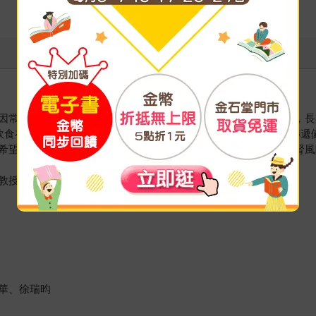
因常吃酪梨，且小時候種過酪梨，所以把筆名取作「酪梨醫師」，長
知飲食在糖尿病與腎臟病照護中的關鍵角色，書寫出臨床的故事來傳遞
希望幫助更多人及早採取行動，守護自己與家人的健康，遠離洗腎風
教授
華、徐瑞昀