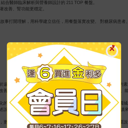
，結合醫師臨床解析與營養師設計的 211 TOP 餐盤。
顯著改善、腎功能更穩定。
用故事打開理解，用科學建立信任，用餐盤落實改變。 對糖尿病患者
於遠離糖尿病及保護腎臟功能，引導糖尿病、腎臟病人理解正確的素
改善過程娓娓道來， 讓這本書不是冷冰冰的理論，而是帶有溫度、
化的方式來談營養，讓原本複雜的觀念變得清楚又實用。——盧國城
述說糖尿病慢性腎臟病的飲食知識，不浮誇，不八股，不沉重， 讀來
，更帶入醫療的道理，以及疾病預防的啟示，多管齊下不斷且重覆說