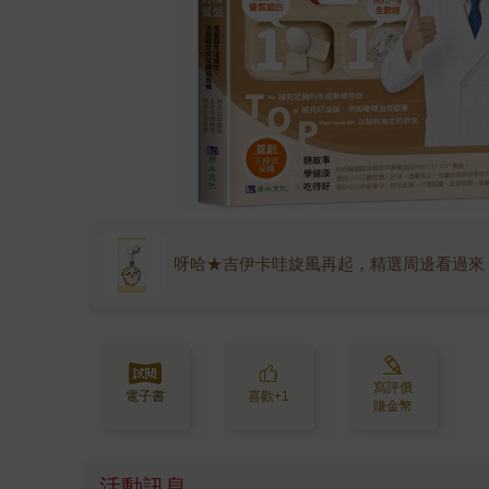
呀哈★吉伊卡哇旋風再起，精選周邊看過來
寫評價
電子書
喜歡+1
賺金幣
活動訊息