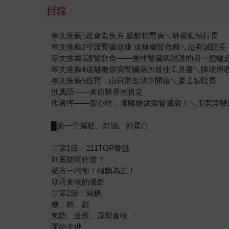
目錄
專文推薦1蔬食為良方 緩解糖腎病＼林俊龍執行長
專文推薦2守護腎臓健康 遠離糖腎危機＼趙有誠院長
專文推薦3護腎飲食——慢性腎臓病照護的另一把鑰
專文推薦4遠離糖尿病腎臟病的最佳工具書＼陳靖博
專文推薦5護腎，由日常生活中開始＼廖上智院長
推薦語——來自醫界的肯定
作者序——安心吃，遠離糖尿病腎臟病！＼王奕淳醫
█第一章減糖、好油、好蛋白
◎第1節：211TOP餐盤
到底能吃什麼？
祕方一均衡！植物為主！
發現食物的優點
◎第2節：減糖
糖、精、甜
無糖、全穀、原型食物
開始去做