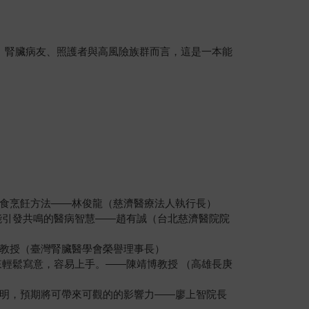
、腎臟病友、照護者與高風險族群而言，這是一本能
食烹飪方法——林俊龍（慈濟醫療法人執行長）
能引發共鳴的醫病智慧——趙有誠（台北慈濟醫院院
教授（臺灣腎臟醫學會榮譽理事長）
輕鬆寫意，容易上手。——陳靖博教授 （高雄長庚
明，預期將可帶來可觀的的影響力——廖上智院長