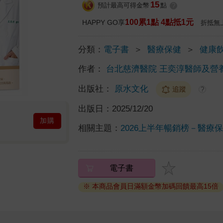
15
預計最高可得金幣
點
?
100累1點 4點抵1元
HAPPY GO享
折抵無
分類：
電子書
＞
醫療保健
＞
健康
作者：
台北慈濟醫院 王奕淳醫師及營
出版社：
原水文化
追蹤
?
出版日：
2025/12/20
加購
相關主題：
2026上半年暢銷榜－醫療保健
電子書
※ 本商品會員日滿額金幣加碼回饋最高15倍