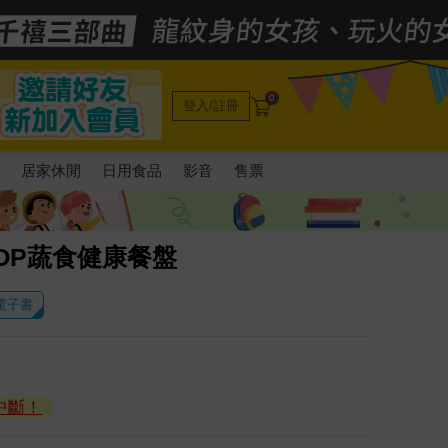
0
登入/註冊
電
居家休閒
日用食品
影音
售票
OP蔬食健康餐盤
 電子書
中斷！