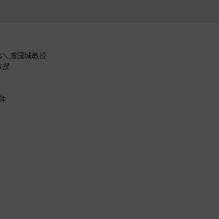
匙＼盧國城教授
教授
師