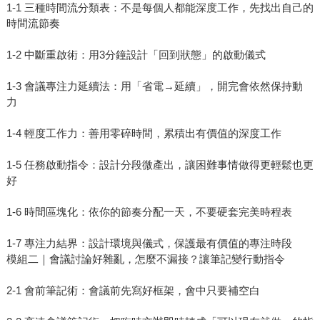
1-1 三種時間流分類表：不是每個人都能深度工作，先找出自己的
時間流節奏
1-2 中斷重啟術：用3分鐘設計「回到狀態」的啟動儀式
1-3 會議專注力延續法：用「省電→延續」，開完會依然保持動
力
1-4 輕度工作力：善用零碎時間，累積出有價值的深度工作
1-5 任務啟動指令：設計分段微產出，讓困難事情做得更輕鬆也更
好
1-6 時間區塊化：依你的節奏分配一天，不要硬套完美時程表
1-7 專注力結界：設計環境與儀式，保護最有價值的專注時段
模組二｜會議討論好雜亂，怎麼不漏接？讓筆記變行動指令
2-1 會前筆記術：會議前先寫好框架，會中只要補空白