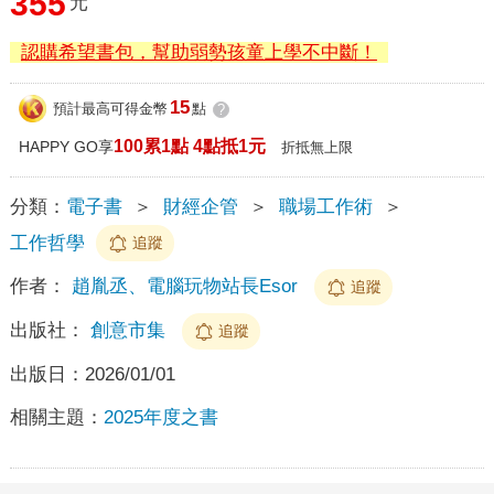
355
元
認購希望書包，幫助弱勢孩童上學不中斷！
15
預計最高可得金幣
點
?
100累1點 4點抵1元
HAPPY GO享
折抵無上限
分類：
電子書
＞
財經企管
＞
職場工作術
＞
工作哲學
追蹤
作者：
趙胤丞、電腦玩物站長Esor
追蹤
出版社：
創意市集
追蹤
出版日：
2026/01/01
相關主題：
2025年度之書