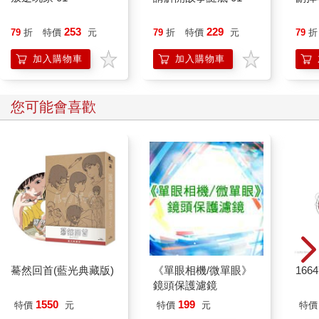
253
229
79
折
特價
元
79
折
特價
元
79
折
加入購物車
加入購物車
您可能會喜歡
驀然回首(藍光典藏版)
《單眼相機/微單眼》
166
鏡頭保護濾鏡
1550
199
特價
元
特價
元
特價