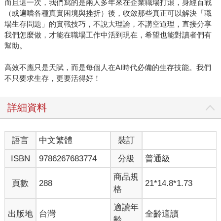
而且這一次，我們寫的是兩人多年來在企業職場打滾，身經百戰
（或遍嚐各種真實困境與挫折）後，收斂那些真正可以解決「職
場生存問題」的實戰技巧，不說大理論，不講空道理，直接分享
我們怎麼做，才能在職場工作中活到現在，希望也能對讀者們有
幫助。
高效不應只是天賦，而是每個人在AI時代必備的生存技能。我們
不只要求生存，更要活得好！
詳細資料
語言
中文繁體
裝訂
ISBN
9786267683774
分級
普通級
商品規
頁數
288
21*14.8*1.73
格
適讀年
出版地
台灣
全齡適讀
齡