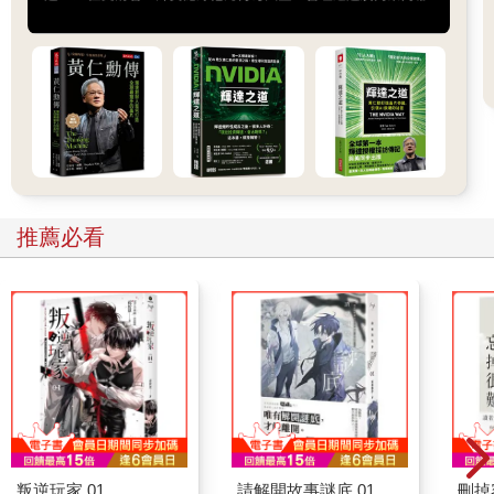
推薦必看
叛逆玩家 01
請解開故事謎底 01
刪掉