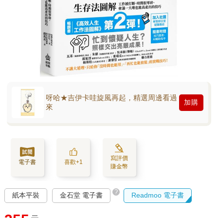
呀哈★吉伊卡哇旋風再起，精選周邊看過
加購
來
寫評價
電子書
喜歡+1
賺金幣
?
紙本平裝
金石堂 電子書
Readmoo 電子書