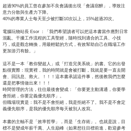
超過90%的員工曾在參加不良會議後出現「會議宿醉」，導致注
意力分散與生產力下降。
40%的專業人士每天至少被打斷10次以上，15%超過20次。
電腦玩物站長 Esor ：「我們希望讀者可以把這本書當作應對日常
混亂、干擾工作流程的工具聖經，隨時找到適合的工具、小技
巧，或是觀念轉換，用最輕鬆的方式，有效幫助自己在職場工作
更加游刃有餘。」
這不是一本「教你變超人」或「打造完美系統」的書。它的出發
點很實際：現實裡，我的時間就是會被打斷，我就是要一直去開
會、回訊息、救火。！！！這本書承認這件事，然後教我們怎麼
還是把事情做出來！！！
時間管理的方法，往往最後會變成：「你要更主動溝通，你要學
會拒絕，你要定義優先順序」。
但職場現實是：我不是不會拒絕，我是拒絕不了。我不是不會定
義優先順序，是我的優先順序每天被別人改寫。
本書的主軸不是「效率哲學」，而是「生存術」。也就是說，目
標不是變成年薪千萬、人生巔峰（如果想往目標前進，歡迎參考