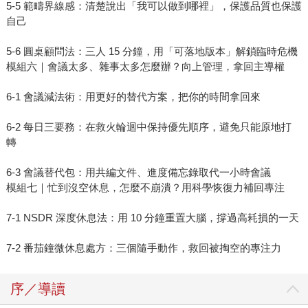
5-5 範疇界線感：清楚說出「我可以做到哪裡」，保護品質也保護
自己
5-6 圓桌顧問法：三人 15 分鐘，用「可落地版本」解鎖臨時危機
模組六｜會議太多、雜事太多怎麼辦？向上管理，拿回主導權
6-1 會議減法術：用更好的替代方案，把你的時間拿回來
6-2 每日三要務：在救火輪迴中保持優先順序，避免只能原地打
轉
6-3 會議替代包：用共編文件、進度備忘錄取代一小時會議
模組七｜忙到沒空休息，怎麼不崩潰？用科學恢復力補回專注
7-1 NSDR 深度休息法：用 10 分鐘重置大腦，撐過高耗損的一天
7-2 番茄鐘微休息處方：三個隨手動作，救回被掏空的專注力
序／導讀