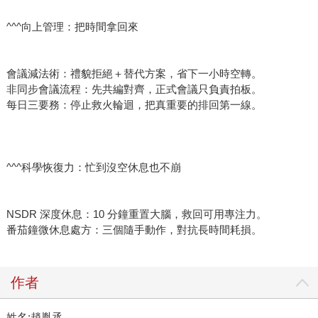
^^^向上管理：把時間拿回來
會議減法術：禮貌拒絕＋替代方案，省下一小時空轉。
非同步會議流程：先共編對齊，正式會議只負責拍板。
每日三要務：停止救火輪迴，把真重要的排回第一線。
^^^科學恢復力：忙到沒空休息也不崩
NSDR 深度休息：10 分鐘重置大腦，救回可用專注力。
番茄鐘微休息處方：三個隨手動作，對抗長時間耗損。
作者
姓名:趙胤丞