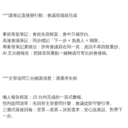
^^^讓筆記直接變行動：會議現場就完成
事前骨架筆記：會前先寫框架，會中只補空白。
高速會議筆記：同步標記「下一步 × 負責人 × 期限」。
專案母筆記累積法：所有會議寫在同一頁，資訊不再四散重抄。
AI 五分鐘報告：把錄音與重點一鍵轉成可寄出的會後稿。
^^^主管追問三分鐘講清楚：溝通求生術
懶人報告框架：15 分內完成的一頁式彙報。
預判提問清單：先回答主管要問什麼，會議從防守變引導。
三層式落後回報：背景→差異→決策需求，安心說真話、對齊下
一步。