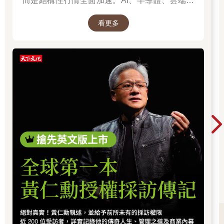
而是結構性行情全面加速。AI、半導體、雲端運
算與高階製造，正成為資金長期追逐的主軸，推
看更多
動全球科技基礎建設持續升級。尤其台灣憑藉晶
片製造與AI供應鏈核心地位，正站在這波成長浪
潮的關鍵樞紐上。而在這場浪潮中，有一個名字
你不得不認識：黃仁勳（NVIDIA），他正在定義
AI算力時代的規則，而台積電則是全球晶片製造
的核心引擎。從AI晶片、資料中心到記憶體與伺
服器，整條產業鏈正在被重新定價，帶動企業獲
利與出口預期同步上修。這不只是股市行情，而
是一次世界趨勢的重組：AI正在重寫產業分工，
也正在改變資本流向與全球經濟結構。