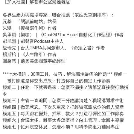
【加入社團】解答辦公室疑難雜症
各界生產力與職場專家，聯合推薦（依姓氏筆劃排序）：
瓦基｜「閱讀前哨站」站長
朱騏｜《復盤寫作術》作者
吳承穎（樂咖）｜《ChatGPT x Excel 自動化工作聖經》作者
郝旭烈｜郝聲音Podcast主持人
愛瑞克｜台大TMBA共同創辦人、《命定之書》作者
楊斯棓｜《人生路引》作者
謝馨慧｜前奧美集團董事總經理
***七大模組，30個工具、技巧，解決職場最痛的問題*** 模組一
｜被打斷還是得交出成果：打造你自己的穩定工作節奏
模組二｜任務一下就丟過來，怎麼不漏接？讓筆記直接變行動指
令
模組三｜主管一直追問，怎麼三分鐘講清楚？職場溝通求生術
模組四｜做完就忘、下次又重來？把經驗沉澱成你的個人資產
模組五｜每天都在變卦、插單、救火？打造可彈性的工作節奏
模組六｜會議太多、雜事太多怎麼擋？向上管理，拿回主導權
模組七｜忙到沒空休息，怎麼不崩？用科學恢復力補回專注