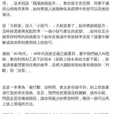
理」，這本則談「職場效能提升」。教你當主管交辦、同事干擾
排山倒海而來時，如何將個人效能轉化為群體中依然可以高效的
做法。
從「大框架」深入「小技巧」：大框架會了，如何將效能提升，
這時候需要將焦點對準「一個小技巧產生的改變」，如何在五分
鐘零碎時間內持續產出？如何在會議中有效精準決策？讓書中圖
解成為你即刻應用得上的技巧。
擁抱「AI 時代」：AI年代高效定義已被重寫，書中我們融入AI思
維，教你利用AI工具下好指令（並附上指令表給大家下載），加
速讀者處理繁瑣任務的效率，並將大腦餘裕留給最有價值的「判
斷」與「決策」。
這是一本專為「被打斷、沒時間、會太多但做不到」的上班族量
身打造的求生指南。並且，我們依然透過流程圖解、操作示範、
問題反思等幾個階段，讓你用最少的學習時間，獲得一個可以馬
上派上用場的方法。