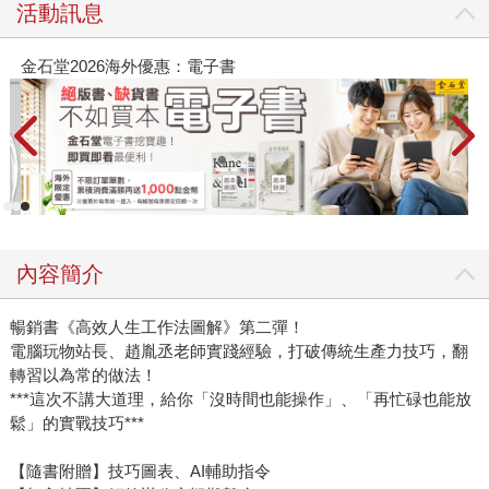
活動訊息
春光ｘ奇幻基地｜全書系展
2
內容簡介
暢銷書《高效人生工作法圖解》第二彈！
電腦玩物站長、趙胤丞老師實踐經驗，打破傳統生產力技巧，翻
轉習以為常的做法！
***這次不講大道理，給你「沒時間也能操作」、「再忙碌也能放
鬆」的實戰技巧***
【隨書附贈】技巧圖表、AI輔助指令