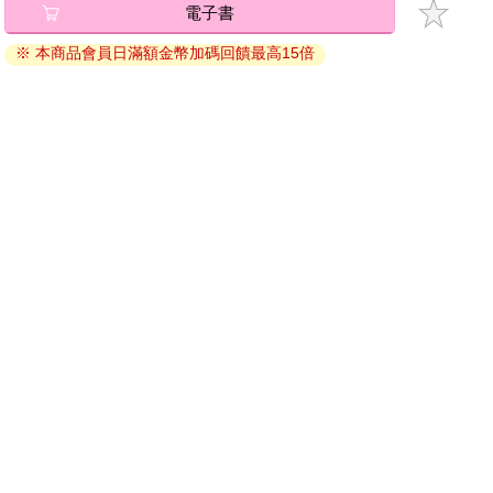
電子書
退換貨須知：
※ 本商品會員日滿額金幣加碼回饋最高15倍
因版權保護，您在金石堂所購買的電子書僅能以金石堂專屬
的閱讀軟體開啟閱讀，無法以其他閱讀器或直接下載檔案。
依據「消費者保護法」第19條及行政院消費者保護處公告之
「通訊交易解除權合理例外情事適用準則」，非以有形媒介
提供之數位內容或一經提供即為完成之線上服務，經消費者
事先同意始提供。（如：電子書、電子雜誌、下載版軟體、
虛擬商品…等），
不受「網購服務需提供七日鑑賞期」的限
制
。為維護您的權益，建議您先使用「試閱」功能後再付款
購買。