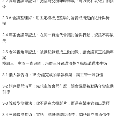
2-2 高速會議筆記術：把臨時交辦即時轉成「可以現在就做」的指
令
2-3 AI會議整理術：用固定模板把整場討論變成清楚的紀錄與待
辦
2-4 專案會議筆記法：在同一頁迭代會議討論與行動，資訊不再散
失
2-5 老闆視角筆記法：被動紀錄變成主動指派，讓會議真正推動專
案
模組三｜主管一直追問，怎麼三分鐘講清楚？職場溝通求生術
3-1 懶人報告術：15 分鐘完成的彙報框架，讓主管一聽就懂
3-2 預判提問清單：先想主管會問什麼，讓會議從被動防守變主動
引導
3-3 說服型簡報法：你不是在念投影片，而是在帶主管做出選擇
3-4 三步驟簡答術：電話、簡訊也能說清楚，30秒建立溝通信任