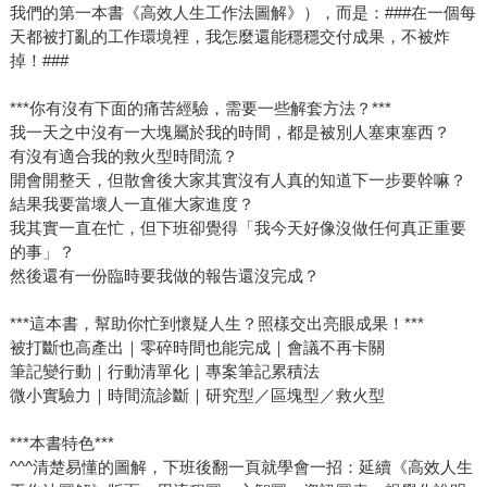
我們的第一本書《高效人生工作法圖解》），而是：###在一個每
天都被打亂的工作環境裡，我怎麼還能穩穩交付成果，不被炸
掉！###
***你有沒有下面的痛苦經驗，需要一些解套方法？***
我一天之中沒有一大塊屬於我的時間，都是被別人塞東塞西？
有沒有適合我的救火型時間流？
開會開整天，但散會後大家其實沒有人真的知道下一步要幹嘛？
結果我要當壞人一直催大家進度？
我其實一直在忙，但下班卻覺得「我今天好像沒做任何真正重要
的事」？
然後還有一份臨時要我做的報告還沒完成？
***這本書，幫助你忙到懷疑人生？照樣交出亮眼成果！***
被打斷也高產出｜零碎時間也能完成｜會議不再卡關
筆記變行動｜行動清單化｜專案筆記累積法
微小實驗力｜時間流診斷｜研究型／區塊型／救火型
***本書特色***
^^^清楚易懂的圖解，下班後翻一頁就學會一招：延續《高效人生