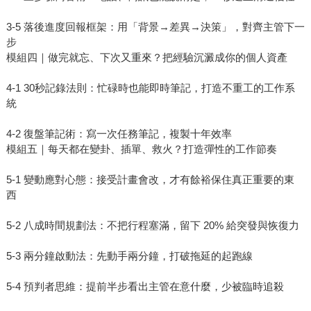
3-5 落後進度回報框架：用「背景→差異→決策」，對齊主管下一
步
模組四｜做完就忘、下次又重來？把經驗沉澱成你的個人資產
4-1 30秒記錄法則：忙碌時也能即時筆記，打造不重工的工作系
統
4-2 復盤筆記術：寫一次任務筆記，複製十年效率
模組五｜每天都在變卦、插單、救火？打造彈性的工作節奏
5-1 變動應對心態：接受計畫會改，才有餘裕保住真正重要的東
西
5-2 八成時間規劃法：不把行程塞滿，留下 20% 給突發與恢復力
5-3 兩分鐘啟動法：先動手兩分鐘，打破拖延的起跑線
5-4 預判者思維：提前半步看出主管在意什麼，少被臨時追殺