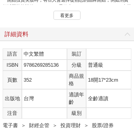
領域耳熟能詳的Starbucks（星巴克）、Nike、McDonald's（麥當
勞），或科技領域的輝達、Apple、Tesla（特斯拉）、Google、
看更多
Facebook和IG的母公司Meta、Adobe、Uber等。然而2022年9月
到2025年8月的3年期間，這些公司的報酬率差異巨大。
上述期間美股主要兩大指數S&P 500（標普500）指數與Nasdaq
詳細資料
100（那斯達克100）指數的報酬率分別為72%與96%，這10家知
名公司中，只有4家報酬率優於指數，分別為輝達的1,127%、
Meta的354%、Uber的224%及Google的98%。報酬率最低的3家
語言
中文繁體
裝訂
公司分別是Starbucks的11%、Adobe的負4%和Nike的負23%。同
ISBN
9786269285136
分級
普通級
樣投資3年、都是知名的國際級企業，選錯投資標的仍會讓人暗自
垂淚。
商品規
從身邊熟悉的品牌開始考慮投資方向並沒錯，但如果沒有一套有
頁數
352
18開17*23cm
格
效的評估邏輯，到了美股選股一樣如同大海撈針，不清楚公司未
來的營收與獲利成長性，不了解合理價值，投資後不清楚如何管
適讀年
出版地
台灣
全齡適讀
理持股，在全球最好的股票市場也不容易取得好的成績。
齡
剛開始入門投資美股時，沒有時間大量篩選投資標的經驗，建議
先以指數ETF為主，將主動選股的目標限制在標普 500、那斯達
注音
級別
克100指數成份股內，這些企業已經通過一定標準的篩選程序，為
美股市場最具標誌性的公司。
電子書
＞
財經企管
＞
投資理財
＞
股票/證券
即使限制在指數成份股內，也不能無腦選擇，以2025年為例，截