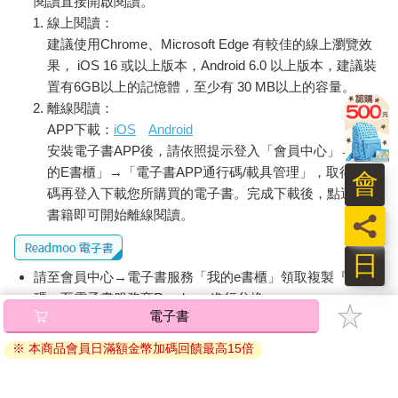
閱讀直接開啟閱讀。
此外，投資經理還需要關注宏觀經濟的變化，例如2000年網路泡
線上閱讀：
沫、2008年金融海嘯期間，所有創投公司的首要任務都是幫助被
建議使用Chrome、Microsoft Edge 有較佳的線上瀏覽效
投資公司削減支出、度過資本寒冬，因為尚未獲利的公司，現金
果， iOS 16 或以上版本，Android 6.0 以上版本，建議裝
流比一切都重要，觀念同樣適用於投資美股上市中未獲利的公
置有6GB以上的記憶體，至少有 30 MB以上的容量。
司。
離線閱讀：
對一般投資人而言，投資後管理工作包含：
APP下載：
iOS
Android
 持續追蹤公司表現，了解公司基本面、發展前景。
安裝電子書APP後，請依照提示登入「會員中心」→「我
 當股價持續下跌時，分析原因、估值，判斷是否加碼布局或繼
續持有，或者投資邏輯改變，應減碼甚至清倉。
的E書櫃」→「電子書APP通行碼/載具管理」，取得通行
會
 關注整體產業發展趨勢、賽道競爭格局、市場需求，以及競爭
碼再登入下載您所購買的電子書。完成下載後，點選任一
同業發展。
書籍即可開始離線閱讀。
員
 關注宏觀經濟狀態，股市出現大趨勢轉折、進入熊市時，決定
是否減碼避險，以及減碼的幅度。
日
因此投資後管理工作需要花費相當的時間，才能建立足夠的心理
請至會員中心→電子書服務「我的e書櫃」領取複製『兌換
護城河，降低股價波動的影響，堅持中長期投資。因此，投資持
碼』至電子書服務商Readmoo進行兌換。
有不同公司的數目決定了投資後管理工作的負荷與品質。
電子書
股票市場的投資風險分為兩類：
退換貨須知：
 系統風險：發生時幾乎所有股票都難以倖免，例如2000年網路
※ 本商品會員日滿額金幣加碼回饋最高15倍
因版權保護，您在金石堂所購買的電子書僅能以金石堂專屬
泡沫、2008年金融海嘯。
的閱讀軟體開啟閱讀，無法以其他閱讀器或直接下載檔案。
 非系統性風險：與投資組合分散程度、是否橫跨不同行業有
依據「消費者保護法」第19條及行政院消費者保護處公告之