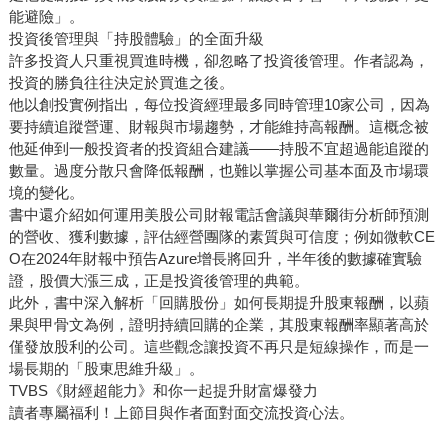
能避險」。
投資後管理與「持股體驗」的全面升級
許多投資人只重視買進時機，卻忽略了投資後管理。作者認為，
投資的勝負往往決定於買進之後。
他以創投實例指出，每位投資經理最多同時管理10家公司，因為
要持續追蹤營運、財報與市場趨勢，才能維持高報酬。這概念被
他延伸到一般投資者的投資組合建議——持股不宜超過能追蹤的
數量。過度分散只會降低報酬，也難以掌握公司基本面及市場環
境的變化。
書中還介紹如何運用美股公司財報電話會議與華爾街分析師預測
的營收、獲利數據，評估經營團隊的素質與可信度；例如微軟CE
O在2024年財報中預告Azure增長將回升，半年後的數據確實驗
證，股價大漲三成，正是投資後管理的典範。
此外，書中深入解析「回購股份」如何長期提升股東報酬，以蘋
果與甲骨文為例，證明持續回購的企業，其股東報酬率顯著高於
僅發放股利的公司。這些觀念讓投資不再只是短線操作，而是一
場長期的「股東思維升級」。
TVBS《財經超能力》和你一起提升財富爆發力
讀者專屬福利！上節目與作者面對面交流投資心法。