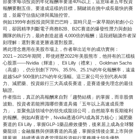
部要求每項投資的年化報酬率要達40%以上，這意味著五年投資
報酬要翻五倍。要達成這樣的目標，關鍵就在挑中成長最快的賽
道，並嚴守估值紀律與風險控管。
例如1999年創投投資阿里巴巴時，當時只是一家早期的初創小公
司，卻因精準判斷電子商務B2B、B2C賽道的爆發性潛力與創始
團隊的執行力，最終創造超過 4,000倍的報酬；這段經驗讓作者深
刻理解：選對賽道更勝過選對股票。
將此理念應用在美股市場上，作者舉出近年的成功實例：
2021～2025年期間，即使經歷2022年美股熊市，他持有的三檔核
心股票——Nvidia（輝達）、Eli Lilly（禮來）、Goldman Sachs
（高盛），仍分別創下70%、35.5%、25.1%的年化報酬率，遠遠
超越S&P 500僅約12%的年化漲幅。這三家公司分別代表AI算
力、減肥藥、投資銀行三大高成長賽道，是賽道優先理念的最佳
驗證。
作者指出，真正的高報酬來自對「趨勢結構」的掌握，而非股價
波動。投資者若能辨識哪些賽道具備「五年以上高速成長潛
力」，並聚焦該領域中的領先或龍頭公司，自然能享有長期複利
的報酬。例如AI賽道中，Nvidia透過GPU成為算力核心；減肥藥
賽道的 Eli Lilly，掌握GLP-1藥品療效優勢，後來居上成為全球醫
藥龍頭；金融服務與併購賽道的高盛，掌握疫情後企業上市與併
購風潮，持續透過資產管理與投資銀行業務擴大領先優勢。