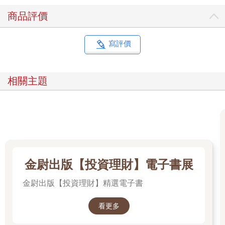
至9月底，標普500指數成份股報酬率超越指數表現的有199家，
商品評價
那斯達克100指數成份股則為40家。
根據統計，平均每年報酬率超過標普500指數報酬率的成份股為
239家，大多數時間都超過200家，股價中長期反應基本面，選股
寫評價
的關鍵在於獲利成長性及合理的估值。
篩選投資標的的方式可以選擇「由下而上」，或者「由上而
下」。由下而上的選股方式，可利用Finviz、Koyfin等網站提供的
相關主題
免費篩選工具，設定條件找到獲利、營收成長性高、財務表現佳
的公司，再進一步了解公司所處的產業發展前景。
透過篩選工具選股的缺點是找到的潛在投資標的彼此間可能缺乏
關聯性，每研究一家公司都代表需要了解一個產業，對有正職工
作、時間、精力都有限的投資人增加了分析的難度。
相對於篩選工具由下而上的選股方式，「賽道優先」的選股邏輯
是「由上而下」，先找到高成長產業後，以一定的標準確認其中
具備高成長性、高競爭壁壘、獲利高的優質賽道，再選擇賽道中
金尉出版【投資理財】電子書展
的領先公司作為投資的潛在標的。
金尉出版【投資理財】精選電子書
同一產業中，不同賽道間的公司可能為上下游，或者業務上彼此
為合作關係，投入時間研究的成果具有相關性，能產生綜效，容
易累積對同一產業的知識，對後續追蹤產業及公司發展的投資後
看更多
管理工作有事半功倍的效益。