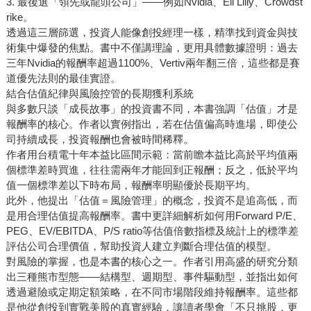
3. 最後選「領先或龍頭公司」——例如Nvidia、Eli Lilly、Crowdst
rike。
透過這三層篩選，投資人能像創投經理一樣，精準找到資金與技
術集中爆發的焦點。書中不僅講理論，更用具體數據證明：過去
三年Nvidia的報酬率超過1100%、Vertiv兩年翻三倍，這些都是賽
道優先法則的最佳實證。
結合估值紀律與風險控管的長期獲利系統
與多數只談「成長故事」的投資書不同，本書強調「估值」才是
報酬率的核心。作者以實例指出，若在估值偏高時進場，即使公
司持續成長，投資報酬也會被時間稀釋。
作者用台積電十年本益比區間示範：當前瞻本益比高於平均值兩
個標準差時買進，往往需兩年才能回到正報酬；反之，低於平均
值一個標準差以下時布局，報酬率明顯優於長期平均。
此外，他提出「估值＝風險管理」的概念，投資不是追高低，而
是用合理估值提高報酬率。書中更詳細解析如何用Forward P/E、
PEG、EV/EBITDA、P/S ratio等估值倍數指標及統計上的標準差
評估公司合理價值，幫助投資人建立判斷合理估值的模型。
對風險的掌握，也是本書的核心之一。作者引用高盛的研究分類
出三種熊市型態——結構型、週期型、事件驅動型，並指出如何
透過避險或定期定額策略，在不同市場階段維持報酬率。這些都
是他從創投到實戰美股的真實經驗，讓讀者學會「不只挑股，更