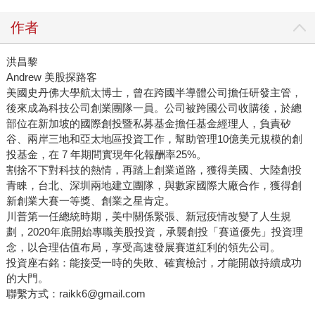
作者
洪昌黎
Andrew 美股探路客
美國史丹佛大學航太博士，曾在跨國半導體公司擔任研發主管，
後來成為科技公司創業團隊一員。公司被跨國公司收購後，於總
部位在新加坡的國際創投暨私募基金擔任基金經理人，負責矽
谷、兩岸三地和亞太地區投資工作，幫助管理10億美元規模的創
投基金，在 7 年期間實現年化報酬率25%。
割捨不下對科技的熱情，再踏上創業道路，獲得美國、大陸創投
青睞，台北、深圳兩地建立團隊，與數家國際大廠合作，獲得創
新創業大賽一等獎、創業之星肯定。
川普第一任總統時期，美中關係緊張、新冠疫情改變了人生規
劃，2020年底開始專職美股投資，承襲創投「賽道優先」投資理
念，以合理估值布局，享受高速發展賽道紅利的領先公司。
投資座右銘：能接受一時的失敗、確實檢討，才能開啟持續成功
的大門。
聯繫方式：raikk6@gmail.com