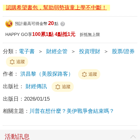
認購希望書包，幫助弱勢孩童上學不中斷！
20
預計最高可得金幣
點
?
100累1點 4點抵1元
HAPPY GO享
折抵無上限
分類：
電子書
＞
財經企管
＞
投資理財
＞
股票/證券
追蹤
作者：
洪昌黎（美股探路客）
追蹤
出版社：
財經傳訊
追蹤
出版日：
2026/01/15
相關主題：
川普在想什麼？美伊戰爭會結束嗎？
活動訊息