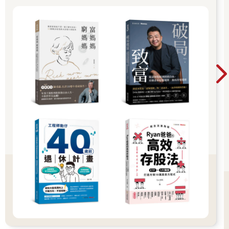
例如在AI浪潮中，高成長的賽道包含提供算力的GPU、提高數據
傳輸頻寬和減低能耗的光通訊、數據中心電力供應設備、液冷散
熱、雲端運算數據中心算力服務以及AI應用軟體平台等，各個賽
道間有高度的關聯性。
例如輝達積極推動的共封裝光學（Co-Packaged Optics, CPO）
中，光通訊領域領先的Lumentum、Coherent都是其重要供應商，
數據中心散熱管理龍頭Vertiv是輝達提供AI工廠參考設計的合作夥
伴，雲端運算的Microsoft、Amazon、Alphabet（Google）、
Oracle（甲骨文）等都是輝達的大客戶，花費時間研究這些公司
的成果，彼此相互關聯性高，容易透過這些關聯性進行投資布
局、掌握更完整的AI產業發展動態。
賽道優先的選股邏輯能幫助建立回答「可以買哪支股票？」問題
的能力，克服大海撈針的困難，提高投資後管理的效益。
 做好資金配置，避免承擔過度風險
許多剛進入美股領域的投資人會選擇熱門股投資，熱門股可能是
股價上漲速度快、討論度高的股票，如果這些公司沒有像樣的營
收、轉虧為盈的時機還不確定，可能處於追逐高報酬、承擔了過
多風險的過程。
過去任職的創投公司，投資資金配置在兩種階段的新創公司：
 早期發展階段：產品或服務可能尚未完全商業化，發展不確定
性、投資風險都高，佔比約20%～25%。