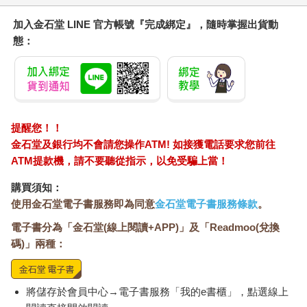
的新創公司外，每家新創的初始最低投資金額為500萬美元，最低
投資金額與投資經理能夠管理好被投資公司息息相關。
加入金石堂 LINE 官方帳號『完成綁定』，隨時掌握出貨動
10億美元以每家500萬美元投資金額計算，加上後續的追加投資，
態：
約共投資150～200家公司。20位投資經理除了要持續評估新的投
資機會外，最多平均同時需要管理7～10家被投資公司，負荷並不
輕。
在創投時才深刻體會投資後的管理工作，對投資績效與篩選投資
標的同等重要，投資後管理工作相當多元，包含：
 參與董事會、定期會議，追蹤公司營運進度。
提醒您！！
 適時提供產業資源、協助制定發展策略。
金石堂及銀行均不會請您操作ATM! 如接獲電話要求您前往
 持續掌握賽道內競爭同業、產業上下游狀態。
ATM提款機，請不要聽從指示，以免受騙上當！
一般上市公司投資人無需也沒有機會參與前兩項工作，但第三項
是一般投資人提高報酬率必要的功課。
購買須知：
上述三項工作的目的，除了在協助被投資公司外，還能挖掘新的
使用金石堂電子書服務即為同意
金石堂電子書服務條款
。
投資機會。創投基金經理每季必須撰寫被投資公司的追蹤報告，
電子書分為「金石堂(線上閱讀+APP)」及「Readmoo(兌換
供內部檢討，並提供給投資基金的機構法人，以便了解被投資公
司的發展現況。
碼)」兩種：
當被投資公司上市前，負責的投資經理需要決定是否提前出脫持
股給專門投資上市前股權的其他創投基金，或者等到上市閉鎖期
過後再決定出脫時機，又或者在公司上市前將股權轉到集團的私
將儲存於會員中心→電子書服務「我的e書櫃」，點選線上
募基金或上市控股公司繼續持有。