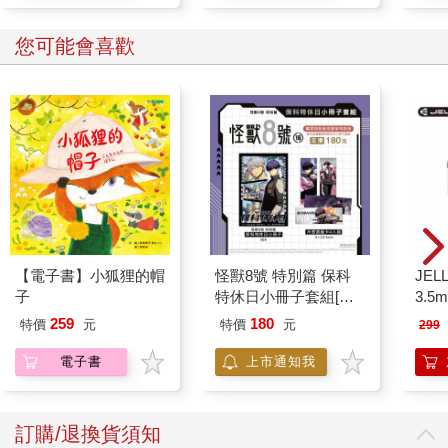
雖然追求高報酬率，但對高風險的早期階段公司的資金配置比重
有嚴格的控制。
您可能會喜歡
美股與台股不同，在Nasdaq（那斯達克）交易所掛牌上市並沒有
營收、獲利的要求，因此上市公司中，也有許多雖然可能深具發
展潛力、想像空間，但處於發展早期、沒有實質營收的公司。
例如2025年時模組化核能發電設備的Oklo、量子運算的IonQ、D-
Wave、固態鋰電池的QuantumScape等，或許未來有不錯的前
景，但真正能產生足夠營收達到轉虧為盈的時間不確定性仍高，
公司發展過程如果遭遇宏觀經濟逆風、行業發生變化，都可能產
生重大影響。
此外，美股沒有漲跌幅的限制，未獲利公司波動性大，一天暴
漲、暴跌數十個百分比並不罕見，因此對於3年內還無法轉虧為盈
【電子書】小狐狸的帽
怪獸8號 特別篇 保科
JEL
的早期階段公司，建議單一公司持股控制在5%之下、整體不要超
子
特休日小冊子套組[限
3.
過20%的比重，以避免過度追求高報酬承擔了過度的風險。
加購]
式耳機
 過度分散投資難以有效管理
259
180
特價
元
特價
元
299
當年公司管理10億美元規模的創投基金，其資金主要來自歐美退
電子書
上市通知我
休基金、母基金（fund of funds，以投資其他投資機構為目標的大
型機構，例如主權基金、保險公司、投資銀行等）以及新加坡政
府。
投資地區涵蓋美國、以色列、兩岸三地及東南亞。除了早期階段
訂購/退換貨須知