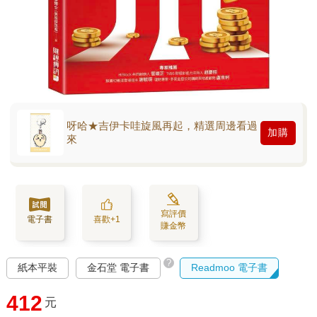
呀哈★吉伊卡哇旋風再起，精選周邊看過
加購
來
寫評價
電子書
喜歡+1
賺金幣
?
紙本平裝
金石堂 電子書
Readmoo 電子書
412
元