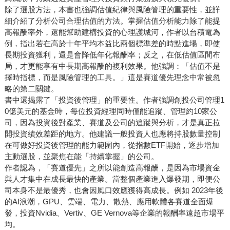
除了選股方法，本書也強調估值紀律與風險管理的重要性，並詳
細介紹了分析公司合理估值的方法。掌握估值分析能力除了能提
高報酬率外，還能幫助建構投資的心理護城河，作者以台積電為
例，指出若在高於十年平均本益比兩個標準差的時點進場，即使
長期投資獲利，還是會降低年化報酬率；反之，在低估值區間布
局，才更能享有中長期高報酬的複利效果。他強調：「估值不是
擇時指標，而是風險管理的工具。」這是賽道優先理念中常被忽
略的第二關鍵。
書中還揭露了「投資後管理」的重要性。作者強調創投公司管理1
0億美元的基金時，每位投資經理同時僅能追蹤、管理約10家公
司，因為投資後對產業、賽道及公司的追蹤與分析，才是真正拉
開投資績效差距的地方。他建議一般投資人也應將持股數量控制
在可做好投資後管理的能力範圍內，從指數ETF開始，逐步增加
主動選股，並聚焦在能「持續掌握」的公司。
作者認為，「賽道優先」之所以能創造高報酬，是因為市場資金
與人才集中在成長最快的產業。當整個產業進入爆發期，即便公
司本身不是最優秀，也會因風口效應獲得高成長。例如 2023年後
的AI浪潮，GPU、雲端、電力、散熱、應用軟體各賽道全面爆
發，投資Nvidia、Vertiv、GE Vernova等企業的報酬率遠超市場平
均。