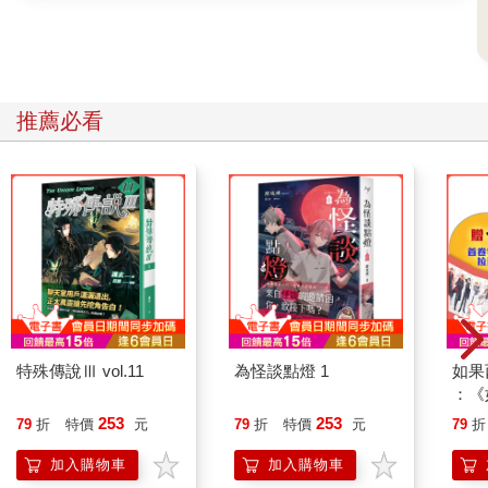
 高速擴張階段：具明確成長動能與商業模式，佔比約75%～
80%。
無論投資哪一階段的公司，公司都要求40%的年化報酬率，平均
持有時間約5年。由於風險考量，絕不會一開始就重壓單一公司，
若投資後公司發展快速、價值快速攀升，自然會佔整體倉位更高
推薦必看
的比重。
被投資公司表現符合、甚至超越預期但計劃募資時，也只有在合
理估值條件下才會追加投資，不過仍須滿足內部報酬率註140%的
要求。
註1：內部報酬率（Internal Rate of Return, IRR）是投資期間增加
投資也能計算年化報酬率的方式。
如果在估值偏高情況下增加投資，即使中長期持有，仍可能降低
投資報酬率，遵守簡單、嚴謹的投資紀律，才能持續達成高報酬
率。
舉例來說，如果以每股100美元的合理價格買進A公司股票，3年
特殊傳說Ⅲ vol.11
為怪談點燈 1
如果
後每股漲到200美元，此時的投資報酬率為100%、3年的年化報酬
：《
率是26%。但如果買入價格是120美元，同樣時間漲到200美元的
喵》
253
253
79
折
特價
元
79
折
特價
元
79
折
年化報酬率則只有18.6%。
【首
創投有專業的投資經理，於投資前必經過嚴謹的調研，但即使如
加入購物車
加入購物車
此，投資新創公司的成功率也只有約20%。之前任職的創投公司