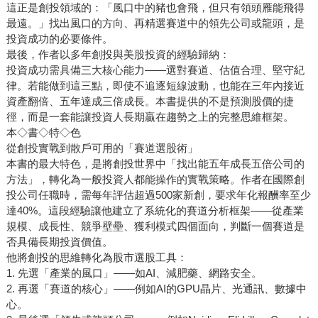
這正是創投領域的：「風口中的豬也會飛，但只有領頭雁能飛得
最遠。」找出風口的方向、再精選賽道中的領先公司或龍頭，是
投資成功的必要條件。
最後，作者以多年創投與美股投資的經驗歸納：
投資成功需具備三大核心能力——選對賽道、估值合理、堅守紀
律。若能做到這三點，即使不追逐短線波動，也能在三年內接近
資產翻倍、五年達成三倍成長。本書提供的不是預測股價的捷
徑，而是一套能讓投資人長期贏在趨勢之上的完整思維框架。
本◇書◇特◇色
從創投實戰到散戶可用的「賽道選股術」
本書的最大特色，是將創投世界中「找出能五年成長五倍公司的
方法」，轉化為一般投資人都能操作的實戰策略。作者在國際創
投公司任職時，需每年評估超過500家新創，要求年化報酬率至少
達40%。這段經驗讓他建立了系統化的賽道分析框架——從產業
規模、成長性、競爭壁壘、獲利模式四個面向，判斷一個賽道是
否具備長期投資價值。
他將創投的思維轉化為股市選股工具：
1. 先選「產業的風口」——如AI、減肥藥、網路安全。
2. 再選「賽道的核心」——例如AI的GPU晶片、光通訊、數據中
心。