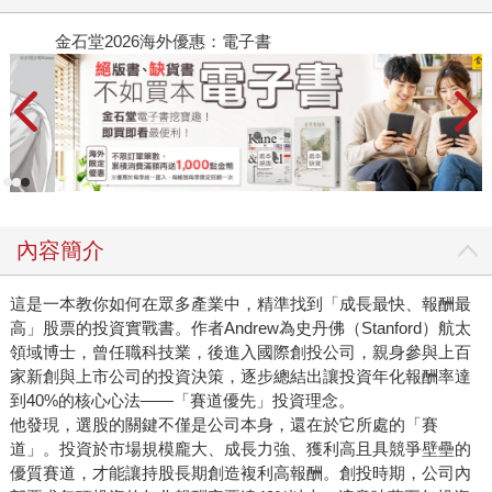
金石堂2026海外優惠：電子書
內容簡介
這是一本教你如何在眾多產業中，精準找到「成長最快、報酬最
高」股票的投資實戰書。作者Andrew為史丹佛（Stanford）航太
領域博士，曾任職科技業，後進入國際創投公司，親身參與上百
家新創與上市公司的投資決策，逐步總結出讓投資年化報酬率達
到40%的核心心法——「賽道優先」投資理念。
他發現，選股的關鍵不僅是公司本身，還在於它所處的「賽
道」。投資於市場規模龐大、成長力強、獲利高且具競爭壁壘的
優質賽道，才能讓持股長期創造複利高報酬。創投時期，公司內