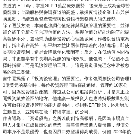
賽道的 Eli Lilly，掌握GLP-1藥品療效優勢，後來居上成為全球醫
藥龍頭；金融服務與併購賽道的高盛，掌握疫情後企業上市與併
購風潮，持續透過資產管理與投資銀行業務擴大領先優勢。
除了選股方法，本書也強調估值紀律與風險管理的重要性，並詳
細介紹了分析公司合理估值的方法。掌握估值分析能力除了能提
高報酬率外，還能幫助建構投資的心理護城河，作者以台積電為
例，指出若在高於十年平均本益比兩個標準差的時點進場，即使
長期投資獲利，還是會降低年化報酬率；反之，在低估值區間布
局，才更能享有中長期高報酬的複利效果。他強調：「估值不是
擇時指標，而是風險管理的工具。」這是賽道優先理念中常被忽
略的第二關鍵。
書中還揭露了「投資後管理」的重要性。作者強調創投公司管理1
0億美元的基金時，每位投資經理同時僅能追蹤、管理約10家公
司，因為投資後對產業、賽道及公司的追蹤與分析，才是真正拉
開投資績效差距的地方。他建議一般投資人也應將持股數量控制
在可做好投資後管理的能力範圍內，從指數ETF開始，逐步增加
主動選股，並聚焦在能「持續掌握」的公司。
作者認為，「賽道優先」之所以能創造高報酬，是因為市場資金
與人才集中在成長最快的產業。當整個產業進入爆發期，即便公
司本身不是最優秀，也會因風口效應獲得高成長。例如 2023年後