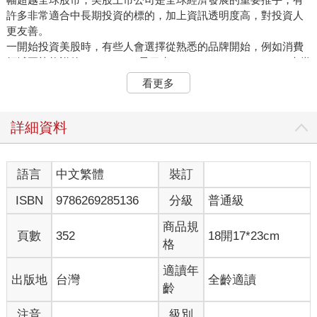
許多非常適合中長期投資的標的，加上資訊透明度高，對投資人
更友善。
一開始投資美股時，有些人會選擇從熟悉的品牌開始，例如消費
領域耳熟能詳的Starbucks（星巴克）、Nike、McDonald's（麥當
勞），或科技領域的輝達、Apple、Tesla（特斯拉）、Google、
看更多
Facebook和IG的母公司Meta、Adobe、Uber等。然而2022年9月
到2025年8月的3年期間，這些公司的報酬率差異巨大。
上述期間美股主要兩大指數S&P 500（標普500）指數與Nasdaq
詳細資料
100（那斯達克100）指數的報酬率分別為72%與96%，這10家知
名公司中，只有4家報酬率優於指數，分別為輝達的1,127%、
Meta的354%、Uber的224%及Google的98%。報酬率最低的3家
語言
中文繁體
裝訂
公司分別是Starbucks的11%、Adobe的負4%和Nike的負23%。同
ISBN
9786269285136
分級
普通級
樣投資3年、都是知名的國際級企業，選錯投資標的仍會讓人暗自
垂淚。
商品規
從身邊熟悉的品牌開始考慮投資方向並沒錯，但如果沒有一套有
頁數
352
18開17*23cm
格
效的評估邏輯，到了美股選股一樣如同大海撈針，不清楚公司未
來的營收與獲利成長性，不了解合理價值，投資後不清楚如何管
適讀年
出版地
台灣
全齡適讀
理持股，在全球最好的股票市場也不容易取得好的成績。
齡
剛開始入門投資美股時，沒有時間大量篩選投資標的經驗，建議
先以指數ETF為主，將主動選股的目標限制在標普 500、那斯達
注音
級別