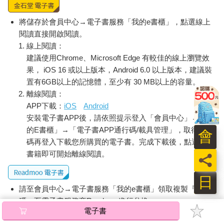
股給專門投資上市前股權的其他創投基金，或者等到上市閉鎖期
過後再決定出脫時機，又或者在公司上市前將股權轉到集團的私
將儲存於會員中心→電子書服務「我的e書櫃」，點選線上
募基金或上市控股公司繼續持有。
閱讀直接開啟閱讀。
此外，投資經理還需要關注宏觀經濟的變化，例如2000年網路泡
線上閱讀：
沫、2008年金融海嘯期間，所有創投公司的首要任務都是幫助被
建議使用Chrome、Microsoft Edge 有較佳的線上瀏覽效
投資公司削減支出、度過資本寒冬，因為尚未獲利的公司，現金
果， iOS 16 或以上版本，Android 6.0 以上版本，建議裝
流比一切都重要，觀念同樣適用於投資美股上市中未獲利的公
置有6GB以上的記憶體，至少有 30 MB以上的容量。
司。
離線閱讀：
對一般投資人而言，投資後管理工作包含：
APP下載：
iOS
Android
 持續追蹤公司表現，了解公司基本面、發展前景。
安裝電子書APP後，請依照提示登入「會員中心」→「我
 當股價持續下跌時，分析原因、估值，判斷是否加碼布局或繼
續持有，或者投資邏輯改變，應減碼甚至清倉。
的E書櫃」→「電子書APP通行碼/載具管理」，取得通行
會
 關注整體產業發展趨勢、賽道競爭格局、市場需求，以及競爭
碼再登入下載您所購買的電子書。完成下載後，點選任一
同業發展。
書籍即可開始離線閱讀。
員
 關注宏觀經濟狀態，股市出現大趨勢轉折、進入熊市時，決定
是否減碼避險，以及減碼的幅度。
日
因此投資後管理工作需要花費相當的時間，才能建立足夠的心理
請至會員中心→電子書服務「我的e書櫃」領取複製『兌換
護城河，降低股價波動的影響，堅持中長期投資。因此，投資持
碼』至電子書服務商Readmoo進行兌換。
有不同公司的數目決定了投資後管理工作的負荷與品質。
電子書
股票市場的投資風險分為兩類：
退換貨須知：