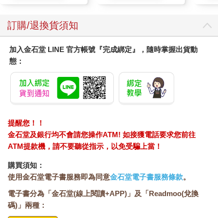
型機構，例如主權基金、保險公司、投資銀行等）以及新加坡政
府。
投資地區涵蓋美國、以色列、兩岸三地及東南亞。除了早期階段
訂購/退換貨須知
的新創公司外，每家新創的初始最低投資金額為500萬美元，最低
投資金額與投資經理能夠管理好被投資公司息息相關。
加入金石堂 LINE 官方帳號『完成綁定』，隨時掌握出貨動
10億美元以每家500萬美元投資金額計算，加上後續的追加投資，
態：
約共投資150～200家公司。20位投資經理除了要持續評估新的投
資機會外，最多平均同時需要管理7～10家被投資公司，負荷並不
輕。
在創投時才深刻體會投資後的管理工作，對投資績效與篩選投資
標的同等重要，投資後管理工作相當多元，包含：
 參與董事會、定期會議，追蹤公司營運進度。
提醒您！！
 適時提供產業資源、協助制定發展策略。
金石堂及銀行均不會請您操作ATM! 如接獲電話要求您前往
 持續掌握賽道內競爭同業、產業上下游狀態。
ATM提款機，請不要聽從指示，以免受騙上當！
一般上市公司投資人無需也沒有機會參與前兩項工作，但第三項
是一般投資人提高報酬率必要的功課。
購買須知：
上述三項工作的目的，除了在協助被投資公司外，還能挖掘新的
使用金石堂電子書服務即為同意
金石堂電子書服務條款
。
投資機會。創投基金經理每季必須撰寫被投資公司的追蹤報告，
電子書分為「金石堂(線上閱讀+APP)」及「Readmoo(兌換
供內部檢討，並提供給投資基金的機構法人，以便了解被投資公
司的發展現況。
碼)」兩種：
當被投資公司上市前，負責的投資經理需要決定是否提前出脫持