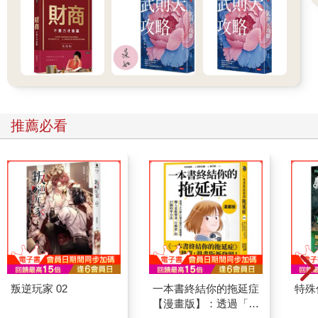
過去任職的創投公司，投資資金配置在兩種階段的新創公司：
 早期發展階段：產品或服務可能尚未完全商業化，發展不確定
性、投資風險都高，佔比約20%～25%。
 高速擴張階段：具明確成長動能與商業模式，佔比約75%～
80%。
無論投資哪一階段的公司，公司都要求40%的年化報酬率，平均
持有時間約5年。由於風險考量，絕不會一開始就重壓單一公司，
若投資後公司發展快速、價值快速攀升，自然會佔整體倉位更高
推薦必看
的比重。
被投資公司表現符合、甚至超越預期但計劃募資時，也只有在合
理估值條件下才會追加投資，不過仍須滿足內部報酬率註140%的
要求。
註1：內部報酬率（Internal Rate of Return, IRR）是投資期間增加
投資也能計算年化報酬率的方式。
如果在估值偏高情況下增加投資，即使中長期持有，仍可能降低
投資報酬率，遵守簡單、嚴謹的投資紀律，才能持續達成高報酬
率。
舉例來說，如果以每股100美元的合理價格買進A公司股票，3年
叛逆玩家 02
一本書終結你的拖延症
特殊傳
後每股漲到200美元，此時的投資報酬率為100%、3年的年化報酬
【漫畫版】：透過「小
率是26%。但如果買入價格是120美元，同樣時間漲到200美元的