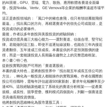
的AI浪潮，GPU、雲端、電力、散熱、應用軟體各賽道全面爆
發，投資Nvidia、Vertiv、GE Vernova等企業的報酬率遠超市場平
均。
這正是創投領域的：「風口中的豬也會飛，但只有領頭雁能飛得
最遠。」找出風口的方向、再精選賽道中的領先公司或龍頭，是
投資成功的必要條件。
最後，作者以多年創投與美股投資的經驗歸納：
投資成功需具備三大核心能力——選對賽道、估值合理、堅守紀
律。若能做到這三點，即使不追逐短線波動，也能在三年內接近
資產翻倍、五年達成三倍成長。本書提供的不是預測股價的捷
徑，而是一套能讓投資人長期贏在趨勢之上的完整思維框架。
本◇書◇特◇色
從創投實戰到散戶可用的「賽道選股術」
本書的最大特色，是將創投世界中「找出能五年成長五倍公司的
方法」，轉化為一般投資人都能操作的實戰策略。作者在國際創
投公司任職時，需每年評估超過500家新創，要求年化報酬率至少
達40%。這段經驗讓他建立了系統化的賽道分析框架——從產業
規模、成長性、競爭壁壘、獲利模式四個面向，判斷一個賽道是
否具備長期投資價值。
他將創投的思維轉化為股市選股工具：