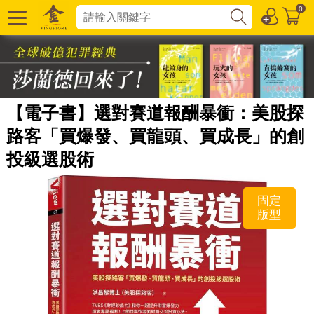
0
【電子書】選對賽道報酬暴衝：美股探
路客「買爆發、買龍頭、買成長」的創
投級選股術
固定
版型