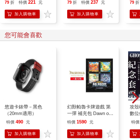
行動」打開大腦的行動
221
237
79
折
特價
元
79
折
特價
元
79
折
年化報酬率則只有18.6%。
開關，懶人也能變身
創投有專業的投資經理，於投資前必經過嚴謹的調研，但即使如
「行動派」的37個科
加入購物車
加入購物車
此，投資新創公司的成功率也只有約20%。之前任職的創投公司
學方法
雖然追求高報酬率，但對高風險的早期階段公司的資金配置比重
有嚴格的控制。
您可能會喜歡
美股與台股不同，在Nasdaq（那斯達克）交易所掛牌上市並沒有
營收、獲利的要求，因此上市公司中，也有許多雖然可能深具發
展潛力、想像空間，但處於發展早期、沒有實質營收的公司。
例如2025年時模組化核能發電設備的Oklo、量子運算的IonQ、D-
Wave、固態鋰電池的QuantumScape等，或許未來有不錯的前
景，但真正能產生足夠營收達到轉虧為盈的時間不確定性仍高，
公司發展過程如果遭遇宏觀經濟逆風、行業發生變化，都可能產
生重大影響。
此外，美股沒有漲跌幅的限制，未獲利公司波動性大，一天暴
漲、暴跌數十個百分比並不罕見，因此對於3年內還無法轉虧為盈
悠遊卡錶帶－黑色
幻獸帕魯卡牌遊戲 第
攻殼機
的早期階段公司，建議單一公司持股控制在5%之下、整體不要超
（20mm適用）
一彈 補充包 Dawn of
數位
過20%的比重，以避免過度追求高報酬承擔了過度的風險。
Palpagos（日文版一
 過度分散投資難以有效管理
490
1590
特價
元
特價
元
特價
盒）
當年公司管理10億美元規模的創投基金，其資金主要來自歐美退
加入購物車
加入購物車
休基金、母基金（fund of funds，以投資其他投資機構為目標的大