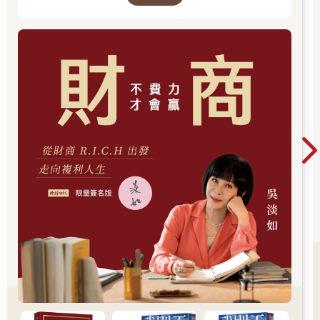
為合作關係，投入時間研究的成果具有相關性，能產生綜效，容
過去，應對著現實人生的思索。
易累積對同一產業的知識，對後續追蹤產業及公司發展的投資後
管理工作有事半功倍的效益。
例如在AI浪潮中，高成長的賽道包含提供算力的GPU、提高數據
傳輸頻寬和減低能耗的光通訊、數據中心電力供應設備、液冷散
熱、雲端運算數據中心算力服務以及AI應用軟體平台等，各個賽
道間有高度的關聯性。
例如輝達積極推動的共封裝光學（Co-Packaged Optics, CPO）
中，光通訊領域領先的Lumentum、Coherent都是其重要供應商，
數據中心散熱管理龍頭Vertiv是輝達提供AI工廠參考設計的合作夥
伴，雲端運算的Microsoft、Amazon、Alphabet（Google）、
Oracle（甲骨文）等都是輝達的大客戶，花費時間研究這些公司
的成果，彼此相互關聯性高，容易透過這些關聯性進行投資布
局、掌握更完整的AI產業發展動態。
賽道優先的選股邏輯能幫助建立回答「可以買哪支股票？」問題
的能力，克服大海撈針的困難，提高投資後管理的效益。
 做好資金配置，避免承擔過度風險
許多剛進入美股領域的投資人會選擇熱門股投資，熱門股可能是
股價上漲速度快、討論度高的股票，如果這些公司沒有像樣的營
收、轉虧為盈的時機還不確定，可能處於追逐高報酬、承擔了過
多風險的過程。