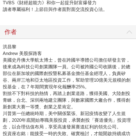
TVBS《財經超能力》和你一起提升財富爆發力
讀者專屬福利！上節目與作者面對面交流投資心法。
作者
洪昌黎
Andrew 美股探路客
美國史丹佛大學航太博士，曾在跨國半導體公司擔任研發主管，
後來成為科技公司創業團隊一員。公司被跨國公司收購後，於總
部位在新加坡的國際創投暨私募基金擔任基金經理人，負責矽
谷、兩岸三地和亞太地區投資工作，幫助管理10億美元規模的創
投基金，在 7 年期間實現年化報酬率25%。
割捨不下對科技的熱情，再踏上創業道路，獲得美國、大陸創投
青睞，台北、深圳兩地建立團隊，與數家國際大廠合作，獲得創
新創業大賽一等獎、創業之星肯定。
川普第一任總統時期，美中關係緊張、新冠疫情改變了人生規
劃，2020年底開始專職美股投資，承襲創投「賽道優先」投資理
念，以合理估值布局，享受高速發展賽道紅利的領先公司。
投資座右銘：能接受一時的失敗、確實檢討，才能開啟持續成功