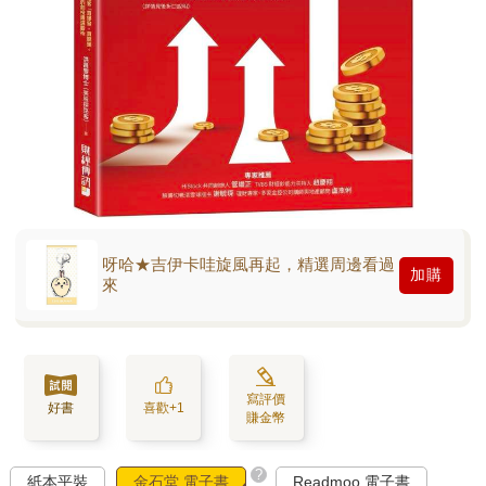
呀哈★吉伊卡哇旋風再起，精選周邊看過
加購
來
寫評價
好書
喜歡+1
賺金幣
?
紙本平裝
金石堂 電子書
Readmoo 電子書