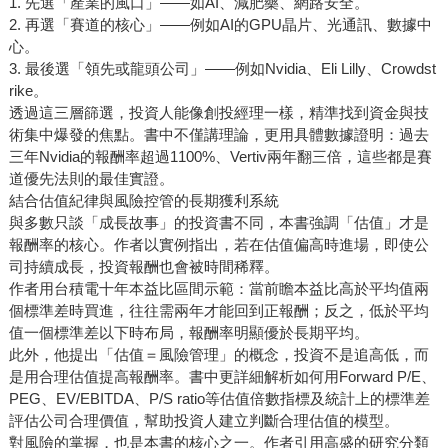
1. 先選「產業的風口」——如AI、減肥藥、網路安全。
2. 再選「賽道的核心」——例如AI的GPU晶片、光通訊、數據中
心。
3. 最後選「領先或龍頭公司」——例如Nvidia、Eli Lilly、Crowdst
rike。
透過這三層篩選，投資人能像創投經理一樣，精準找到資金與技
術集中爆發的焦點。書中不僅講理論，更用具體數據證明：過去
三年Nvidia的報酬率超過1100%、Vertiv兩年翻三倍，這些都是賽
道優先法則的最佳實證。
結合估值紀律與風險控管的長期獲利系統
與多數只談「成長故事」的投資書不同，本書強調「估值」才是
報酬率的核心。作者以實例指出，若在估值偏高時進場，即使公
司持續成長，投資報酬也會被時間稀釋。
作者用台積電十年本益比區間示範：當前瞻本益比高於平均值兩
個標準差時買進，往往需兩年才能回到正報酬；反之，低於平均
值一個標準差以下時布局，報酬率明顯優於長期平均。
此外，他提出「估值＝風險管理」的概念，投資不是追高低，而
是用合理估值提高報酬率。書中更詳細解析如何用Forward P/E、
PEG、EV/EBITDA、P/S ratio等估值倍數指標及統計上的標準差
評估公司合理價值，幫助投資人建立判斷合理估值的模型。
對風險的掌握，也是本書的核心之一。作者引用高盛的研究分類