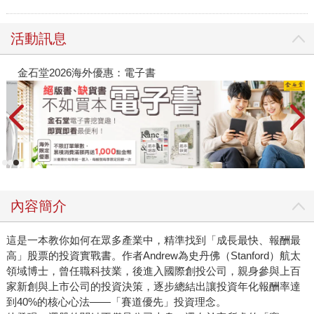
活動訊息
金石堂2026海外優惠：電子書
內容簡介
這是一本教你如何在眾多產業中，精準找到「成長最快、報酬最
高」股票的投資實戰書。作者Andrew為史丹佛（Stanford）航太
領域博士，曾任職科技業，後進入國際創投公司，親身參與上百
家新創與上市公司的投資決策，逐步總結出讓投資年化報酬率達
到40%的核心心法——「賽道優先」投資理念。