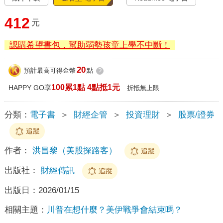
412
元
認購希望書包，幫助弱勢孩童上學不中斷！
20
預計最高可得金幣
點
?
100累1點 4點抵1元
HAPPY GO享
折抵無上限
分類：
電子書
＞
財經企管
＞
投資理財
＞
股票/證券
追蹤
作者：
洪昌黎（美股探路客）
追蹤
出版社：
財經傳訊
追蹤
出版日：
2026/01/15
相關主題：
川普在想什麼？美伊戰爭會結束嗎？