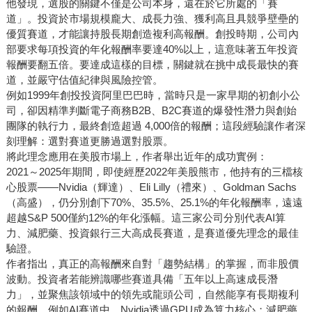
他發現，選股的關鍵不僅是公司本身，還在於它所處的「賽
道」。投資於市場規模龐大、成長力強、獲利高且具競爭壁壘的
優質賽道，才能讓持股長期創造複利高報酬。創投時期，公司內
部要求每項投資的年化報酬率要達40%以上，這意味著五年投資
報酬要翻五倍。要達成這樣的目標，關鍵就在挑中成長最快的賽
道，並嚴守估值紀律與風險控管。
例如1999年創投投資阿里巴巴時，當時只是一家早期的初創小公
司，卻因精準判斷電子商務B2B、B2C賽道的爆發性潛力與創始
團隊的執行力，最終創造超過 4,000倍的報酬；這段經驗讓作者深
刻理解：選對賽道更勝過選對股票。
將此理念應用在美股市場上，作者舉出近年的成功實例：
2021～2025年期間，即使經歷2022年美股熊市，他持有的三檔核
心股票——Nvidia（輝達）、Eli Lilly（禮來）、Goldman Sachs
（高盛），仍分別創下70%、35.5%、25.1%的年化報酬率，遠遠
超越S&P 500僅約12%的年化漲幅。這三家公司分別代表AI算
力、減肥藥、投資銀行三大高成長賽道，是賽道優先理念的最佳
驗證。
作者指出，真正的高報酬來自對「趨勢結構」的掌握，而非股價
波動。投資者若能辨識哪些賽道具備「五年以上高速成長潛
力」，並聚焦該領域中的領先或龍頭公司，自然能享有長期複利
的報酬。例如AI賽道中，Nvidia透過GPU成為算力核心；減肥藥