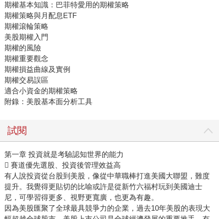
期權基本知識：巴菲特愛用的期權策略
期權策略與月配息ETF
期權滾輪策略
美股期權入門
期權的風險
期權重要觀念
期權損益曲線及實例
期權交易誤區
適合小資金的期權策略
附錄：美股基本面分析工具
試閱
第一章 投資就是考驗認知世界的能力
 賽道優先選股、投資後管理效益高
有人說投資從台股到美股，像從中華職棒打進美國大聯盟，難度
提升。我覺得更貼切的比喻或許是從新竹六福村玩到美國迪士
尼，可學習得更多、視野更寬廣，也更為有趣。
因為美股匯聚了全球最具競爭力的企業，過去10年美股的表現大
幅超越全球股市，美股上市公司是全球經濟發展的重要推手，有