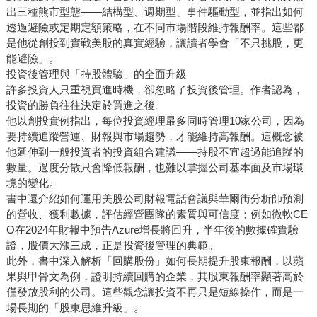
出三種熊市型態——結構型、週期型、事件驅動型，並指出如何
透過避險或定期定額策略，在不同市場階段維持報酬率。這些都
是他從創投到實戰美股的真實經驗，讓讀者學會「不只挑股，更
能避險」。
投資後管理與「持股體驗」的全面升級
許多投資人只重視買進時機，卻忽略了投資後管理。作者認為，
投資的勝負往往決定於買進之後。
他以創投實例指出，每位投資經理最多同時管理10家公司，因為
要持續追蹤營運、財報與市場趨勢，才能維持高報酬。這概念被
他延伸到一般投資者的投資組合建議——持股不宜超過能追蹤的
數量。過度分散只會降低報酬，也難以掌握公司基本面及市場環
境的變化。
書中還介紹如何運用美股公司財報電話會議與華爾街分析師預測
的營收、獲利數據，評估經營團隊的素質與可信度；例如微軟CE
O在2024年財報中預告Azure增長將回升，半年後的數據確實驗
證，股價大漲三成，正是投資後管理的典範。
此外，書中深入解析「回購股份」如何長期提升股東報酬，以蘋
果與甲骨文為例，證明持續回購的企業，其股東報酬率顯著高於
僅發放股利的公司。這些觀念讓投資不再只是短線操作，而是一
場長期的「股東思維升級」。