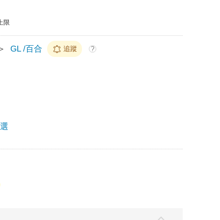
上限
＞
GL /百合
追蹤
?
精選