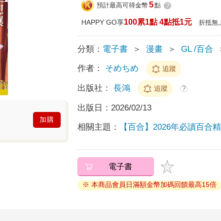
5
預計最高可得金幣
點
?
100累1點 4點抵1元
HAPPY GO享
折抵無
分類：
電子書
＞
漫畫
＞
GL /百合
作者：
そめちめ
追蹤
出版社：
長鴻
追蹤
?
出版日：
2026/02/13
加購
相關主題：
【百合】2026年必讀百合
電子書
※ 本商品會員日滿額金幣加碼回饋最高15倍