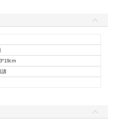
級
3*19cm
適讀