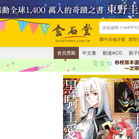
國中自修評量
東野
唯紅花綻放
奧德賽
會員獎勵
中文書
動漫ACG
親子