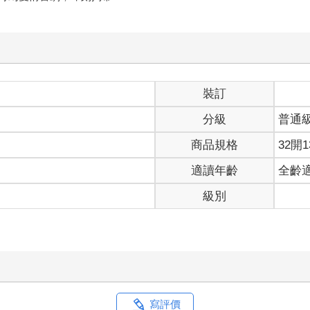
裝訂
分級
普通
商品規格
32開1
適讀年齡
全齡
級別
寫評價