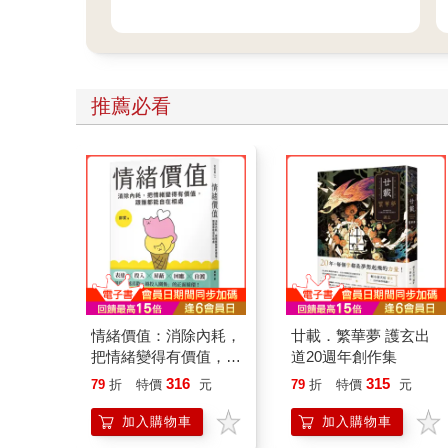
推薦必看
情緒價值：消除內耗，
廿載．繁華夢 護玄出
把情緒變得有價值，跟
道20週年創作集
誰都能自在相處
316
315
79
折
特價
元
79
折
特價
元
加入購物車
加入購物車