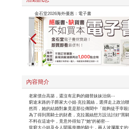
金石堂2026海外優惠：電子書
內容簡介
老家債台高築，還沒有足夠的錢替妹妹治病⋯
窮途末路的子爵家大小姐‧克拉麗絲，選擇走上政治
然而，她的結婚對象竟是那位傳聞中「能夠徒手宰殺
為了得到黑騎士的財產，克拉麗絲想方設法討好“黑騎
不料在這途中，竟意外得知了“她“的祕密⋯
貧窮大小姐及令人聞風喪膽的騎士，兩人波瀾萬丈的奇