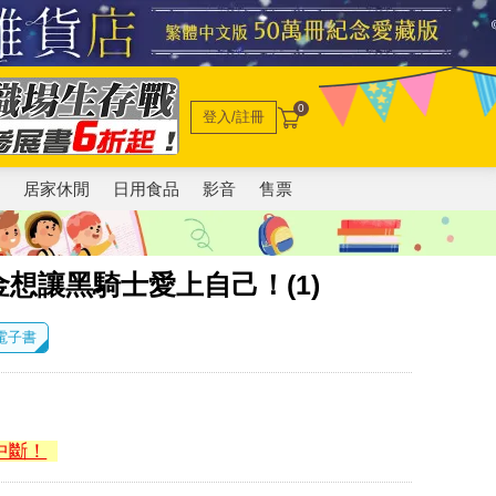
0
登入/註冊
電
居家休閒
日用食品
影音
售票
想讓黑騎士愛上自己！(1)
 電子書
中斷！