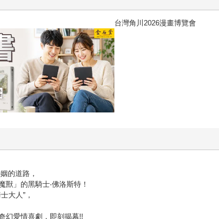
台灣角川2026漫畫博覽會
聯姻的道路，
魔獸」的黑騎士‧佛洛斯特！
士大人”，
幻愛情喜劇，即刻揭幕!!