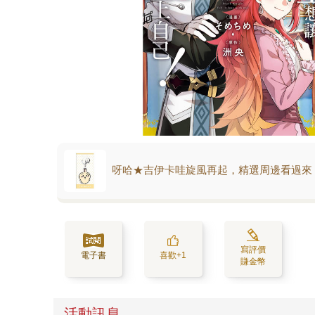
呀哈★吉伊卡哇旋風再起，精選周邊看過來
寫評價
電子書
喜歡+1
賺金幣
活動訊息