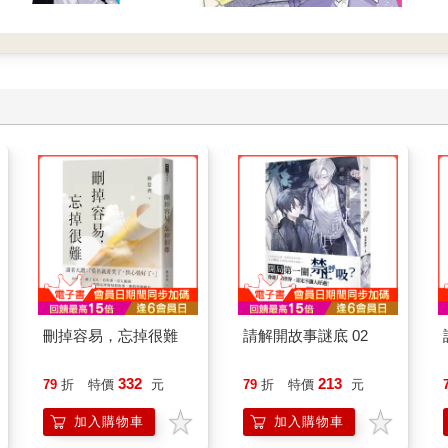
刪掉容易，忘掉很難
請解開故事謎底 02
332
213
79
折
特價
元
79
折
特價
元
加入購物車
加入購物車