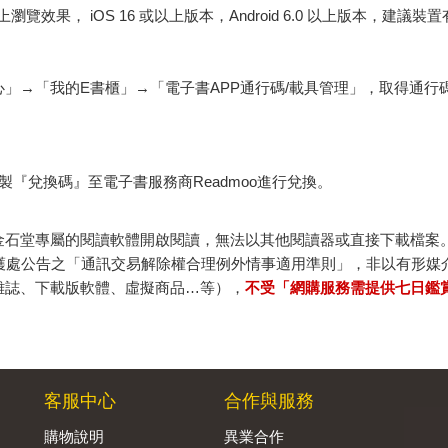
佳的線上瀏覽效果， iOS 16 或以上版本，Android 6.0 以上版本，
心」→「我的E書櫃」→「電子書APP通行碼/載具管理」，取得通
『兌換碼』至電子書服務商Readmoo進行兌換。
金石堂專屬的閱讀軟體開啟閱讀，無法以其他閱讀器或直接下載檔案
保護處公告之「通訊交易解除權合理例外情事適用準則」，非以有形媒
雜誌、下載版軟體、虛擬商品…等），
不受「網購服務需提供七日鑑
客服中心
合作與服務
購物說明
異業合作