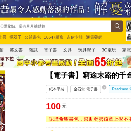
圭吾
楊双子
公益書包
16647續集
吉伊卡哇
通靈藥師
路邊攤新作
馬斯克
玩具總動員5
超慢跑
館
英文書
雜誌
電子書
文具
玩具親子
3C電玩
家
【電子書】窮途末路的千金
?
紙本平裝
金石堂 電子書
Readmoo
100
元
認購希望書包，幫助弱勢孩童上學不