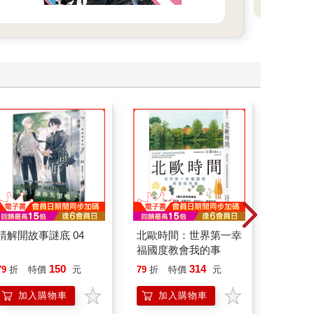
請解開故事謎底 04
北歐時間：世界第一幸
叛逆玩家
福國度教會我的事
150
314
79
折
特價
元
79
折
特價
元
79
折
加入購物車
加入購物車
加