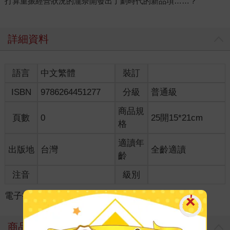
打算重振經營狀況的瀧奈開發出了劃時代的新品項……？
詳細資料
語言
中文繁體
裝訂
ISBN
9786264451277
分級
普通級
商品規
頁數
0
25開15*21cm
格
適讀年
出版地
台灣
全齡適讀
齡
注音
級別
電子書
＞
漫畫
＞
GL /百合
＞
GL /百合
商品評價