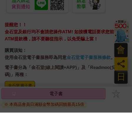
提醒您！！
金石堂及銀行均不會請您操作ATM! 如接獲電話要求您前往
ATM提款機，請不要聽從指示，以免受騙上當！
會
購買須知：
使用金石堂電子書服務即為同意
金石堂電子書服務條款
。
員
電子書分為「金石堂(線上閱讀+APP)」及「Readmoo(兌換
日
碼)」兩種：
電子書
將儲存於會員中心→電子書服務「我的e書櫃」，點選線上
閱讀直接開啟閱讀。
※ 本商品會員日滿額金幣加碼回饋最高15倍
線上閱讀：
建議使用Chrome、Microsoft Edge 有較佳的線上瀏覽效
果， iOS 16 或以上版本，Android 6.0 以上版本，建議裝
置有6GB以上的記憶體，至少有 30 MB以上的容量。