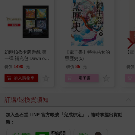
幻獸帕魯卡牌遊戲 第
【電子書】轉生惡女的
【電
一彈 補充包 Dawn of
黑歷史(9)
Palpagos（日文版一
1490
85
特價
元
特價
元
特價
盒）
加入購物車
電子書
訂購/退換貨須知
加入金石堂 LINE 官方帳號『完成綁定』，隨時掌握出貨動
態：