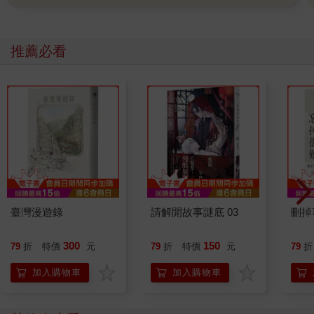
推薦必看
臺灣漫遊錄
請解開故事謎底 03
刪掉
300
150
79
折
特價
元
79
折
特價
元
79
折
加入購物車
加入購物車