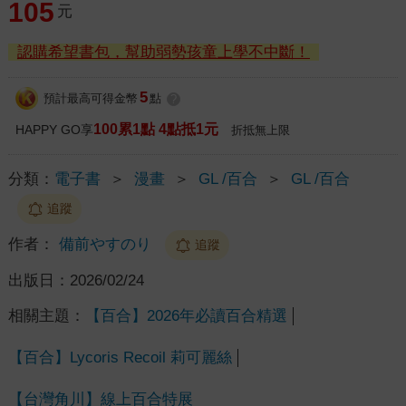
105
元
認購希望書包，幫助弱勢孩童上學不中斷！
5
預計最高可得金幣
點
?
100累1點 4點抵1元
HAPPY GO享
折抵無上限
分類：
電子書
＞
漫畫
＞
GL /百合
＞
GL /百合
追蹤
作者：
備前やすのり
追蹤
出版日：
2026/02/24
相關主題：
【百合】2026年必讀百合精選
【百合】Lycoris Recoil 莉可麗絲
【台灣角川】線上百合特展