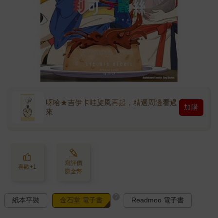
呀哈★吉伊卡哇旋風再起，精選周邊看過
加購
來
寫評價
喜歡+1
賺金幣
?
紙本平裝
金石堂 電子書
Readmoo 電子書