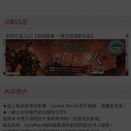
活動訊息
春光ｘ奇幻基地｜全書系展
2
內容簡介
★超人氣原創電視動畫「Lycoris Recoil 莉可麗絲」漫畫版登場！
★一睹少女特務們的活躍與日常!!
跟蹤米卡潛入酒吧的千束即將知曉一些痛苦的真相。
就在此時，LycoReco咖啡廳嚴重的虧損問題也浮上檯面！