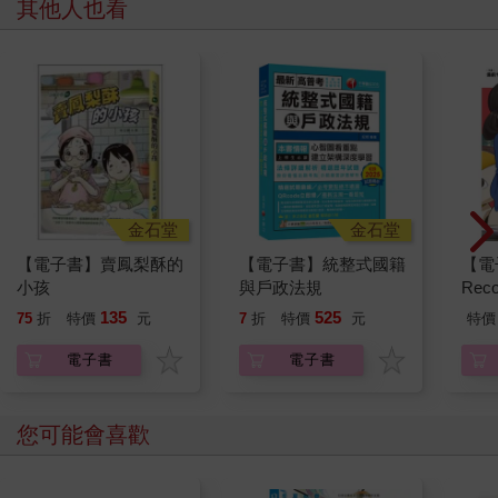
其他人也看
金石堂
金石堂
【電子書】賣鳳梨酥的
【電子書】統整式國籍
【電子
小孩
與戶政法規
Rec
畫)
135
525
75
折
特價
元
7
折
特價
元
特價
電子書
電子書
您可能會喜歡