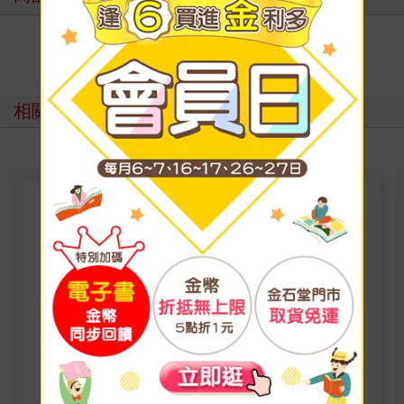
寫評價
相關主題
【百合】對我垂涎欲滴的非人少
女
2025年動畫播出，巴哈姆特動畫瘋4.9顆星好
評！ 「我來找妳，是為了吃掉妳。 」 突然出現
的人魚少女．汐莉，溫柔地牽起在靠海城鎮獨居
的女高中生．比名子的手，對她這麼說。
看更多