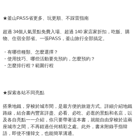
★釜山PASS省更多、玩更順、不踩雷指南
超過 34個人氣景點免費入場、超過 140 家店家折扣，吃飯、購
物、住宿全部省。一張PASS，釜山旅行全部搞定。
・有哪些種類、怎麼選擇？
・使用技巧、哪些活動要先預約，怎麼預約？
・怎麼排行程？範圍行程
★探索各站不同亮點
搭乘地鐵，穿梭於城市間，是最方便的旅遊方式。詳細介紹地鐵
路線，結合書內豐富詳盡、必看、必吃、必逛的景點和名店，以
及各自亮點一一介紹，你只要帶著這本書，就能自由穿梭於這兩
座城市之間，不再錯過任何精彩之處。此外，書末附錄手指韓
語，即使不懂韓文，也能簡單溝通。