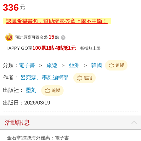
336
元
認購希望書包，幫助弱勢孩童上學不中斷！
15
預計最高可得金幣
點
?
100累1點 4點抵1元
HAPPY GO享
折抵無上限
分類：
電子書
＞
旅遊
＞
亞洲
＞
韓國
追蹤
作者：
呂宛霖、墨刻編輯部
追蹤
出版社：
墨刻
追蹤
出版日：
2026/03/19
活動訊息
金石堂2026海外優惠：電子書