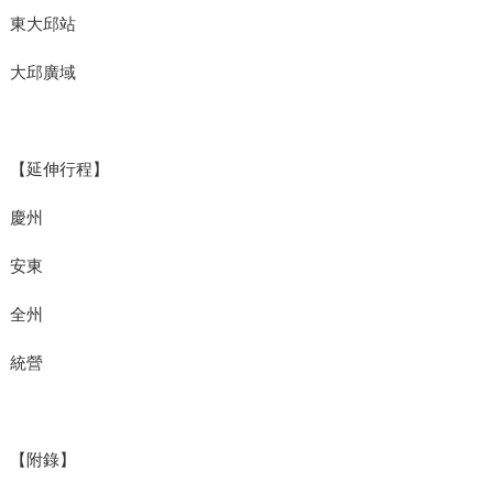
東大邱站
大邱廣域
【延伸行程】
慶州
安東
全州
統營
【附錄】