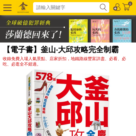
0
【電子書】釜山‧大邱攻略完全制霸
收錄免費入場人氣景點、店家折扣，地鐵路線豐富詳盡、必看、必
吃、必逛全不錯過。