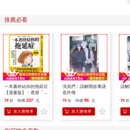
推薦必看
一本書終結你的拖延症
演員們：請解開故事謎
請解
【漫畫版】：透過「小
底外傳
行動」打開大腦的行動
237
95
79
折
特價
元
79
折
特價
元
79
折
開關，懶人也能變身
「行動派」的37個科
加入購物車
加入購物車
學方法