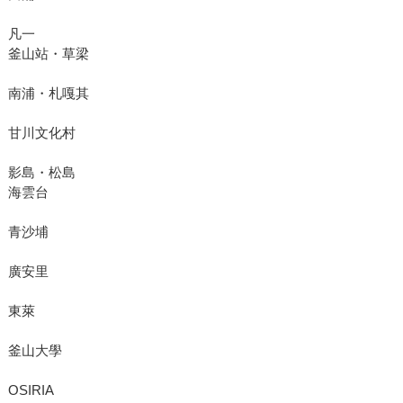
凡一
釜山站・草梁
南浦・札嘎其
甘川文化村
影島・松島
海雲台
青沙埔
廣安里
東萊
釜山大學
OSIRIA