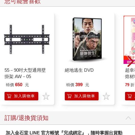
您可能會喜歡
55－90吋大型通用壁
絕地逃生 DVD
超幸
掛架 AW－05
焙材
愛配
650
399
特價
元
特價
元
79
折
加入購物車
加入購物車
訂購/退換貨須知
加入金石堂 LINE 官方帳號『完成綁定』，隨時掌握出貨動