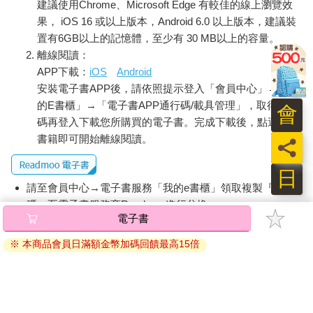
建議使用Chrome、Microsoft Edge 有較佳的線上瀏覽效
果， iOS 16 或以上版本，Android 6.0 以上版本，建議裝
置有6GB以上的記憶體，至少有 30 MB以上的容量。
離線閱讀：
APP下載：
iOS
Android
安裝電子書APP後，請依照提示登入「會員中心」→「我
的E書櫃」→「電子書APP通行碼/載具管理」，取得通行
會
碼再登入下載您所購買的電子書。完成下載後，點選任一
書籍即可開始離線閱讀。
員
日
請至會員中心→電子書服務「我的e書櫃」領取複製『兌換
碼』至電子書服務商Readmoo進行兌換。
電子書
退換貨須知：
※ 本商品會員日滿額金幣加碼回饋最高15倍
因版權保護，您在金石堂所購買的電子書僅能以金石堂專屬
的閱讀軟體開啟閱讀，無法以其他閱讀器或直接下載檔案。
依據「消費者保護法」第19條及行政院消費者保護處公告之
「通訊交易解除權合理例外情事適用準則」，非以有形媒介
提供之數位內容或一經提供即為完成之線上服務，經消費者