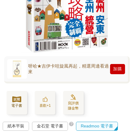
呀哈★吉伊卡哇旋風再起，精選周邊看過
加購
來
寫評價
電子書
喜歡+1
賺金幣
?
紙本平裝
金石堂 電子書
Readmoo 電子書