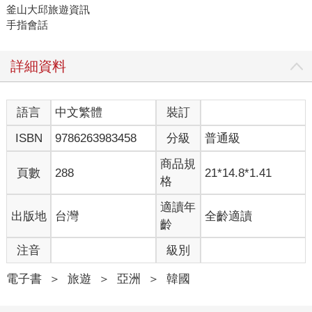
釜山大邱旅遊資訊
手指會話
詳細資料
語言
中文繁體
裝訂
ISBN
9786263983458
分級
普通級
商品規
頁數
288
21*14.8*1.41
格
適讀年
出版地
台灣
全齡適讀
齡
注音
級別
電子書
＞
旅遊
＞
亞洲
＞
韓國