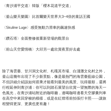
〈青沙浦平交道〉韓版「櫻木花道平交道」
〈釜山樂天樂園〉比首爾樂天世界大3~4倍的童話王國
〈Skuline Luge〉感受無動力滑車的飆速快感
〈鑽石塔〉全面整修後重新登場的觀景台
〈前山天空愛情橋〉大邱另一處欣賞夜景好去處
除了海雲臺、甘川洞文化村、札嘎其市場、白淺灘文化村之外，
釜山這幾年出現了不少新景點，像是最熱門的海雲臺藍線公園，
不但詳細介紹該如何搭乘才能看到最美的風景、玩得最順，還將
行程延伸到青沙浦：你可以到踏石展望台欣賞一望無際的海天一
色風光，在青沙浦站附近的咖啡廳，邊喝咖啡邊看天空膠囊列車
在高空中來回穿梭的模樣，或是在紅燈塔前拍張打卡照⋯⋯讓旅
程變得更深、更廣也更有趣！