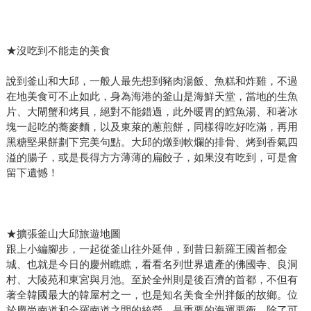
★沒吃到不能走的美食
說到釜山和大邱，一般人最先想到豬肉湯飯、魚糕和炸雞，不過
在地美食可不止如此，身為海港的釜山是海鮮天堂，當地的生魚
片、大閘蟹和烤貝，絕對不能錯過，此外暖胃的鱈魚湯、和著冰
塊一起吃的蕎麥麵，以及東萊的蔥煎餅，同樣得吃好吃滿，再用
黑糖堅果餅劃下完美句點。大邱的燉到軟爛的排骨、烤到香氣四
溢的腸子，或是長得方方薄薄的扁餃子，如果沒有吃到，可是會
留下遺憾！
★擴張釜山大邱旅遊地圖
跟上小編腳步，一起從釜山往外延伸，到昔日新羅王國首都金
城、也就是今日的慶州瞧瞧，看看名列世界遺產的佛國寺、良洞
村、大陵苑和東宮與月池。至於全州則是後百濟的首都，不但有
著全韓國最大的韓屋村之一，也是知名美食全州拌飯的故鄉。位
於慶尚南道和全羅南道之間的統營，是重要的海運要衝，除了可