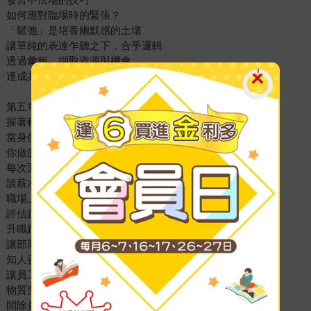
如何應對臨場時的緊張？
「鬆弛」是培養幽默感的土壤
讓單純的表達乍聽之下，合乎邏輯
透過彙報，擷取資源與機會
達成共識，其實就是一種分歧
第五章 自我升值：要「賺錢」，更要讓自己「值錢」
握著稱手的武器，當一回行走的大俠
當身價登頂時，你通常已開始走下坡……
你做的每件事，可能都在為資歷打工
每次面試，請記得「撈」點資訊
談薪水就是談判
職場上的面子與裡子
評估跳槽時的困境與出路
升職路上的誤區
讓部屬明白，什麼才是重要的事？
知人善任，天下英才將盡為你所用
讓員工擁有「完成重要任務」的企圖心
物質獎勵vs.情感激勵
開除員工：領導人的必修課