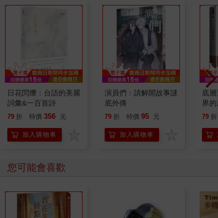
日花閃爍：台語的美麗
演員們：請解開故事謎
底層
詞彙&一百首詩
底外傳
界的
356
95
79
折
特價
元
79
折
特價
元
79
折
加入購物車
加入購物車
您可能會喜歡