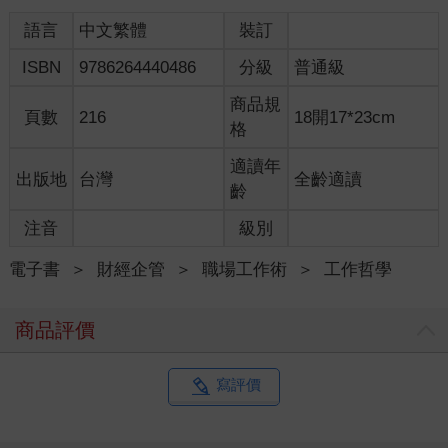
學校任校長助理，前去一線學校歷練後又被調回集團總部，負責
全國的英語學習產品研發……。說實話，我還沒完全摸清這個產
語言
中文繁體
裝訂
品的門道，就又被調去負責新東方集團的戰略規劃。
ISBN
9786264440486
分級
普通級
直到二O一五年，我接受俞敏洪老師的投資，決心出來創業，把
之前在新東方工作時沒有摸透的英語學習產品，徹底弄明白了。
商品規
很多事情是需要勇氣才能成功
頁數
216
18開17*23cm
格
總的來說，我的職場經歷就是這樣兜兜轉轉，雖然沒有什麼特別
亮眼的成績，但心得感想頗多。一直認為自己是個比較聰明的
適讀年
出版地
台灣
全齡適讀
人，所以無論學習還是工作，我總是能夠順利完成。加上生性藏
齡
不住事，習慣路見不平，總愛掀桌子。若幸運掀對了，本人沾沾
自喜；若可惜掀錯了，我也不會害羞，總會立刻道歉。總之，風
注音
級別
評於我，毀譽參半，但我毫不關心。因此我一直覺得，上班就是
趕緊完成任務，下班後各自快活。我看不慣動作慢吞吞的的人，
電子書
＞
財經企管
＞
職場工作術
＞
工作哲學
也不太能理解那些習慣內耗的魯蛇。
直到我開始創業，我方才突然搞明白-其實很多事情是需要勇氣才
商品評價
能做起來的，此外也需要智慧，所以，我終於理解那些總在內耗
的人。所以，我下定決心要把自己這兩年在直播間裡經常被問到
的問題整理起來，結合自己的理解和感悟，寫成了這本書，希望
寫評價
大家能從中汲取技巧，獲得勇氣，高效工作，然後得以盡情享受
人生。
本書沒有固定的閱讀順序，你可以隨意翻閱。我甚至覺得，上廁