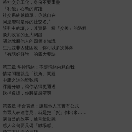
將社交分工化，身份不要重疊
「利他」心態的實踐
社交系統越簡單，你越自在
同溫層就是你的社交名片
談判中的讓步，其實是一種「交換」的過程
談判收官的五大關鍵
關於說服他人的四個冷知識
生活並非囚徒困境，你可以多次博弈
「有話好好說」的四大要訣
第三章 掌控情緒：不讓情緒內耗自我
情緒問題就是「視角」問題
中庸之道的鬆弛感
課題分離，讓你活得更通透
砍掉負擔，你將倍感清爽
第四章 學會表達：說服他人其實有公式
向眾人表達意見，就是把「貨」倒出來……
講自己的故事，通常最動聽
感人金句要具備「離場感」
發言不怯場的技巧