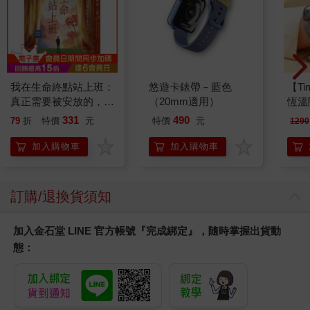
我在生命終點站上班：
悠遊卡錶帶－藍色
【T
真正需要被安放的，其
（20mm適用）
恆溫
實是留下來的人
肩/
331
490
79
折
特價
元
特價
元
1290
加熱
膝熱
加入購物車
加入購物車
訂購/退換貨須知
加入金石堂 LINE 官方帳號『完成綁定』，隨時掌握出貨動
態：