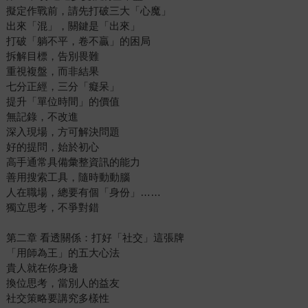
擬定作戰前，請先打破三大「心魔」
出來「混」，關鍵是「出來」
打破「躺不平，卷不贏」的困局
拆解目標，告別畏難
重視複盤，而非結果
七分正經，三分「癡呆」
提升「單位時間」的價值
無記錄，不改進
深入現場，方可解決問題
好的提問，始於初心
高手通常具備彙整資訊的能力
善用搜索工具，隨時動動腦
人在職場，總要有個「身份」……
獨立思考，不爭對錯
第二章 看透關係：打好「社交」這張牌
「用師為王」的五大心法
貴人就在你身邊
換位思考，當別人的益友
社交策略要講究多樣性