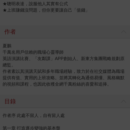
★聰明表達，說服他人其實有公式
★上班賺錢沒問題，但你更要讓自己「值錢」
作者
夏鵬
千萬名用戶信賴的職場心靈導師
英語演講比賽、「友鄰課」APP創始人、新東方集團戰略規劃原
總監。
作者素以其演講天賦和多年職場經驗，致力於在社交媒體為職場
提供有值、實用的上班攻略。並將其轉化為通俗易懂、風格幽默
的視頻和課程，也因此收穫全網千萬粉絲的喜愛和追捧。
目錄
作者序 此處不留人，自有留人處
第一章 打造逐步變強的基本盤