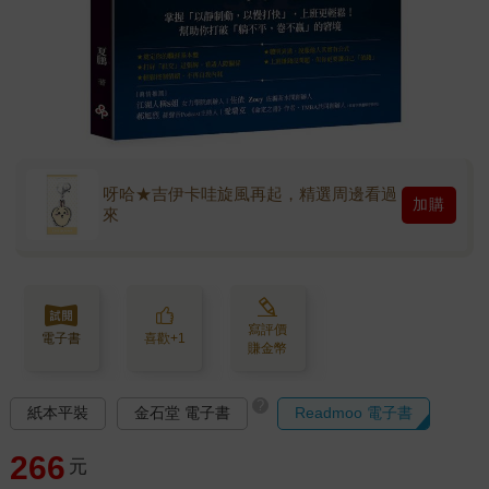
呀哈★吉伊卡哇旋風再起，精選周邊看過
加購
來
寫評價
電子書
喜歡+1
賺金幣
?
紙本平裝
金石堂 電子書
Readmoo 電子書
266
元