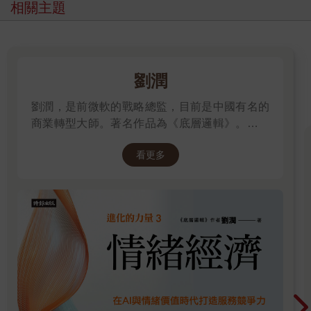
相關主題
所和坐公車時翻閱亦可，我甚至開玩笑地感覺，效果可能好過正
襟危坐地閱讀。畢竟本書中沒有太多理論或創新技術，但是勝在
夠真誠；也沒有嚴肅探討一些深刻的話題，因為我深刻不了且懶
得深刻。我盡可能做到真誠，因為真誠是通往一切的道路，對於
這一點，我始終深信不疑。
劉潤
在我看來，高效工作的法寶有三件：清晰的目標、不內耗的情
緒、針對時間的高效管理。只要擁有這三件法寶，基本上所有問
劉潤，是前微軟的戰略總監，目前是中國有名的
題都可迎刃而解。即便暫時無解，也能透過自我學習、與他人合
商業轉型大師。著名作品為《底層邏輯》。唯有
作來逐步拆解難題。只要能力足夠，一定要儘快要求升職、加
透過「底層邏輯+環境變數」，才能在千變萬化
薪、帶團隊，若真遇到甚麼讓自己不爽的事情時，便可毫無包袱
看更多
的世界中，認清所有真相！
地出去創業，正所謂「此處不留人，自有留人處」。
我的水準不高，希望大家不吝賜教。
閑話少說，希望本書能讓大家讀得很愉快，甚至若讀至精彩處，
請記得拍一下大腿，這就是對我最大的獎勵。