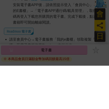
安裝電子書APP後，請依照提示登入「會員中心」→「我
的E書櫃」→「電子書APP通行碼/載具管理」，取得通行
會
碼再登入下載您所購買的電子書。完成下載後，點選任一
書籍即可開始離線閱讀。
員
日
請至會員中心→電子書服務「我的e書櫃」領取複製『兌換
碼』至電子書服務商Readmoo進行兌換。
電子書
退換貨須知：
※ 本商品會員日滿額金幣加碼回饋最高15倍
因版權保護，您在金石堂所購買的電子書僅能以金石堂專屬
的閱讀軟體開啟閱讀，無法以其他閱讀器或直接下載檔案。
依據「消費者保護法」第19條及行政院消費者保護處公告之
「通訊交易解除權合理例外情事適用準則」，非以有形媒介
提供之數位內容或一經提供即為完成之線上服務，經消費者
事先同意始提供。（如：電子書、電子雜誌、下載版軟體、
虛擬商品…等），
不受「網購服務需提供七日鑑賞期」的限
制
。為維護您的權益，建議您先使用「試閱」功能後再付款
購買。