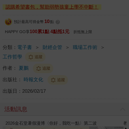
認購希望書包，幫助弱勢孩童上學不中斷！
10
預計最高可得金幣
點
?
100累1點 4點抵1元
HAPPY GO享
折抵無上限
分類：
電子書
＞
財經企管
＞
職場工作術
＞
工作哲學
追蹤
作者：
夏鵬
追蹤
出版社：
時報文化
追蹤
出版日：
2026/02/17
活動訊息
教場電影版
金